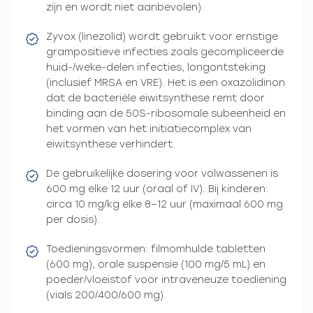
zijn en wordt niet aanbevolen).
Zyvox (linezolid) wordt gebruikt voor ernstige
grampositieve infecties zoals gecompliceerde
huid-/weke-delen infecties, longontsteking
(inclusief MRSA en VRE). Het is een oxazolidinon
dat de bacteriële eiwitsynthese remt door
binding aan de 50S-ribosomale subeenheid en
het vormen van het initiatiecomplex van
eiwitsynthese verhindert.
De gebruikelijke dosering voor volwassenen is
600 mg elke 12 uur (oraal of IV). Bij kinderen:
circa 10 mg/kg elke 8–12 uur (maximaal 600 mg
per dosis).
Toedieningsvormen: filmomhulde tabletten
(600 mg), orale suspensie (100 mg/5 mL) en
poeder/vloeistof voor intraveneuze toediening
(vials 200/400/600 mg).