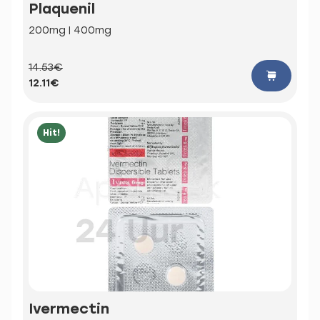
Plaquenil
200mg | 400mg
14.53€
12.11€
Hit!
Ivermectin