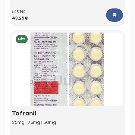
51.91€
43.25€
Hit!
Tofranil
25mg | 75mg | 50mg