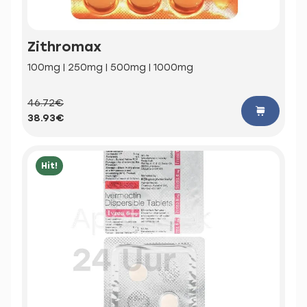
Zithromax
100mg | 250mg | 500mg | 1000mg
46.72€
38.93€
Hit!