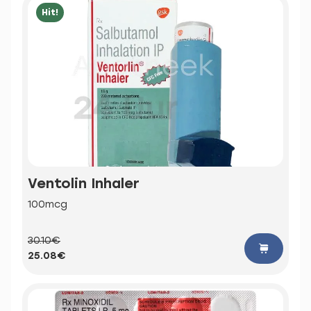
Hit!
Ventolin Inhaler
100mcg
30.10€
25.08€