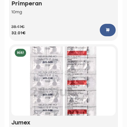
Primperan
10mg
38.41€
32.01€
Hit!
Jumex