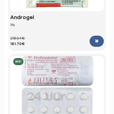
Androgel
1%
218.04€
181.70€
Hit!