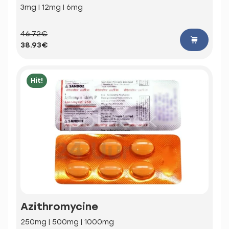
3mg | 12mg | 6mg
46.72€
38.93€
Hit!
Azithromycine
250mg | 500mg | 1000mg