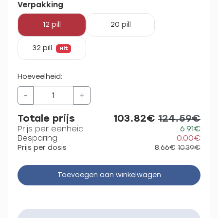
Verpakking
12 pill
20 pill
32 pill
Hit
Hoeveelheid:
-
+
Totale prijs
103.82€
124.59€
Prijs per eenheid
6.91€
Besparing
0.00€
Prijs per dosis
8.66€
10.39€
Toevoegen aan winkelwagen