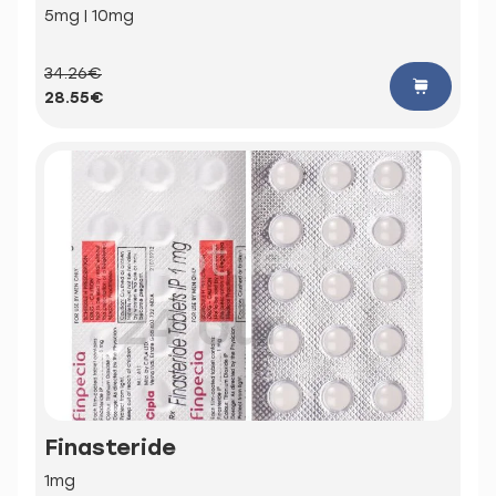
5mg | 10mg
34.26€
28.55€
Finasteride
1mg