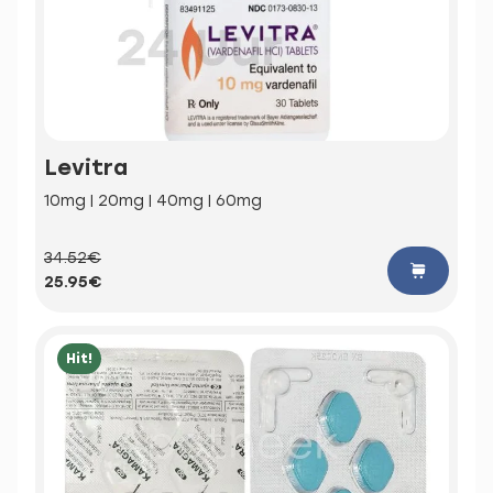
Levitra
10mg | 20mg | 40mg | 60mg
34.52€
25.95€
Hit!