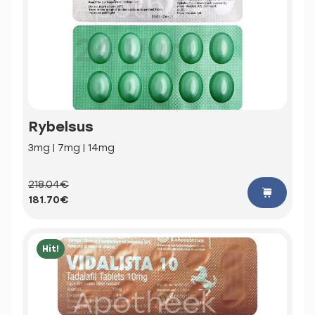
Rybelsus
3mg | 7mg | 14mg
218.04€
181.70€
Hit!