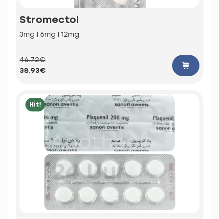
Stromectol
3mg | 6mg | 12mg
46.72€
38.93€
Hit!