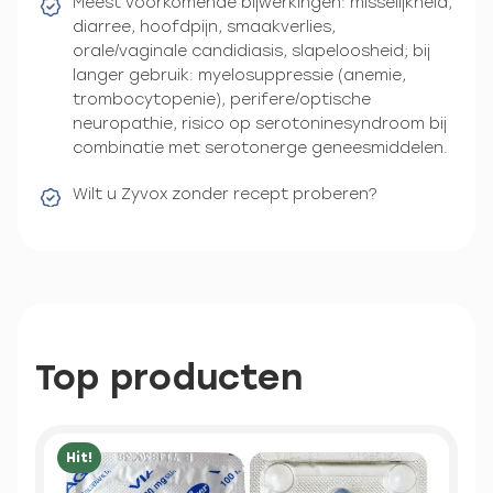
Meest voorkomende bijwerkingen: misselijkheid,
diarree, hoofdpijn, smaakverlies,
orale/vaginale candidiasis, slapeloosheid; bij
langer gebruik: myelosuppressie (anemie,
trombocytopenie), perifere/optische
neuropathie, risico op serotoninesyndroom bij
combinatie met serotonerge geneesmiddelen.
Wilt u Zyvox zonder recept proberen?
Top producten
Hit!