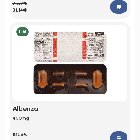
37.37€
31.14€
Hit!
Albenza
400mg
18.68€