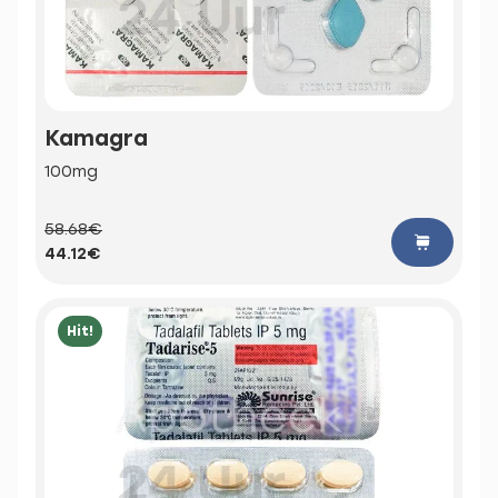
Kamagra
100mg
58.68€
44.12€
Hit!