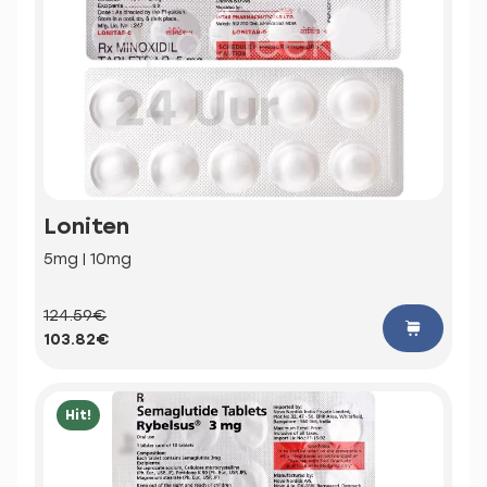
Loniten
5mg | 10mg
124.59€
103.82€
Hit!