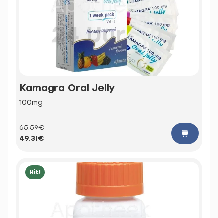
Kamagra Oral Jelly
100mg
65.59€
49.31€
Hit!