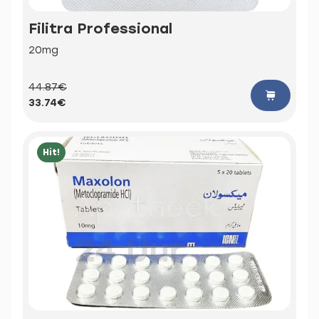
Filitra Professional
20mg
44.87€
33.74€
Hit!