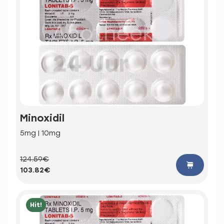
Minoxidil
5mg | 10mg
124.59€
103.82€
Hit!