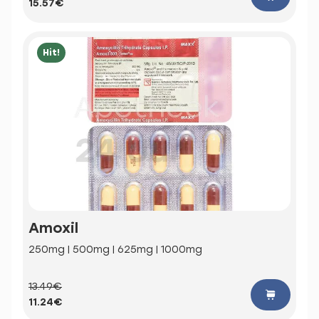
15.57€
Hit!
Amoxil
250mg | 500mg | 625mg | 1000mg
13.49€
11.24€