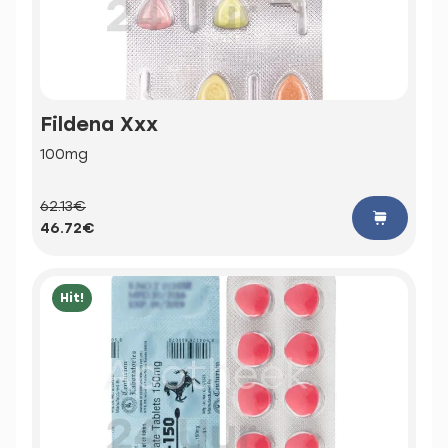
Fildena Xxx
100mg
62.13€
46.72€
Hit!