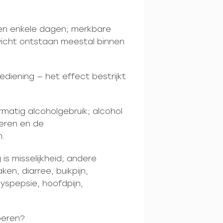
nen enkele dagen; merkbare
icht ontstaan meestal binnen
diening — het effect bestrijkt
matig alcoholgebruik; alcohol
geren en de
n.
s misselijkheid; andere
en, diarree, buikpijn,
yspepsie, hoofdpijn,
beren?