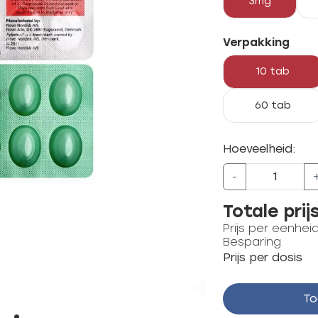
3mg
Verpakking
10 tab
60 tab
Hoeveelheid:
-
Totale prij
Prijs per eenhei
Besparing
Prijs per dosis
To