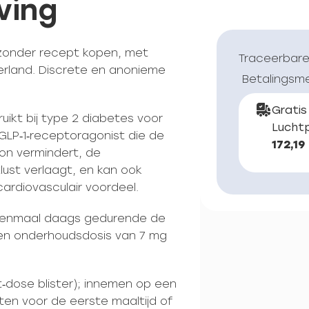
ving
 zonder recept kopen, met
Traceerbare
erland. Discrete en anonieme
Betalingsm
Gratis
uikt bij type 2 diabetes voor
Luchtp
GLP‑1‑receptoragonist die de
172,19
gon vermindert, de
ust verlaagt, en kan ook
cardiovasculair voordeel.
g eenmaal daags gedurende de
en onderhoudsdosis van 7 mg
t‑dose blister); innemen op een
en voor de eerste maaltijd of