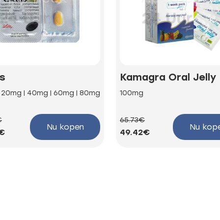
is
Kamagra Oral Jelly
| 20mg | 40mg | 60mg | 80mg
100mg
€
65.73€
Nu kopen
Nu kop
1€
49.42€