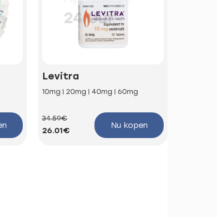
Levitra
Kamag
10mg | 20mg | 40mg | 60mg
100mg
34.59€
58.81€
en
Nu kopen
26.01€
44.22€