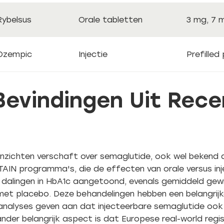
Rybelsus
Orale tabletten
3 mg, 7 m
Ozempic
Injectie
Prefilled
 Bevindingen Uit Rec
nzichten verschaft over semaglutide, ook wel bekend 
AIN programma's, die de effecten van orale versus in
te dalingen in HbA1c aangetoond, evenals gemiddeld gew
g met placebo. Deze behandelingen hebben een belangrij
analyses geven aan dat injecteerbare semaglutide ook 
ander belangrijk aspect is dat Europese real-world reg