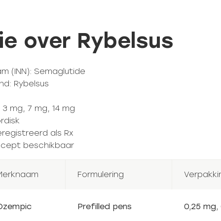
ie over Rybelsus
m (INN): Semaglutide
nd: Rybelsus
 3 mg, 7 mg, 14 mg
rdisk
registreerd als Rx
 recept beschikbaar
Merknaam
Formulering
Verpakki
Ozempic
Prefilled pens
0,25 mg,