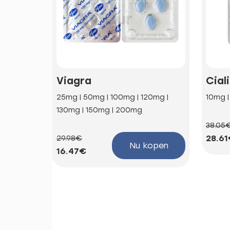
Viagra
Cial
25mg | 50mg | 100mg | 120mg |
10mg 
130mg | 150mg | 200mg
38.05
28.6
29.98€
Nu kopen
16.47€