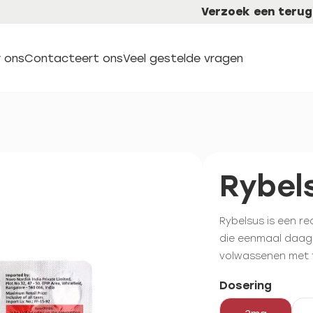
Verzoek een terug
 ons
Contacteert ons
Veel gestelde vragen
Rybel
Rybelsus is een r
die eenmaal daags
volwassenen met 
Dosering