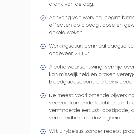
drank van de dag.
Aanvang van werking: begint bin
effecten op bloedglucose en gew
enkele weken.
Werkingsduur: eenmaal daagse toe
ongeveer 24 uur.
Alcoholwaarschuwing: vermijd over
kan misselijkheid en braken verer
bloedglucosecontrole beïnvloede
De meest voorkomende bijwerking i
veelvoorkomende klachten zijn brak
verminderde eetlust, obstipatie, d
vermoeidheid en duizeligheid.
Wilt u rybelsus zonder recept pro