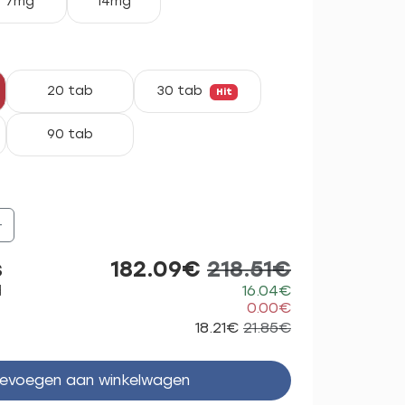
7mg
14mg
20 tab
30 tab
Hit
90 tab
+
s
182.09€
218.51€
d
16.04€
0.00€
18.21€
21.85€
evoegen aan winkelwagen