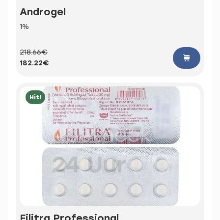
Androgel
1%
218.66€
182.22€
Hit!
Filitra Professional