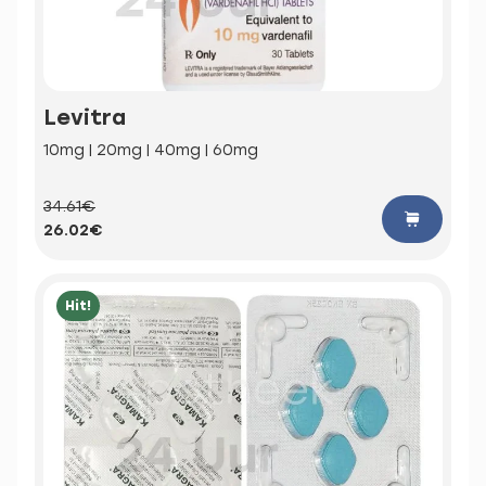
Levitra
10mg | 20mg | 40mg | 60mg
34.61€
26.02€
Hit!