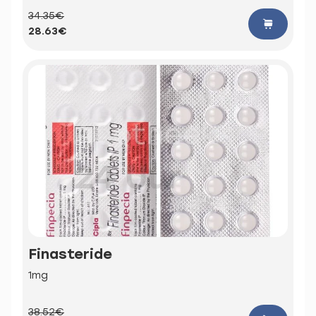
34.35€
28.63€
Finasteride
1mg
38.52€