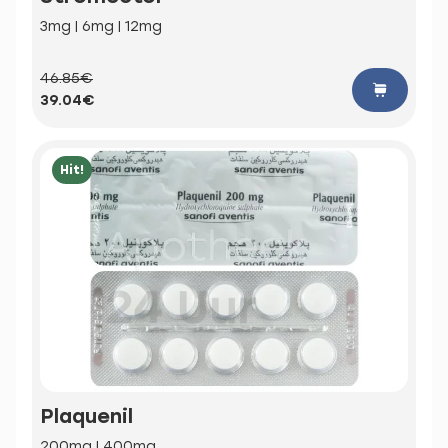
3mg | 6mg | 12mg
46.85€
39.04€
Hit!
Plaquenil
200mg | 400mg