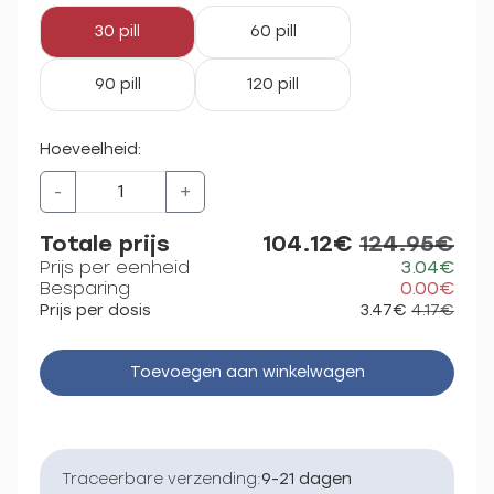
30 pill
60 pill
90 pill
120 pill
Hoeveelheid:
-
+
Totale prijs
104.12€
124.95€
Prijs per eenheid
3.04€
Besparing
0.00€
Prijs per dosis
3.47€
4.17€
Toevoegen aan winkelwagen
Traceerbare verzending:
9-21 dagen