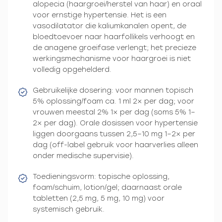
alopecia (haargroei/herstel van haar) en oraal
voor ernstige hypertensie. Het is een
vasodilatator die kaliumkanalen opent, de
bloedtoevoer naar haarfollikels verhoogt en
de anagene groeifase verlengt; het precieze
werkingsmechanisme voor haargroei is niet
volledig opgehelderd.
Gebruikelijke dosering: voor mannen topisch
5% oplossing/foam ca. 1 ml 2× per dag; voor
vrouwen meestal 2% 1× per dag (soms 5% 1–
2× per dag). Orale dosissen voor hypertensie
liggen doorgaans tussen 2,5–10 mg 1–2× per
dag (off-label gebruik voor haarverlies alleen
onder medische supervisie).
Toedieningsvorm: topische oplossing,
foam/schuim, lotion/gel; daarnaast orale
tabletten (2,5 mg, 5 mg, 10 mg) voor
systemisch gebruik.