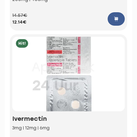
14.57€
12.14€
Hit!
Ivermectin
3mg | 12mg | 6mg