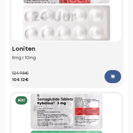
Loniten
5mg | 10mg
124.95€
104.12€
Hit!