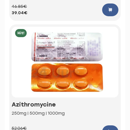
46.85€
39.04€
Hit!
Azithromycine
250mg | 500mg | 1000mg
52.06€