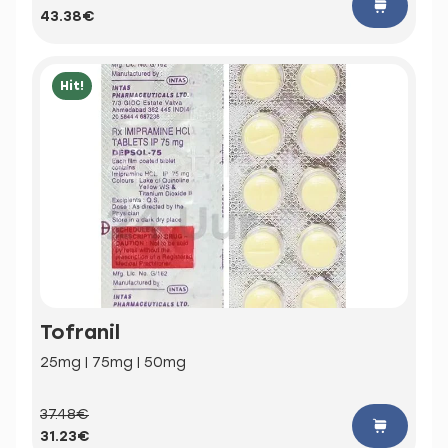
43.38€
Hit!
Tofranil
25mg | 75mg | 50mg
37.48€
31.23€