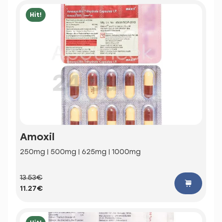
Hit!
Amoxil
250mg | 500mg | 625mg | 1000mg
13.53€
11.27€