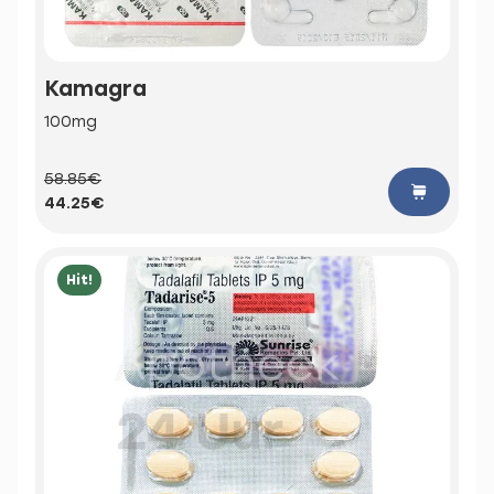
Kamagra
100mg
58.85€
44.25€
Hit!