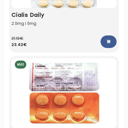
Cialis Daily
2.5mg | 5mg
31.15€
23.42€
Hit!