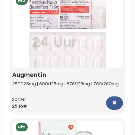
Hit!
Augmentin
250/125mg | 500/125mg | 875/125mg | 750/250mg
30.19€
25.16€
Hit!