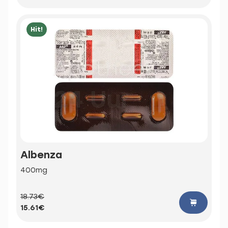
Hit!
Albenza
400mg
18.73€
15.61€