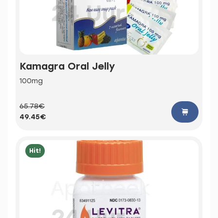
Kamagra Oral Jelly
100mg
65.78€
49.45€
Hit!