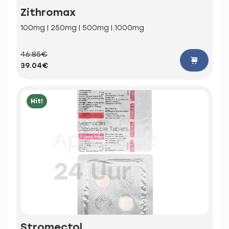
Zithromax
100mg | 250mg | 500mg | 1000mg
46.85€
39.04€
Hit!
Stromectol