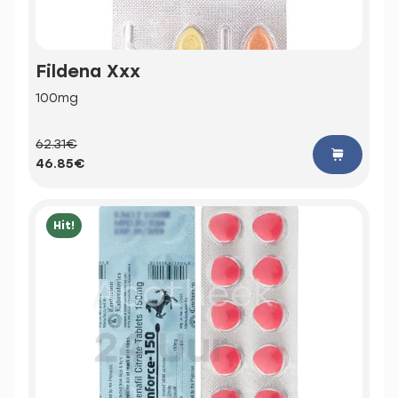
Fildena Xxx
100mg
62.31€
46.85€
Hit!