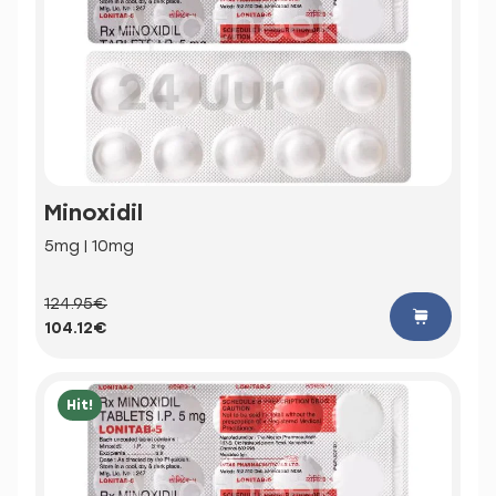
Minoxidil
5mg | 10mg
124.95€
104.12€
Hit!