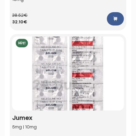
38.52€
32.10€
Hit!
Jumex
5mg | 10mg