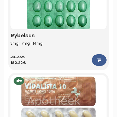
Rybelsus
3mg | 7mg | 14mg
218.66€
182.22€
Hit!