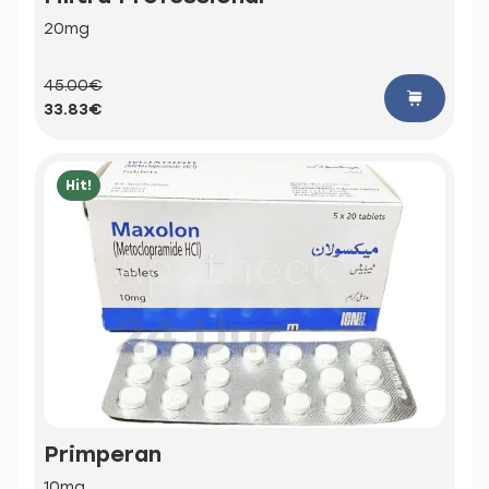
20mg
45.00€
33.83€
Hit!
Primperan
10mg