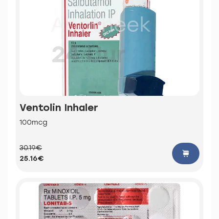
Ventolin Inhaler
100mcg
30.19€
25.16€