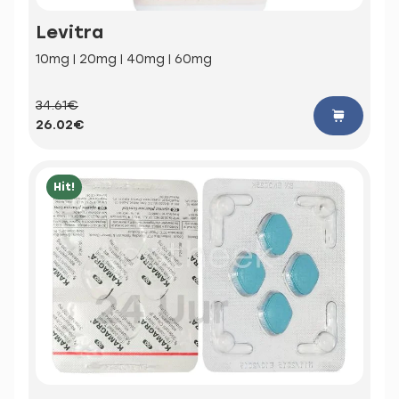
Levitra
10mg | 20mg | 40mg | 60mg
34.61€
26.02€
Hit!