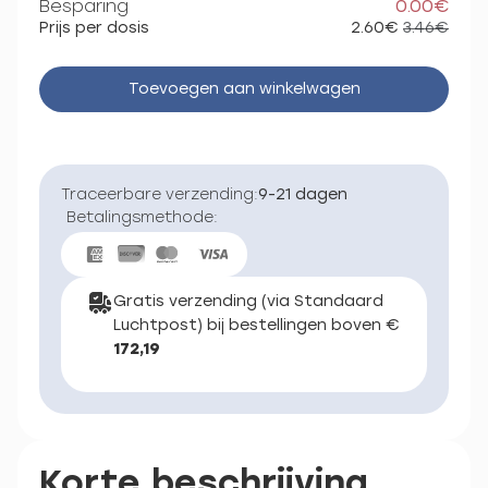
Besparing
0.00€
Prijs per dosis
2.60€
3.46€
Toevoegen aan winkelwagen
Traceerbare verzending:
9-21 dagen
Betalingsmethode:
Gratis verzending (via Standaard
Luchtpost) bij bestellingen boven €
172,19
Korte beschrijving