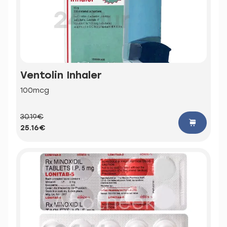
Ventolin Inhaler
100mcg
30.19€
25.16€