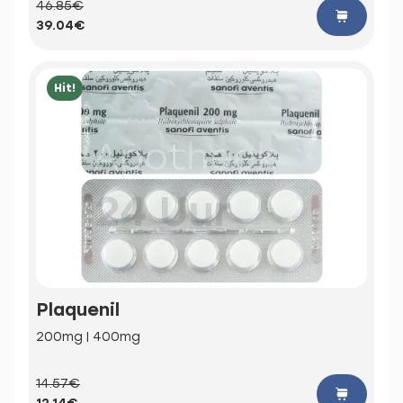
46.85€
39.04€
Hit!
Plaquenil
200mg | 400mg
14.57€