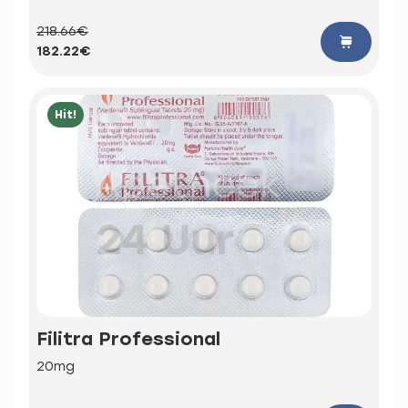
218.66€
182.22€
Hit!
Filitra Professional
20mg