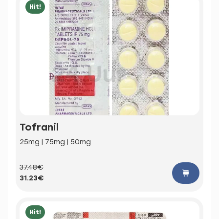
Hit!
Tofranil
25mg | 75mg | 50mg
37.48€
31.23€
Hit!