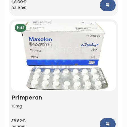
45.00€
33.83€
Hit!
Primperan
10mg
38.52€