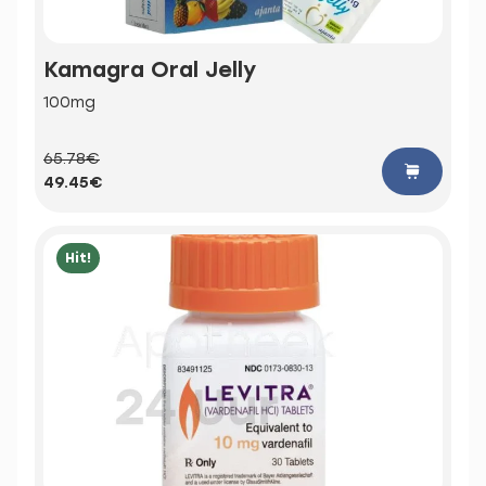
Kamagra Oral Jelly
100mg
65.78€
49.45€
Hit!