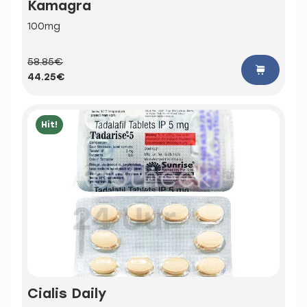
Kamagra
100mg
58.85€
44.25€
Hit!
Cialis Daily