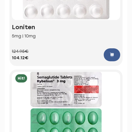
Loniten
5mg | 10mg
124.95€
104.12€
Hit!