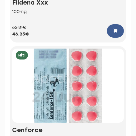
Fildena Xxx
100mg
62.31€
46.85€
Hit!
Cenforce