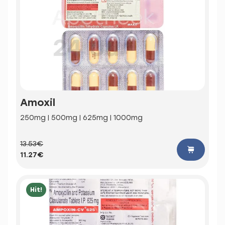
Amoxil
250mg | 500mg | 625mg | 1000mg
13.53€
11.27€
Hit!