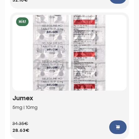
32.10€
Hit!
Jumex
5mg | 10mg
34.35€
28.63€