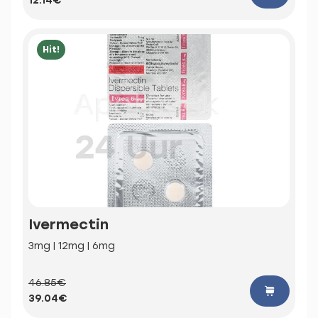
12.14€
Hit!
Ivermectin
3mg | 12mg | 6mg
46.85€
39.04€