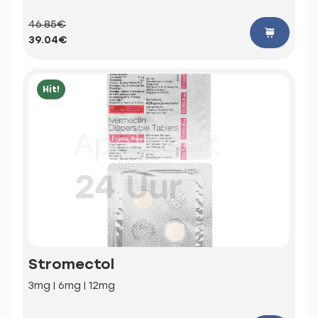
46.85€
39.04€
Hit!
Stromectol
3mg | 6mg | 12mg