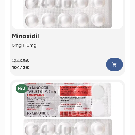
Minoxidil
5mg | 10mg
124.95€
104.12€
Hit!