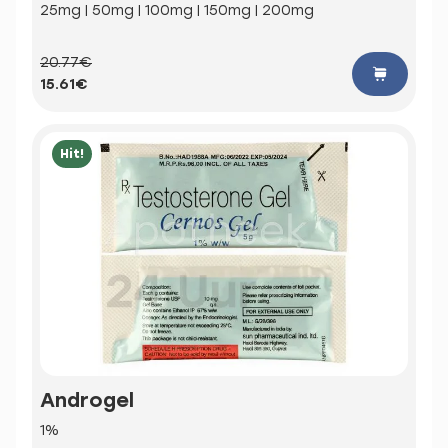
25mg | 50mg | 100mg | 150mg | 200mg
20.77€
15.61€
Hit!
Androgel
1%