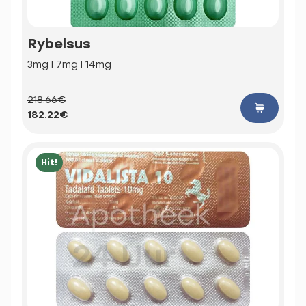
Rybelsus
3mg | 7mg | 14mg
218.66€
182.22€
Hit!