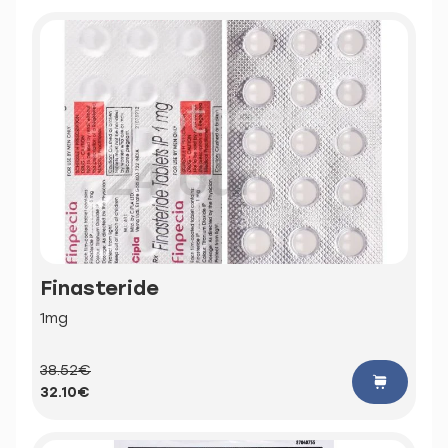
Finasteride
1mg
38.52€
32.10€