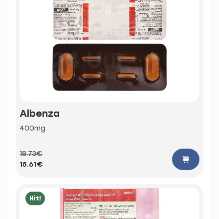
Albenza
400mg
18.73€
15.61€
Hit!