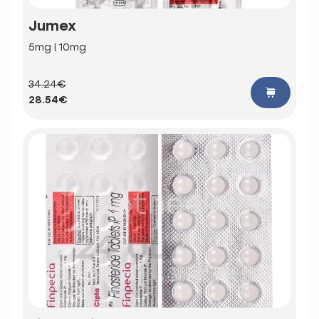
Jumex
5mg | 10mg
34.24€
28.54€