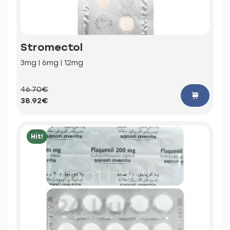
Stromectol
3mg | 6mg | 12mg
46.70€
38.92€
Hit!