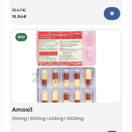
18.67€
15.56€
Hit!
Amoxil
250mg | 500mg | 625mg | 1000mg