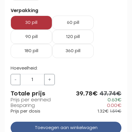
Verpakking
30 pill
60 pill
90 pill
120 pill
180 pill
360 pill
Hoeveelheid:
-
+
Totale prijs
39.78€
47.74€
Prijs per eenheid
0.63€
Besparing
0.00€
Prijs per dosis
1.32€
1.59€
Toevoegen aan winkelwagen