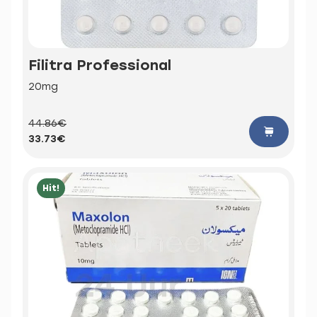
Filitra Professional
20mg
44.86€
33.73€
Hit!