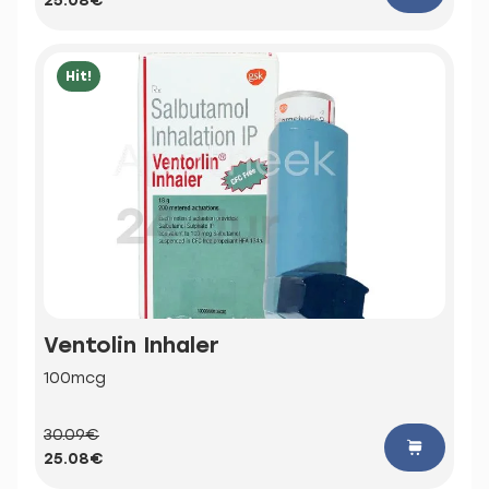
25.08€
Hit!
Ventolin Inhaler
100mcg
30.09€
25.08€