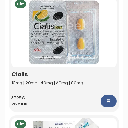
Hit!
Cialis
10mg | 20mg | 40mg | 60mg | 80mg
37.95€
28.54€
Hit!