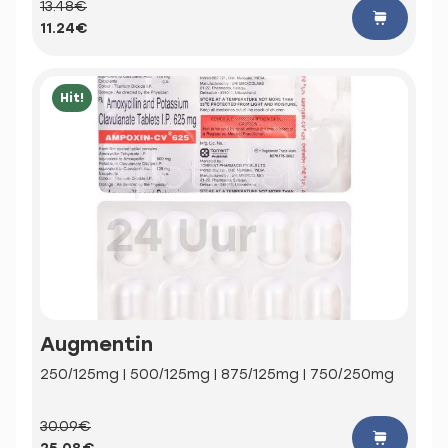
13.48€
11.24€
Hit!
Augmentin
250/125mg | 500/125mg | 875/125mg | 750/250mg
30.09€