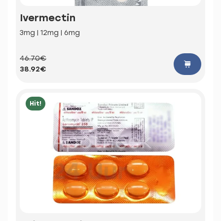
Ivermectin
3mg | 12mg | 6mg
46.70€
38.92€
Hit!