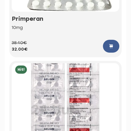
Primperan
10mg
38.40€
32.00€
Hit!