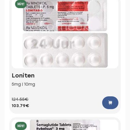
Hit!
Loniten
5mg | 10mg
124.55€
103.79€
Hit!