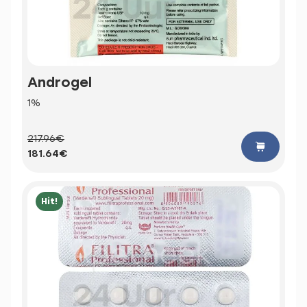
Androgel
1%
217.96€
181.64€
Hit!