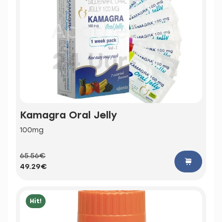
Kamagra Oral Jelly
100mg
65.56€
49.29€
Hit!