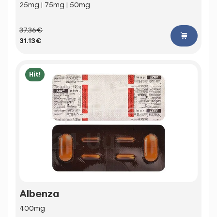
25mg | 75mg | 50mg
37.36€
31.13€
Hit!
Albenza
400mg