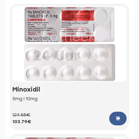
Minoxidil
5mg | 10mg
124.55€
103.79€