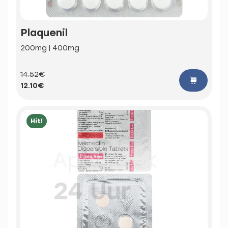
Plaquenil
200mg | 400mg
14.52€
12.10€
Hit!