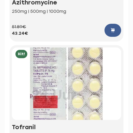
Azithromycine
250mg | 500mg | 1000mg
51.89€
43.24€
Hit!
Tofranil