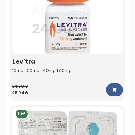
Levitra
10mg | 20mg | 40mg | 60mg
34.50€
25.94€
Hit!