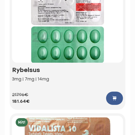
Rybelsus
3mg | 7mg | 14mg
217.96€
181.64€
Hit!