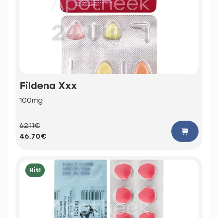
Fildena Xxx
100mg
62.11€
46.70€
Hit!