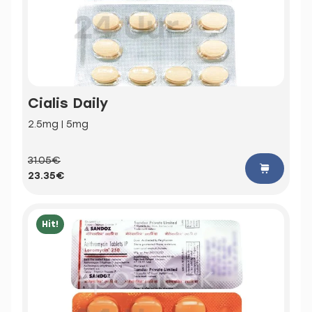
Cialis Daily
2.5mg | 5mg
31.05€
23.35€
Hit!