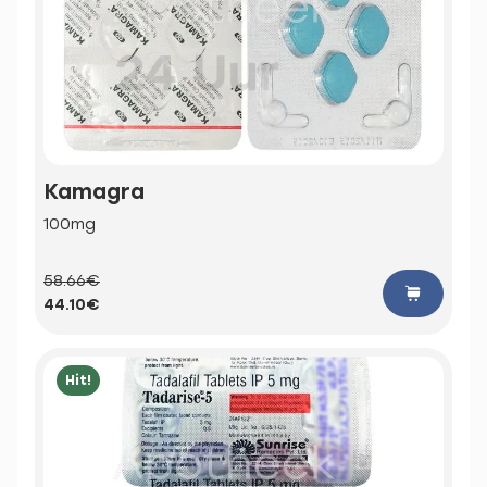
Kamagra
100mg
58.66€
44.10€
Hit!