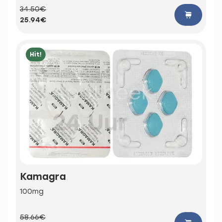
34.50€
25.94€
Hit!
Kamagra
100mg
58.66€