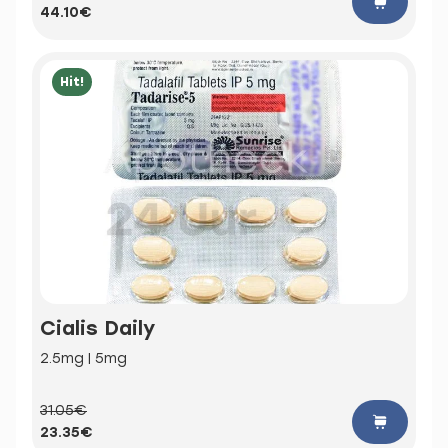
44.10€
Hit!
Cialis Daily
2.5mg | 5mg
31.05€
23.35€