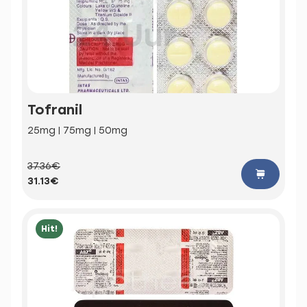
Tofranil
25mg | 75mg | 50mg
37.36€
31.13€
Hit!