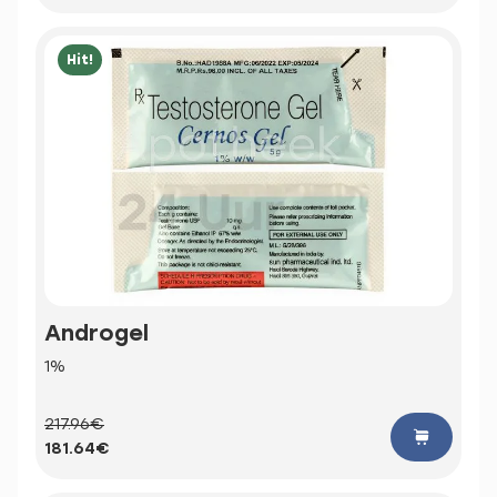
Hit!
Androgel
1%
217.96€
181.64€