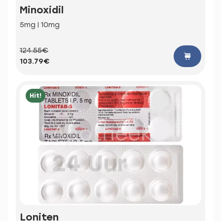
Minoxidil
5mg | 10mg
124.55€
103.79€
Hit!
Loniten