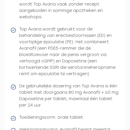
wordt Top Avana vaak zonder recept
aangeboden in sommige apotheken en
webshops.
Top Avana wordt gebruikt voor de
behandeling van erectiestoornissen (ED) en
voortijdige ejaculatie (PE). Het combineert
Avanafil (een PDE5-remmer die de
bloedtoevoer naar de penis vergroot via
verhoogd cGMP) en Dapoxetine (een
kortwerkende SSRI die serotonineheropname
remt om ejaculatie te vertragen).
De gebruikelijke dosering van Top Avana is één
tablet met doorgaans 80 mg Avanafil + 60 mg
Dapoxetine per tablet; maximaal één tablet
per 24 uur.
Toedieningsvorm: orale tablet.
Werkingsaanvang: Avanafil begint meestal