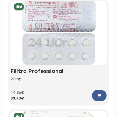
Hit!
Filitra Professional
20mg
44.86€
33.73€
Hit!