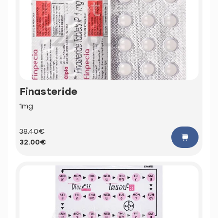
Finasteride
1mg
38.40€
32.00€