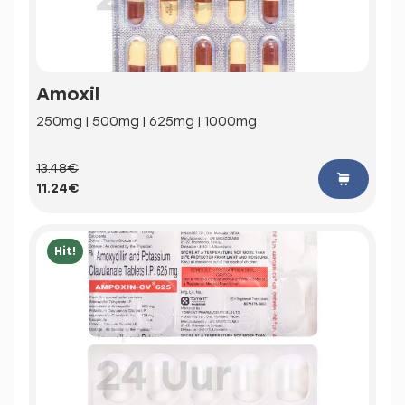
Amoxil
250mg | 500mg | 625mg | 1000mg
13.48€
11.24€
Hit!