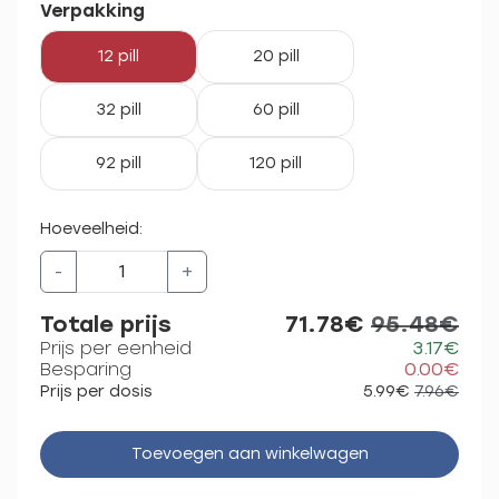
Verpakking
12 pill
20 pill
32 pill
60 pill
92 pill
120 pill
Hoeveelheid:
-
+
Totale prijs
71.78€
95.48€
Prijs per eenheid
3.17€
Besparing
0.00€
Prijs per dosis
5.99€
7.96€
Toevoegen aan winkelwagen