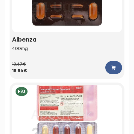
Albenza
400mg
18.67€
15.56€
Hit!