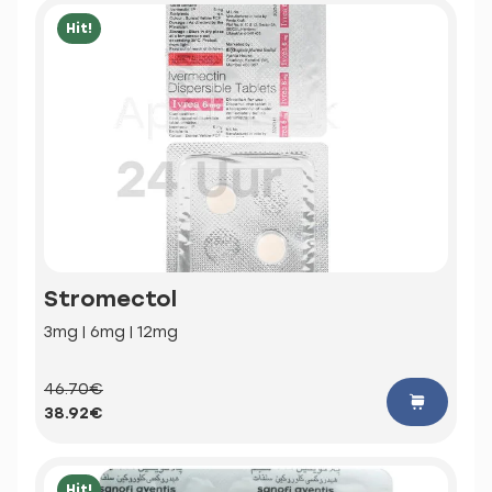
Hit!
Stromectol
3mg | 6mg | 12mg
46.70€
38.92€
Hit!