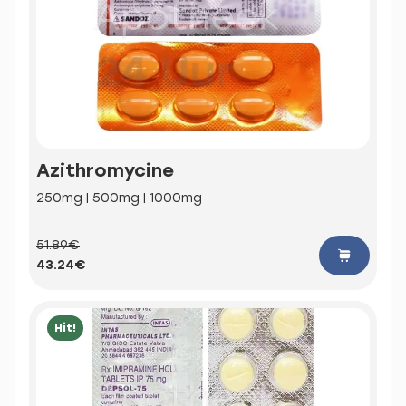
Azithromycine
250mg | 500mg | 1000mg
51.89€
43.24€
Hit!