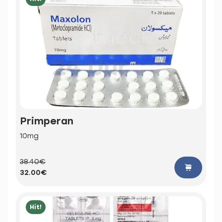
Primperan
10mg
38.40€
32.00€
Hit!