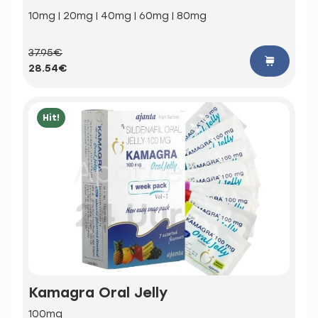
10mg | 20mg | 40mg | 60mg | 80mg
37.95€
28.54€
Hit!
Kamagra Oral Jelly
100mg