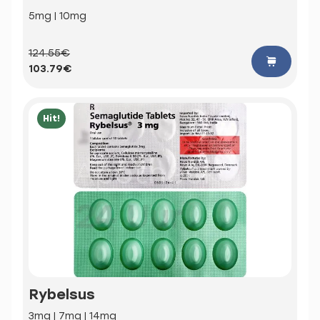
5mg | 10mg
124.55€
103.79€
Hit!
Rybelsus
3mg | 7mg | 14mg