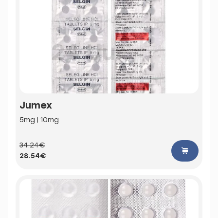
Jumex
5mg | 10mg
34.24€
28.54€