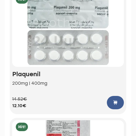
Plaquenil
200mg | 400mg
14.52€
12.10€
Hit!