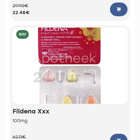
29.90€
22.48€
Hit!
Fildena Xxx
100mg
62.11€