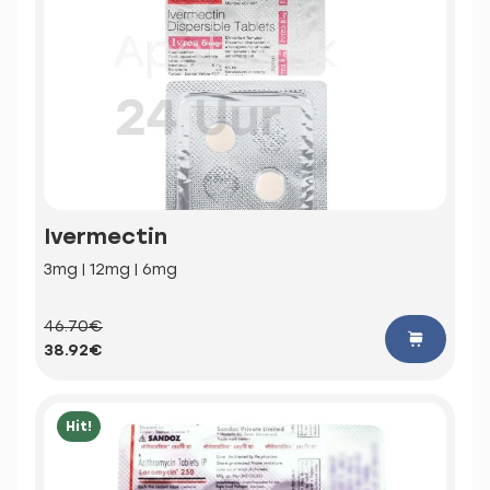
Ivermectin
3mg | 12mg | 6mg
46.70€
38.92€
Hit!