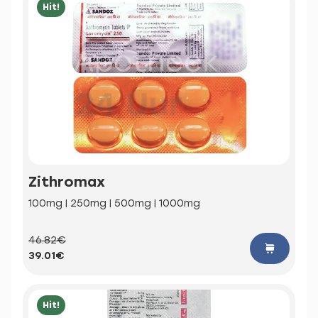
Hit!
Zithromax
100mg | 250mg | 500mg | 1000mg
46.82€
39.01€
Hit!