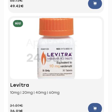
65.73€
49.42€
Hit!
Levitra
10mg | 20mg | 40mg | 60mg
34.59€
26.01€