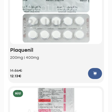
Plaquenil
200mg | 400mg
14.56€
12.13€
Hit!