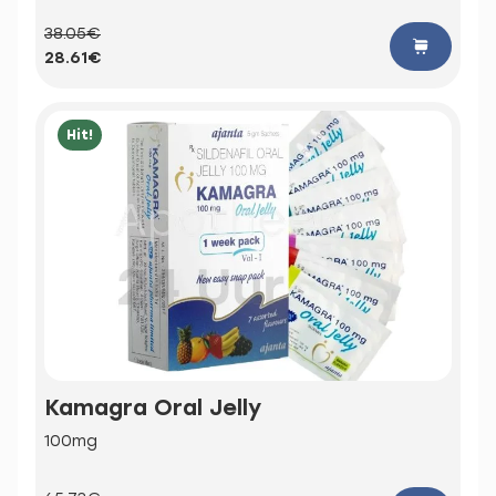
38.05€
28.61€
Hit!
Kamagra Oral Jelly
100mg