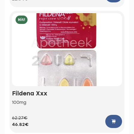
Hit!
Fildena Xxx
100mg
62.27€
46.82€