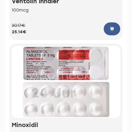
Ventolin Inhaler
100mcg
30.17€
25.14€
Minoxidil