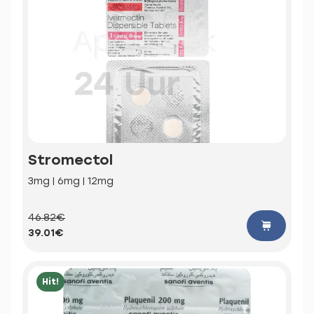
Stromectol
3mg | 6mg | 12mg
46.82€
39.01€
Hit!