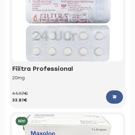
Filitra Professional
20mg
44.97€
33.81€
Hit!