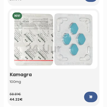
Hit!
Kamagra
100mg
58.81€
44.22€