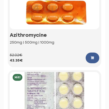
Azithromycine
250mg | 500mg | 1000mg
52.02€
43.35€
Hit!