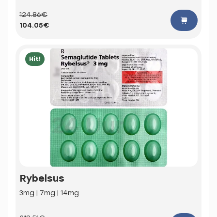
124.86€
104.05€
Hit!
Rybelsus
3mg | 7mg | 14mg