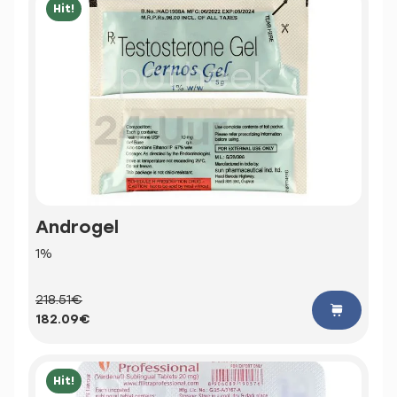
Hit!
Androgel
1%
218.51€
182.09€
Hit!