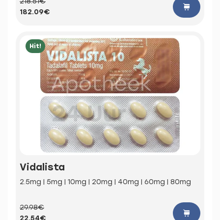
218.51€
182.09€
Hit!
Vidalista
2.5mg | 5mg | 10mg | 20mg | 40mg | 60mg | 80mg
29.98€
22.54€