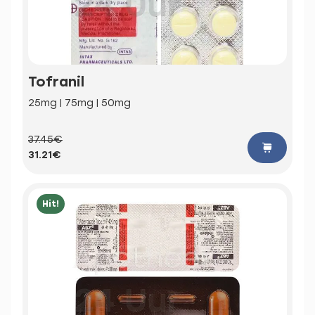
Tofranil
25mg | 75mg | 50mg
37.45€
31.21€
Hit!