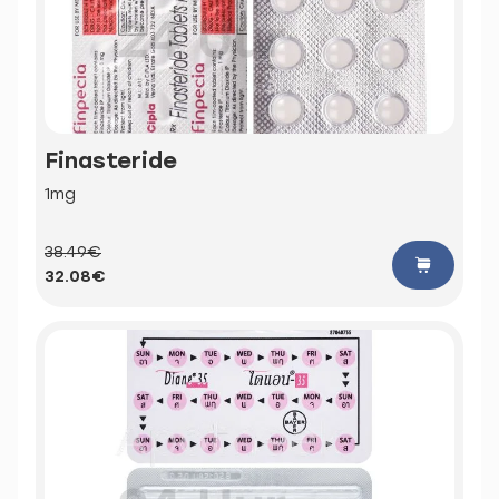
Finasteride
1mg
38.49€
32.08€