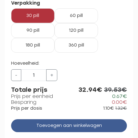
Verpakking
30 pill
60 pill
90 pill
120 pill
180 pill
360 pill
Hoeveelheid:
-
+
Totale prijs
32.94€
39.53€
Prijs per eenheid
0.67€
Besparing
0.00€
Prijs per dosis
1.10€
1.32€
Toevoegen aan winkelwagen