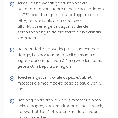
Tamsulosine wordt gebruikt voor de
behandeling van lagere urinairtractusklachten
(LUTS) door benigne prostaathyperplasie
(BPH) en werkt als een selectieve
alfa‑1A‑adrenerge antagonist die de
spier‑spanning in de prostaat en blaashals
vermindert.
De gebruikelijke dosering is 0,4 mg eenmaal
daags, bij voorkeur na dezelfde maaltijd;
lagere doseringen van 0,2 mg worden soms
gebruikt in bepaalde regio's.
Toedieningsvorm: orale capsule/tablet,
meestal als modified‑release capsule van 0,4
mg.
Het begin van de werking is meestal binnen
enkele dagen, vaak merkbaar binnen 1 week,
hoewel het tot 2–4 weken kan duren voor
maximaal effect.