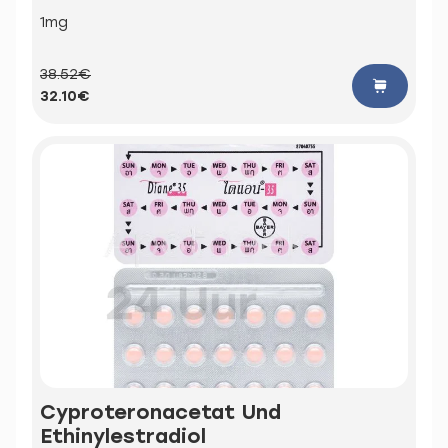
1mg
38.52€
32.10€
Cyproteronacetat Und
Ethinylestradiol