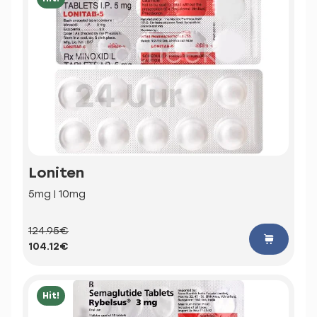
Loniten
5mg | 10mg
124.95€
104.12€
Hit!