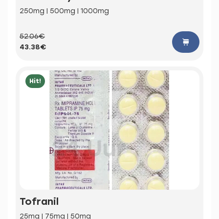
250mg | 500mg | 1000mg
52.06€
43.38€
Hit!
Tofranil
25mg | 75mg | 50mg