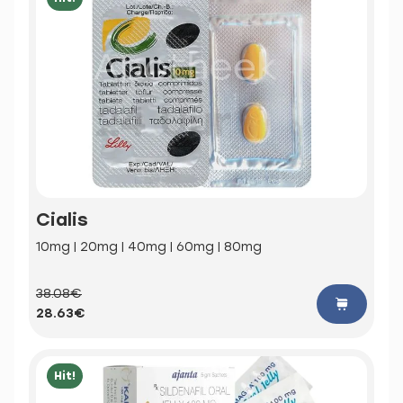
Cialis
10mg | 20mg | 40mg | 60mg | 80mg
38.08€
28.63€
Hit!