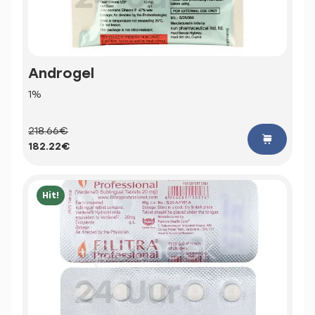
Androgel
1%
218.66€
182.22€
Hit!