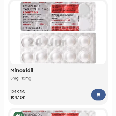
Minoxidil
5mg | 10mg
124.95€
104.12€
Hit!