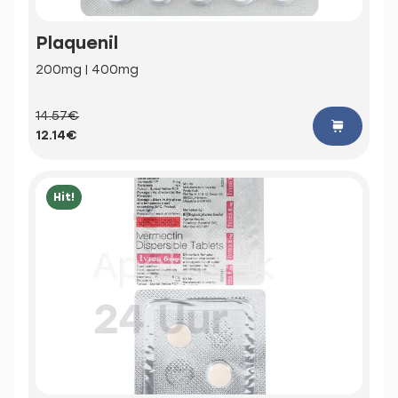
Plaquenil
200mg | 400mg
14.57€
12.14€
Hit!