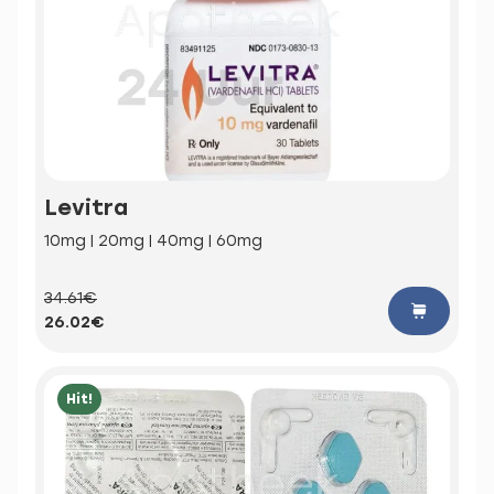
Levitra
10mg | 20mg | 40mg | 60mg
34.61€
26.02€
Hit!