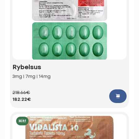
Rybelsus
3mg | 7mg | 14mg
218.66€
182.22€
Hit!