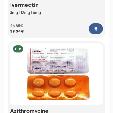
Ivermectin
3mg | 12mg | 6mg
46.85€
39.04€
Hit!
Azithromycine