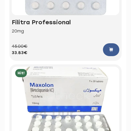
Filitra Professional
20mg
45.00€
33.83€
Hit!