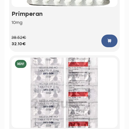
Primperan
10mg
38.52€
32.10€
Hit!