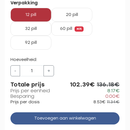
Verpakking
12 pill
20 pill
32 pill
60 pill
Hit
92 pill
Hoeveelheid:
-
+
Totale prijs
102.39€
136.18€
Prijs per eenheid
8.17€
Besparing
0.00€
Prijs per dosis
8.53€
11.34€
Toevoegen aan winkelwagen