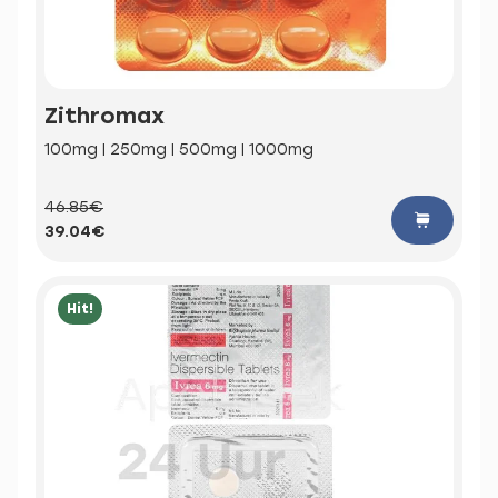
Zithromax
100mg | 250mg | 500mg | 1000mg
46.85€
39.04€
Hit!