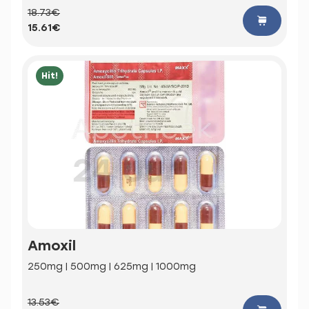
18.73€
15.61€
Hit!
Amoxil
250mg | 500mg | 625mg | 1000mg
13.53€