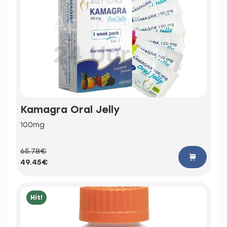
Kamagra Oral Jelly
100mg
65.78€
49.45€
Hit!