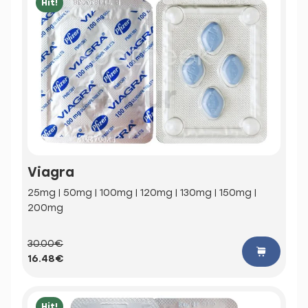
Hit!
Viagra
25mg | 50mg | 100mg | 120mg | 130mg | 150mg |
200mg
30.00€
16.48€
Hit!