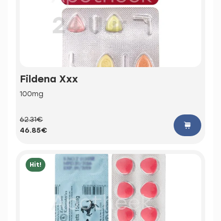
Fildena Xxx
100mg
62.31€
46.85€
Hit!