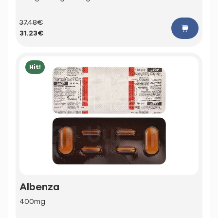
37.48€
31.23€
Hit!
Albenza
400mg