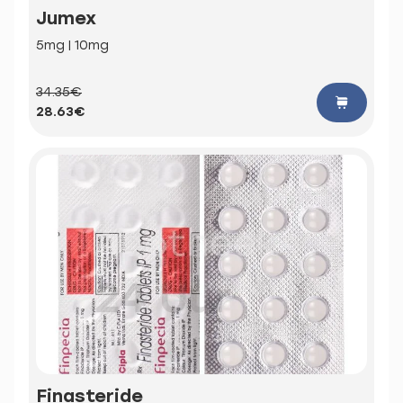
Jumex
5mg | 10mg
34.35€
28.63€
Finasteride