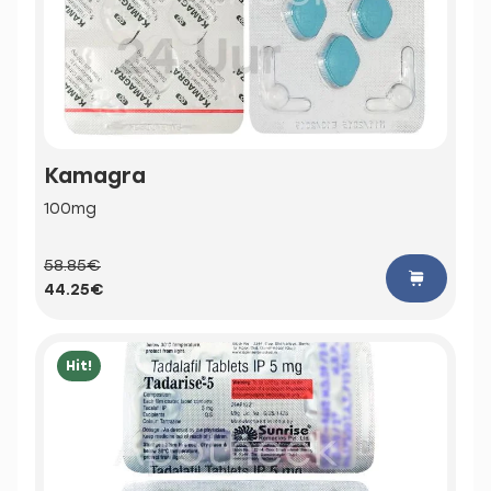
Kamagra
100mg
58.85€
44.25€
Hit!