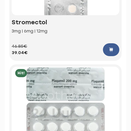
Stromectol
3mg | 6mg | 12mg
46.85€
39.04€
Hit!