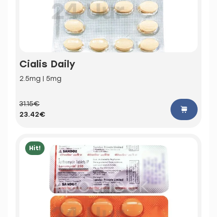
Cialis Daily
2.5mg | 5mg
31.15€
23.42€
Hit!