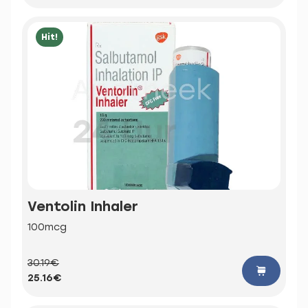
Hit!
Ventolin Inhaler
100mcg
30.19€
25.16€