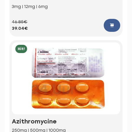
3mg | 12mg | 6mg
46.85€
39.04€
Hit!
Azithromycine
250mg | 500mg | 1000mg