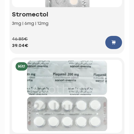
Stromectol
3mg | 6mg | 12mg
46.85€
39.04€
Hit!