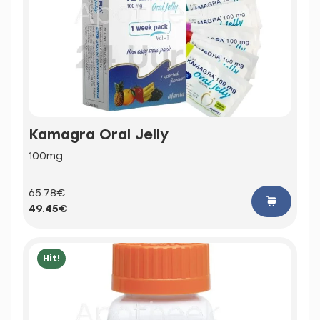
Kamagra Oral Jelly
100mg
65.78€
49.45€
Hit!