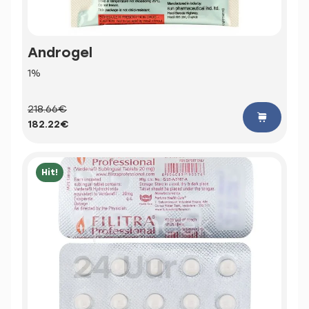
Androgel
1%
218.66€
182.22€
Hit!