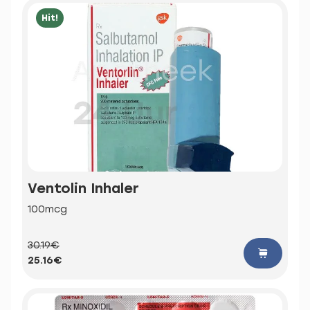
Hit!
Ventolin Inhaler
100mcg
30.19€
25.16€