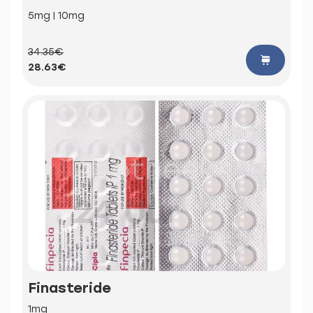
5mg | 10mg
34.35€
28.63€
Finasteride
1mg