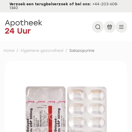
Verzoek een terugbelverzoek of bel ons:
+44-203-608-
1340
Home
/
Algemene gezondheid
/
Salazopyrine