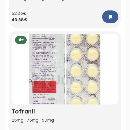
52.06€
43.38€
Hit!
Tofranil
25mg | 75mg | 50mg