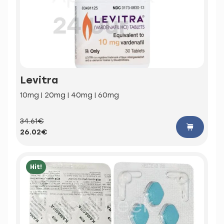
Levitra
10mg | 20mg | 40mg | 60mg
34.61€
26.02€
Hit!