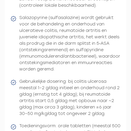
(controleer lokale beschikbaarheid).
Salazopyrine (sulfasalazine) wordt gebruikt
voor de behandeling en onderhoud van
ulceratieve colitis, reumatoïde artritis en
juveniele idiopathische artritis; het werkt deels
als prodrug die in de darm splitst in 5‑ASA
(ontstekingsremmend) en sulfapyridine
(immunomodulerend/antibacterieel), waardoor
ontstekingsmediatoren en immuunreacties
worden geremd.
Gebruikelijke dosering: bij colitis ulcerosa
meestal 1–2 g/dag initieel en onderhoud rond 2
g/dag (ernstig tot 4 g/dag); bij reumatoïde
artritis start 0,5 g/dag met opbouw naar ~2
g/dag (max circa 3 g/dag); kinderen ≥6 jaar
30–50 mg/kg/dag tot ongeveer 2 g/dag.
Toedieningsvorm: orale tabletten (meestal 500