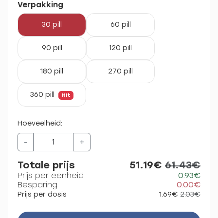
Verpakking
30 pill
60 pill
90 pill
120 pill
180 pill
270 pill
360 pill
Hit
Hoeveelheid:
-
+
Totale prijs
51.19€
61.43€
Prijs per eenheid
0.93€
Besparing
0.00€
Prijs per dosis
1.69€
2.03€