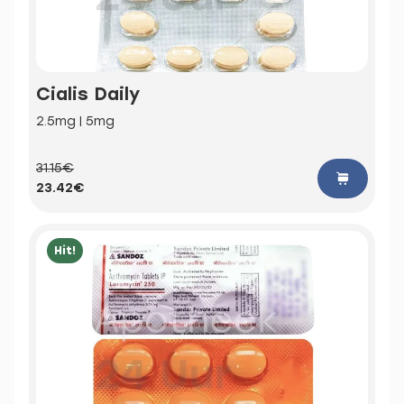
Cialis Daily
2.5mg | 5mg
31.15€
23.42€
Hit!