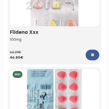
Fildena Xxx
100mg
62.31€
46.85€
Hit!