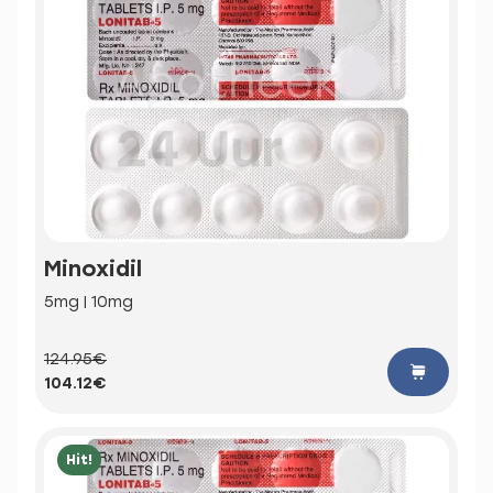
Minoxidil
5mg | 10mg
124.95€
104.12€
Hit!