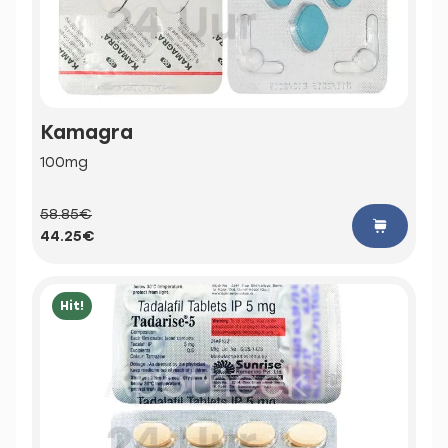
Kamagra
100mg
58.85€
44.25€
Hit!