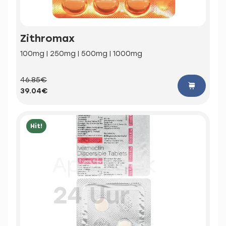
Zithromax
100mg | 250mg | 500mg | 1000mg
46.85€
39.04€
Hit!