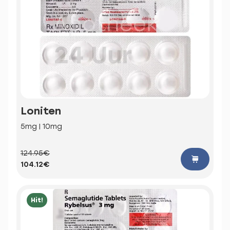
Loniten
5mg | 10mg
124.95€
104.12€
Hit!