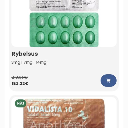
Rybelsus
3mg | 7mg | 14mg
218.66€
182.22€
Hit!