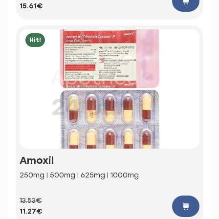
15.61€
Hit!
Amoxil
250mg | 500mg | 625mg | 1000mg
13.53€
11.27€