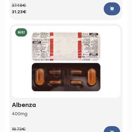
37.48€
31.23€
Hit!
Albenza
400mg
18.73€