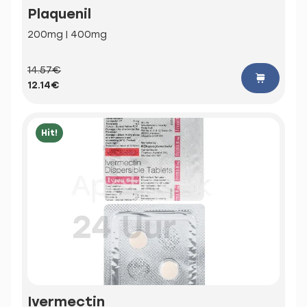
Plaquenil
200mg | 400mg
14.57€
12.14€
Hit!
Ivermectin