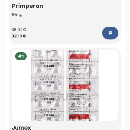
Primperan
10mg
38.52€
32.10€
Hit!
Jumex