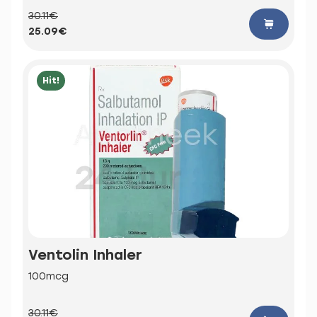
30.11€
25.09€
Hit!
Ventolin Inhaler
100mcg
30.11€