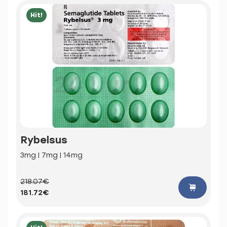
Hit!
Rybelsus
3mg | 7mg | 14mg
218.07€
181.72€