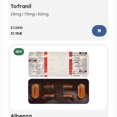
Tofranil
25mg | 75mg | 50mg
37.38€
31.15€
Hit!
Albenza