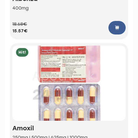
400mg
18.68€
15.57€
Hit!
Amoxil
250mg | 500mg | 625mg | 1000mg