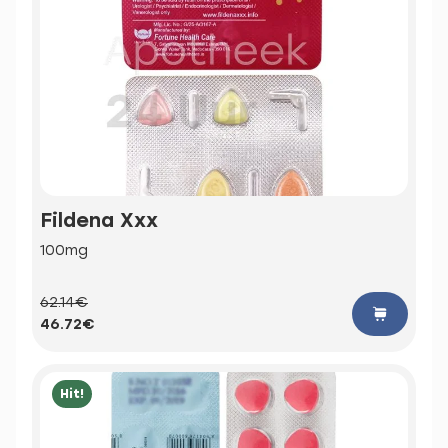
Fildena Xxx
100mg
62.14€
46.72€
Hit!