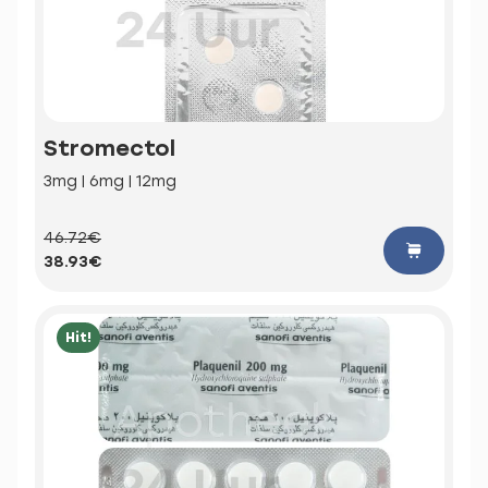
Stromectol
3mg | 6mg | 12mg
46.72€
38.93€
Hit!