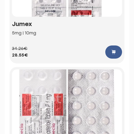
Jumex
5mg | 10mg
34.26€
28.55€