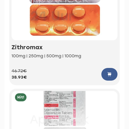
Zithromax
100mg | 250mg | 500mg | 1000mg
46.72€
38.93€
Hit!