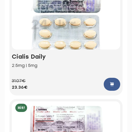
Cialis Daily
2.5mg | 5mg
31.07€
23.36€
Hit!