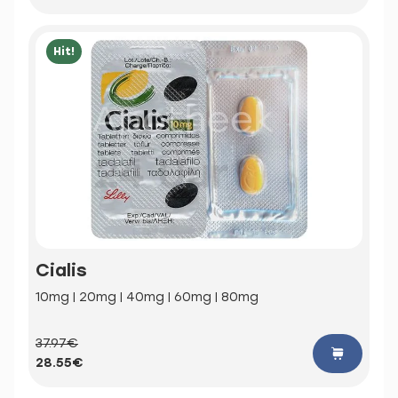
Hit!
Cialis
10mg | 20mg | 40mg | 60mg | 80mg
37.97€
28.55€