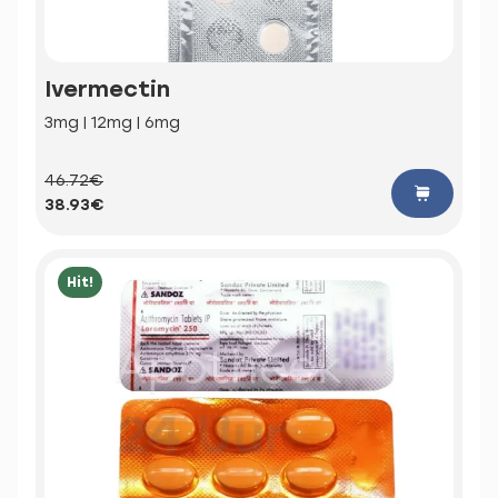
Ivermectin
3mg | 12mg | 6mg
46.72€
38.93€
Hit!