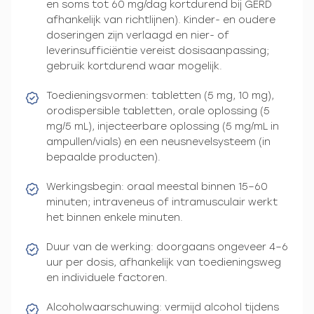
en soms tot 60 mg/dag kortdurend bij GERD
afhankelijk van richtlijnen). Kinder- en oudere
doseringen zijn verlaagd en nier- of
leverinsufficiëntie vereist dosisaanpassing;
gebruik kortdurend waar mogelijk.
Toedieningsvormen: tabletten (5 mg, 10 mg),
orodispersible tabletten, orale oplossing (5
mg/5 mL), injecteerbare oplossing (5 mg/mL in
ampullen/vials) en een neusnevelsysteem (in
bepaalde producten).
Werkingsbegin: oraal meestal binnen 15–60
minuten; intraveneus of intramusculair werkt
het binnen enkele minuten.
Duur van de werking: doorgaans ongeveer 4–6
uur per dosis, afhankelijk van toedieningsweg
en individuele factoren.
Alcoholwaarschuwing: vermijd alcohol tijdens