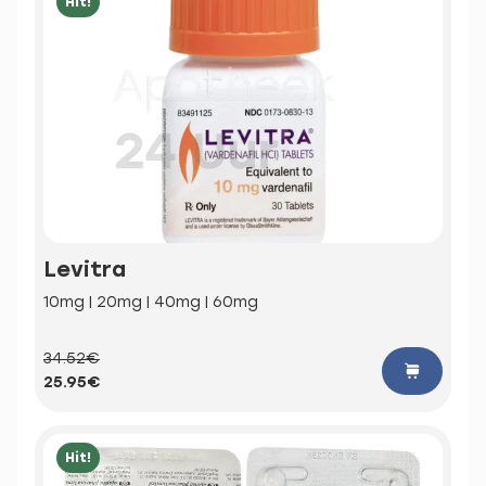
Hit!
Levitra
10mg | 20mg | 40mg | 60mg
34.52€
25.95€
Hit!