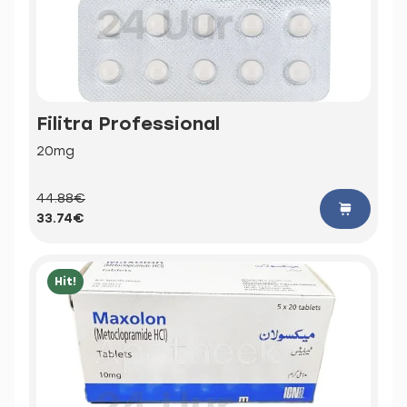
Filitra Professional
20mg
44.88€
33.74€
Hit!