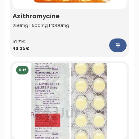
Azithromycine
250mg | 500mg | 1000mg
51.91€
43.26€
Hit!