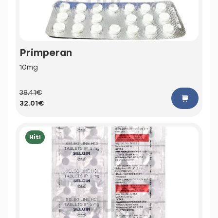
Primperan
10mg
38.41€
32.01€
Hit!