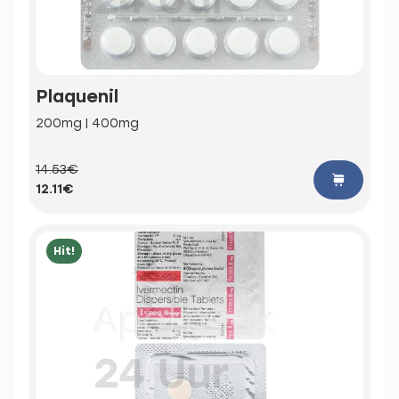
Plaquenil
200mg | 400mg
14.53€
12.11€
Hit!