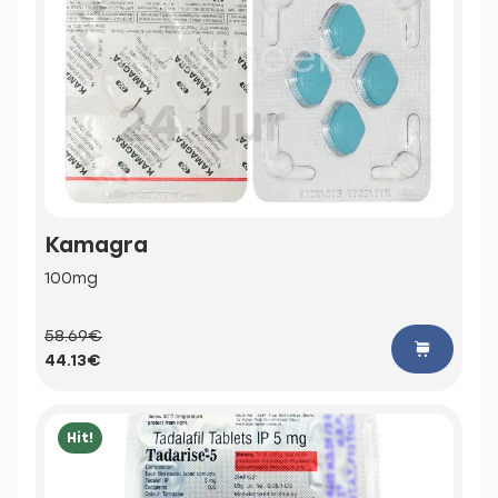
Kamagra
100mg
58.69€
44.13€
Hit!