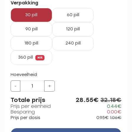
Verpakking
30 pill
60 pill
90 pill
120 pill
180 pill
240 pill
360 pill
Hit
Hoeveelheid:
-
+
Totale prijs
28.55€
32.18€
Prijs per eenheid
0.44€
Besparing
0.00€
Prijs per dosis
0.95€
1.06€