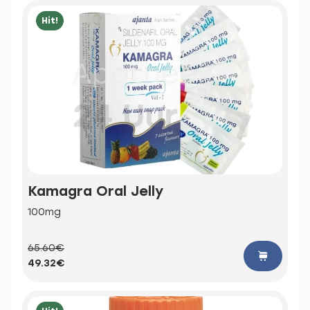
Hit!
Kamagra Oral Jelly
100mg
65.60€
49.32€