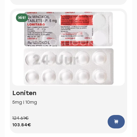
Hit!
Loniten
5mg | 10mg
124.61€
103.84€