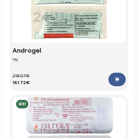
Androgel
1%
218.07€
181.72€
Hit!