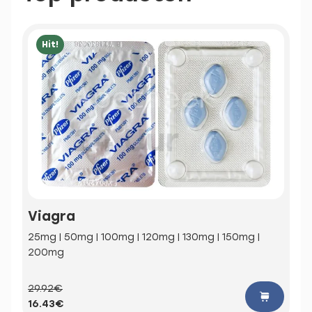
Hit!
Viagra
25mg | 50mg | 100mg | 120mg | 130mg | 150mg |
200mg
29.92€
16.43€