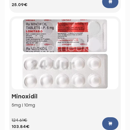
25.09€
Minoxidil
5mg | 10mg
124.61€
103.84€