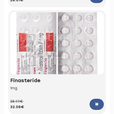
28.61€
Finasteride
1mg
38.49€
32.08€