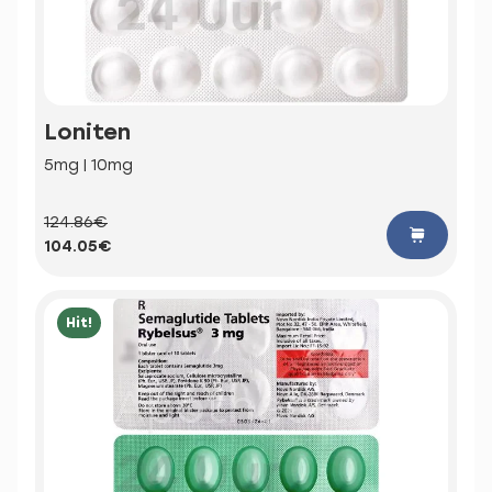
Loniten
5mg | 10mg
124.86€
104.05€
Hit!