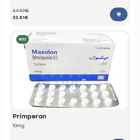
44.97€
33.81€
Hit!
Primperan
10mg