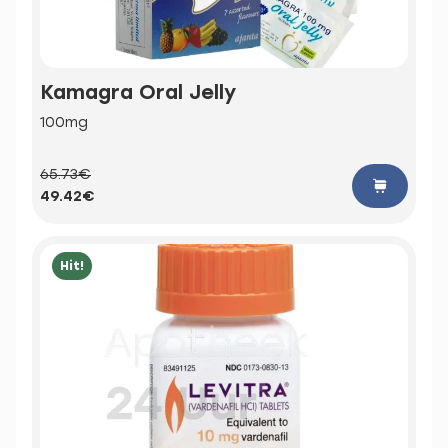
Kamagra Oral Jelly
100mg
65.73€
49.42€
Hit!