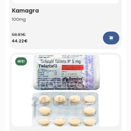
Kamagra
100mg
58.81€
44.22€
Hit!