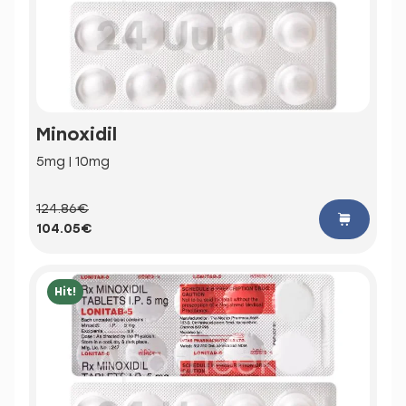
Minoxidil
5mg | 10mg
124.86€
104.05€
Hit!