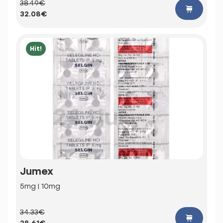
38.49€
32.08€
Hit!
Jumex
5mg | 10mg
34.33€