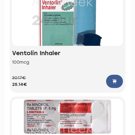
Ventolin Inhaler
100mcg
30.17€
25.14€