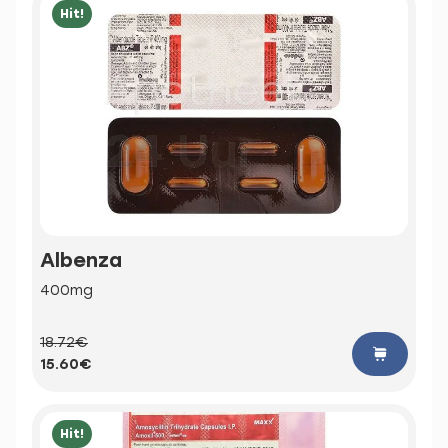
Hit!
Albenza
400mg
18.72€
15.60€
Hit!