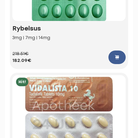
Rybelsus
3mg | 7mg | 14mg
218.51€
182.09€
Hit!