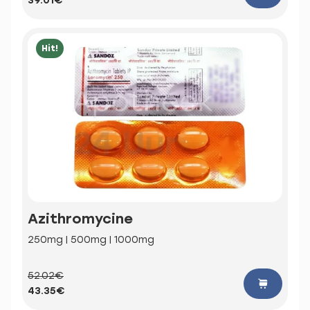
39.01€
Hit!
Azithromycine
250mg | 500mg | 1000mg
52.02€
43.35€