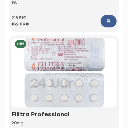
1%
218.51€
182.09€
Hit!
Filitra Professional
20mg