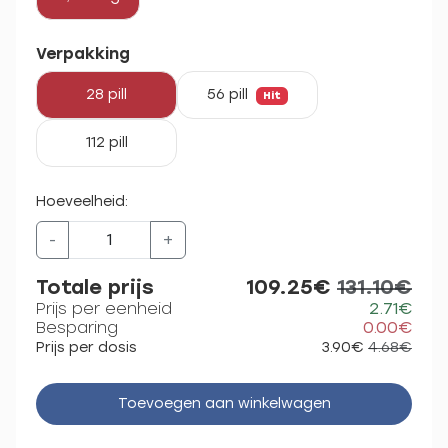
Verpakking
28 pill
56 pill
Hit
112 pill
Hoeveelheid:
-
+
Totale prijs
109.25€
131.10€
Prijs per eenheid
2.71€
Besparing
0.00€
Prijs per dosis
3.90€
4.68€
Toevoegen aan winkelwagen