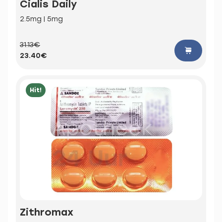
Cialis Daily
2.5mg | 5mg
31.13€
23.40€
Hit!
Zithromax