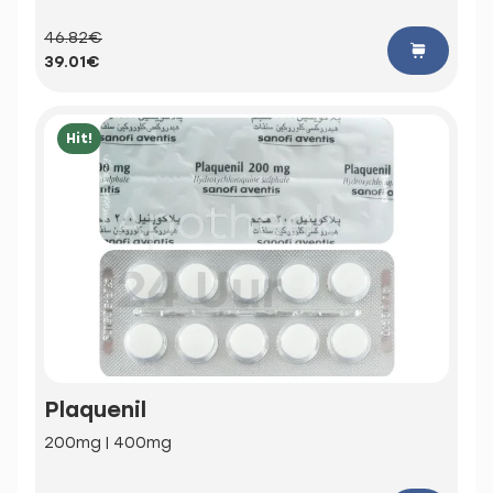
46.82€
39.01€
Hit!
Plaquenil
200mg | 400mg