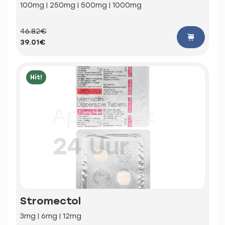
100mg | 250mg | 500mg | 1000mg
46.82€
39.01€
Hit!
Stromectol
3mg | 6mg | 12mg