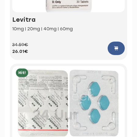
Levitra
10mg | 20mg | 40mg | 60mg
34.59€
26.01€
Hit!