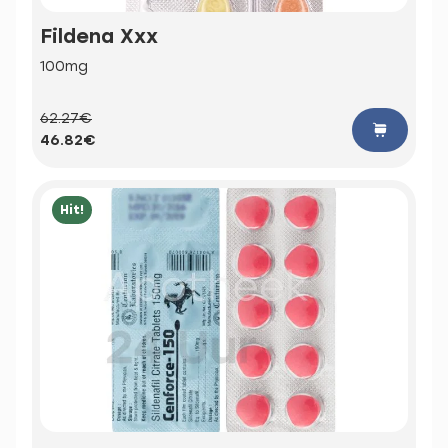
Fildena Xxx
100mg
62.27€
46.82€
Hit!