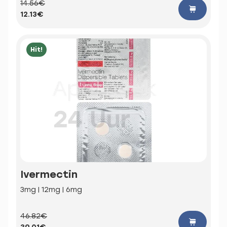
14.56€
12.13€
Hit!
Ivermectin
3mg | 12mg | 6mg
46.82€