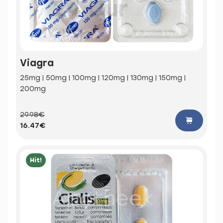
Viagra
25mg | 50mg | 100mg | 120mg | 130mg | 150mg |
200mg
29.98€
16.47€
Hit!