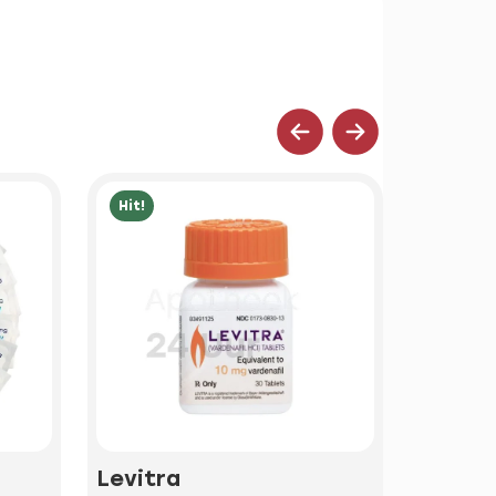
Hit!
Hit!
Levitra
Kamag