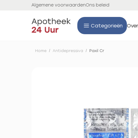
Algemene voorwaarden
Ons beleid
Categorieën
Over
Home
/
Antidepressiva
/
Paxil Cr