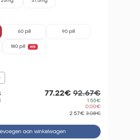
25mg
37,5mg
60 pill
90 pill
180 pill
Hit
+
s
77.22€
92.67€
d
1.55€
0.00€
2.57€
3.08€
evoegen aan winkelwagen