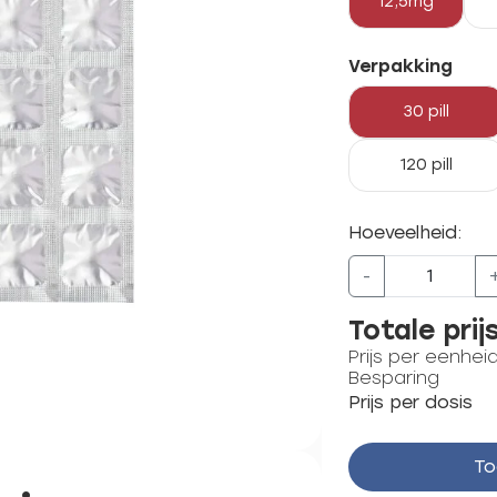
12,5mg
Verpakking
30 pill
120 pill
Hoeveelheid:
-
Totale prij
Prijs per eenhei
Besparing
Prijs per dosis
To