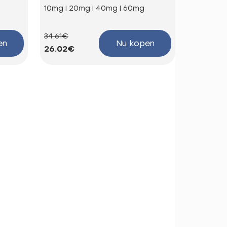
10mg | 20mg | 40mg | 60mg
100mg
34.61€
58.85€
en
Nu kopen
26.02€
44.25€