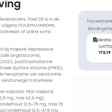
ving
everanciers; Paxil CR is in de
Traceerbare
x) volgens FDA/EMA/ANMDMR,
Betalingsm
potheken of online soms
Gratis
Luchtp
kt bij majeure depressieve
172,19
ciale angststoornis,
 (OCD), posttraumatische
ruele dysfore stoornis (PMDD).
 de heropname van serotonine
 serotonerge transmissie.
per indicatie: MDD meestal
2,5 mg, max 62,5 mg);
 (onderhoud 12,5–75 mg, max 75
dag (onderhoud 12,5–37,5 mg,