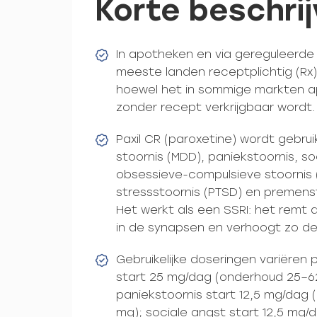
Korte beschrij
In apotheken en via gereguleerde l
meeste landen receptplichtig (R
hoewel het in sommige markten a
zonder recept verkrijgbaar wordt.
Paxil CR (paroxetine) wordt gebrui
stoornis (MDD), paniekstoornis, so
obsessieve-compulsieve stoornis
stressstoornis (PTSD) en premenst
Het werkt als een SSRI: het remt
in de synapsen en verhoogt zo de
Gebruikelijke doseringen variëren 
start 25 mg/dag (onderhoud 25–6
paniekstoornis start 12,5 mg/dag
mg); sociale angst start 12,5 mg/