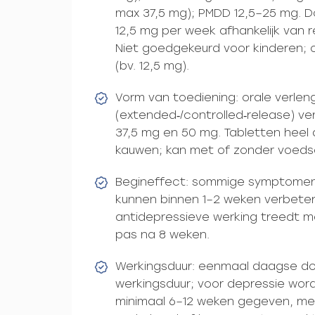
max 37,5 mg); PMDD 12,5–25 mg. D
12,5 mg per week afhankelijk van
Niet goedgekeurd voor kinderen; 
(bv. 12,5 mg).
Vorm van toediening: orale verlen
(extended‑/controlled‑release) ver
37,5 mg en 50 mg. Tabletten heel d
kauwen; kan met of zonder voeds
Begineffect: sommige symptomen 
kunnen binnen 1–2 weken verbeter
antidepressieve werking treedt 
pas na 8 weken.
Werkingsduur: eenmaal daagse do
werkingsduur; voor depressie wor
minimaal 6–12 weken gegeven, m