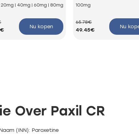
| 20mg | 40mg | 60mg | 80mg
100mg
€
65.78€
Nu kopen
Nu kop
3€
49.45€
ie Over Paxil CR
 Naam (INN): Paroxetine