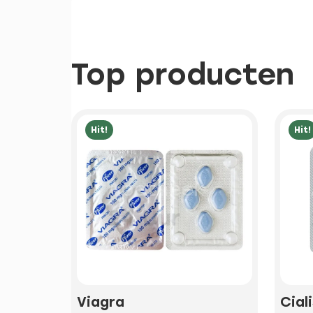
Top producten
Hit!
Hit!
Viagra
Cial