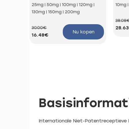
25mg | 50mg | 100mg | 120mg |
10mg 
130mg | 150mg | 200mg
38.08
28.6
30.00€
Nu kopen
16.48€
Basisinformat
Internationale Niet-Patentreceptieve