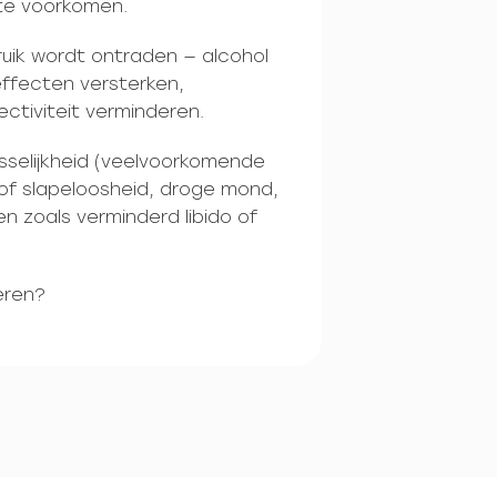
te voorkomen.
uik wordt ontraden — alcohol
ffecten versterken,
ectiviteit verminderen.
sselijkheid (veelvoorkomende
 of slapeloosheid, droge mond,
en zoals verminderd libido of
eren?