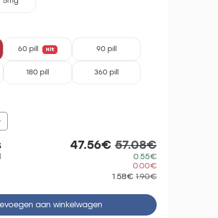
5mg
60 pill
90 pill
Hit
180 pill
360 pill
+
s
47.56€
57.08€
d
0.55€
0.00€
1.58€
1.90€
evoegen aan winkelwagen