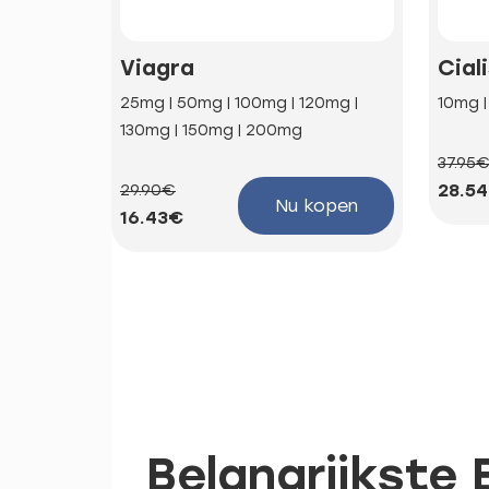
Viagra
Cial
25mg | 50mg | 100mg | 120mg |
10mg 
130mg | 150mg | 200mg
37.95
28.5
29.90€
Nu kopen
16.43€
Belangrijkste