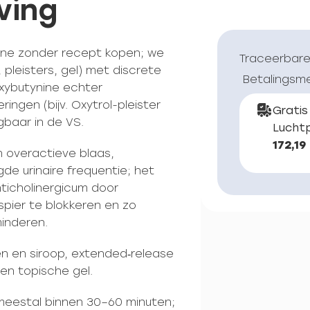
ving
ine zonder recept kopen; we
Traceerbare
pleisters, gel) met discrete
Betalingsm
 oxybutynine echter
ingen (bijv. Oxytrol-pleister
Gratis
jgbaar in de VS.
Luchtp
172,19
n overactieve blaas,
e urinaire frequentie; het
ticholinergicum door
pier te blokkeren en zo
minderen.
en en siroop, extended‑release
 en topische gel.
 meestal binnen 30–60 minuten;