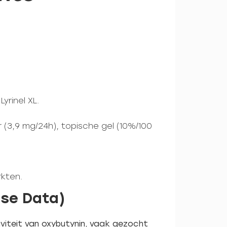
yrinel XL.
r (3,9 mg/24h), topische gel (10%/100
rkten.
dse Data)
viteit van oxybutynin, vaak gezocht