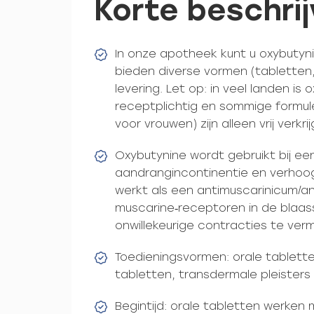
Korte beschrij
In onze apotheek kunt u oxybutyn
bieden diverse vormen (tabletten, 
levering. Let op: in veel landen is
receptplichtig en sommige formuler
voor vrouwen) zijn alleen vrij verkri
Oxybutynine wordt gebruikt bij ee
aandrangincontinentie en verhoogd
werkt als een antimuscarinicum/an
muscarine‑receptoren in de blaass
onwillekeurige contracties te ver
Toedieningsvormen: orale tablett
tabletten, transdermale pleisters
Begintijd: orale tabletten werken