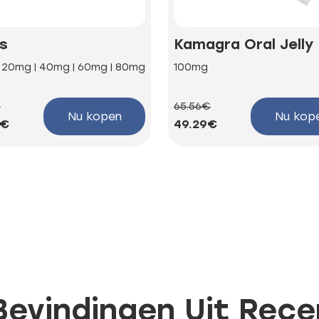
is
Kamagra Oral Jelly
| 20mg | 40mg | 60mg | 80mg
100mg
€
65.56€
Nu kopen
Nu kop
4€
49.29€
 Bevindingen Uit Rec