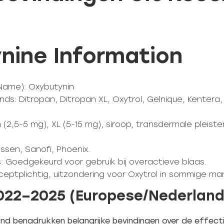
nine Information
 Name): Oxybutynin
ds: Ditropan, Ditropan XL, Oxytrol, Gelnique, Kentera, L
(2,5-5 mg), XL (5-15 mg), siroop, transdermale pleiste
ssen, Sanofi, Phoenix.
s: Goedgekeurd voor gebruik bij overactieve blaas.
eceptplichtig, uitzondering voor Oxytrol in sommige ma
2022–2025 (Europese/Nederlan
nd benadrukken belangrijke bevindingen over de effecti