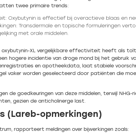
atten twee primaire trends:
it: Oxybutynin is effectief bij overactieve blaas en n
rkingen: Transdermale en topische formuleringen verto
gelijking met orale middelen.
ybutynin-XL vergelijkbare effectiviteit heeft als tolt
 een hogere incidentie van droge mond bij het gebruik v
nregistraties en apotheekdata, laat stabiele voorschri
gel vaker worden geselecteerd door patiënten die moeil
 de goedkeuringen van deze middelen, terwijl NHG-rich
ten, gezien de anticholinerge last.
es (Lareb-opmerkingen)
trum, rapporteert meldingen over bijwerkingen zoals: