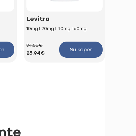
Levitra
Kamag
10mg | 20mg | 40mg | 60mg
100mg
34.50€
58.66€
en
Nu kopen
25.94€
44.10€
ente