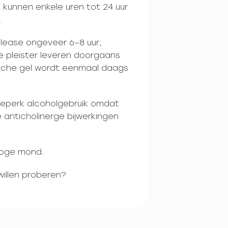
l kunnen enkele uren tot 24 uur
.
elease ongeveer 6–8 uur;
 pleister leveren doorgaans
ische gel wordt eenmaal daags
beperk alcoholgebruik omdat
e anticholinerge bijwerkingen
roge mond.
willen proberen?