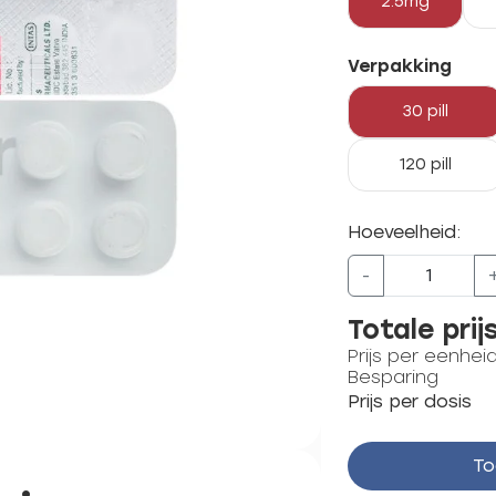
2.5mg
Verpakking
30 pill
120 pill
Hoeveelheid:
-
Totale prij
Prijs per eenhei
Besparing
Prijs per dosis
To