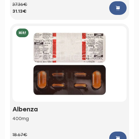
37.36€
31.13€
Hit!
Albenza
400mg
18.67€