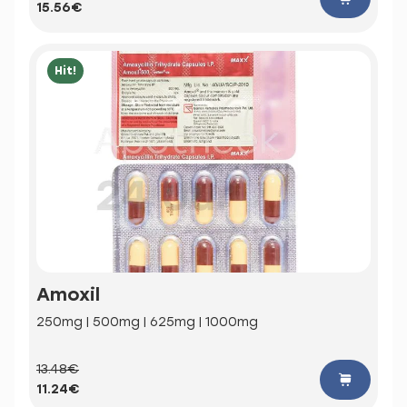
15.56€
Hit!
Amoxil
250mg | 500mg | 625mg | 1000mg
13.48€
11.24€