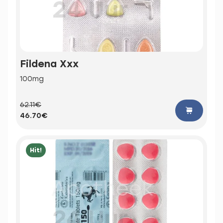
Fildena Xxx
100mg
62.11€
46.70€
Hit!