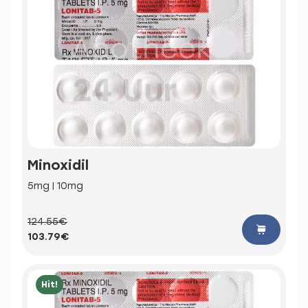
Minoxidil
5mg | 10mg
124.55€
103.79€
Hit!