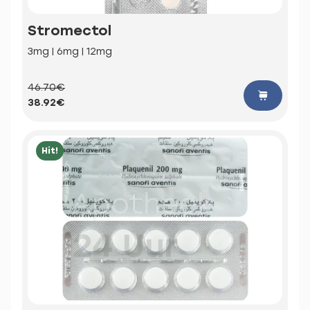
Stromectol
3mg | 6mg | 12mg
46.70€
38.92€
Hit!