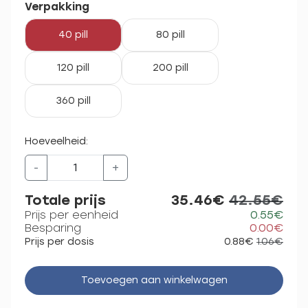
Verpakking
40 pill
80 pill
120 pill
200 pill
360 pill
Hoeveelheid:
-
+
Totale prijs
35.46€
42.55€
Prijs per eenheid
0.55€
Besparing
0.00€
Prijs per dosis
0.88€
1.06€
Toevoegen aan winkelwagen