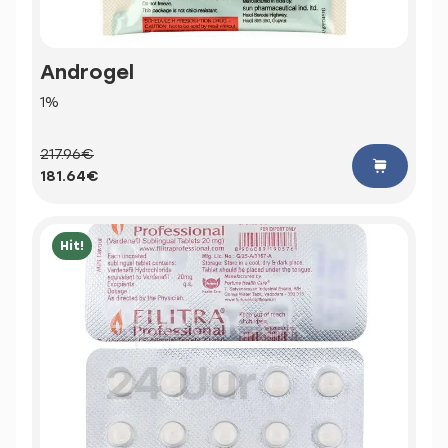
Androgel
1%
217.96€
181.64€
Hit!