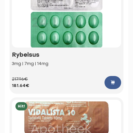
Rybelsus
3mg | 7mg | 14mg
217.96€
181.64€
Hit!