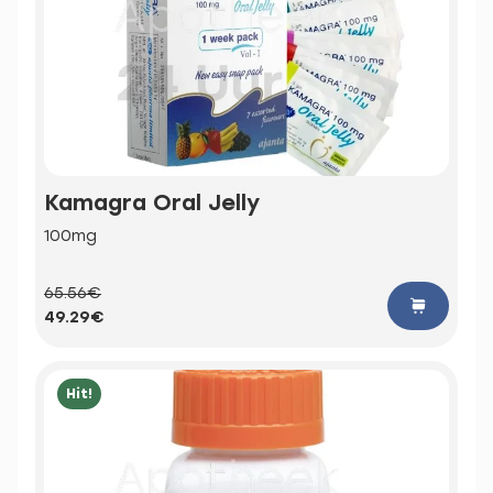
Kamagra Oral Jelly
100mg
65.56€
49.29€
Hit!