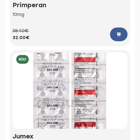
Primperan
10mg
38.40€
32.00€
Hit!
Jumex