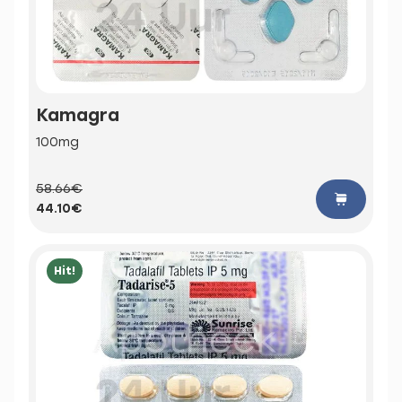
Kamagra
100mg
58.66€
44.10€
Hit!