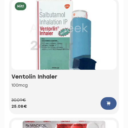
Hit!
Ventolin Inhaler
100mcg
30.09€
25.08€