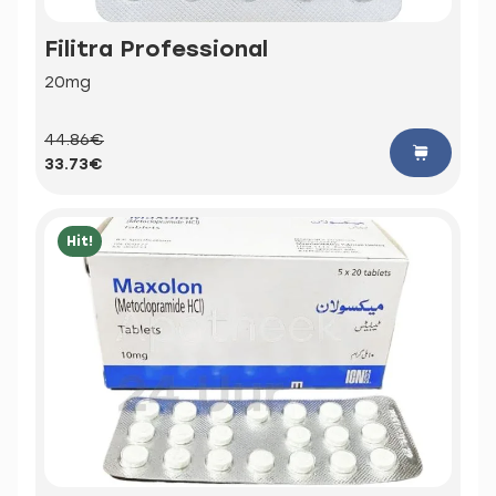
Filitra Professional
20mg
44.86€
33.73€
Hit!