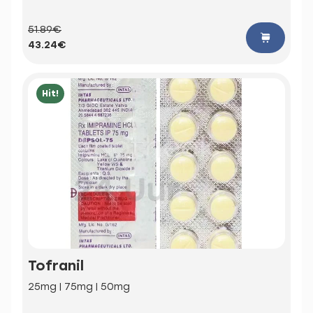
51.89€
43.24€
Hit!
Tofranil
25mg | 75mg | 50mg