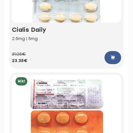
Cialis Daily
2.5mg | 5mg
31.05€
23.35€
Hit!