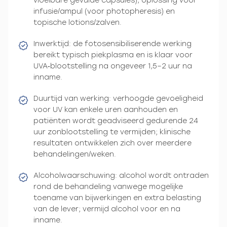
vloeibare gevulde capsules), oplossing voor
infusie/ampul (voor photopheresis) en
topische lotions/zalven.
Inwerktijd: de fotosensibiliserende werking
bereikt typisch piekplasma en is klaar voor
UVA‑blootstelling na ongeveer 1,5–2 uur na
inname.
Duurtijd van werking: verhoogde gevoeligheid
voor UV kan enkele uren aanhouden en
patiënten wordt geadviseerd gedurende 24
uur zonblootstelling te vermijden; klinische
resultaten ontwikkelen zich over meerdere
behandelingen/weken.
Alcoholwaarschuwing: alcohol wordt ontraden
rond de behandeling vanwege mogelijke
toename van bijwerkingen en extra belasting
van de lever; vermijd alcohol voor en na
inname.