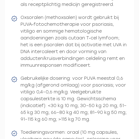
als receptplichtig medicijn geregistreerd.
Oxsoralen (methoxsalen) wordt gebruikt bij
PUVA‑fotochemotherapie voor psoriasis,
vitiligo en sommige hematologische
aandoeningen zoals cutaan T‑cel lymfoom;
het is een psoralen dat bij activatie met UVA in
DNA intercaleert en door vorming van
adducten/kruisverbindingen celdeling remt en
immuunresponsen modificeert.
Gebruikelijke dosering: voor PUVA meestal 0,6
mg/kg (afgerond omlaag) voor psoriasis; voor
vitiligo 0,4–0,6 mg/kg. Veelgebruikte
capsulesterkte is 10 mg. Gewichtsschema
(indicatief): <30 kg 10 mg; 30–50 kg 20 mg; 51–
65 kg 30 mg; 66–80 kg 40 mg; 81–90 kg 50 mg;
91–115 kg 60 mg; >115 kg 70 mg.
Toedieningsvormen: oraal (10 mg capsules,