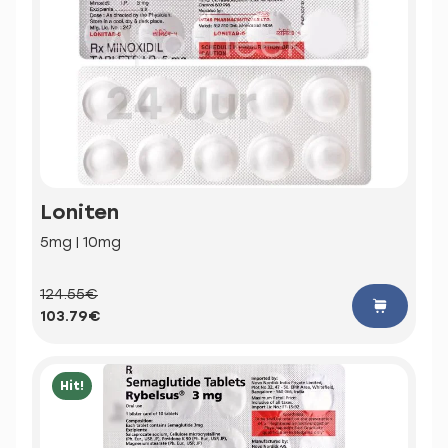
Loniten
5mg | 10mg
124.55€
103.79€
Hit!