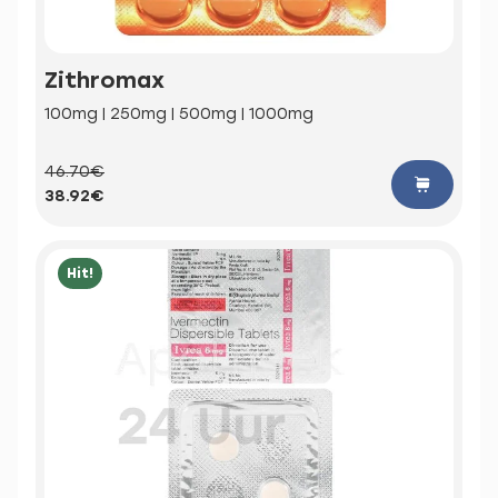
Zithromax
100mg | 250mg | 500mg | 1000mg
46.70€
38.92€
Hit!