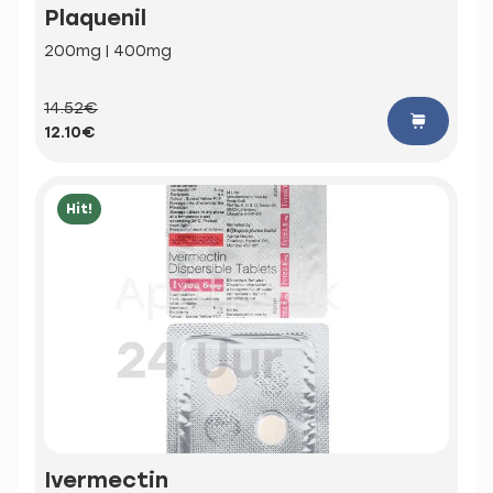
Plaquenil
200mg | 400mg
14.52€
12.10€
Hit!
Ivermectin