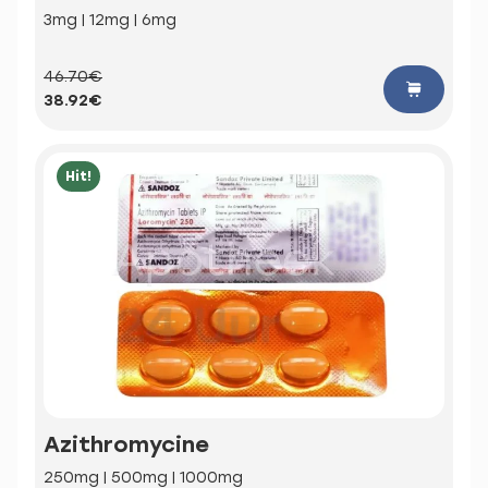
3mg | 12mg | 6mg
46.70€
38.92€
Hit!
Azithromycine
250mg | 500mg | 1000mg