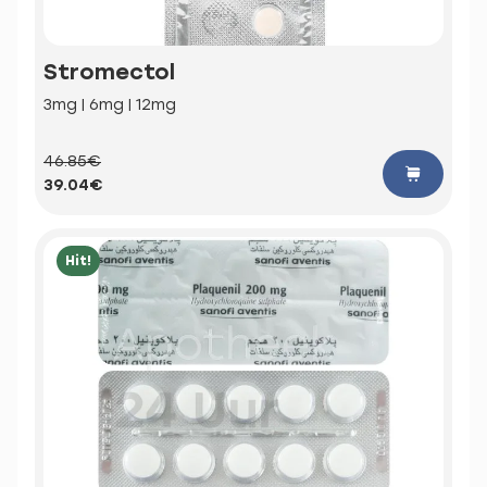
Stromectol
3mg | 6mg | 12mg
46.85€
39.04€
Hit!