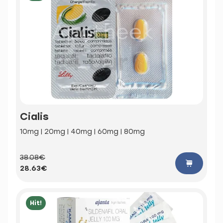
Cialis
10mg | 20mg | 40mg | 60mg | 80mg
38.08€
28.63€
Hit!