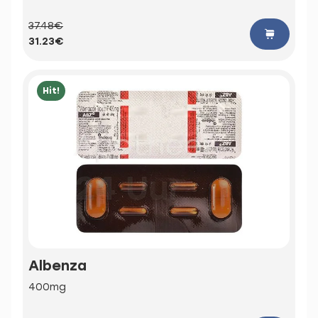
37.48€
31.23€
Hit!
Albenza
400mg