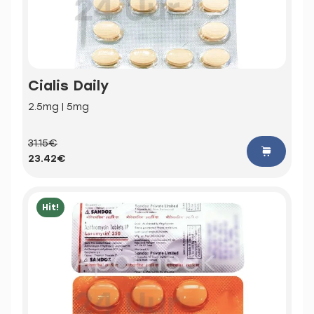
Cialis Daily
2.5mg | 5mg
31.15€
23.42€
Hit!