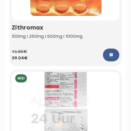
Zithromax
100mg | 250mg | 500mg | 1000mg
46.85€
39.04€
Hit!