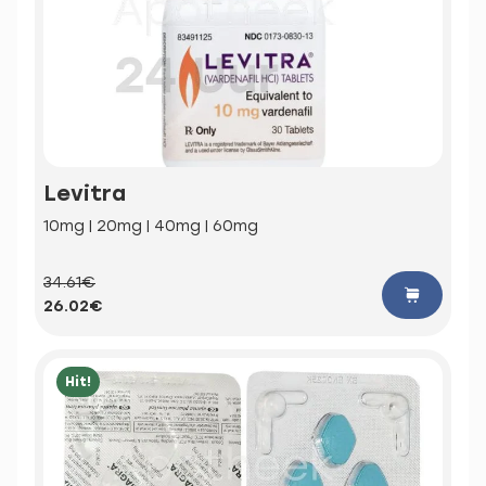
Levitra
10mg | 20mg | 40mg | 60mg
34.61€
26.02€
Hit!