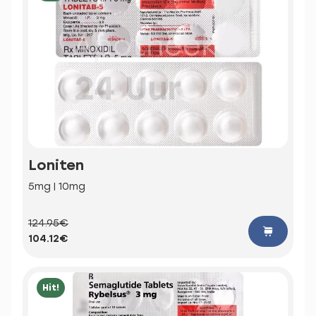
Loniten
5mg | 10mg
124.95€
104.12€
Hit!