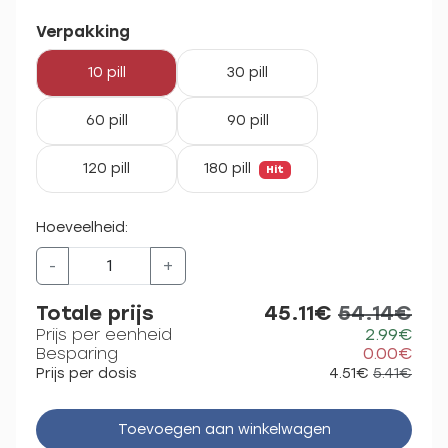
Verpakking
10 pill
30 pill
60 pill
90 pill
120 pill
180 pill
Hit
Hoeveelheid:
-
+
Totale prijs
45.11€
54.14€
Prijs per eenheid
2.99€
Besparing
0.00€
Prijs per dosis
4.51€
5.41€
Toevoegen aan winkelwagen