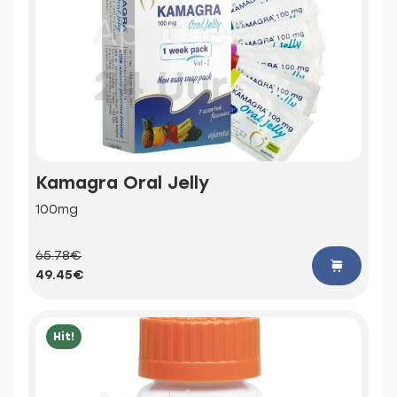
Kamagra Oral Jelly
100mg
65.78€
49.45€
Hit!