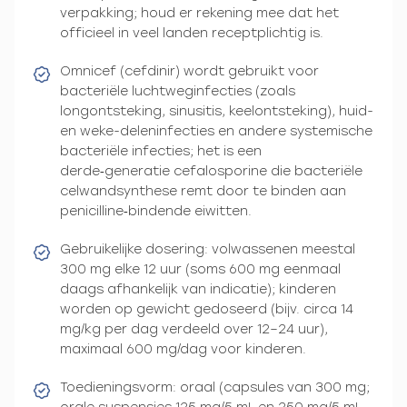
verpakking; houd er rekening mee dat het
officieel in veel landen receptplichtig is.
Omnicef (cefdinir) wordt gebruikt voor
bacteriële luchtweginfecties (zoals
longontsteking, sinusitis, keelontsteking), huid-
en weke-deleninfecties en andere systemische
bacteriële infecties; het is een
derde‑generatie cefalosporine die bacteriële
celwandsynthese remt door te binden aan
penicilline‑bindende eiwitten.
Gebruikelijke dosering: volwassenen meestal
300 mg elke 12 uur (soms 600 mg eenmaal
daags afhankelijk van indicatie); kinderen
worden op gewicht gedoseerd (bijv. circa 14
mg/kg per dag verdeeld over 12–24 uur),
maximaal 600 mg/dag voor kinderen.
Toedieningsvorm: oraal (capsules van 300 mg;