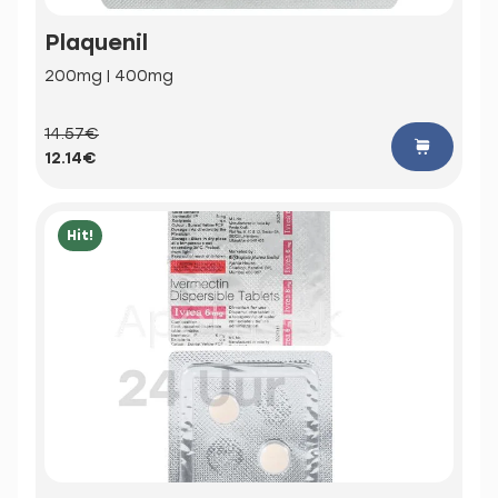
Plaquenil
200mg | 400mg
14.57€
12.14€
Hit!