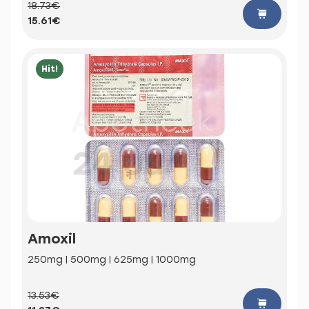
18.73€
15.61€
Hit!
Amoxil
250mg | 500mg | 625mg | 1000mg
13.53€