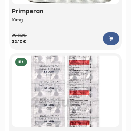
Primperan
10mg
38.52€
32.10€
Hit!