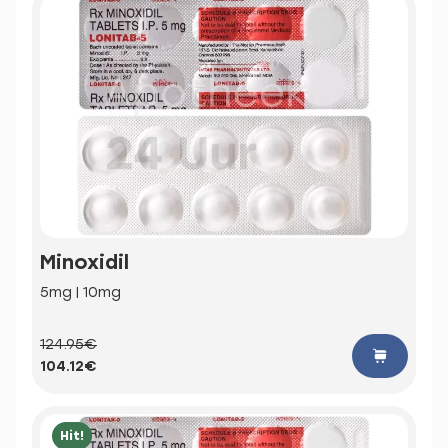
Minoxidil
5mg | 10mg
124.95€
104.12€
Hit!