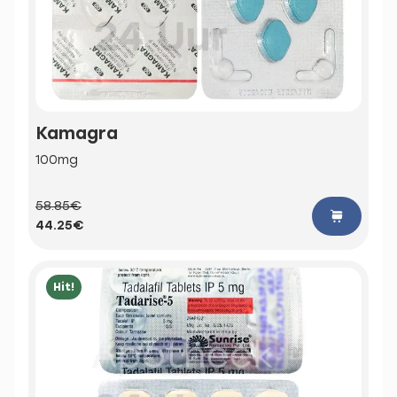
Kamagra
100mg
58.85€
44.25€
Hit!