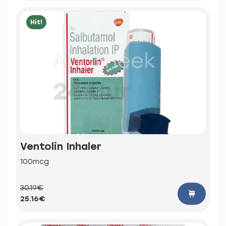
Hit!
Ventolin Inhaler
100mcg
30.19€
25.16€