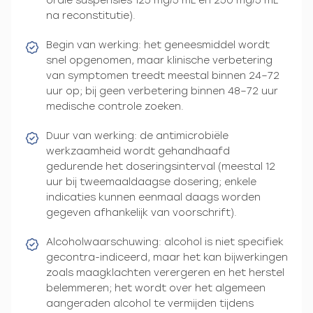
orale suspensies 125 mg/5 mL en 250 mg/5 mL
na reconstitutie).
Begin van werking: het geneesmiddel wordt
snel opgenomen, maar klinische verbetering
van symptomen treedt meestal binnen 24–72
uur op; bij geen verbetering binnen 48–72 uur
medische controle zoeken.
Duur van werking: de antimicrobiële
werkzaamheid wordt gehandhaafd
gedurende het doseringsinterval (meestal 12
uur bij tweemaaldaagse dosering; enkele
indicaties kunnen eenmaal daags worden
gegeven afhankelijk van voorschrift).
Alcoholwaarschuwing: alcohol is niet specifiek
gecontra-indiceerd, maar het kan bijwerkingen
zoals maagklachten verergeren en het herstel
belemmeren; het wordt over het algemeen
aangeraden alcohol te vermijden tijdens