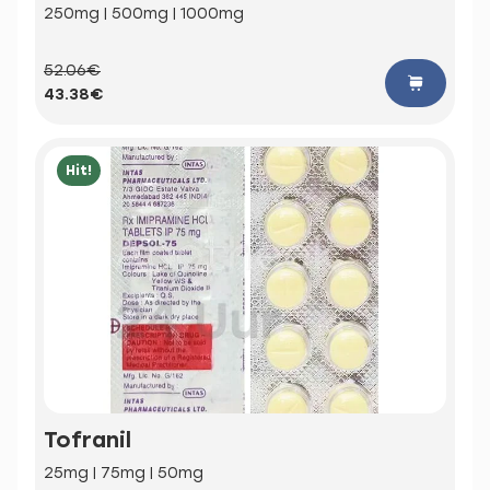
250mg | 500mg | 1000mg
52.06€
43.38€
Hit!
Tofranil
25mg | 75mg | 50mg