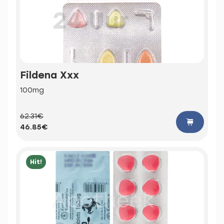
Fildena Xxx
100mg
62.31€
46.85€
Hit!