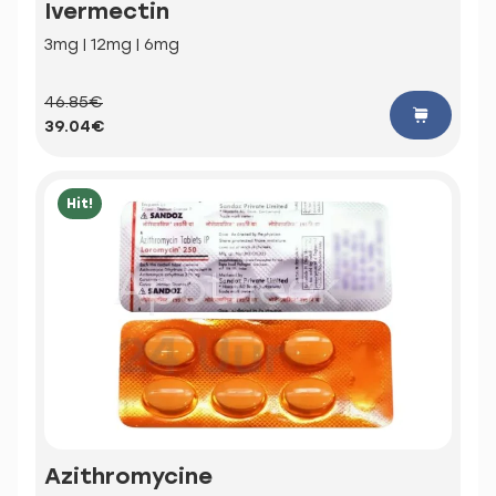
Ivermectin
3mg | 12mg | 6mg
46.85€
39.04€
Hit!
Azithromycine