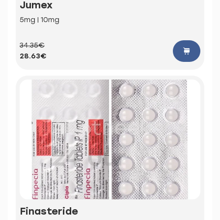
Jumex
5mg | 10mg
34.35€
28.63€
Finasteride