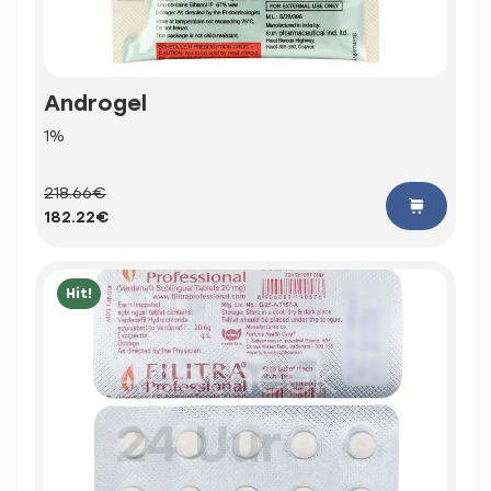
Androgel
1%
218.66€
182.22€
Hit!