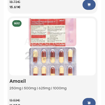
18.73€
15.61€
Hit!
Amoxil
250mg | 500mg | 625mg | 1000mg
13.53€