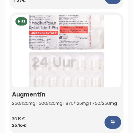
11.27€
Hit!
Augmentin
250/125mg | 500/125mg | 875/125mg | 750/250mg
30.19€
25.16€