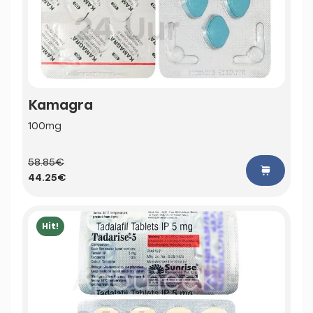
Kamagra
100mg
58.85€
44.25€
Hit!