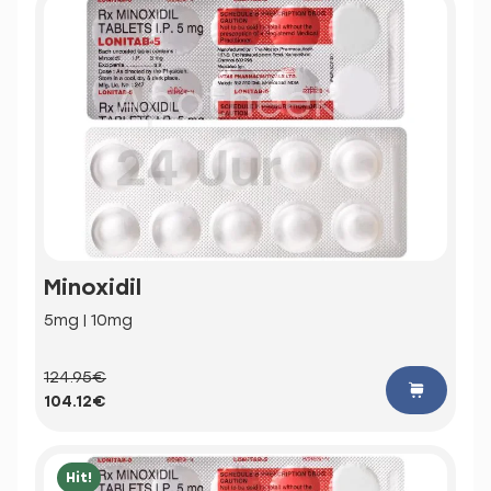
Minoxidil
5mg | 10mg
124.95€
104.12€
Hit!