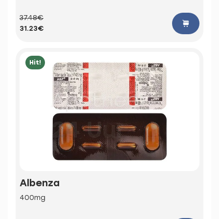
37.48€
31.23€
Hit!
Albenza
400mg