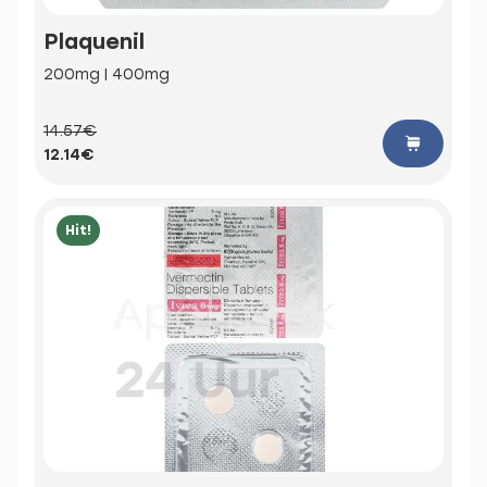
Plaquenil
200mg | 400mg
14.57€
12.14€
Hit!