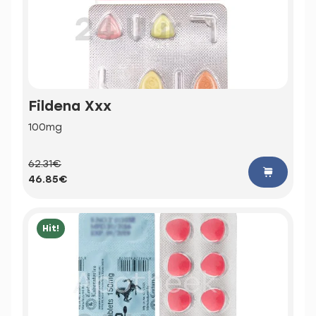
Fildena Xxx
100mg
62.31€
46.85€
Hit!