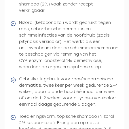
shampoo (2%) vaak zonder recept
verkrijgbaar.
Nizoral (ketoconazol) wordt gebruikt tegen
roos, seborrheïsche dermatitis en
schimmelinfecties van de hoofdhuid (zoals
pityriasis versicolor). Het werkt als een
antimycoticum door de schimmelcelmembraan
te beschadigen via remming van het
CYP‑enzym lanosterol 14α‑demethylase,
waardoor de ergosterolsynthese stopt.
Gebruikelijk gebruik voor roos/seborrheïsche
dermatitis: twee keer per week gedurende 2–4
weken, daarna onderhoud éénmaal per week
of om de 1–2 weken; voor pityriasis versicolor:
eenmaal daags gedurende 5 dagen.
Toedieningsvorm: topische shampoo (Nizoral
2% ketoconazol). Breng aan op natte