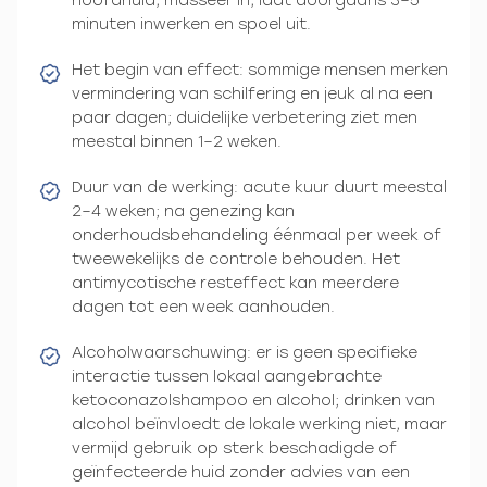
hoofdhuid, masseer in, laat doorgaans 3–5
minuten inwerken en spoel uit.
Het begin van effect: sommige mensen merken
vermindering van schilfering en jeuk al na een
paar dagen; duidelijke verbetering ziet men
meestal binnen 1–2 weken.
Duur van de werking: acute kuur duurt meestal
2–4 weken; na genezing kan
onderhoudsbehandeling éénmaal per week of
tweewekelijks de controle behouden. Het
antimycotische resteffect kan meerdere
dagen tot een week aanhouden.
Alcoholwaarschuwing: er is geen specifieke
interactie tussen lokaal aangebrachte
ketoconazolshampoo en alcohol; drinken van
alcohol beïnvloedt de lokale werking niet, maar
vermijd gebruik op sterk beschadigde of
geïnfecteerde huid zonder advies van een