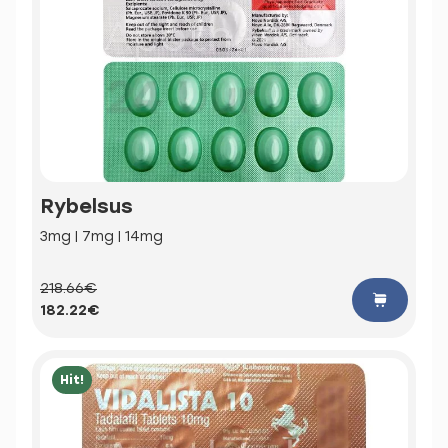
Rybelsus
3mg | 7mg | 14mg
218.66€
182.22€
Hit!