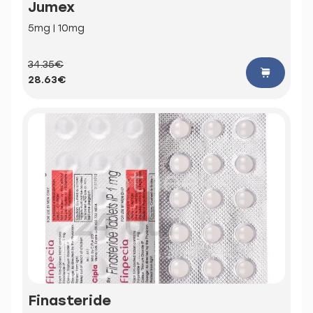
Jumex
5mg | 10mg
34.35€
28.63€
Finasteride