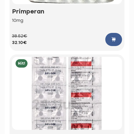
Primperan
10mg
38.52€
32.10€
Hit!