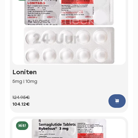
Loniten
5mg | 10mg
124.95€
104.12€
Hit!