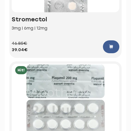
Stromectol
3mg | 6mg | 12mg
46.85€
39.04€
Hit!