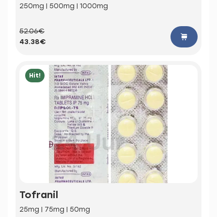
250mg | 500mg | 1000mg
52.06€
43.38€
Hit!
Tofranil
25mg | 75mg | 50mg