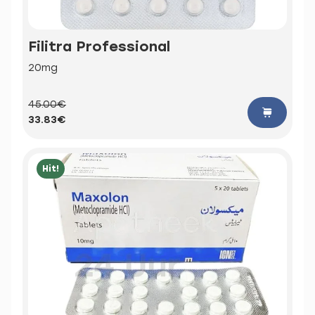
Filitra Professional
20mg
45.00€
33.83€
Hit!