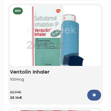
Hit!
Ventolin Inhaler
100mcg
30.19€
25.16€