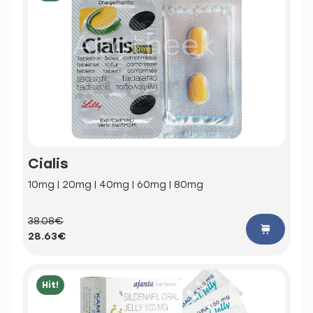
Cialis
10mg | 20mg | 40mg | 60mg | 80mg
38.08€
28.63€
Hit!