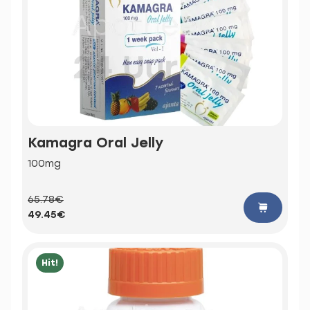
Kamagra Oral Jelly
100mg
65.78€
49.45€
Hit!