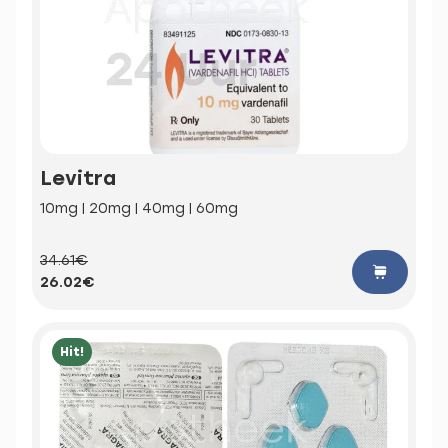
Levitra
10mg | 20mg | 40mg | 60mg
34.61€
26.02€
Hit!