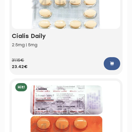
Cialis Daily
2.5mg | 5mg
31.15€
23.42€
Hit!