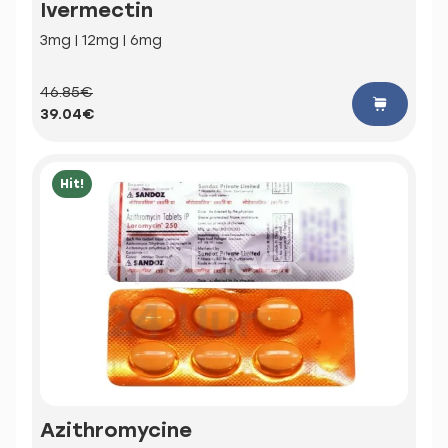
Ivermectin
3mg | 12mg | 6mg
46.85€
39.04€
Hit!
Azithromycine