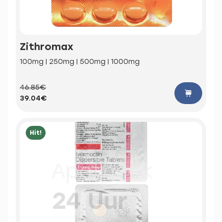
Zithromax
100mg | 250mg | 500mg | 1000mg
46.85€
39.04€
Hit!