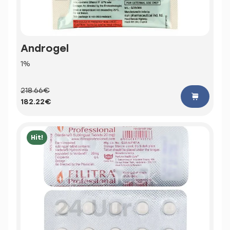
Androgel
1%
218.66€
182.22€
Hit!