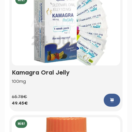
Kamagra Oral Jelly
100mg
65.78€
49.45€
Hit!