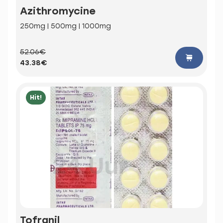
Azithromycine
250mg | 500mg | 1000mg
52.06€
43.38€
Hit!
Tofranil