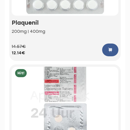
Plaquenil
200mg | 400mg
14.57€
12.14€
Hit!