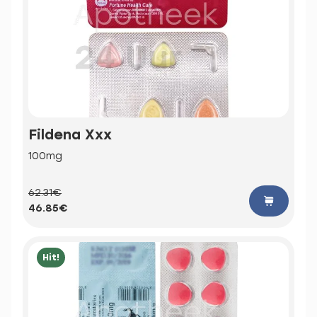
Fildena Xxx
100mg
62.31€
46.85€
Hit!