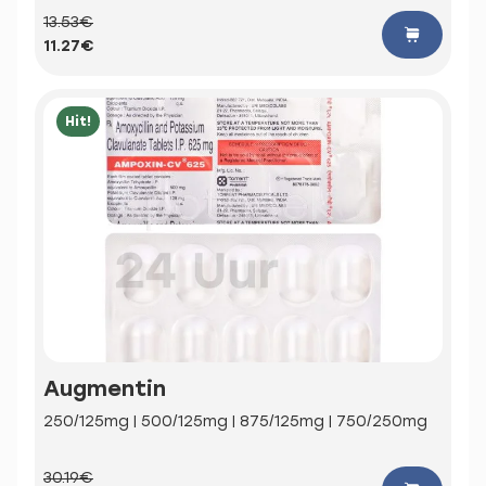
13.53€
11.27€
Hit!
Augmentin
250/125mg | 500/125mg | 875/125mg | 750/250mg
30.19€