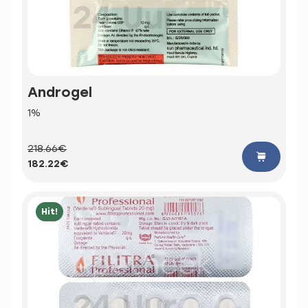
Androgel
1%
218.66€
182.22€
Hit!