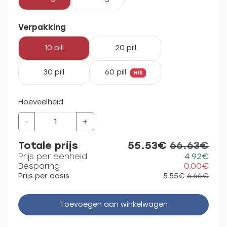
Verpakking
10 pill
20 pill
30 pill
60 pill
Hit
Hoeveelheid:
-
+
Totale prijs
55.53€
66.63€
Prijs per eenheid
4.92€
Besparing
0.00€
Prijs per dosis
5.55€
6.66€
Toevoegen aan winkelwagen