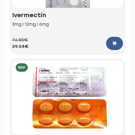
Ivermectin
3mg | 12mg | 6mg
46.85€
39.04€
Hit!