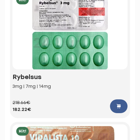
Rybelsus
3mg | 7mg | 14mg
218.66€
182.22€
Hit!