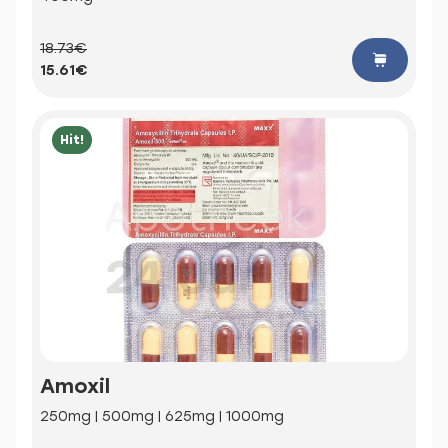
18.73€
15.61€
Hit!
Amoxil
250mg | 500mg | 625mg | 1000mg