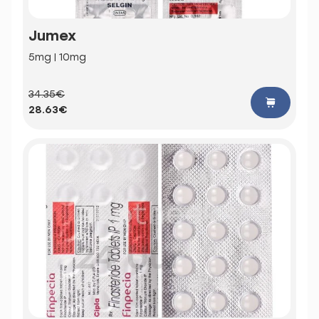
Jumex
5mg | 10mg
34.35€
28.63€