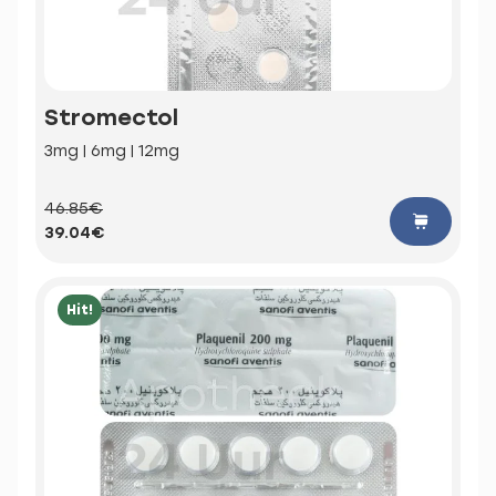
Stromectol
3mg | 6mg | 12mg
46.85€
39.04€
Hit!