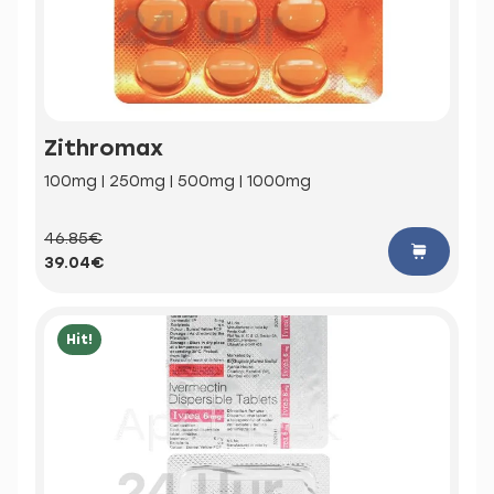
Zithromax
100mg | 250mg | 500mg | 1000mg
46.85€
39.04€
Hit!