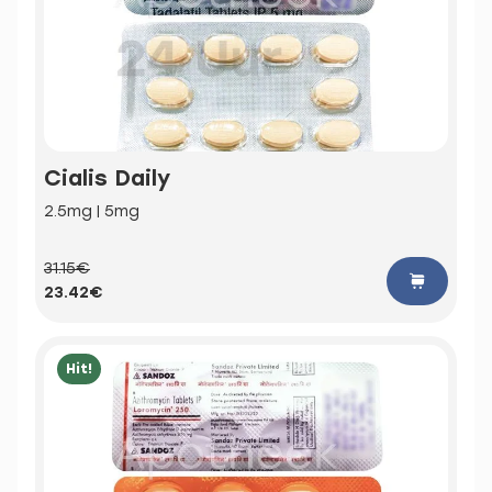
Cialis Daily
2.5mg | 5mg
31.15€
23.42€
Hit!