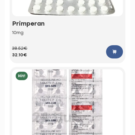
Primperan
10mg
38.52€
32.10€
Hit!