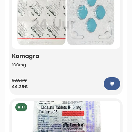
Kamagra
100mg
58.85€
44.25€
Hit!