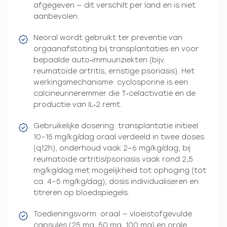
afgegeven — dit verschilt per land en is niet
aanbevolen.
Neoral wordt gebruikt ter preventie van
orgaanafstoting bij transplantaties en voor
bepaalde auto‑immuunziekten (bijv.
reumatoïde artritis, ernstige psoriasis). Het
werkingsmechanisme: cyclosporine is een
calcineurineremmer die T‑celactivatie en de
productie van IL‑2 remt.
Gebruikelijke dosering: transplantatie initieel
10–15 mg/kg/dag oraal verdeeld in twee doses
(q12h), onderhoud vaak 2–6 mg/kg/dag; bij
reumatoïde artritis/psoriasis vaak rond 2,5
mg/kg/dag met mogelijkheid tot ophoging (tot
ca. 4–5 mg/kg/dag); dosis individualiseren en
titreren op bloedspiegels.
Toedieningsvorm: oraal — vloeistofgevulde
capsules (25 mg, 50 mg, 100 mg) en orale