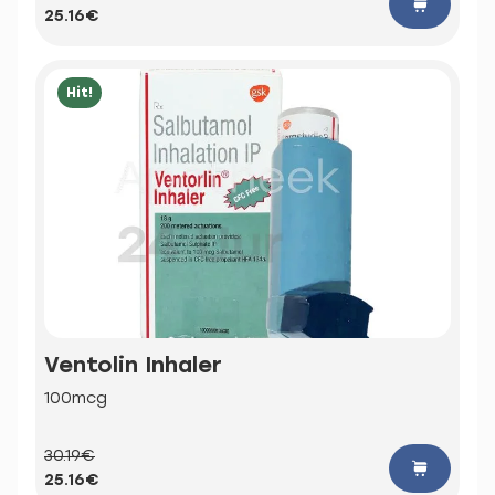
25.16€
Hit!
Ventolin Inhaler
100mcg
30.19€
25.16€