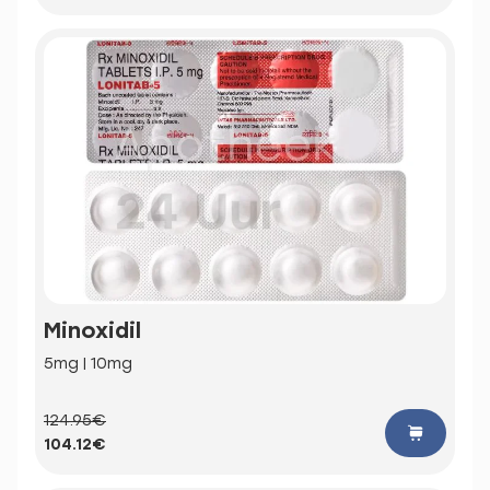
Minoxidil
5mg | 10mg
124.95€
104.12€