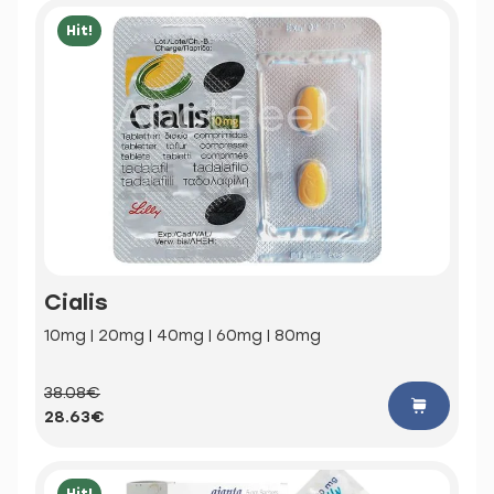
Hit!
Cialis
10mg | 20mg | 40mg | 60mg | 80mg
38.08€
28.63€
Hit!