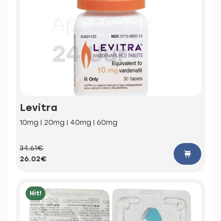
Levitra
10mg | 20mg | 40mg | 60mg
34.61€
26.02€
Hit!