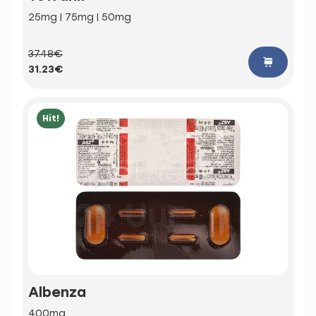
25mg | 75mg | 50mg
37.48€
31.23€
Hit!
Albenza
400mg