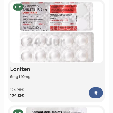
Hit!
Loniten
5mg | 10mg
124.95€
104.12€
Hit!