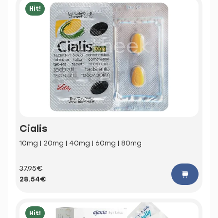
Hit!
Cialis
10mg | 20mg | 40mg | 60mg | 80mg
37.95€
28.54€
Hit!