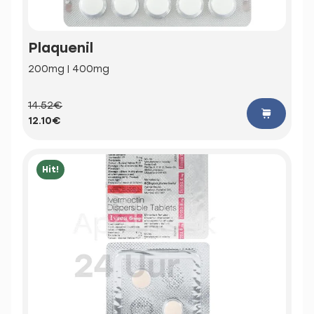
Plaquenil
200mg | 400mg
14.52€
12.10€
Hit!