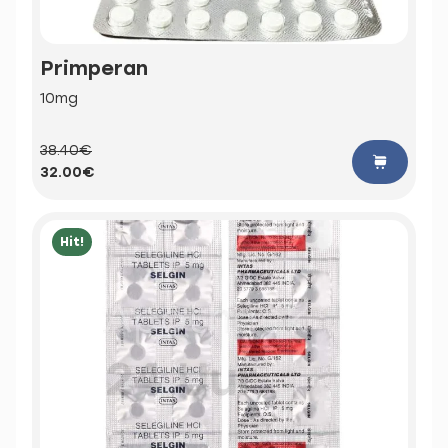
Primperan
10mg
38.40€
32.00€
Hit!