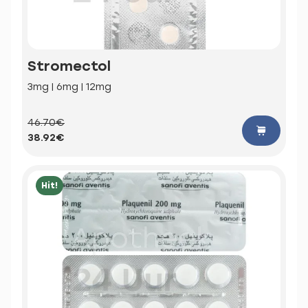
Stromectol
3mg | 6mg | 12mg
46.70€
38.92€
Hit!