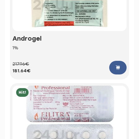
Androgel
1%
217.96€
181.64€
Hit!