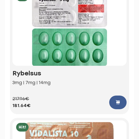
Rybelsus
3mg | 7mg | 14mg
217.96€
181.64€
Hit!