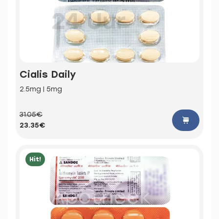
Cialis Daily
2.5mg | 5mg
31.05€
23.35€
Hit!