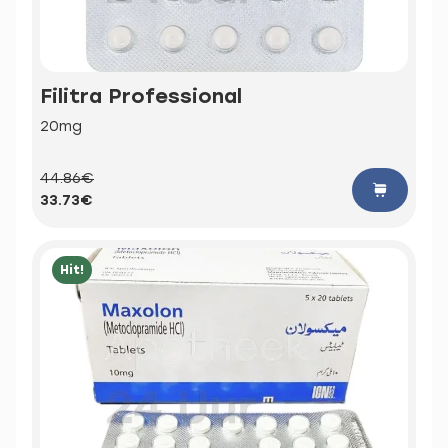
Filitra Professional
20mg
44.86€
33.73€
Hit!