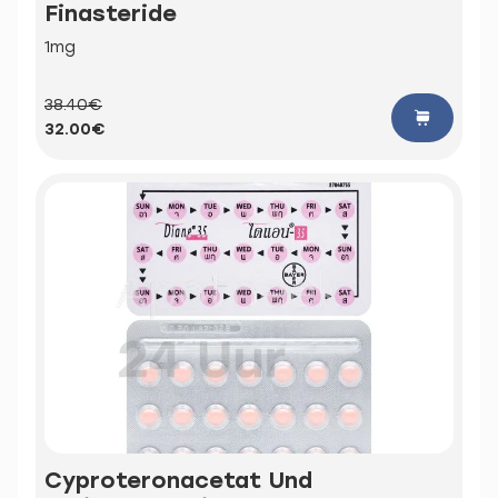
Finasteride
1mg
38.40€
32.00€
Cyproteronacetat Und