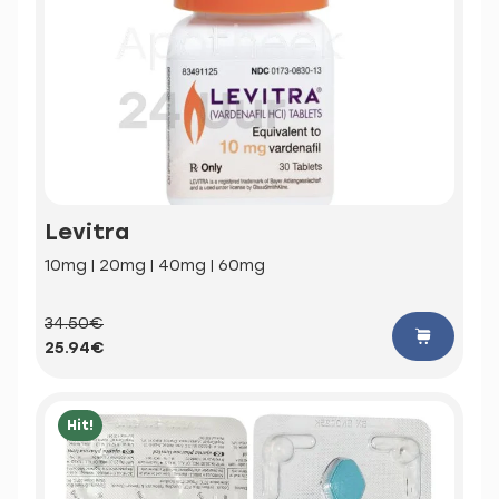
Levitra
10mg | 20mg | 40mg | 60mg
34.50€
25.94€
Hit!