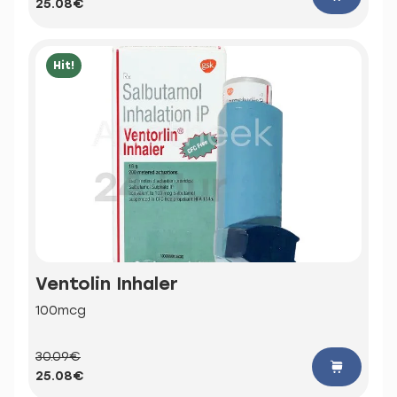
25.08€
Hit!
Ventolin Inhaler
100mcg
30.09€
25.08€