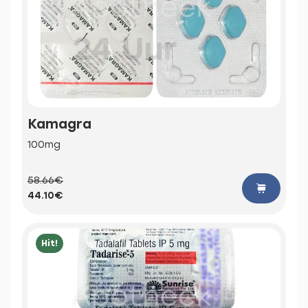
Kamagra
100mg
58.66€
44.10€
Hit!