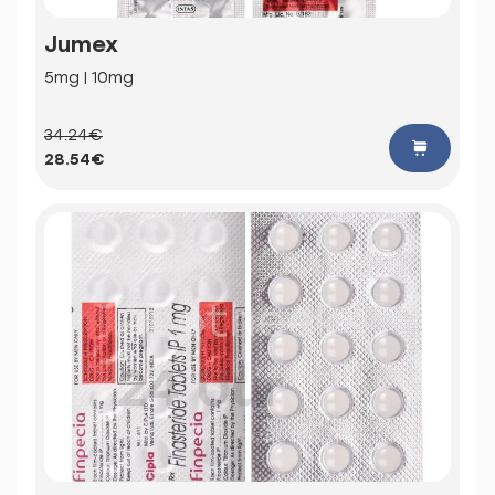
Jumex
5mg | 10mg
34.24€
28.54€