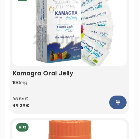
Kamagra Oral Jelly
100mg
65.56€
49.29€
Hit!