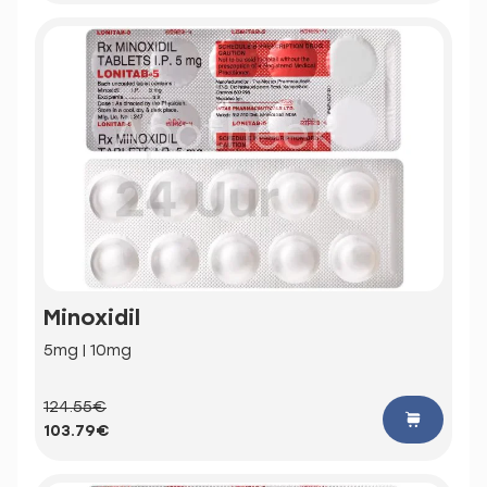
Minoxidil
5mg | 10mg
124.55€
103.79€