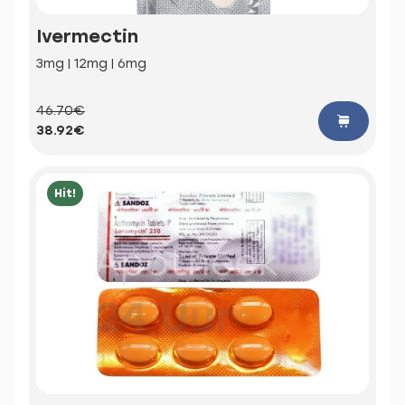
Ivermectin
3mg | 12mg | 6mg
46.70€
38.92€
Hit!