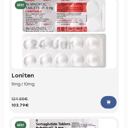
Hit!
Loniten
5mg | 10mg
124.55€
103.79€
Hit!