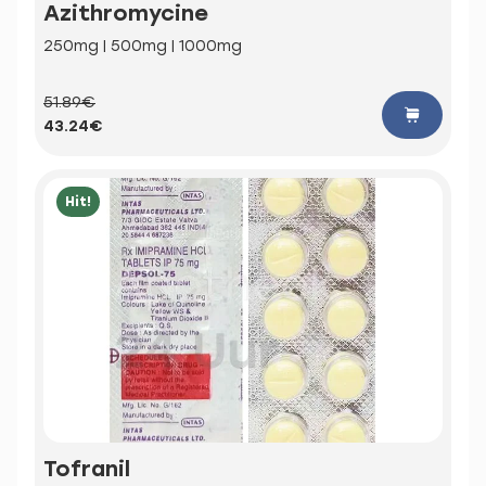
Azithromycine
250mg | 500mg | 1000mg
51.89€
43.24€
Hit!
Tofranil