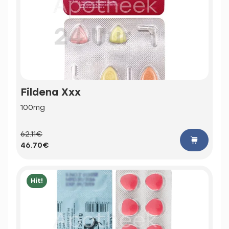
Fildena Xxx
100mg
62.11€
46.70€
Hit!