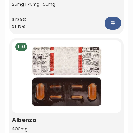
25mg | 75mg | 50mg
37.36€
31.13€
Hit!
Albenza
400mg