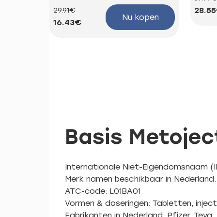
28.5
29.91€
Nu kopen
16.43€
Basis Metojec
Internationale Niet-Eigendomsnaam (
Merk namen beschikbaar in Nederland
ATC-code: L01BA01
Vormen & doseringen: Tabletten, injecti
Fabrikanten in Nederland: Pfizer, Tev