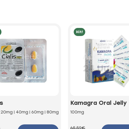
Hit!
is
Kamagra Oral Jelly
| 20mg | 40mg | 60mg | 80mg
100mg
€
65.59€