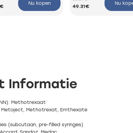
Nu kopen
Nu kop
5€
49.31€
t Informatie
INN): Methotrexaat
: Metoject, Methotrexat, Emthexate
es (subcutaan, pre-filled syringes)
a, Accord, Sandoz, Medac