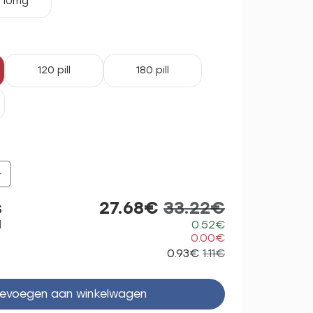
10mg
120 pill
180 pill
+
s
27.68€
33.22€
d
0.52€
0.00€
0.93€
1.11€
evoegen aan winkelwagen