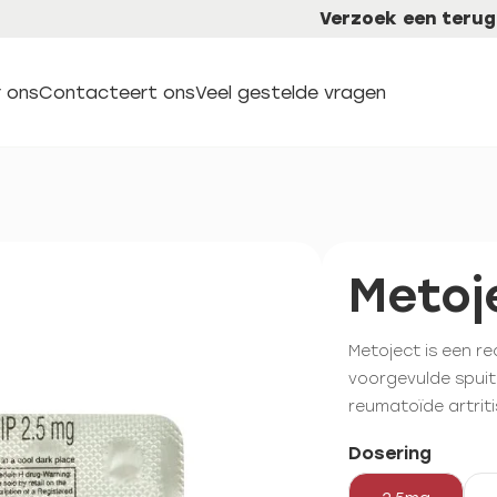
Verzoek een terug
 ons
Contacteert ons
Veel gestelde vragen
Metoj
Metoject is een re
voorgevulde spuit
reumatoïde artrit
Dosering