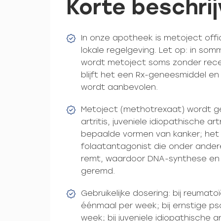
Korte beschrij
In onze apotheek is metoject offic
lokale regelgeving. Let op: in s
wordt metoject soms zonder recep
blijft het een Rx-geneesmiddel en
wordt aanbevolen.
Metoject (methotrexaat) wordt g
artritis, juveniele idiopathische art
bepaalde vormen van kanker; het 
folaatantagonist die onder ander
remt, waardoor DNA-synthese en
geremd.
Gebruikelijke dosering: bij reumato
éénmaal per week; bij ernstige ps
week; bij juveniele idiopathische ar