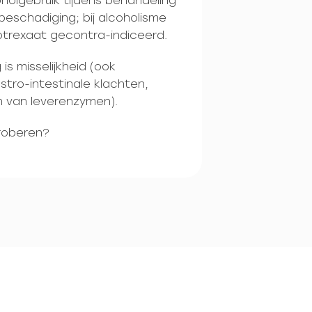
holgebruik tijdens behandeling
eschadiging; bij alcoholisme
otrexaat gecontra-indiceerd.
s misselijkheid (ook
ro-intestinale klachten,
n van leverenzymen).
proberen?