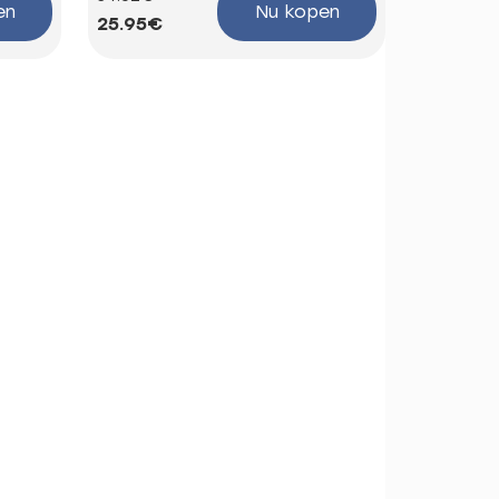
en
Nu kopen
25.95€
44.12€