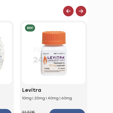
Hit!
Hit!
Levitra
Kamag
10mg | 20mg | 40mg | 60mg
100mg
34.52€
58.68€