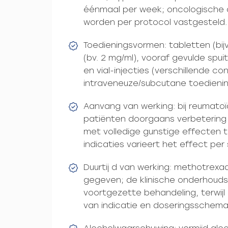
éénmaal per week; oncologische d
worden per protocol vastgesteld.
Toedieningsvormen: tabletten (bijv
(bv. 2 mg/ml), vooraf gevulde spui
en vial-injecties (verschillende c
intraveneuze/subcutane toedienin
Aanvang van werking: bij reumatoïde
patiënten doorgaans verbetering
met volledige gunstige effecten t
indicaties varieert het effect pe
Duurtij d van werking: methotrexa
gegeven; de klinische onderhouds
voortgezette behandeling, terwijl 
van indicatie en doseringsschema