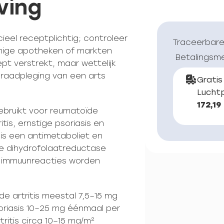
ving
ieel receptplichtig; controleer
Traceerbare
ommige apotheken of markten
Betalingsm
t verstrekt, maar wettelijk
 raadpleging van een arts
Gratis
Luchtp
172,19
ebruikt voor reumatoïde
ritis, ernstige psoriasis en
is een antimetaboliet en
e dihydrofolaatreductase
 immuunreacties worden
ïde artritis meestal 7,5–15 mg
oriasis 10–25 mg éénmaal per
tritis circa 10–15 mg/m²