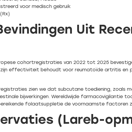
istreerd voor medisch gebruik
 (Rx)
 Bevindingen Uit Rec
ropese cohortregistraties van 2022 tot 2025 bevesti
ijn effectiviteit behoudt voor reumatoïde artritis en p
registraties zien we dat subcutane toediening, zoals m
stinale bijwerkingen. Wereldwijde farmacovigilantie to
toereikende folaatsuppletie de voornaamste factoren zi
servaties (Lareb-op