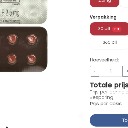
2.5mg
Verpakking
30 pill
Hit
360 pill
Hoeveelheid:
-
Totale prij
Prijs per eenhei
Besparing
Prijs per dosis
To