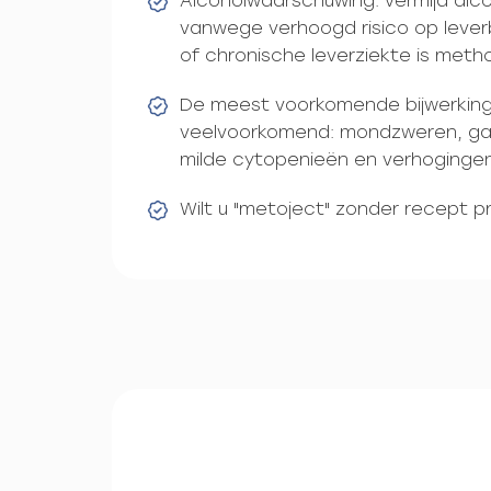
Alcoholwaarschuwing: vermijd alco
vanwege verhoogd risico op leverb
of chronische leverziekte is meth
De meest voorkomende bijwerking i
veelvoorkomend: mondzweren, gast
milde cytopenieën en verhoginge
Wilt u "metoject" zonder recept 