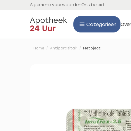
Algemene voorwaarden
Ons beleid
Categorieën
Over
Home
/
Antiparasitair
/
Metoject