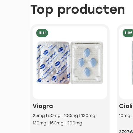
Top producten
Hit!
Hit!
Viagra
Cial
25mg | 50mg | 100mg | 120mg |
10mg 
130mg | 150mg | 200mg
37.97