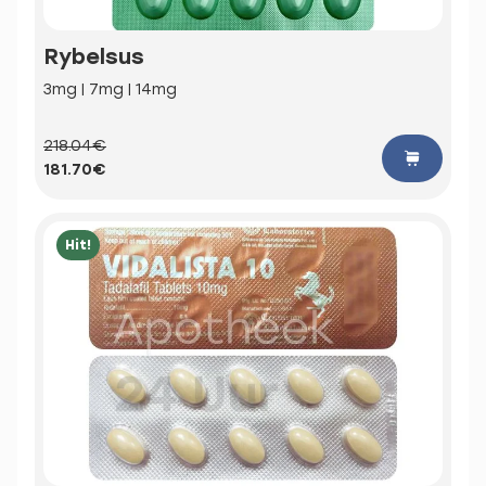
Rybelsus
3mg | 7mg | 14mg
218.04€
181.70€
Hit!