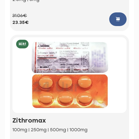
31.06€
23.35€
Hit!
Zithromax
100mg | 250mg | 500mg | 1000mg