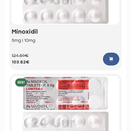
Minoxidil
5mg | 10mg
124.59€
103.82€
Hit!