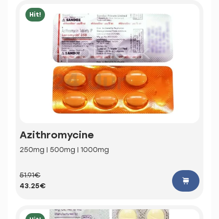
Hit!
Azithromycine
250mg | 500mg | 1000mg
51.91€
43.25€