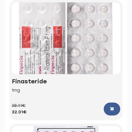
Finasteride
1mg
38.41€
32.01€