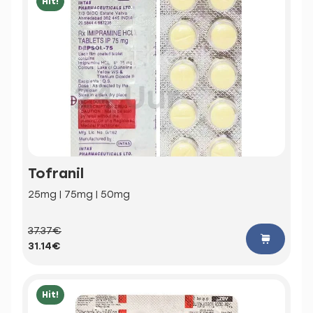
Hit!
Tofranil
25mg | 75mg | 50mg
37.37€
31.14€
Hit!