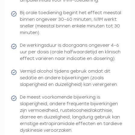
ampullen/vials voor IM/IV-toediening.
Bij orale toediening begint het effect meestal
binnen ongeveer 30–60 minuten; IV/IM werkt
sneller (meestal binnen enkele minuten tot 30
minuten).
De werkingsduur is doorgaans ongeveer 4–6
uur per dosis (orale halfwaardetijd en klinisch
effect variëren naar indicatie en dosering).
Vermijd alcohol tijdens gebruik omdat dit
sedatie en andere bijwerkingen (zoals
slaperigheid en duizeligheid) kan verergeren.
De meest voorkomende bijwerking is
slaperigheid; andere frequente bijwerkingen
zijn vermoeidheid, rusteloosheid/akathisie,
diarree en duizeligheid; langdurig gebruik kan
ernstige extrapiramidale effecten en tardieve
dyskinesie veroorzaken.