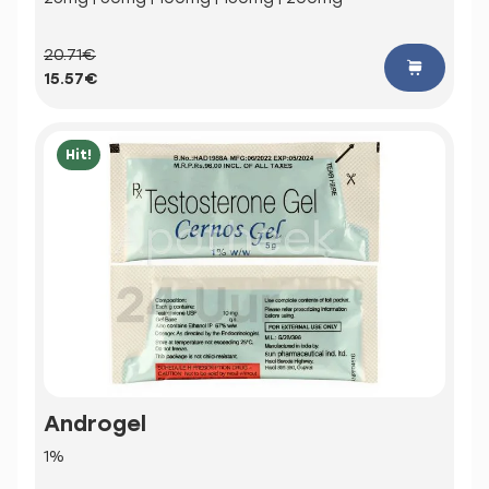
20.71€
15.57€
Hit!
Androgel
1%