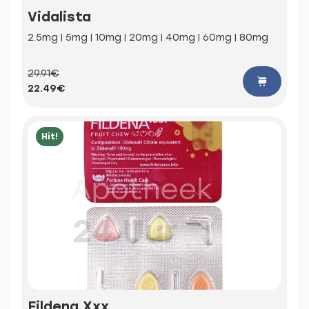
Vidalista
2.5mg | 5mg | 10mg | 20mg | 40mg | 60mg | 80mg
29.91€
22.49€
Hit!
Fildena Xxx