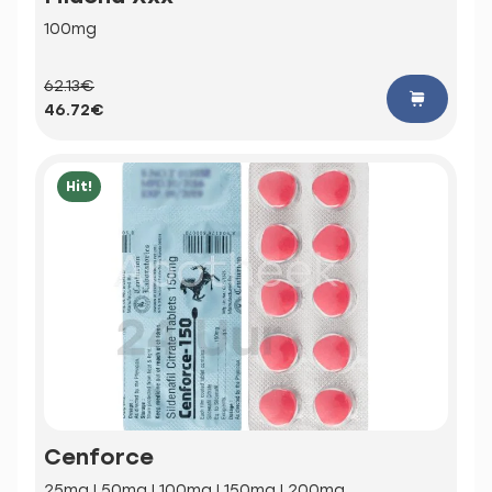
100mg
62.13€
46.72€
Hit!
Cenforce
25mg | 50mg | 100mg | 150mg | 200mg