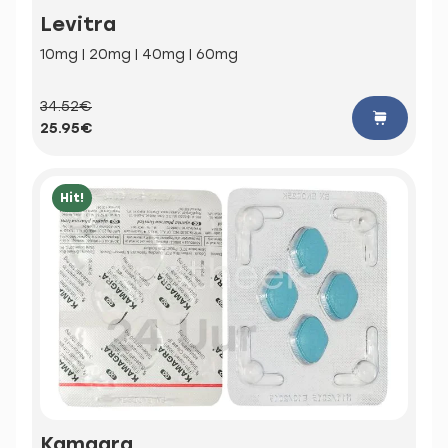
Levitra
10mg | 20mg | 40mg | 60mg
34.52€
25.95€
Hit!
Kamagra