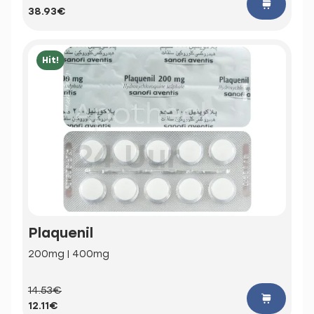
38.93€
Hit!
Plaquenil
200mg | 400mg
14.53€
12.11€