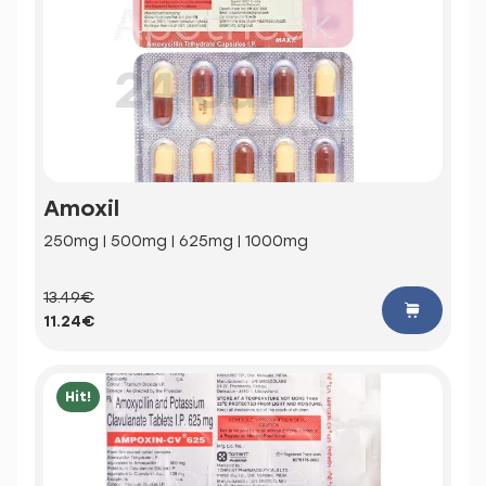
Amoxil
250mg | 500mg | 625mg | 1000mg
13.49€
11.24€
Hit!