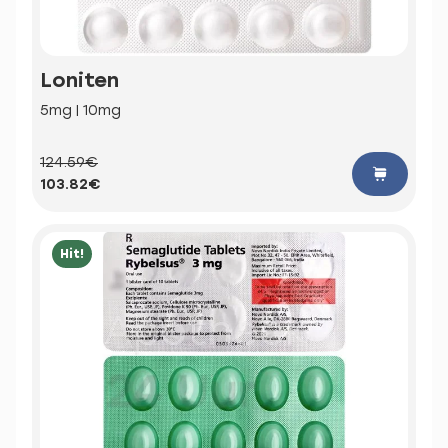
Loniten
5mg | 10mg
124.59€
103.82€
Hit!