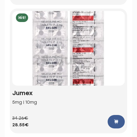
Hit!
Jumex
5mg | 10mg
34.26€
28.55€