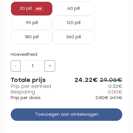
30 pill
60 pill
Hit
90 pill
120 pill
180 pill
360 pill
Hoeveelheid:
-
+
Totale prijs
24.22€
29.06€
Prijs per eenheid
0.32€
Besparing
0.00€
Prijs per dosis
0.80€
0.97€
Toevoegen aan winkelwagen