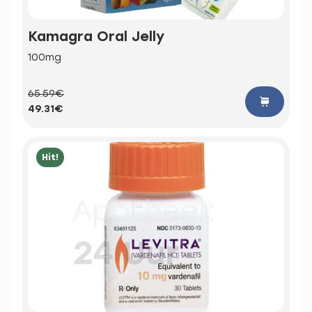
Kamagra Oral Jelly
100mg
65.59€
49.31€
Hit!