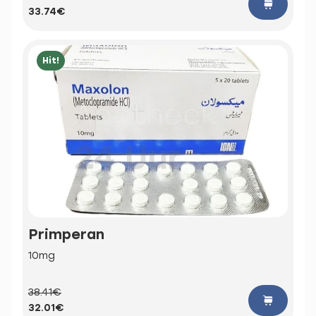
33.74€
Hit!
Primperan
10mg
38.41€
32.01€