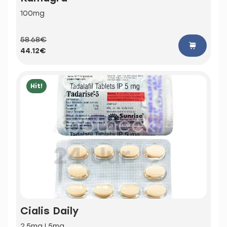
100mg
58.68€
44.12€
Hit!
Cialis Daily
2.5mg | 5mg