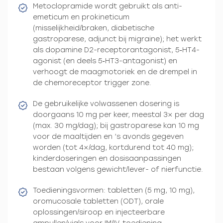
Metoclopramide wordt gebruikt als anti-
emeticum en prokineticum
(misselijkheid/braken, diabetische
gastroparese, adjunct bij migraine); het werkt
als dopamine D2-receptorantagonist, 5‑HT4-
agonist (en deels 5‑HT3-antagonist) en
verhoogt de maagmotoriek en de drempel in
de chemoreceptor trigger zone.
De gebruikelijke volwassenen dosering is
doorgaans 10 mg per keer, meestal 3× per dag
(max. 30 mg/dag); bij gastroparese kan 10 mg
voor de maaltijden en ’s avonds gegeven
worden (tot 4×/dag, kortdurend tot 40 mg);
kinderdoseringen en dosisaanpassingen
bestaan volgens gewicht/lever- of nierfunctie.
Toedieningsvormen: tabletten (5 mg, 10 mg),
oromucosale tabletten (ODT), orale
oplossingen/siroop en injecteerbare