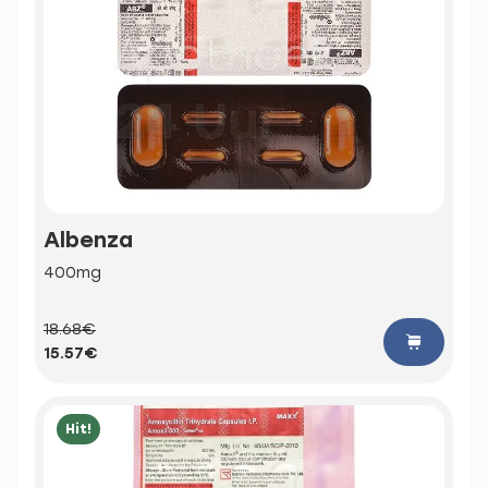
Albenza
400mg
18.68€
15.57€
Hit!