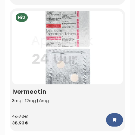
Hit!
Ivermectin
3mg | 12mg | 6mg
46.72€
38.93€