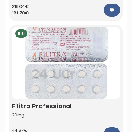
218.04€
181.70€
Hit!
Filitra Professional
20mg
44.87€