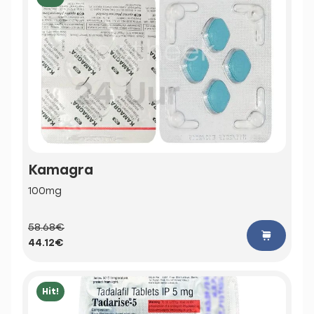
Kamagra
100mg
58.68€
44.12€
Hit!