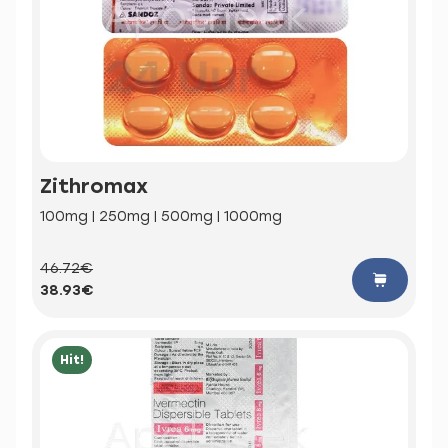
Zithromax
100mg | 250mg | 500mg | 1000mg
46.72€
38.93€
Hit!