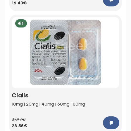
16.43€
Hit!
Cialis
10mg | 20mg | 40mg | 60mg | 80mg
37.97€
28.55€