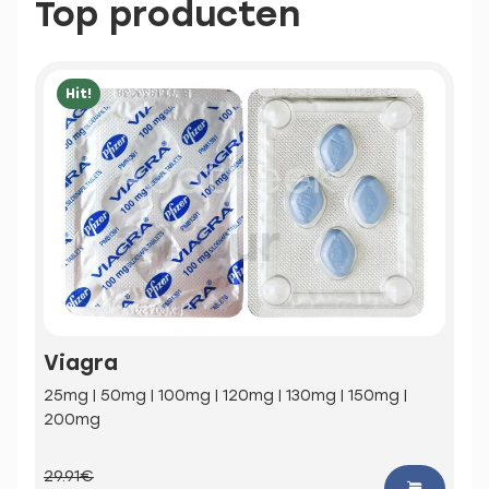
Top producten
Hit!
Viagra
25mg | 50mg | 100mg | 120mg | 130mg | 150mg |
200mg
29.91€