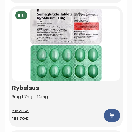
Hit!
Rybelsus
3mg | 7mg | 14mg
218.04€
181.70€