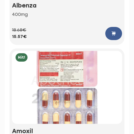
Albenza
400mg
18.68€
15.57€
Hit!
Amoxil