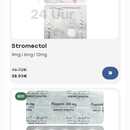
Stromectol
3mg | 6mg | 12mg
46.72€
38.93€
Hit!