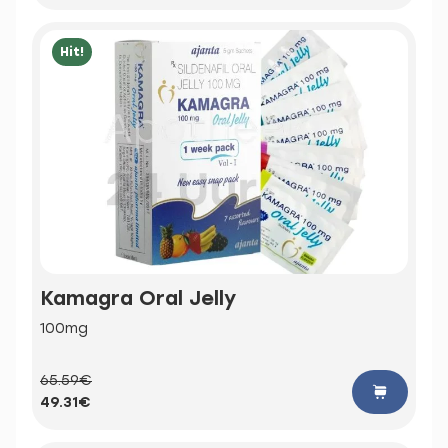
Hit!
Kamagra Oral Jelly
100mg
65.59€
49.31€