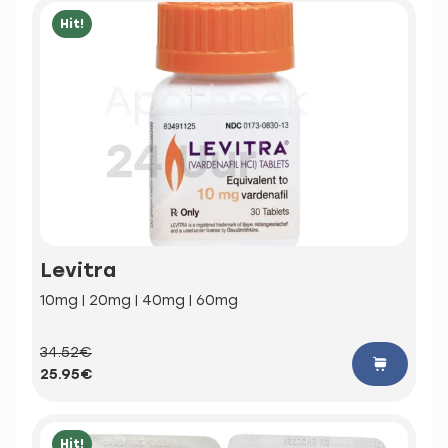
Hit!
Levitra
10mg | 20mg | 40mg | 60mg
34.52€
25.95€
Hit!