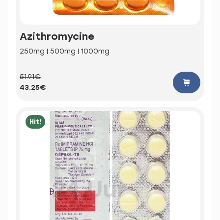
Azithromycine
250mg | 500mg | 1000mg
51.91€
43.25€
Hit!