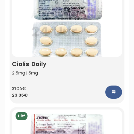
Cialis Daily
2.5mg | 5mg
31.06€
23.35€
Hit!