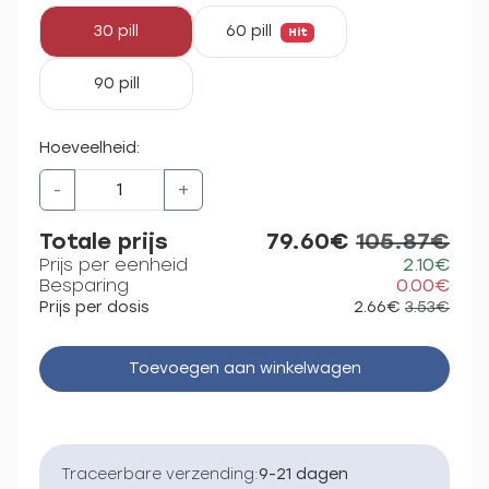
30 pill
60 pill
Hit
90 pill
Hoeveelheid:
-
+
Totale prijs
79.60€
105.87€
Prijs per eenheid
2.10€
Besparing
0.00€
Prijs per dosis
2.66€
3.53€
Toevoegen aan winkelwagen
Traceerbare verzending:
9-21 dagen