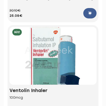
30.10€
25.08€
Hit!
Ventolin Inhaler
100mcg