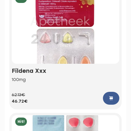
Fildena Xxx
100mg
62.13€
46.72€
Hit!