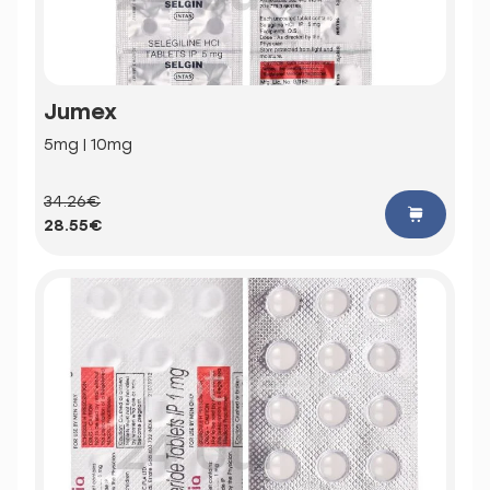
Jumex
5mg | 10mg
34.26€
28.55€