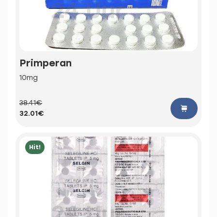
Primperan
10mg
38.41€
32.01€
Hit!