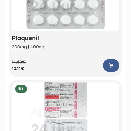
Plaquenil
200mg | 400mg
14.53€
12.11€
Hit!