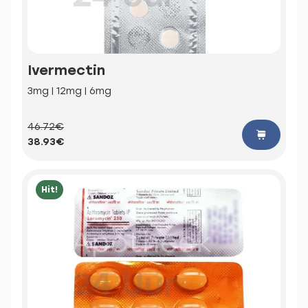
Ivermectin
3mg | 12mg | 6mg
46.72€
38.93€
Hit!