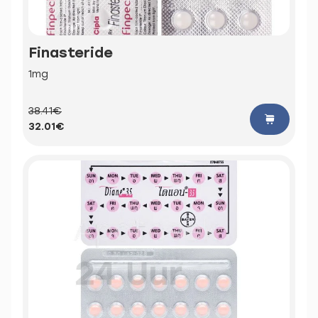
Finasteride
1mg
38.41€
32.01€