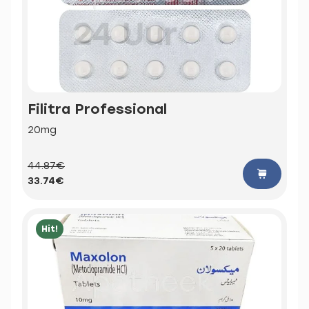
Filitra Professional
20mg
44.87€
33.74€
Hit!