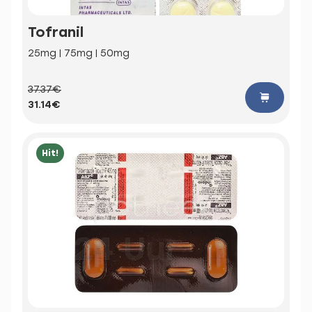
Tofranil
25mg | 75mg | 50mg
37.37€
31.14€
Hit!