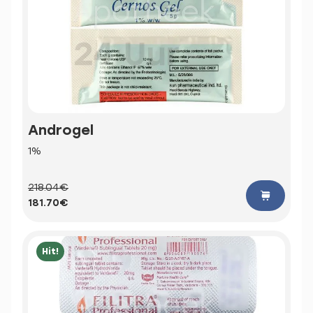
Androgel
1%
218.04€
181.70€
Hit!