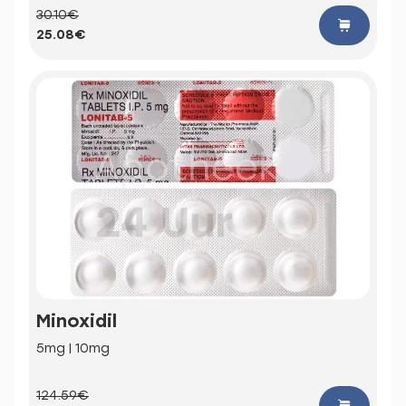
30.10€
25.08€
Minoxidil
5mg | 10mg
124.59€