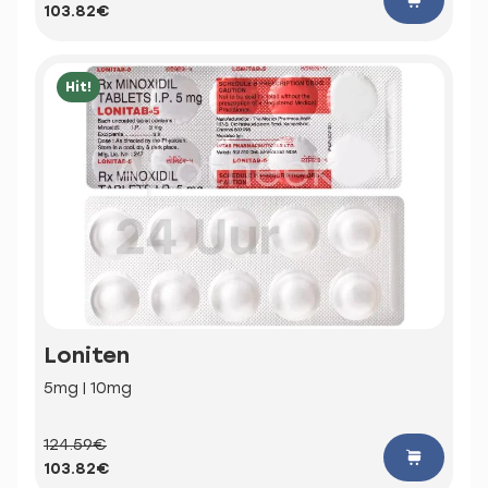
103.82€
Hit!
Loniten
5mg | 10mg
124.59€
103.82€