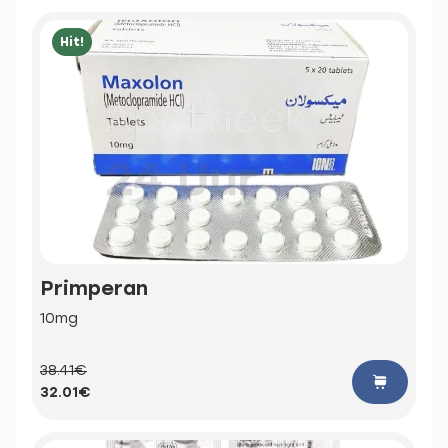
Hit!
Primperan
10mg
38.41€
32.01€