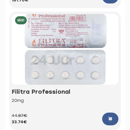
181.70€
Hit!
Filitra Professional
20mg
44.87€
33.74€