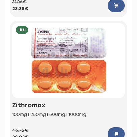
31.06€
23.35€
Hit!
Zithromax
100mg | 250mg | 500mg | 1000mg
46.72€