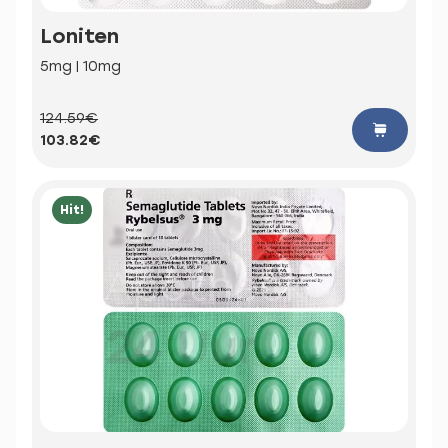
Loniten
5mg | 10mg
124.59€
103.82€
Hit!