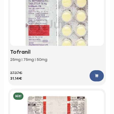
Tofranil
25mg | 75mg | 50mg
37.37€
31.14€
Hit!