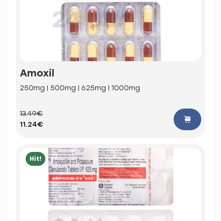
Amoxil
250mg | 500mg | 625mg | 1000mg
13.49€
11.24€
Hit!