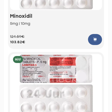
Minoxidil
5mg | 10mg
124.59€
103.82€
Hit!