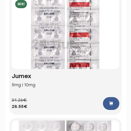
Hit!
Jumex
5mg | 10mg
34.26€
28.55€