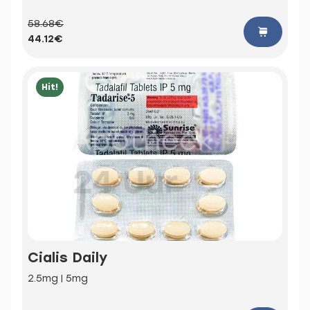
58.68€
44.12€
Hit!
Cialis Daily
2.5mg | 5mg