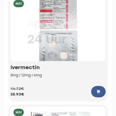
Hit!
Ivermectin
3mg | 12mg | 6mg
46.72€
38.93€
Hit!