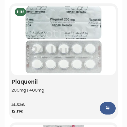
Hit!
Plaquenil
200mg | 400mg
14.53€
12.11€