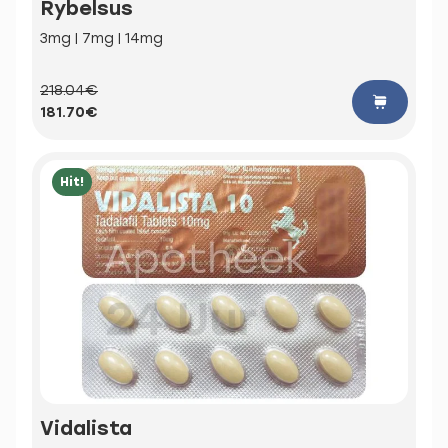
Rybelsus
3mg | 7mg | 14mg
218.04€
181.70€
Hit!
Vidalista