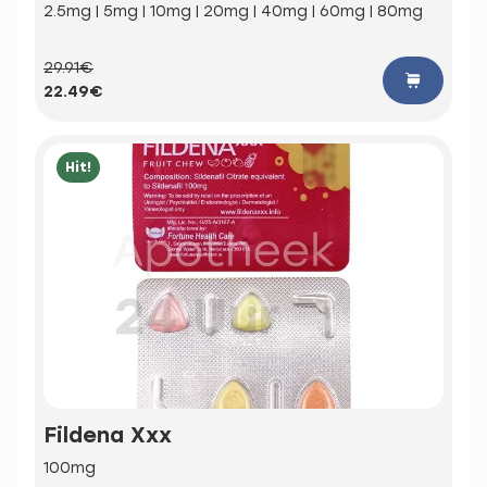
2.5mg | 5mg | 10mg | 20mg | 40mg | 60mg | 80mg
29.91€
22.49€
Hit!
Fildena Xxx
100mg