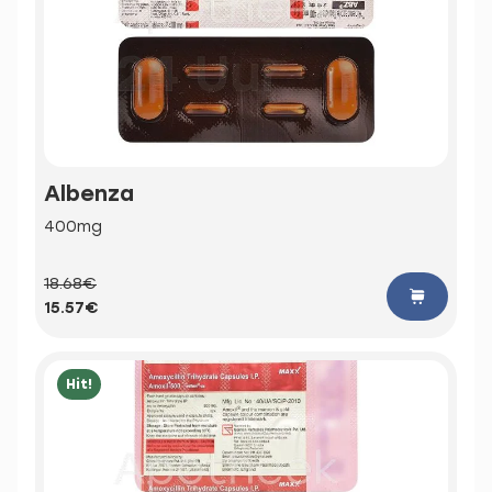
Albenza
400mg
18.68€
15.57€
Hit!