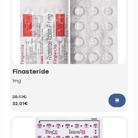
Finasteride
1mg
38.41€
32.01€