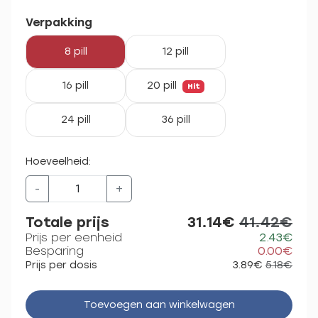
Verpakking
8 pill
12 pill
16 pill
20 pill
Hit
24 pill
36 pill
Hoeveelheid:
-
+
Totale prijs
31.14€
41.42€
Prijs per eenheid
2.43€
Besparing
0.00€
Prijs per dosis
3.89€
5.18€
Toevoegen aan winkelwagen