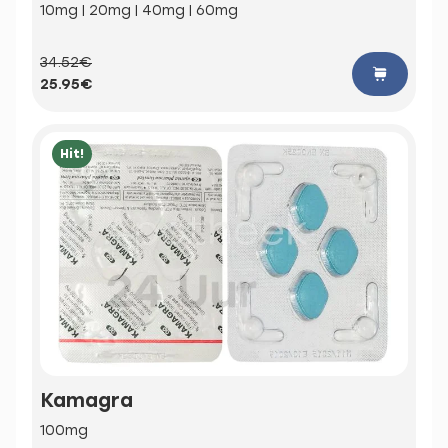
10mg | 20mg | 40mg | 60mg
34.52€
25.95€
Hit!
Kamagra
100mg