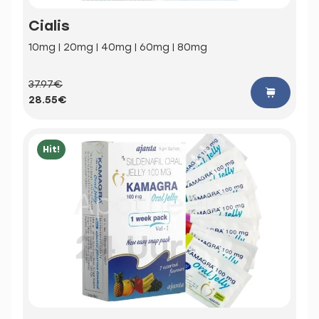
Cialis
10mg | 20mg | 40mg | 60mg | 80mg
37.97€
28.55€
Hit!