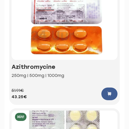
Azithromycine
250mg | 500mg | 1000mg
51.91€
43.25€
Hit!