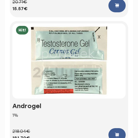
20.71€
15.57€
Hit!
Androgel
1%
218.04€