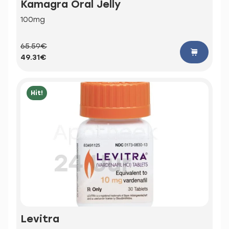
Kamagra Oral Jelly
100mg
65.59€
49.31€
Hit!
Levitra