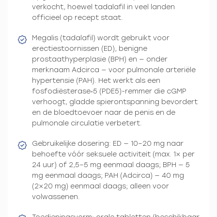
verkocht, hoewel tadalafil in veel landen
officieel op recept staat.
Megalis (tadalafil) wordt gebruikt voor
erectiestoornissen (ED), benigne
prostaathyperplasie (BPH) en — onder
merknaam Adcirca — voor pulmonale arteriële
hypertensie (PAH). Het werkt als een
fosfodiësterase‑5 (PDE5)-remmer die cGMP
verhoogt, gladde spierontspanning bevordert
en de bloedtoevoer naar de penis en de
pulmonale circulatie verbetert.
Gebruikelijke dosering: ED — 10–20 mg naar
behoefte vóór seksuele activiteit (max. 1× per
24 uur) of 2,5–5 mg eenmaal daags; BPH — 5
mg eenmaal daags; PAH (Adcirca) — 40 mg
(2×20 mg) eenmaal daags; alleen voor
volwassenen.