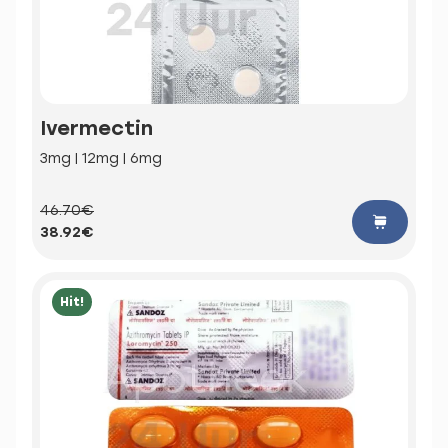
Ivermectin
3mg | 12mg | 6mg
46.70€
38.92€
Hit!