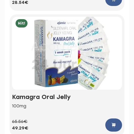
28.54€
Hit!
Kamagra Oral Jelly
100mg
65.56€
49.29€