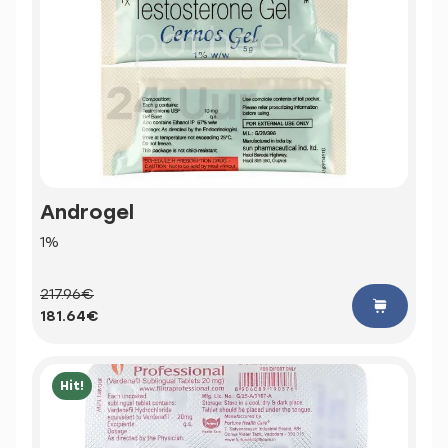
Androgel
1%
217.96€
181.64€
Hit!