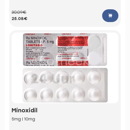
30.09€
25.08€
Minoxidil
5mg | 10mg