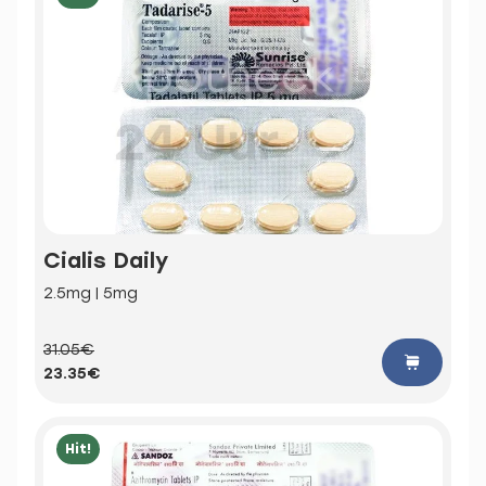
Cialis Daily
2.5mg | 5mg
31.05€
23.35€
Hit!