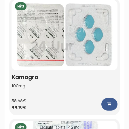
Hit!
Kamagra
100mg
58.66€
44.10€
Hit!