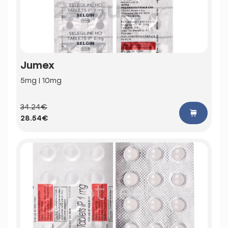
Jumex
5mg | 10mg
34.24€
28.54€