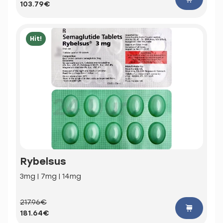
103.79€
Hit!
Rybelsus
3mg | 7mg | 14mg
217.96€
181.64€