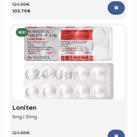
124.55€
103.79€
Hit!
Loniten
5mg | 10mg
124.55€