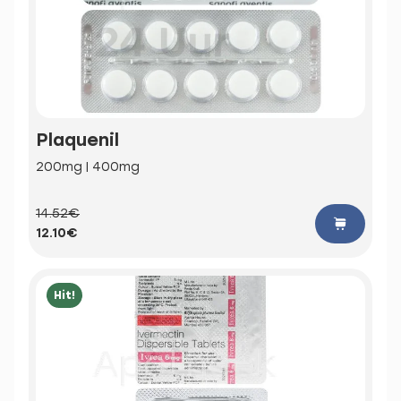
Plaquenil
200mg | 400mg
14.52€
12.10€
Hit!