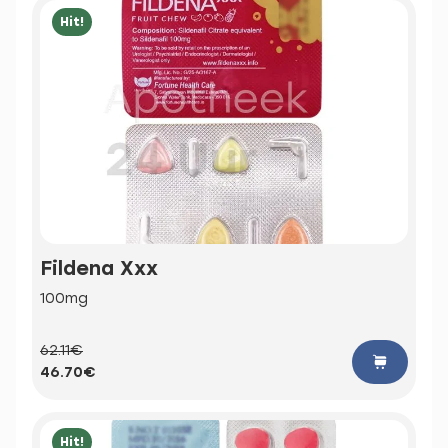
Hit!
Fildena Xxx
100mg
62.11€
46.70€
Hit!