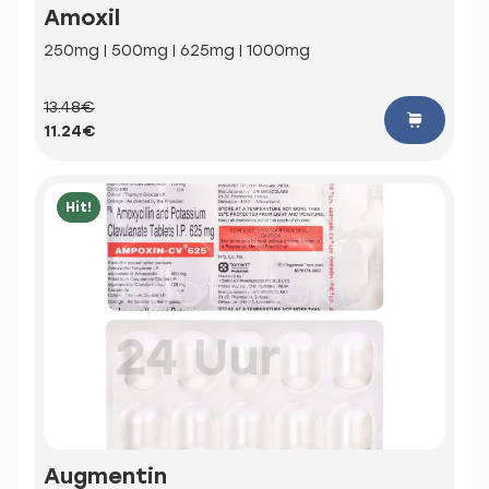
Amoxil
250mg | 500mg | 625mg | 1000mg
13.48€
11.24€
Hit!
Augmentin