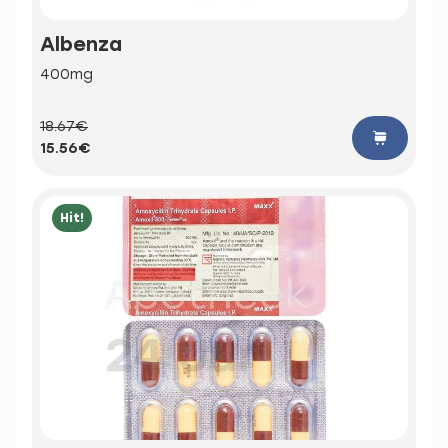
Albenza
400mg
18.67€
15.56€
Hit!