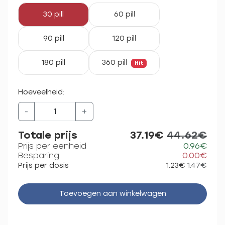
30 pill
60 pill
90 pill
120 pill
180 pill
360 pill
Hit
Hoeveelheid:
-
+
Totale prijs
37.19€
44.62€
Prijs per eenheid
0.96€
Besparing
0.00€
Prijs per dosis
1.23€
1.47€
Toevoegen aan winkelwagen