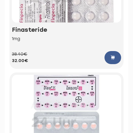
Finasteride
1mg
38.40€
32.00€