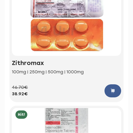
Zithromax
100mg | 250mg | 500mg | 1000mg
46.70€
38.92€
Hit!