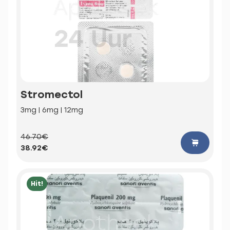
Stromectol
3mg | 6mg | 12mg
46.70€
38.92€
Hit!