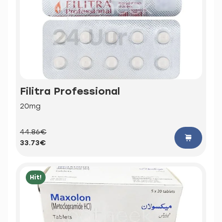
Filitra Professional
20mg
44.86€
33.73€
Hit!