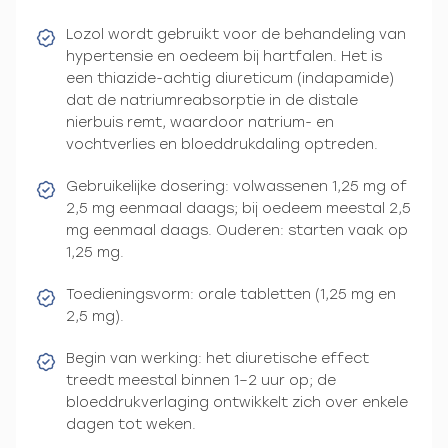
Lozol wordt gebruikt voor de behandeling van
hypertensie en oedeem bij hartfalen. Het is
een thiazide-achtig diureticum (indapamide)
dat de natriumreabsorptie in de distale
nierbuis remt, waardoor natrium- en
vochtverlies en bloeddrukdaling optreden.
Gebruikelijke dosering: volwassenen 1,25 mg of
2,5 mg eenmaal daags; bij oedeem meestal 2,5
mg eenmaal daags. Ouderen: starten vaak op
1,25 mg.
Toedieningsvorm: orale tabletten (1,25 mg en
2,5 mg).
Begin van werking: het diuretische effect
treedt meestal binnen 1–2 uur op; de
bloeddrukverlaging ontwikkelt zich over enkele
dagen tot weken.