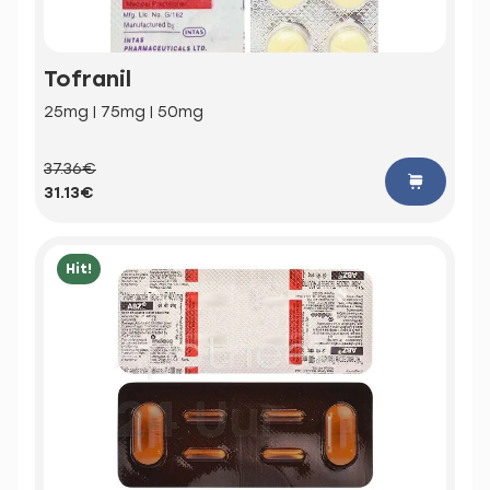
Tofranil
25mg | 75mg | 50mg
37.36€
31.13€
Hit!