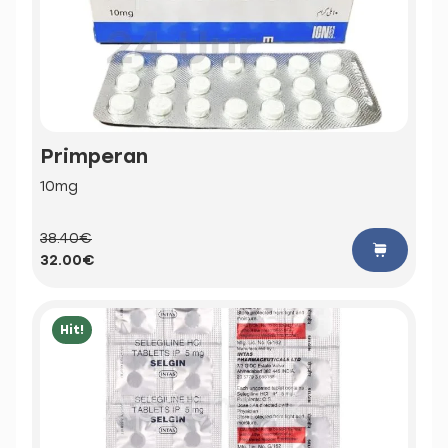
Primperan
10mg
38.40€
32.00€
Hit!