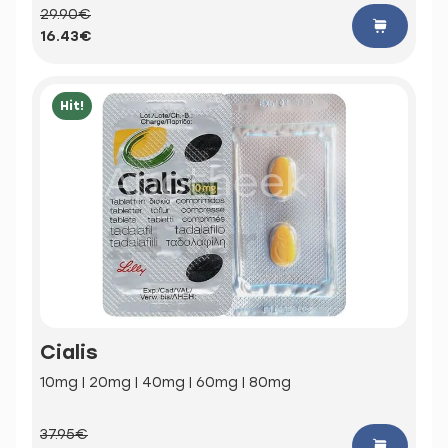
29.90€
16.43€
Hit!
Cialis
10mg | 20mg | 40mg | 60mg | 80mg
37.95€