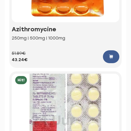
Azithromycine
250mg | 500mg | 1000mg
51.89€
43.24€
Hit!