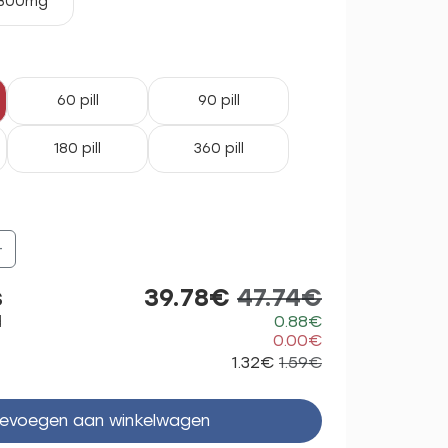
300mg
60 pill
90 pill
180 pill
360 pill
+
s
39.78€
47.74€
d
0.88€
0.00€
1.32€
1.59€
evoegen aan winkelwagen