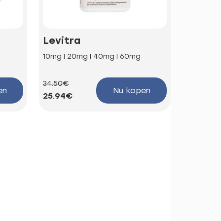
Levitra
Kamag
10mg | 20mg | 40mg | 60mg
100mg
34.50€
58.66€
en
Nu kopen
25.94€
44.10€