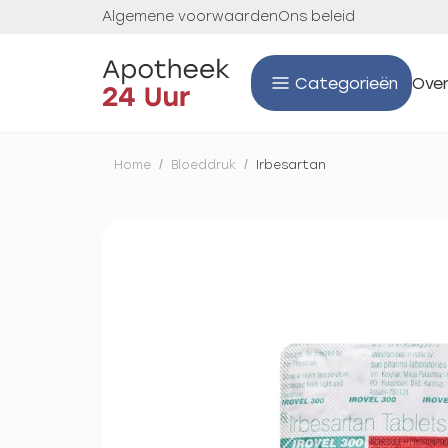
Algemene voorwaarden
Ons beleid
Categorieën
Over
Home
/
Bloeddruk
/
Irbesartan