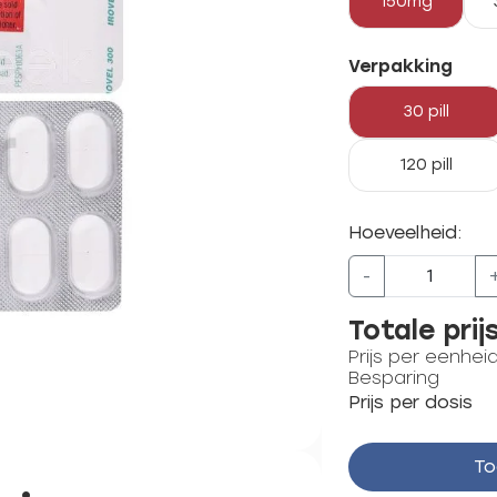
150mg
Verpakking
30 pill
120 pill
Hoeveelheid:
-
Totale prij
Prijs per eenhei
Besparing
Prijs per dosis
To