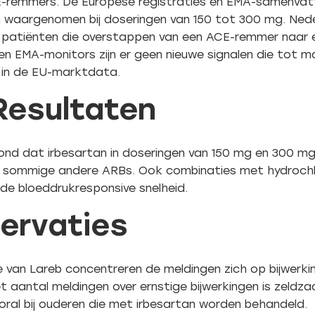
CE-remmers. De Europese registraties en EMA-samenvat
 waargenomen bij doseringen van 150 tot 300 mg. Ned
 patiënten die overstappen van een ACE-remmer naar 
en EMA-monitors zijn er geen nieuwe signalen die tot m
d in de EU-marktdata.
Resultaten
nd dat irbesartan in doseringen van 150 mg en 300 mg 
 sommige andere ARBs. Ook combinaties met hydrochl
n de bloeddrukresponsive snelheid.
servaties
an Lareb concentreren de meldingen zich op bijwerkinge
et aantal meldingen over ernstige bijwerkingen is zeldz
oral bij ouderen die met irbesartan worden behandeld.