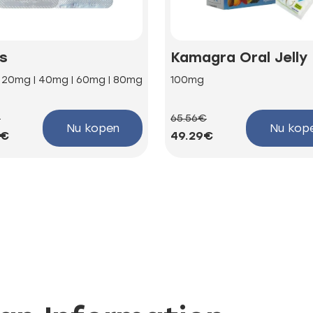
is
Kamagra Oral Jelly
| 20mg | 40mg | 60mg | 80mg
100mg
€
65.56€
Nu kopen
Nu kop
4€
49.29€