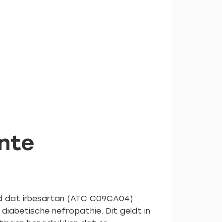
ente
gd dat irbesartan (ATC C09CA04)
 diabetische nefropathie. Dit geldt in