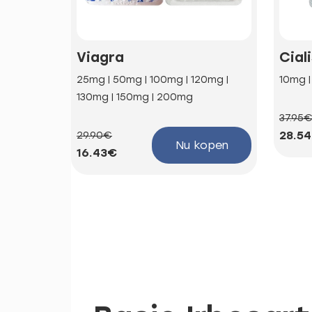
Viagra
Cial
25mg | 50mg | 100mg | 120mg |
10mg 
130mg | 150mg | 200mg
37.95
28.5
29.90€
Nu kopen
16.43€