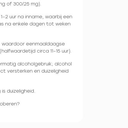
 mg of 300/25 mg).
1–2 uur na inname, waarbij een
pas na enkele dagen tot weken
ur, waardoor eenmaaldaagse
alfwaardetijd circa 11–15 uur).
rmatig alcoholgebruik; alcohol
t versterken en duizeligheid
s duizeligheid.
proberen?