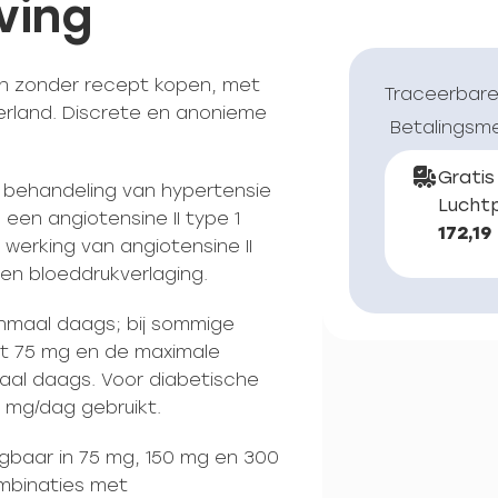
ving
an zonder recept kopen, met
Traceerbare
erland. Discrete en anonieme
Betalingsm
Gratis
e behandeling van hypertensie
Luchtp
 een angiotensine II type 1
172,19
 werking van angiotensine II
 en bloeddrukverlaging.
eenmaal daags; bij sommige
t 75 mg en de maximale
aal daags. Voor diabetische
 mg/dag gebruikt.
ijgbaar in 75 mg, 150 mg en 300
mbinaties met