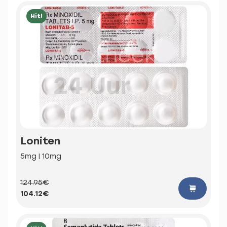
Hit!
Loniten
5mg | 10mg
124.95€
104.12€