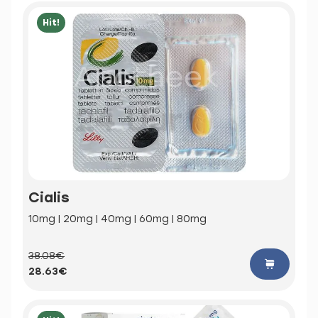
Hit!
Cialis
10mg | 20mg | 40mg | 60mg | 80mg
38.08€
28.63€