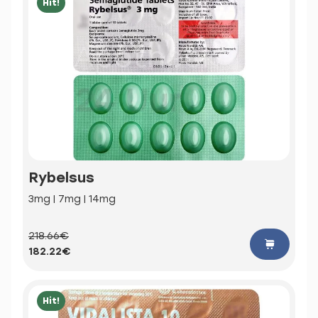
Hit!
Rybelsus
3mg | 7mg | 14mg
218.66€
182.22€
Hit!