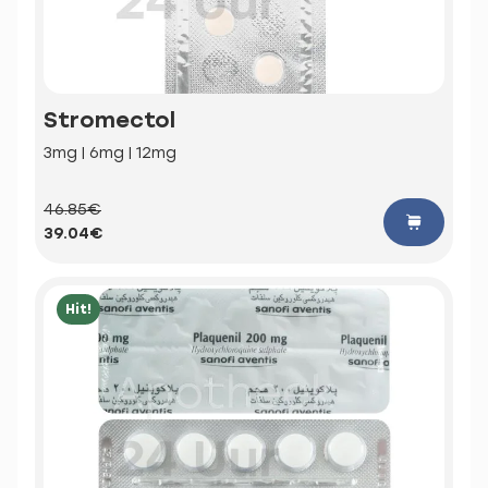
Stromectol
3mg | 6mg | 12mg
46.85€
39.04€
Hit!