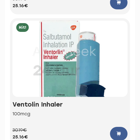
25.16€
Hit!
Ventolin Inhaler
100mcg
30.19€
25.16€