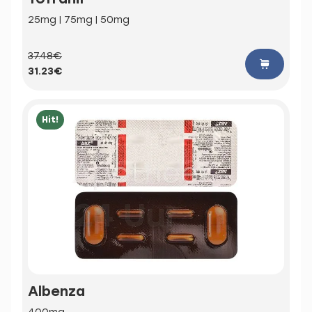
25mg | 75mg | 50mg
37.48€
31.23€
Hit!
Albenza