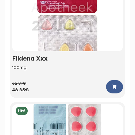
Fildena Xxx
100mg
62.31€
46.85€
Hit!