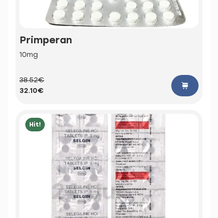
Primperan
10mg
38.52€
32.10€
Hit!