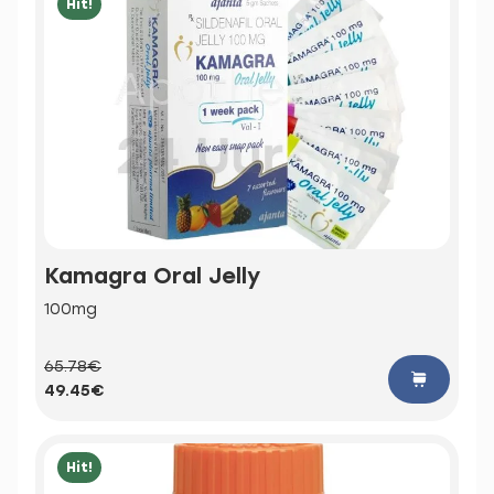
Hit!
Kamagra Oral Jelly
100mg
65.78€
49.45€
Hit!