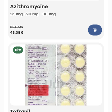
Azithromycine
250mg | 500mg | 1000mg
52.06€
43.38€
Hit!
Tofranil