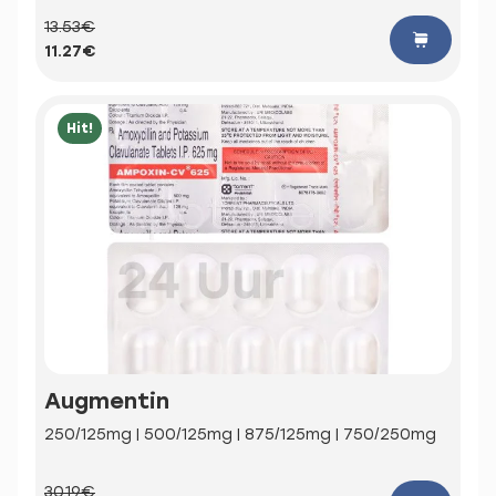
13.53€
11.27€
Hit!
Augmentin
250/125mg | 500/125mg | 875/125mg | 750/250mg
30.19€