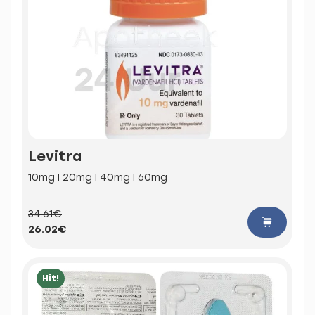
Levitra
10mg | 20mg | 40mg | 60mg
34.61€
26.02€
Hit!