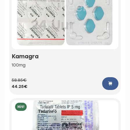
Kamagra
100mg
58.85€
44.25€
Hit!