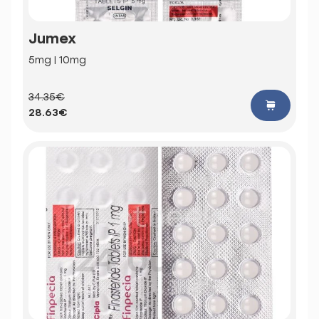
Jumex
5mg | 10mg
34.35€
28.63€