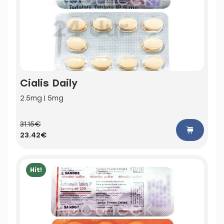
Cialis Daily
2.5mg | 5mg
31.15€
23.42€
Hit!