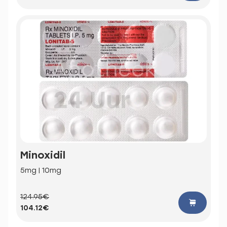
Minoxidil
5mg | 10mg
124.95€
104.12€