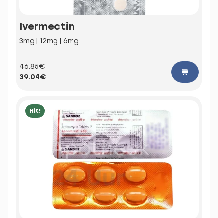
Ivermectin
3mg | 12mg | 6mg
46.85€
39.04€
Hit!