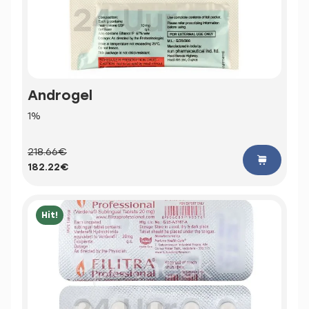
Androgel
1%
218.66€
182.22€
Hit!