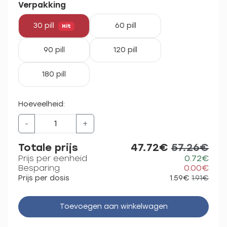
Verpakking
30 pill
60 pill
Hit
90 pill
120 pill
180 pill
Hoeveelheid:
-
+
Totale prijs
47.72€
57.26€
Prijs per eenheid
0.72€
Besparing
0.00€
Prijs per dosis
1.59€
1.91€
Toevoegen aan winkelwagen