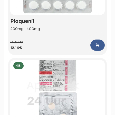
Plaquenil
200mg | 400mg
14.57€
12.14€
Hit!