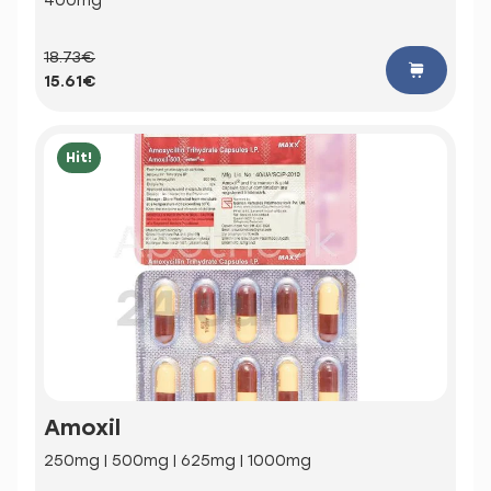
400mg
18.73€
15.61€
Hit!
Amoxil
250mg | 500mg | 625mg | 1000mg