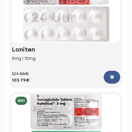
Loniten
5mg | 10mg
124.55€
103.79€
Hit!