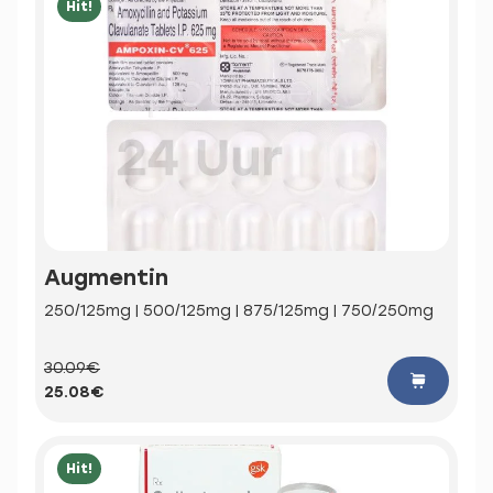
Hit!
Augmentin
250/125mg | 500/125mg | 875/125mg | 750/250mg
30.09€
25.08€
Hit!