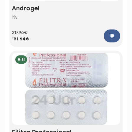
Androgel
1%
217.96€
181.64€
Hit!
Filitra Professional