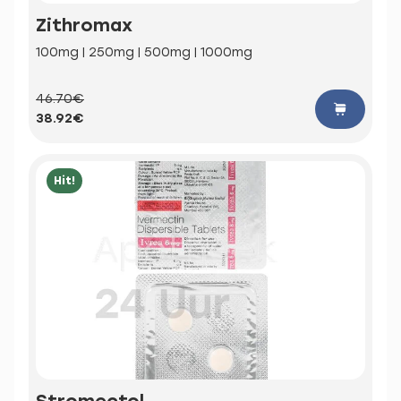
Zithromax
100mg | 250mg | 500mg | 1000mg
46.70€
38.92€
Hit!
Stromectol