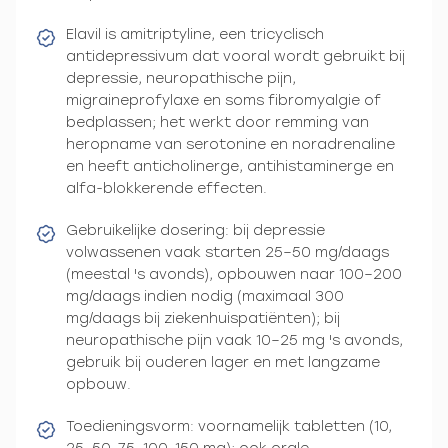
Elavil is amitriptyline, een tricyclisch
antidepressivum dat vooral wordt gebruikt bij
depressie, neuropathische pijn,
migraineprofylaxe en soms fibromyalgie of
bedplassen; het werkt door remming van
heropname van serotonine en noradrenaline
en heeft anticholinerge, antihistaminerge en
alfa-blokkerende effecten.
Gebruikelijke dosering: bij depressie
volwassenen vaak starten 25–50 mg/daags
(meestal 's avonds), opbouwen naar 100–200
mg/daags indien nodig (maximaal 300
mg/daags bij ziekenhuispatiënten); bij
neuropathische pijn vaak 10–25 mg 's avonds,
gebruik bij ouderen lager en met langzame
opbouw.
Toedieningsvorm: voornamelijk tabletten (10,