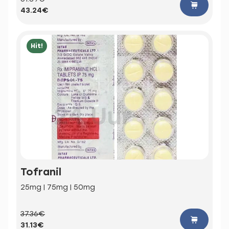
43.24€
Hit!
Tofranil
25mg | 75mg | 50mg
37.36€
31.13€