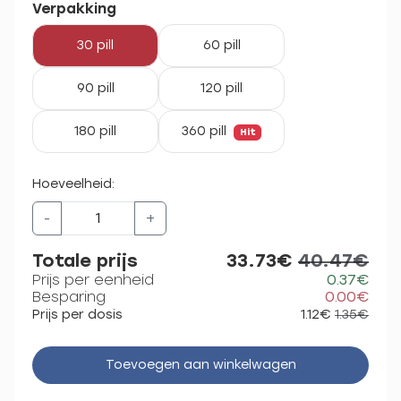
Verpakking
30 pill
60 pill
90 pill
120 pill
180 pill
360 pill
Hit
Hoeveelheid:
-
+
Totale prijs
33.73€
40.47€
Prijs per eenheid
0.37€
Besparing
0.00€
Prijs per dosis
1.12€
1.35€
Toevoegen aan winkelwagen