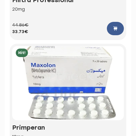
20mg
44.86€
33.73€
Hit!
Primperan