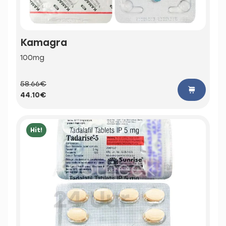
Kamagra
100mg
58.66€
44.10€
Hit!