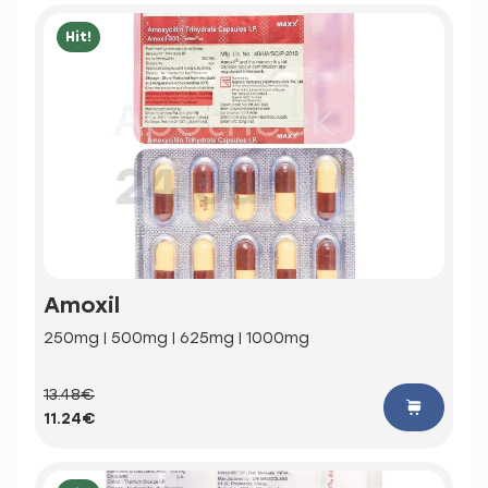
Hit!
Amoxil
250mg | 500mg | 625mg | 1000mg
13.48€
11.24€