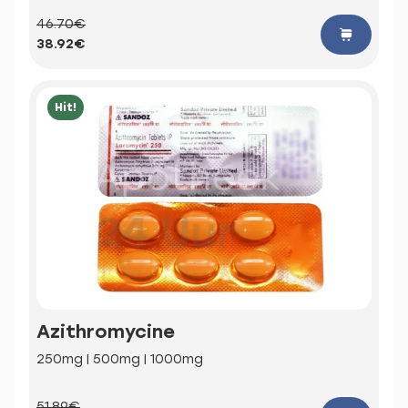
46.70€
38.92€
Hit!
Azithromycine
250mg | 500mg | 1000mg
51.89€