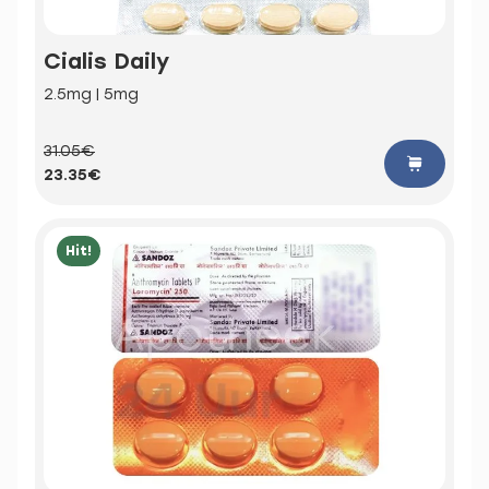
Cialis Daily
2.5mg | 5mg
31.05€
23.35€
Hit!