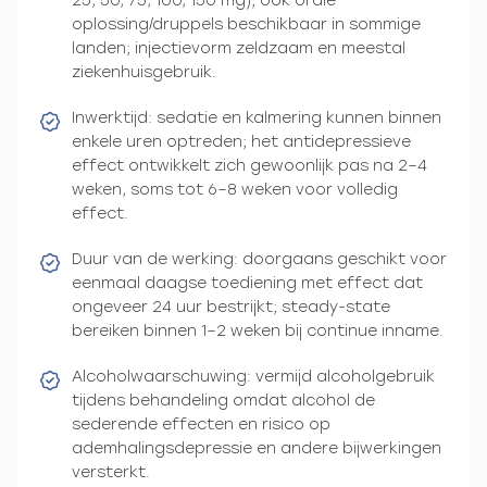
25, 50, 75, 100, 150 mg); ook orale
oplossing/druppels beschikbaar in sommige
landen; injectievorm zeldzaam en meestal
ziekenhuisgebruik.
Inwerktijd: sedatie en kalmering kunnen binnen
enkele uren optreden; het antidepressieve
effect ontwikkelt zich gewoonlijk pas na 2–4
weken, soms tot 6–8 weken voor volledig
effect.
Duur van de werking: doorgaans geschikt voor
eenmaal daagse toediening met effect dat
ongeveer 24 uur bestrijkt; steady-state
bereiken binnen 1–2 weken bij continue inname.
Alcoholwaarschuwing: vermijd alcoholgebruik
tijdens behandeling omdat alcohol de
sederende effecten en risico op
ademhalingsdepressie en andere bijwerkingen
versterkt.