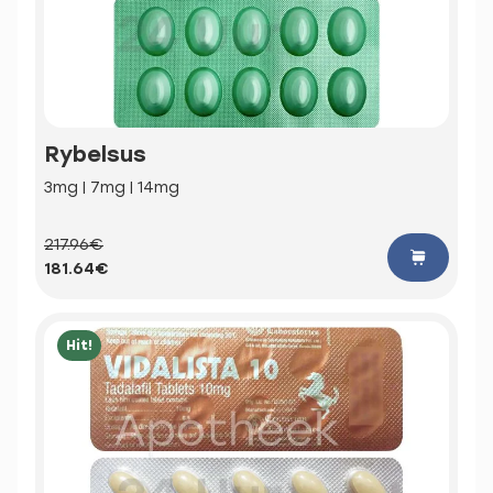
Rybelsus
3mg | 7mg | 14mg
217.96€
181.64€
Hit!