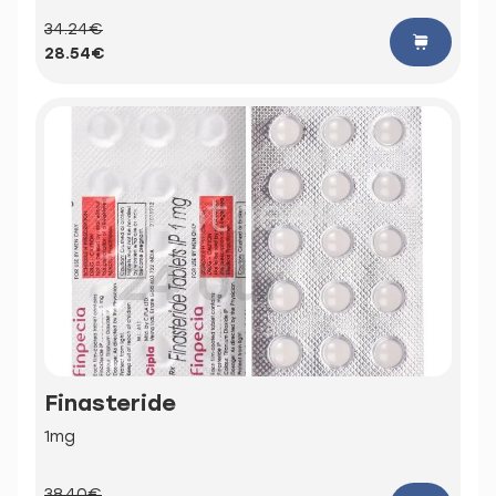
34.24€
28.54€
Finasteride
1mg
38.40€