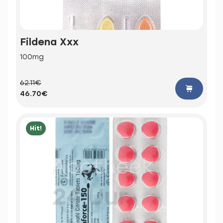
Fildena Xxx
100mg
62.11€
46.70€
Hit!