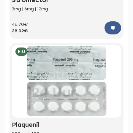
3mg | 6mg | 12mg
46.70€
38.92€
Hit!
Plaquenil