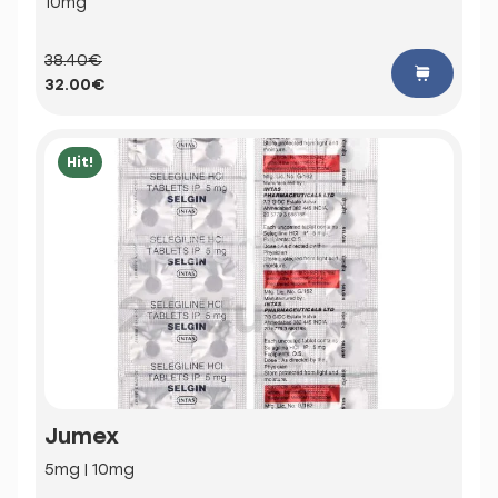
10mg
38.40€
32.00€
Hit!
Jumex
5mg | 10mg