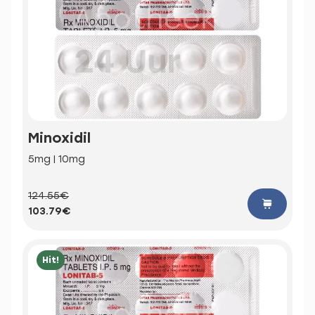
Minoxidil
5mg | 10mg
124.55€
103.79€
Hit!