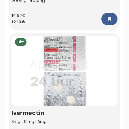
200mg | 400mg
14.52€
12.10€
Hit!
Ivermectin
3mg | 12mg | 6mg