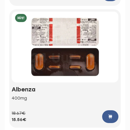
Hit!
Albenza
400mg
18.67€
15.56€