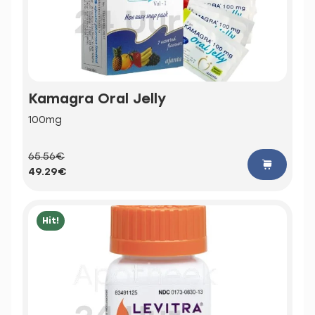
Kamagra Oral Jelly
100mg
65.56€
49.29€
Hit!