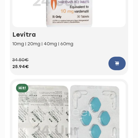
Levitra
10mg | 20mg | 40mg | 60mg
34.50€
25.94€
Hit!