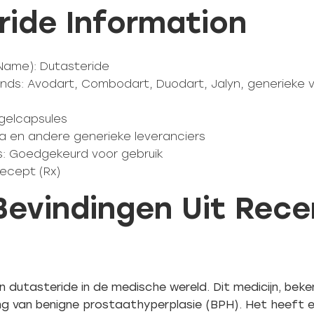
ride Information
 Name): Dutasteride
ands: Avodart, Combodart, Duodart, Jalyn, generieke v
gelcapsules
va en andere generieke leveranciers
ds: Goedgekeurd voor gebruik
recept (Rx)
 Bevindingen Uit Rec
n dutasteride in de medische wereld. Dit medicijn, be
eling van benigne prostaathyperplasie (BPH). Het heeft