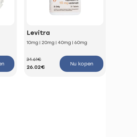
Levitra
Kamag
10mg | 20mg | 40mg | 60mg
100mg
34.61€
58.85€
en
Nu kopen
26.02€
44.25€