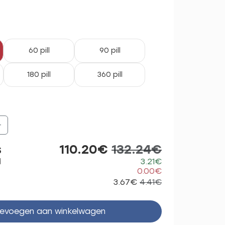
60 pill
90 pill
180 pill
360 pill
+
s
110.20€
132.24€
d
3.21€
0.00€
3.67€
4.41€
evoegen aan winkelwagen