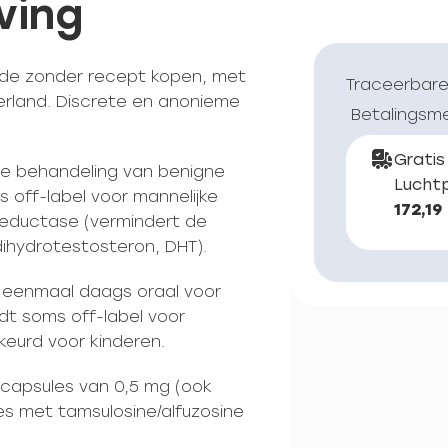
ving
ide zonder recept kopen, met
Traceerbare
erland. Discrete en anonieme
Betalingsm
Gratis
de behandeling van benigne
Luchtp
 off-label voor mannelijke
172,19
reductase (vermindert de
ihydrotestosteron, DHT).
mg eenmaal daags oraal voor
dt soms off-label voor
keurd voor kinderen.
lcapsules van 0,5 mg (ook
es met tamsulosine/alfuzosine