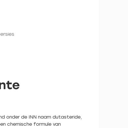
ersies
ente
kend onder de INN naam dutasteride,
 een chemische formule van