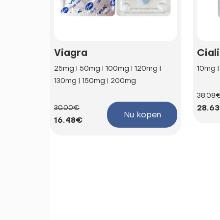
Viagra
Cial
25mg | 50mg | 100mg | 120mg |
10mg 
130mg | 150mg | 200mg
38.08
28.6
30.00€
Nu kopen
16.48€