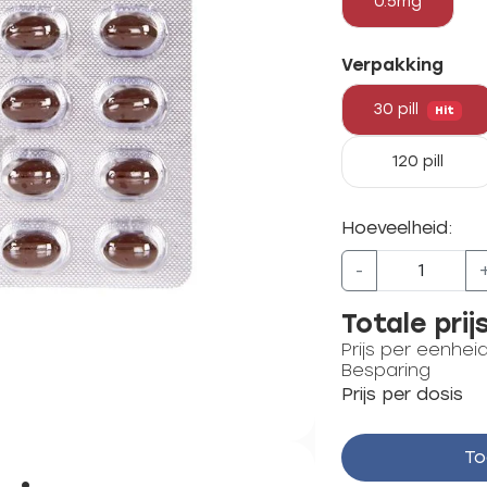
0.5mg
Verpakking
30 pill
Hit
120 pill
Hoeveelheid:
-
Totale prij
Prijs per eenhei
Besparing
Prijs per dosis
To