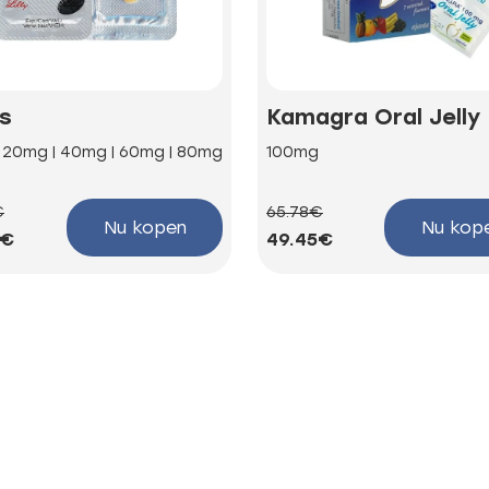
is
Kamagra Oral Jelly
| 20mg | 40mg | 60mg | 80mg
100mg
€
65.78€
Nu kopen
Nu kop
3€
49.45€