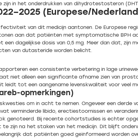
 zijn in het onderdrukken van dihydrotestosteron (DHT
2022–2025 (Europese/Nederlan
e effectiviteit van dit medicijn aantonen. De Europese r
onen aan dat patiënten met symptomatische BPH aanzi
 een dagelijkse dosis van 0,5 mg. Meer dan dat, zijn 
cten van dutasteride worden belicht.
en rapporteren een consistente verbetering in lage uri
 laat niet alleen een significante afname zien van pro
it leidt tot een aangename levenskwaliteit voor veel ma
(Lareb-opmerkingen)
heidskwesties om in acht te nemen. Ongeveer een derde v
at verminderde libido, erectiestoornissen en veranderi
k genoteerd. Bij recente cohortstudies is echter opg
kt te zijn na het staken van het medicijn. Dit blijft on
 belangrijk dat patiënten goed geïnformeerd worden ove