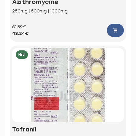
Azithromycine
250mg | 500mg | 1000mg
51.89€
43.24€
Hit!
Tofranil