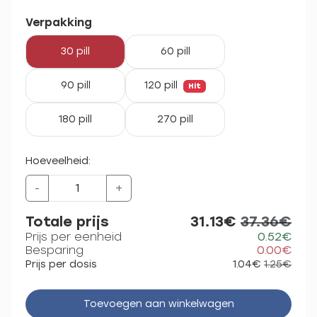
Verpakking
30 pill
60 pill
90 pill
120 pill
Hit
180 pill
270 pill
Hoeveelheid:
-
+
Totale prijs
31.13€
37.36€
Prijs per eenheid
0.52€
Besparing
0.00€
Prijs per dosis
1.04€
1.25€
Toevoegen aan winkelwagen