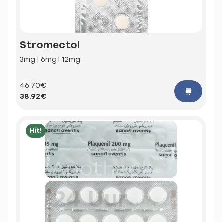
Stromectol
3mg | 6mg | 12mg
46.70€
38.92€
Hit!