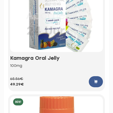
Kamagra Oral Jelly
100mg
65.56€
49.29€
Hit!