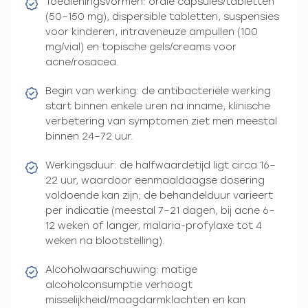
Toedieningsvormen: orale capsules/tabletten
(50–150 mg), dispersible tabletten, suspensies
voor kinderen, intraveneuze ampullen (100
mg/vial) en topische gels/creams voor
acne/rosacea.
Begin van werking: de antibacteriële werking
start binnen enkele uren na inname, klinische
verbetering van symptomen ziet men meestal
binnen 24–72 uur.
Werkingsduur: de halfwaardetijd ligt circa 16–
22 uur, waardoor eenmaaldaagse dosering
voldoende kan zijn; de behandelduur varieert
per indicatie (meestal 7–21 dagen, bij acne 6–
12 weken of langer, malaria-profylaxe tot 4
weken na blootstelling).
Alcoholwaarschuwing: matige
alcoholconsumptie verhoogt
misselijkheid/maagdarmklachten en kan