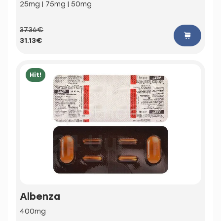
25mg | 75mg | 50mg
37.36€
31.13€
Hit!
Albenza
400mg