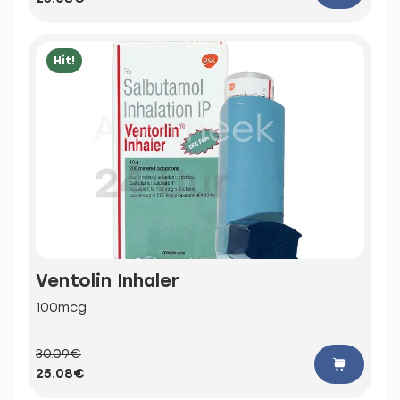
Hit!
Ventolin Inhaler
100mcg
30.09€
25.08€