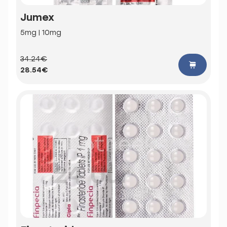
Jumex
5mg | 10mg
34.24€
28.54€