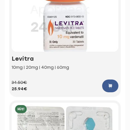
Levitra
10mg | 20mg | 40mg | 60mg
34.50€
25.94€
Hit!