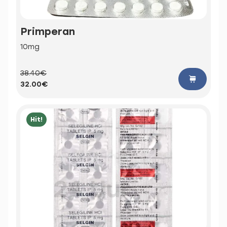
Primperan
10mg
38.40€
32.00€
Hit!