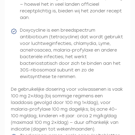
— hoewel het in veel landen officieel
receptplichtig is, bieden wij het zonder recept
aan.
Doxycycline is een breedspectrum
antibioticum (tetracycline) dat wordt gebruikt
voor luchtweginfecties, chlamydia, Lyme,
acne/rosacea, malaria-profylaxe en andere
bacteriële infecties; het werkt
bacteriostatisch door zich te binden aan het
30S-ribosomaal subunit en zo de
eiwitsynthese te remmen.
De gebruikelijke dosering voor volwassenen is vaak
100 mg 2×/dag (bij sommige regimens een
laaddosis gevolgd door 100 mg 1×/dag); voor
malaria-profylaxe 100 mg dagelijks; bij acne 40–
100 mg/dag; kinderen >8 jaar: circa 2 mg/kg/dag
(maximaal 100 mg 2×/dag) — duur afhankelijk van
indicatie (dagen tot weken/maanden).