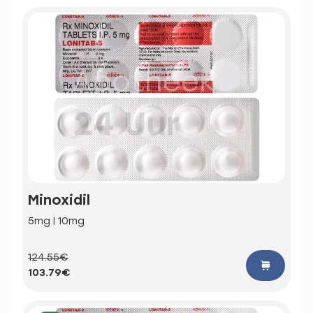
Minoxidil
5mg | 10mg
124.55€
103.79€