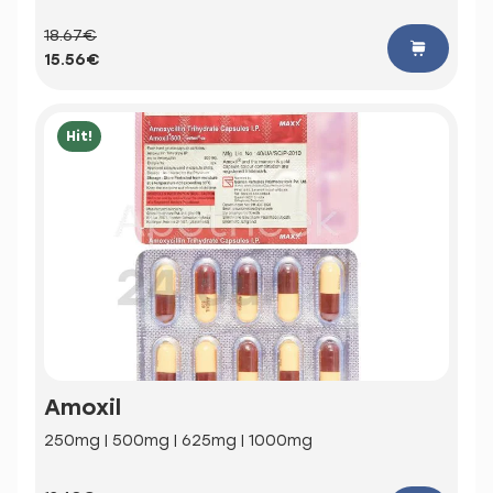
18.67€
15.56€
Hit!
Amoxil
250mg | 500mg | 625mg | 1000mg