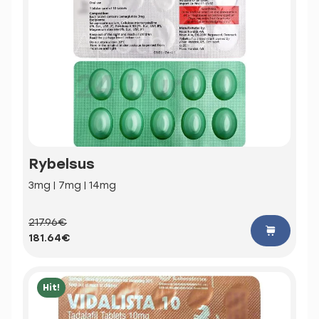
Rybelsus
3mg | 7mg | 14mg
217.96€
181.64€
Hit!