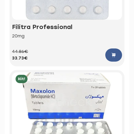
Filitra Professional
20mg
44.86€
33.73€
Hit!