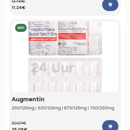
13.48€
11.24€
Hit!
Augmentin
250/125mg | 500/125mg | 875/125mg | 750/250mg
30.09€
25.08€