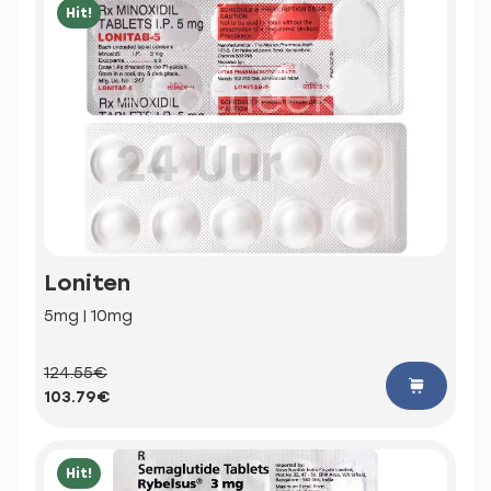
Hit!
Loniten
5mg | 10mg
124.55€
103.79€
Hit!