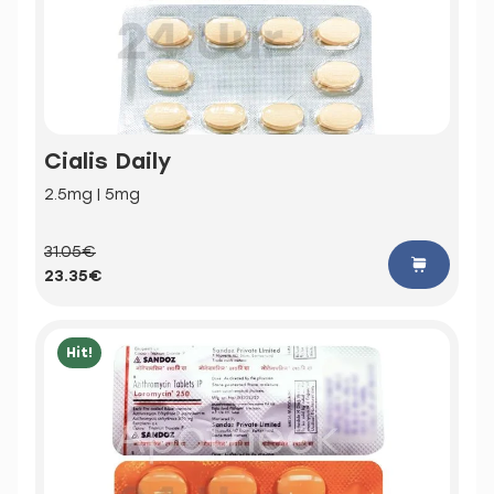
Cialis Daily
2.5mg | 5mg
31.05€
23.35€
Hit!