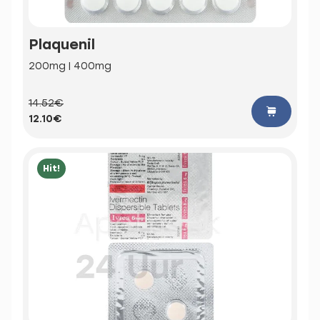
Plaquenil
200mg | 400mg
14.52€
12.10€
Hit!