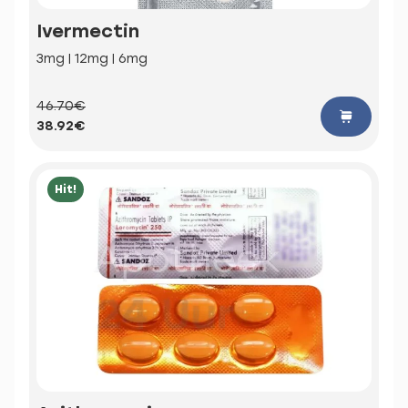
Ivermectin
3mg | 12mg | 6mg
46.70€
38.92€
Hit!