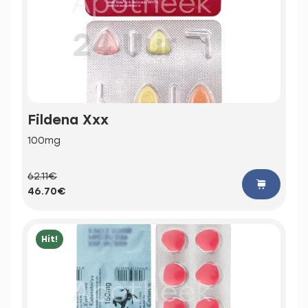
Fildena Xxx
100mg
62.11€
46.70€
Hit!