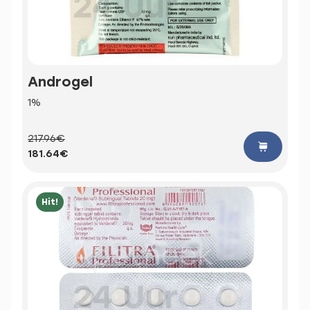
Androgel
1%
217.96€
181.64€
Hit!