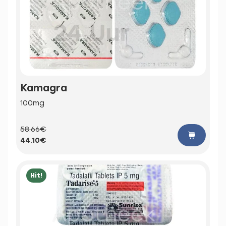
Kamagra
100mg
58.66€
44.10€
Hit!