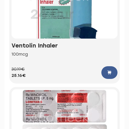
Ventolin Inhaler
100mcg
30.19€
25.16€