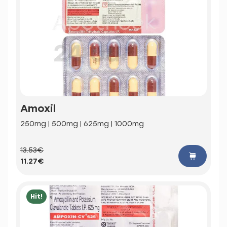
Amoxil
250mg | 500mg | 625mg | 1000mg
13.53€
11.27€
Hit!