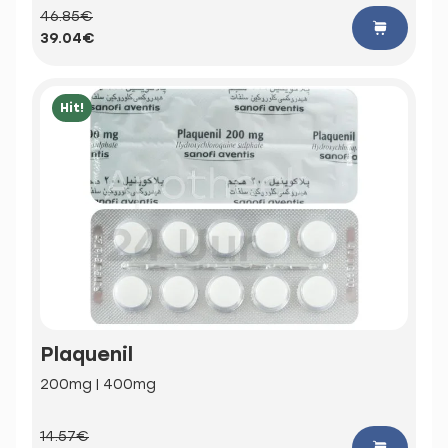
46.85€
39.04€
Hit!
Plaquenil
200mg | 400mg
14.57€