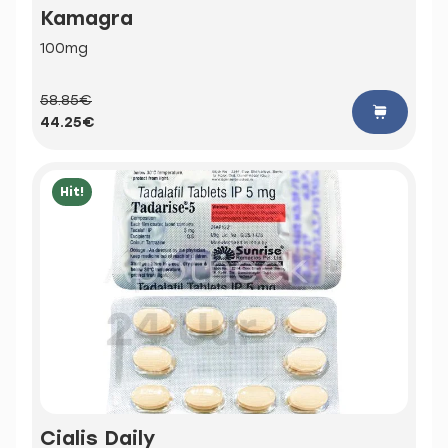
Kamagra
100mg
58.85€
44.25€
Hit!
Cialis Daily