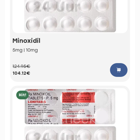
Minoxidil
5mg | 10mg
124.95€
104.12€
Hit!