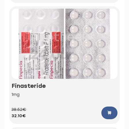
Finasteride
1mg
38.52€
32.10€