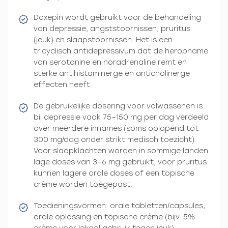
Doxepin wordt gebruikt voor de behandeling
van depressie, angststoornissen, pruritus
(jeuk) en slaapstoornissen. Het is een
tricyclisch antidepressivum dat de heropname
van serotonine en noradrenaline remt en
sterke antihistaminerge en anticholinerge
effecten heeft.
De gebruikelijke dosering voor volwassenen is
bij depressie vaak 75–150 mg per dag verdeeld
over meerdere innames (soms oplopend tot
300 mg/dag onder strikt medisch toezicht).
Voor slaapklachten worden in sommige landen
lage doses van 3–6 mg gebruikt; voor pruritus
kunnen lagere orale doses of een topische
crème worden toegepast.
Toedieningsvormen: orale tabletten/capsules,
orale oplossing en topische crème (bijv. 5%