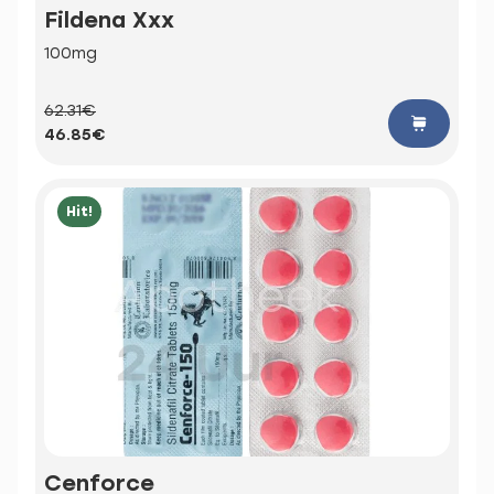
Fildena Xxx
100mg
62.31€
46.85€
Hit!
Cenforce