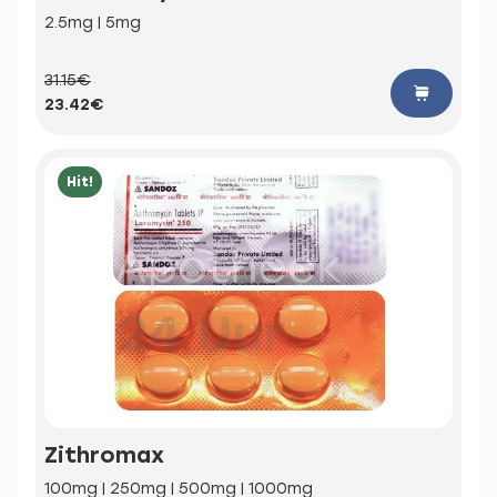
2.5mg | 5mg
31.15€
23.42€
Hit!
Zithromax
100mg | 250mg | 500mg | 1000mg