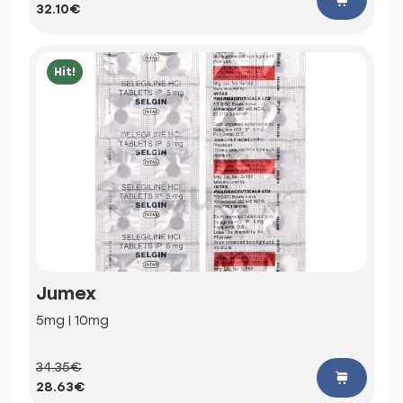
32.10€
Hit!
Jumex
5mg | 10mg
34.35€
28.63€