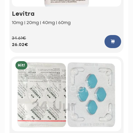
Levitra
10mg | 20mg | 40mg | 60mg
34.61€
26.02€
Hit!