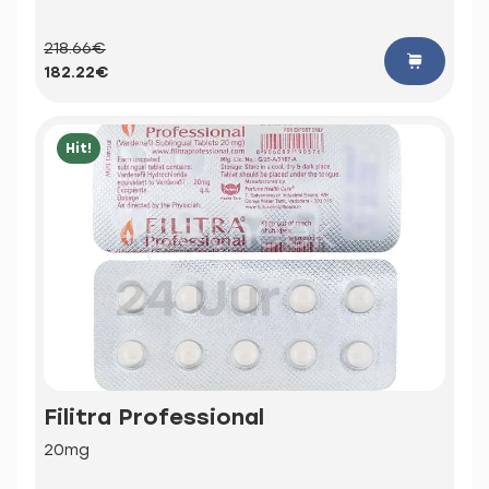
218.66€
182.22€
Hit!
Filitra Professional
20mg