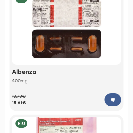
Albenza
400mg
18.73€
15.61€
Hit!