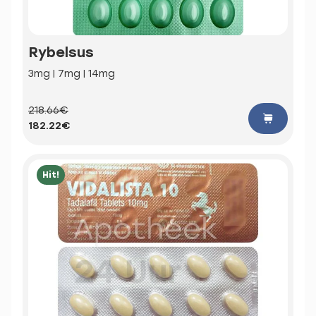
Rybelsus
3mg | 7mg | 14mg
218.66€
182.22€
Hit!