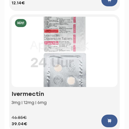
12.14€
Hit!
Ivermectin
3mg | 12mg | 6mg
46.85€
39.04€