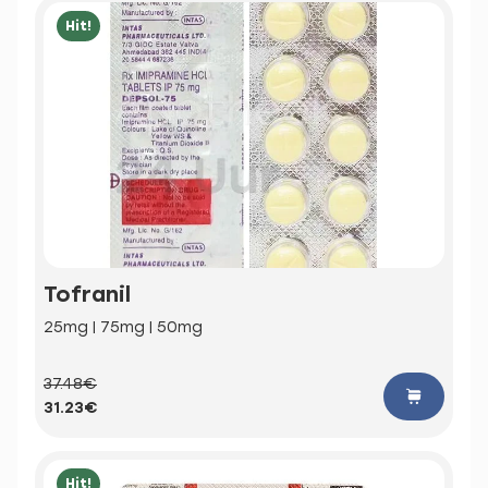
Hit!
Tofranil
25mg | 75mg | 50mg
37.48€
31.23€
Hit!