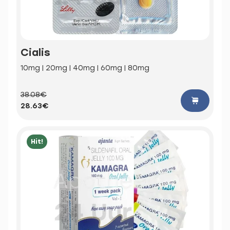
Cialis
10mg | 20mg | 40mg | 60mg | 80mg
38.08€
28.63€
Hit!