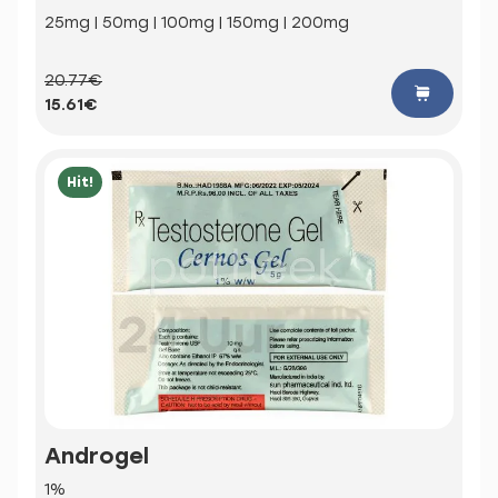
25mg | 50mg | 100mg | 150mg | 200mg
20.77€
15.61€
Hit!
Androgel
1%