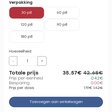
Verpakking
30 pill
60 pill
120 pill
90 pill
180 pill
Hoeveelheid:
-
+
Totale prijs
35.57€
42.68€
Prijs per eenheid
0.42€
Besparing
0.00€
Prijs per dosis
1.19€
1.42€
Toevoegen aan winkelwagen