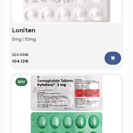
Loniten
5mg | 10mg
124.95€
104.12€
Hit!