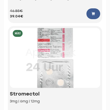
46.85€
39.04€
Hit!
Stromectol
3mg | 6mg | 12mg