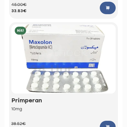
45.00€
33.83€
Hit!
Primperan
10mg
38.52€