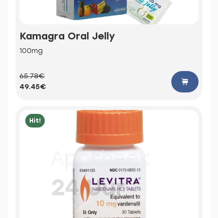
Kamagra Oral Jelly
100mg
65.78€
49.45€
Hit!