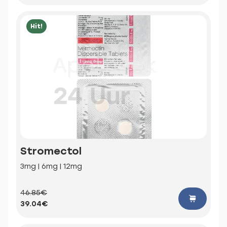
Hit!
Stromectol
3mg | 6mg | 12mg
46.85€
39.04€