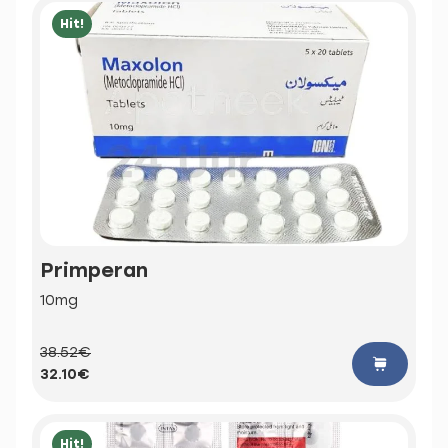
Hit!
Primperan
10mg
38.52€
32.10€
Hit!