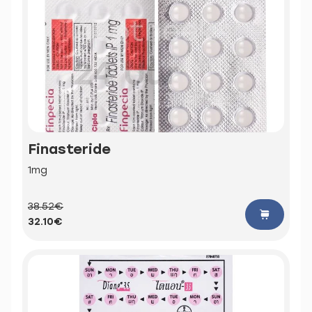
Finasteride
1mg
38.52€
32.10€