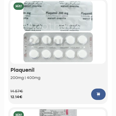
Hit!
Plaquenil
200mg | 400mg
14.57€
12.14€
Hit!