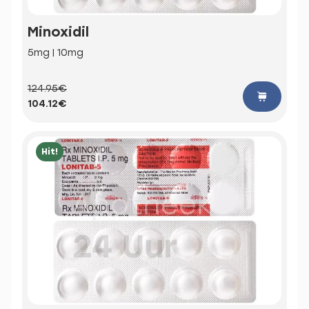
Minoxidil
5mg | 10mg
124.95€
104.12€
Hit!