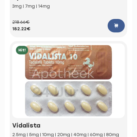
3mg | 7mg | 14mg
218.66€
182.22€
Hit!
Vidalista
2.5mg | 5mg | 10mg | 20mg | 40mg | 60mg | 80mg