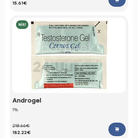
15.61€
Hit!
Androgel
1%
218.66€
182.22€