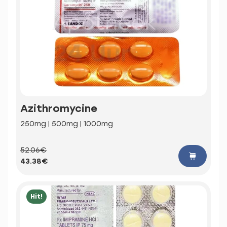
Azithromycine
250mg | 500mg | 1000mg
52.06€
43.38€
Hit!