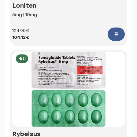
Loniten
5mg | 10mg
124.95€
104.12€
Hit!
Rybelsus