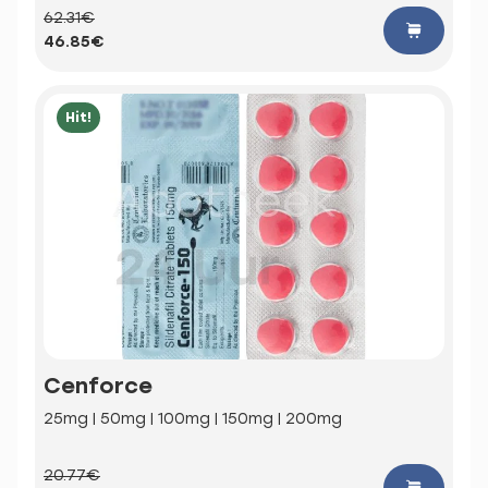
62.31€
46.85€
Hit!
Cenforce
25mg | 50mg | 100mg | 150mg | 200mg
20.77€