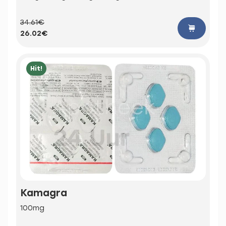
34.61€
26.02€
Hit!
Kamagra
100mg