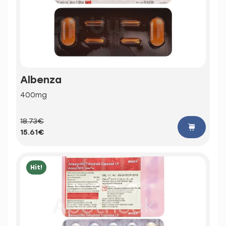
Albenza
400mg
18.73€
15.61€
Hit!