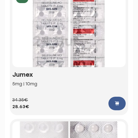
Jumex
5mg | 10mg
34.35€
28.63€