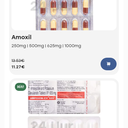
Amoxil
250mg | 500mg | 625mg | 1000mg
13.53€
11.27€
Hit!