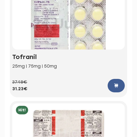
Tofranil
25mg | 75mg | 50mg
37.48€
31.23€
Hit!