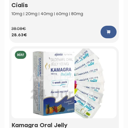
Cialis
10mg | 20mg | 40mg | 60mg | 80mg
38.08€
28.63€
Hit!
Kamagra Oral Jelly