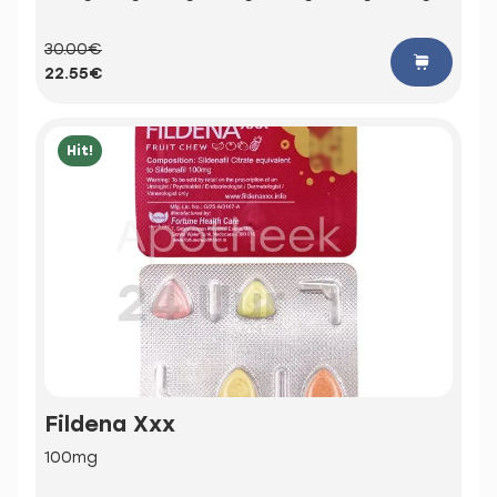
30.00€
22.55€
Hit!
Fildena Xxx
100mg