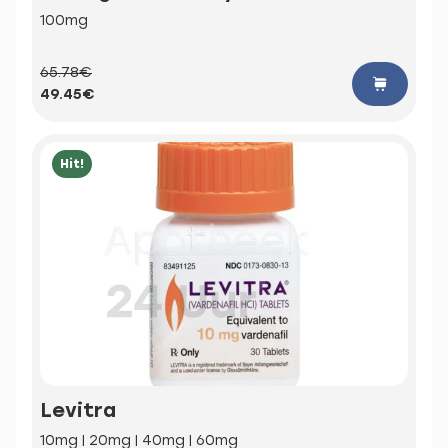
100mg
65.78€
49.45€
Hit!
Levitra
10mg | 20mg | 40mg | 60mg