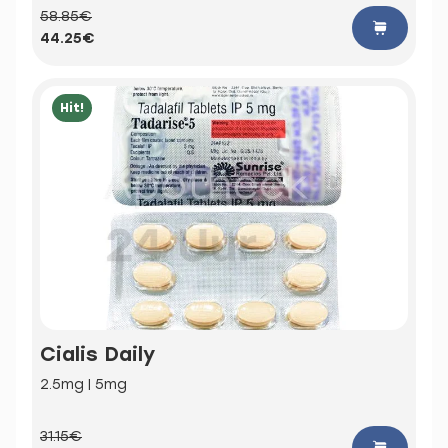
58.85€
44.25€
Hit!
Cialis Daily
2.5mg | 5mg
31.15€