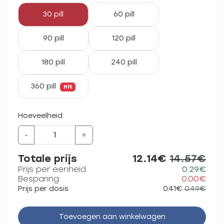
30 pill
60 pill
90 pill
120 pill
180 pill
240 pill
360 pill
Hit
Hoeveelheid:
-
+
Totale prijs
12.14€
14.57€
Prijs per eenheid
0.29€
Besparing
0.00€
Prijs per dosis
0.41€
0.49€
Toevoegen aan winkelwagen