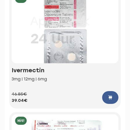
Ivermectin
3mg | 12mg | 6mg
46.85€
39.04€
Hit!