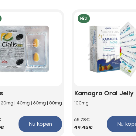
Hit!
is
Kamagra Oral Jelly
| 20mg | 40mg | 60mg | 80mg
100mg
€
65.78€
Nu kopen
Nu kop
3€
49.45€