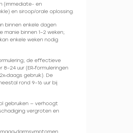
en (immediate- en
kle) en siroop/orale oplossing.
kan binnen enkele dagen
ute manie binnen 1–2 weken;
 kan enkele weken nodig
ormulering; de effectieve
 8–24 uur (ER‑formuleringen
 2x‑daags gebruik). De
eestal rond 9–16 uur bij
l gebruiken — verhoogt
eschadiging vergroten en
n: maag‑darmsymptomen