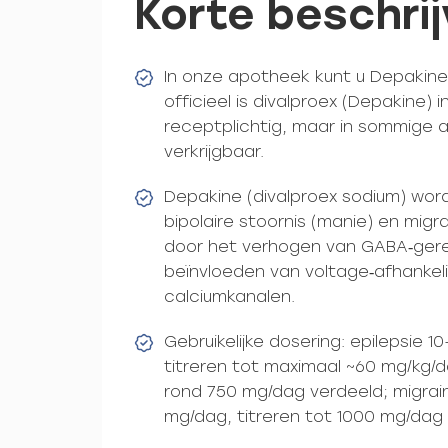
Korte beschrij
In onze apotheek kunt u Depakin
officieel is divalproex (Depakine)
receptplichtig, maar in sommige 
verkrijgbaar.
Depakine (divalproex sodium) word
bipolaire stoornis (manie) en migr
door het verhogen van GABA‑ger
beïnvloeden van voltage‑afhankeli
calciumkanalen.
Gebruikelijke dosering: epilepsie 1
titreren tot maximaal ~60 mg/kg/da
rond 750 mg/dag verdeeld; migrai
mg/dag, titreren tot 1000 mg/dag 