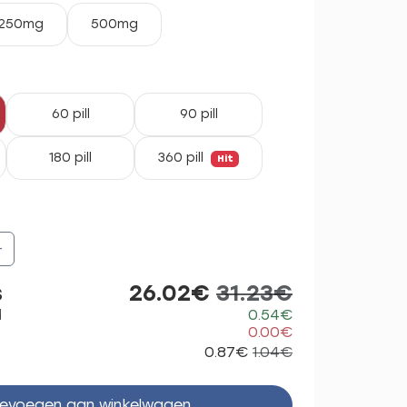
250mg
500mg
60 pill
90 pill
180 pill
360 pill
Hit
+
s
26.02€
31.23€
d
0.54€
0.00€
0.87€
1.04€
evoegen aan winkelwagen