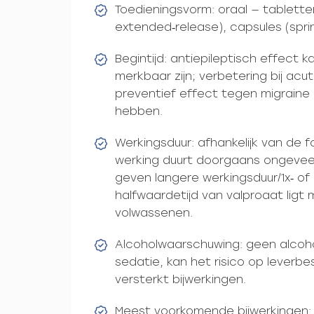
Toedieningsvorm: oraal — tablett
extended‑release), capsules (sprin
Begintijd: antiepileptisch effect 
merkbaar zijn; verbetering bij ac
preventief effect tegen migraine
hebben.
Werkingsduur: afhankelijk van de f
werking duurt doorgaans ongeveer
geven langere werkingsduur/1x‑ of
halfwaardetijd van valproaat ligt m
volwassenen.
Alcoholwaarschuwing: geen alcoho
sedatie, kan het risico op leverb
versterkt bijwerkingen.
Meest voorkomende bijwerkinge