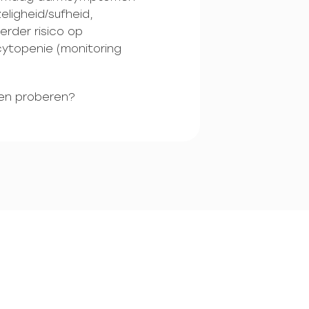
zeligheid/sufheid,
rder risico op
ytopenie (monitoring
len proberen?