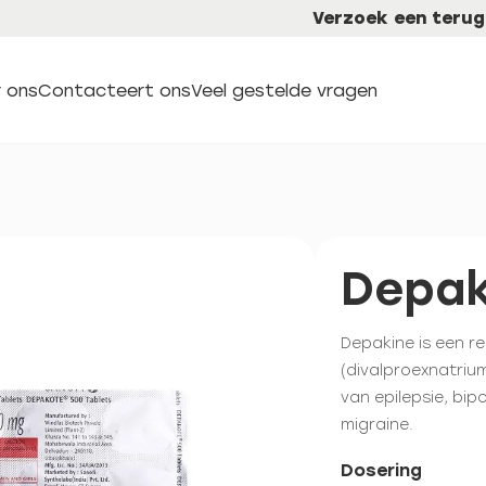
Verzoek een terug
 ons
Contacteert ons
Veel gestelde vragen
Depak
Depakine is een r
(divalproexnatriu
van epilepsie, bip
migraine.
Dosering