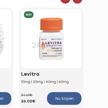
Hit!
Hit!
Levitra
Kamag
10mg | 20mg | 40mg | 60mg
100mg
34.61€
58.85€
en
Nu kopen
26.02€
44.25€