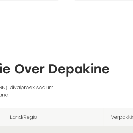
ie Over Depakine
NN): divalproex sodium
and:
Land/Regio
Verpakk