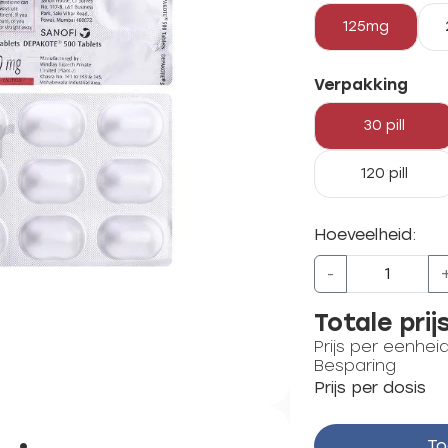
125mg
Verpakking
30 pill
120 pill
Hoeveelheid:
-
Totale prij
Prijs per eenhei
Besparing
Prijs per dosis
To