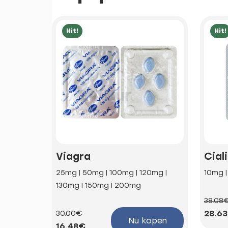
Hit!
Hit!
Viagra
Cial
25mg | 50mg | 100mg | 120mg |
10mg 
130mg | 150mg | 200mg
38.08
28.6
30.00€
Nu kopen
16.48€