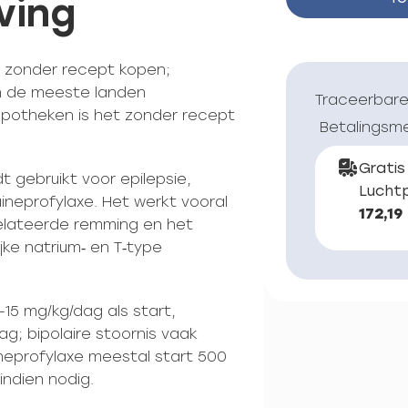
ving
e zonder recept kopen;
 in de meeste landen
Traceerbare
apotheken is het zonder recept
Betalingsm
Gratis
t gebruikt voor epilepsie,
Luchtp
aineprofylaxe. Het werkt vooral
172,19
elateerde remming en het
jke natrium‑ en T‑type
0–15 mg/kg/dag als start,
g; bipolaire stoornis vaak
neprofylaxe meestal start 500
indien nodig.