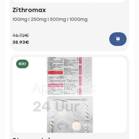
Zithromax
100mg | 250mg | 500mg | 1000mg
46.72€
38.93€
Hit!