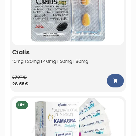
Cialis
10mg | 20mg | 40mg | 60mg | 80mg
37.97€
28.55€
Hit!