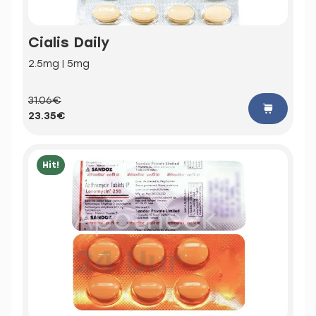
Cialis Daily
2.5mg | 5mg
31.06€
23.35€
Hit!