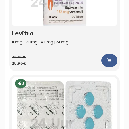
Levitra
10mg | 20mg | 40mg | 60mg
34.52€
25.95€
Hit!