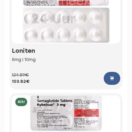
Loniten
5mg | 10mg
124.59€
103.82€
Hit!