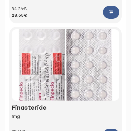
34.26€
28.55€
Finasteride
1mg