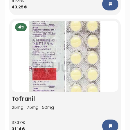
51.91€
43.25€
Hit!
Tofranil
25mg | 75mg | 50mg
37.37€
31.14€