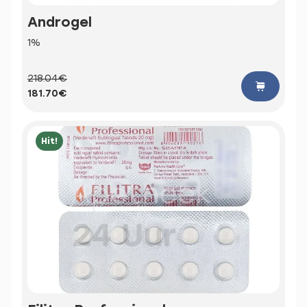
Androgel
1%
218.04€
181.70€
Hit!