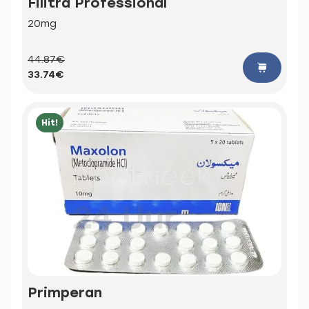
Filitra Professional
20mg
44.87€
33.74€
Hit!
Primperan