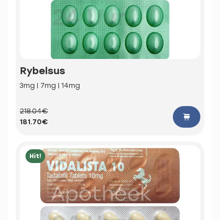
Rybelsus
3mg | 7mg | 14mg
218.04€
181.70€
Hit!