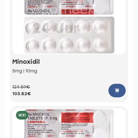
Minoxidil
5mg | 10mg
124.59€
103.82€
Hit!