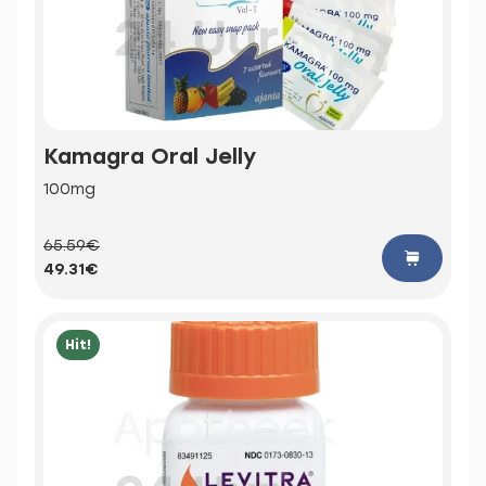
Kamagra Oral Jelly
100mg
65.59€
49.31€
Hit!