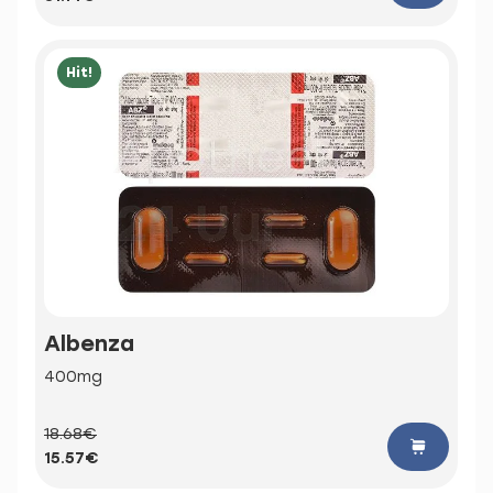
Hit!
Albenza
400mg
18.68€
15.57€