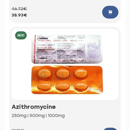
46.72€
38.93€
Hit!
Azithromycine
250mg | 500mg | 1000mg