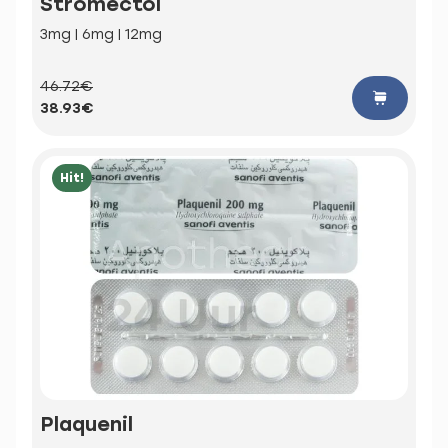
Stromectol
3mg | 6mg | 12mg
46.72€
38.93€
Hit!
Plaquenil