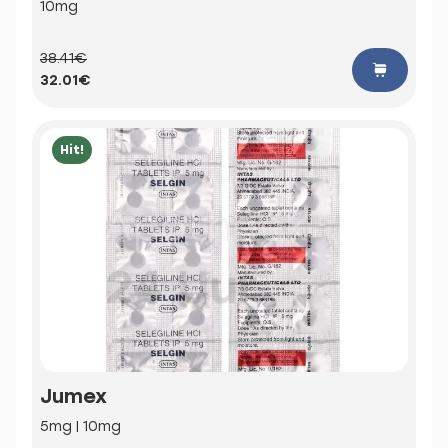
10mg
38.41€
32.01€
Hit!
Jumex
5mg | 10mg