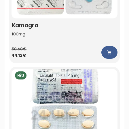
Kamagra
100mg
58.68€
44.12€
Hit!