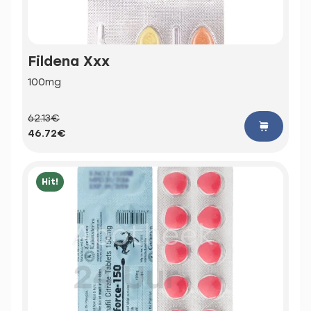
Fildena Xxx
100mg
62.13€
46.72€
Hit!