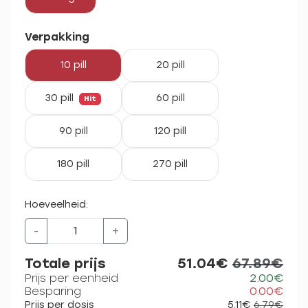
Verpakking
10 pill
20 pill
30 pill
60 pill
Hit
90 pill
120 pill
180 pill
270 pill
Hoeveelheid:
-
+
Totale prijs
51.04€
67.89€
Prijs per eenheid
2.00€
Besparing
0.00€
Prijs per dosis
5.11€
6.79€