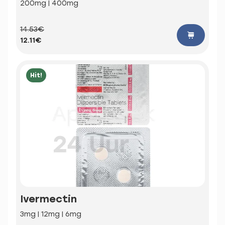
200mg | 400mg
14.53€
12.11€
Hit!
Ivermectin
3mg | 12mg | 6mg