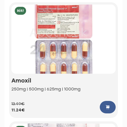
Hit!
Amoxil
250mg | 500mg | 625mg | 1000mg
13.49€
11.24€