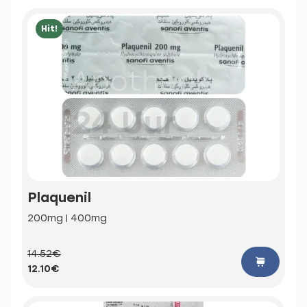
Hit!
Plaquenil
200mg | 400mg
14.52€
12.10€