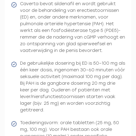
Caverta bevat sildenafil en wordt gebruikt
voor de behandeling van erectiestoornissen
(ED) en, onder andere merknamen, voor
pulmonale arteriële hypertensie (PAH). Het
werkt als een fosfodiësterase type 5 (PDE5)-
remmer die de nadering van cGMP verhoogt en
zo ontspanning van glad spierweefsel en
vaatverwijding in de penis bevordert.
De gebruikelijke dosering bij ED is 50–100 mg als
één keer dosis, ingenomen 30–60 minuten vóór
seksuele activiteit (maximaal 100 mg per dag).
Bij PAH is de gangbare dosering 20 mg drie
keer per dag. Ouderen of patiënten met
lever/niersfunctiestoornissen starten vaak
lager (bijv. 25 mg) en worden voorzichtig
getitreerd.
Toedieningsvorm: orale tabletten (25 mg, 50
mg, 100 mg). Voor PAH bestaan ook orale