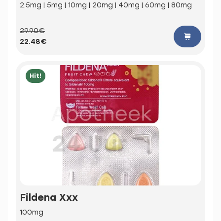
2.5mg | 5mg | 10mg | 20mg | 40mg | 60mg | 80mg
29.90€
22.48€
Hit!
Fildena Xxx
100mg