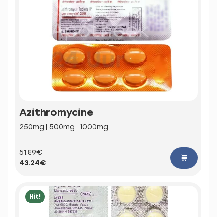
Azithromycine
250mg | 500mg | 1000mg
51.89€
43.24€
Hit!