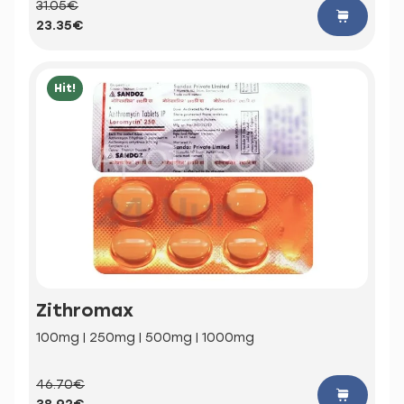
31.05€
23.35€
Hit!
Zithromax
100mg | 250mg | 500mg | 1000mg
46.70€