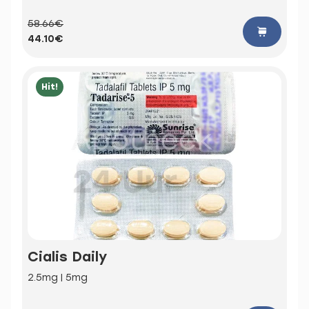
58.66€
44.10€
Hit!
Cialis Daily
2.5mg | 5mg