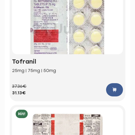
Tofranil
25mg | 75mg | 50mg
37.36€
31.13€
Hit!