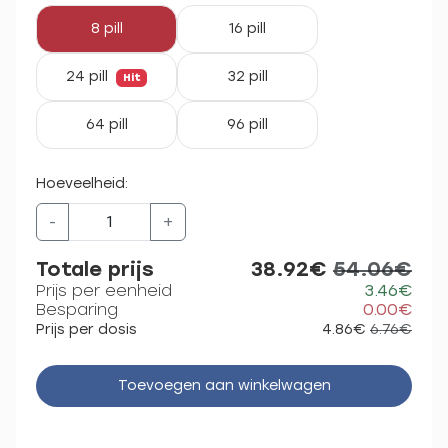
8 pill
16 pill
24 pill
32 pill
Hit
64 pill
96 pill
Hoeveelheid:
-
+
Totale prijs
38.92€
54.06€
Prijs per eenheid
3.46€
Besparing
0.00€
Prijs per dosis
4.86€
6.76€
Toevoegen aan winkelwagen