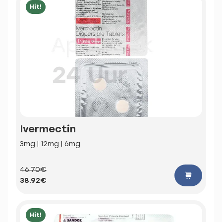
Hit!
Ivermectin
3mg | 12mg | 6mg
46.70€
38.92€
Hit!