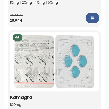
10mg | 20mg | 40mg | 60mg
34.50€
25.94€
Hit!
Kamagra
100mg