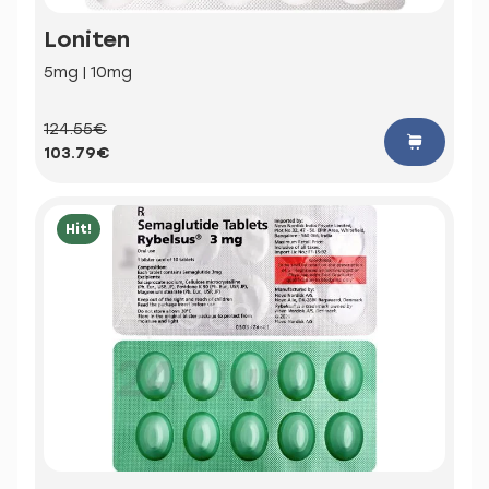
Loniten
5mg | 10mg
124.55€
103.79€
Hit!