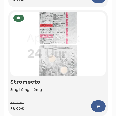
38.92€
Hit!
Stromectol
3mg | 6mg | 12mg
46.70€
38.92€