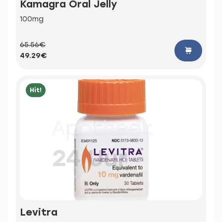
Kamagra Oral Jelly
100mg
65.56€
49.29€
Hit!
Levitra