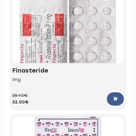
Finasteride
1mg
38.40€
32.00€