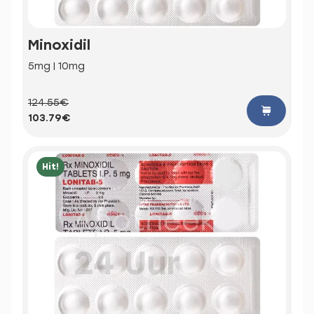
Minoxidil
5mg | 10mg
124.55€
103.79€
Hit!