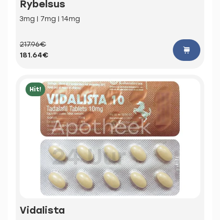
Rybelsus
3mg | 7mg | 14mg
217.96€
181.64€
Hit!
Vidalista