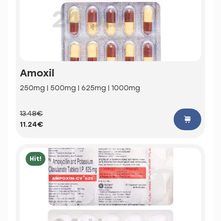
Amoxil
250mg | 500mg | 625mg | 1000mg
13.48€
11.24€
Hit!