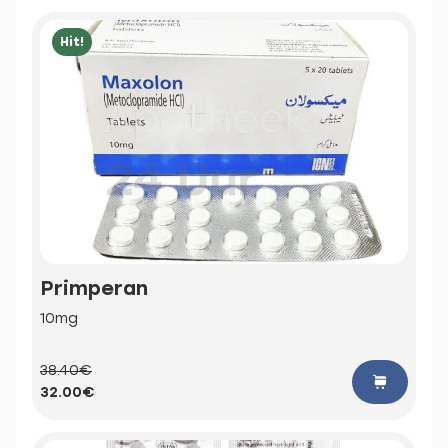
Hit!
Primperan
10mg
38.40€
32.00€