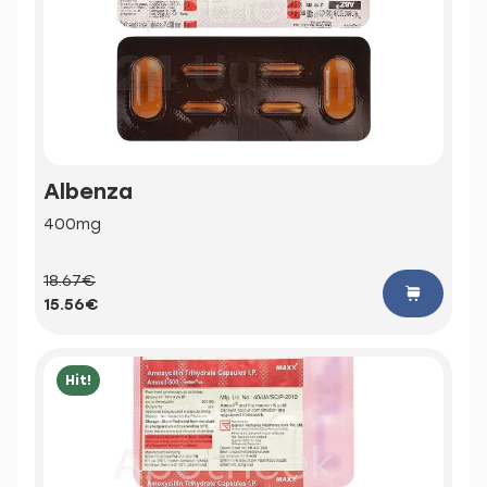
Albenza
400mg
18.67€
15.56€
Hit!