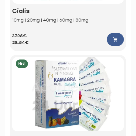
Cialis
10mg | 20mg | 40mg | 60mg | 80mg
37.95€
28.54€
Hit!