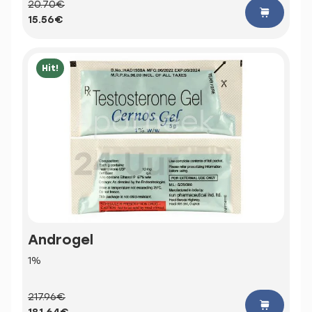
20.70€
15.56€
Hit!
Androgel
1%
217.96€