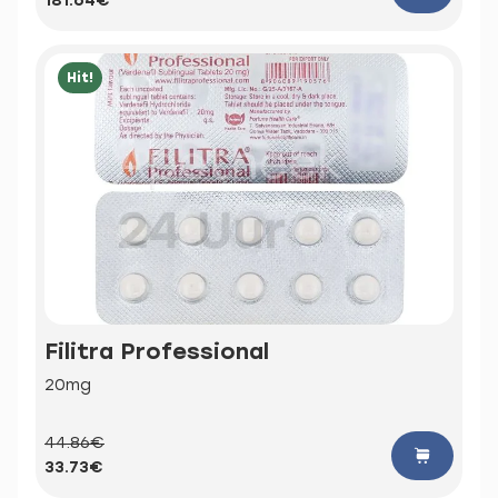
181.64€
Hit!
Filitra Professional
20mg
44.86€
33.73€