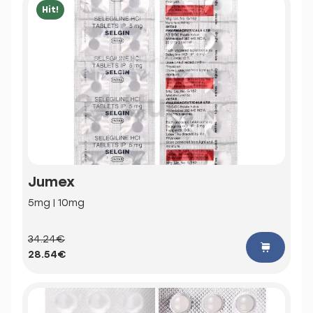
Hit!
Jumex
5mg | 10mg
34.24€
28.54€