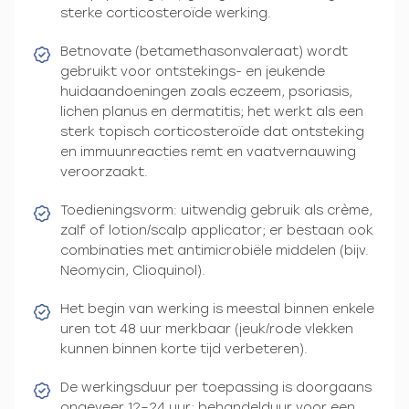
sterke corticosteroïde werking.
Betnovate (betamethasonvaleraat) wordt
gebruikt voor ontstekings- en jeukende
huidaandoeningen zoals eczeem, psoriasis,
lichen planus en dermatitis; het werkt als een
sterk topisch corticosteroïde dat ontsteking
en immuunreacties remt en vaatvernauwing
veroorzaakt.
Toedieningsvorm: uitwendig gebruik als crème,
zalf of lotion/scalp applicator; er bestaan ook
combinaties met antimicrobiële middelen (bijv.
Neomycin, Clioquinol).
Het begin van werking is meestal binnen enkele
uren tot 48 uur merkbaar (jeuk/rode vlekken
kunnen binnen korte tijd verbeteren).
De werkingsduur per toepassing is doorgaans
ongeveer 12–24 uur; behandelduur voor een