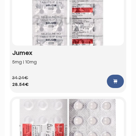
Jumex
5mg | 10mg
34.24€
28.54€