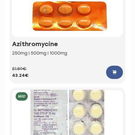
Azithromycine
250mg | 500mg | 1000mg
51.89€
43.24€
Hit!