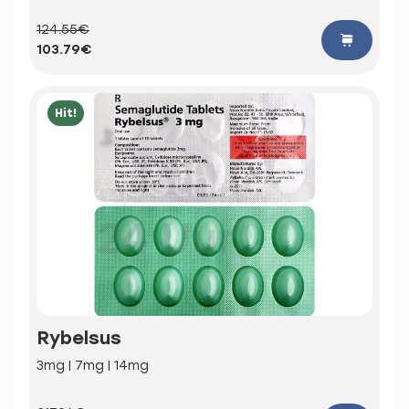
124.55€
103.79€
Hit!
Rybelsus
3mg | 7mg | 14mg