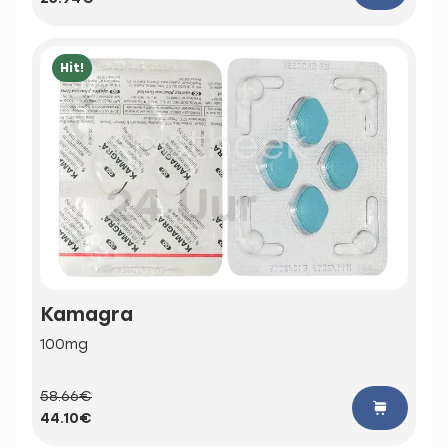
Hit!
Kamagra
100mg
58.66€
44.10€