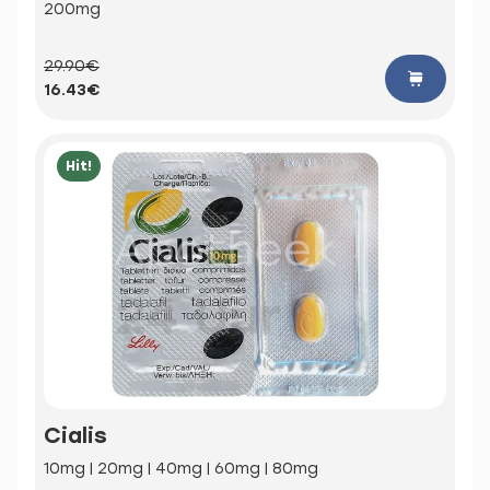
200mg
29.90€
16.43€
Hit!
Cialis
10mg | 20mg | 40mg | 60mg | 80mg