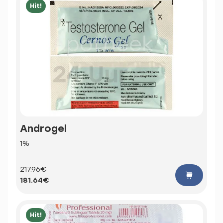
Hit!
Androgel
1%
217.96€
181.64€
Hit!