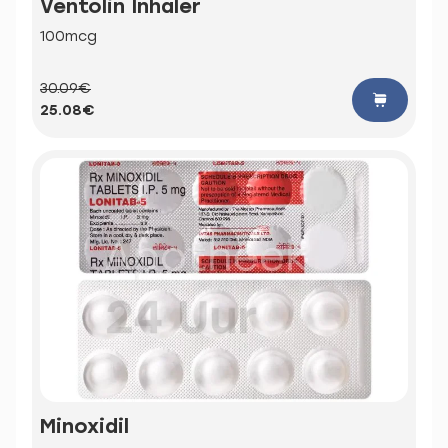
Ventolin Inhaler
100mcg
30.09€
25.08€
Minoxidil