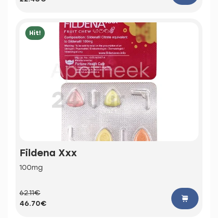
Hit!
Fildena Xxx
100mg
62.11€
46.70€