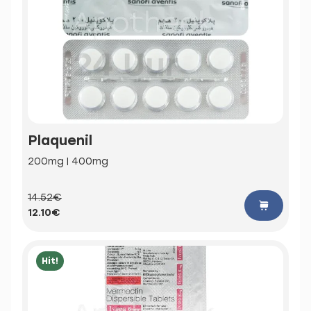
Plaquenil
200mg | 400mg
14.52€
12.10€
Hit!