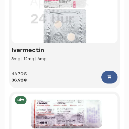
Ivermectin
3mg | 12mg | 6mg
46.70€
38.92€
Hit!