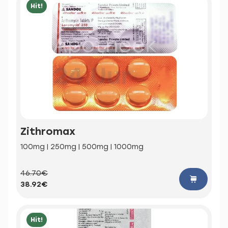
Hit!
Zithromax
100mg | 250mg | 500mg | 1000mg
46.70€
38.92€
Hit!