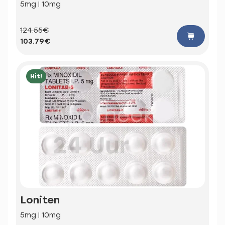
5mg | 10mg
124.55€
103.79€
Hit!
Loniten
5mg | 10mg