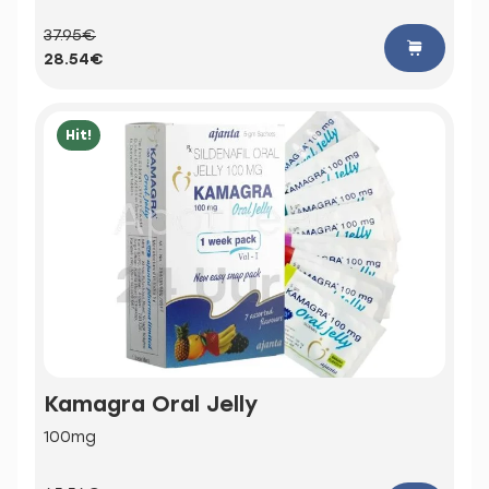
37.95€
28.54€
Hit!
Kamagra Oral Jelly
100mg