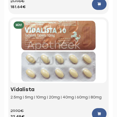
217.96€
181.64€
Hit!
Vidalista
2.5mg | 5mg | 10mg | 20mg | 40mg | 60mg | 80mg
29.90€
22.48€