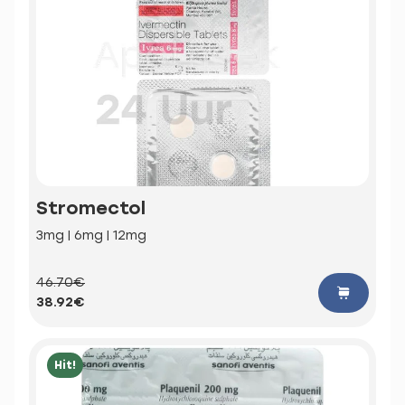
Stromectol
3mg | 6mg | 12mg
46.70€
38.92€
Hit!