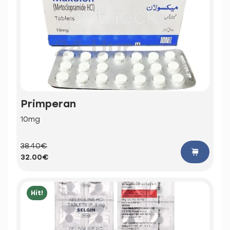
Primperan
10mg
38.40€
32.00€
Hit!