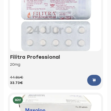
Filitra Professional
20mg
44.86€
33.73€
Hit!