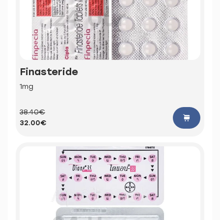
Finasteride
1mg
38.40€
32.00€