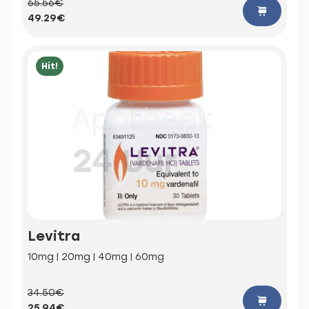
65.56€
49.29€
Hit!
Levitra
10mg | 20mg | 40mg | 60mg
34.50€
25.94€