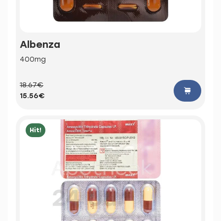
Albenza
400mg
18.67€
15.56€
Hit!