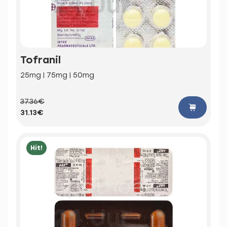
Tofranil
25mg | 75mg | 50mg
37.36€
31.13€
Hit!