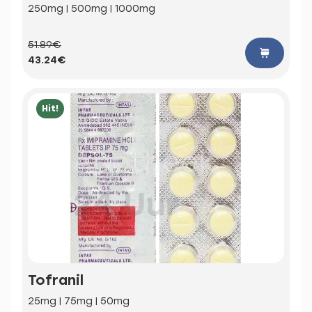
250mg | 500mg | 1000mg
51.89€
43.24€
Hit!
Tofranil
25mg | 75mg | 50mg