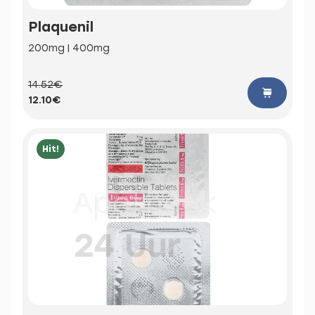
Plaquenil
200mg | 400mg
14.52€
12.10€
Hit!