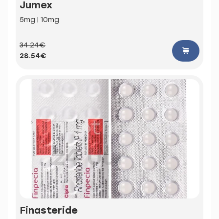
Jumex
5mg | 10mg
34.24€
28.54€
Finasteride