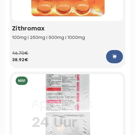
Zithromax
100mg | 250mg | 500mg | 1000mg
46.70€
38.92€
Hit!