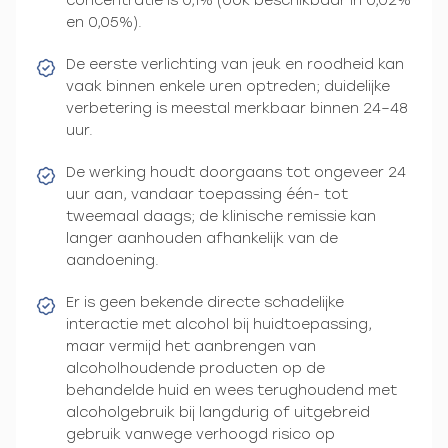
concentratie is 0,1% (ook beschikbaar in 0,02%
en 0,05%).
De eerste verlichting van jeuk en roodheid kan
vaak binnen enkele uren optreden; duidelijke
verbetering is meestal merkbaar binnen 24–48
uur.
De werking houdt doorgaans tot ongeveer 24
uur aan, vandaar toepassing één- tot
tweemaal daags; de klinische remissie kan
langer aanhouden afhankelijk van de
aandoening.
Er is geen bekende directe schadelijke
interactie met alcohol bij huidtoepassing,
maar vermijd het aanbrengen van
alcoholhoudende producten op de
behandelde huid en wees terughoudend met
alcoholgebruik bij langdurig of uitgebreid
gebruik vanwege verhoogd risico op