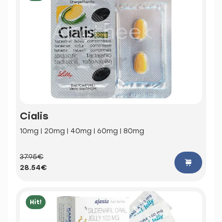
Cialis
10mg | 20mg | 40mg | 60mg | 80mg
37.95€
28.54€
Hit!