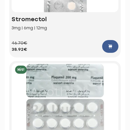
Stromectol
3mg | 6mg | 12mg
46.70€
38.92€
Hit!