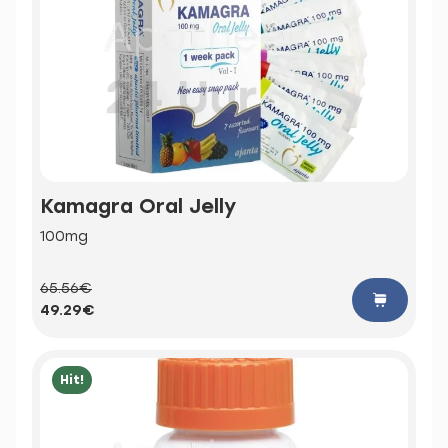
Kamagra Oral Jelly
100mg
65.56€
49.29€
Hit!