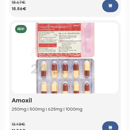
18.67€
15.56€
Hit!
Amoxil
250mg | 500mg | 625mg | 1000mg
13.48€