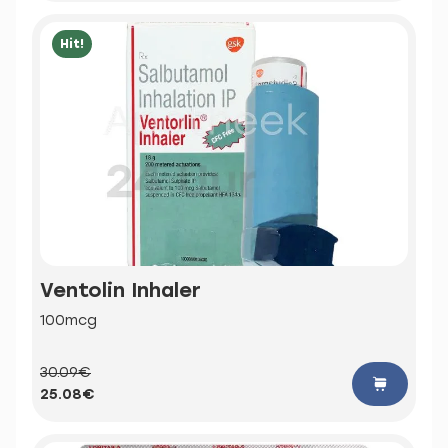
Hit!
Ventolin Inhaler
100mcg
30.09€
25.08€