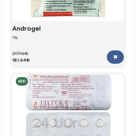
Androgel
1%
217.96€
181.64€
Hit!