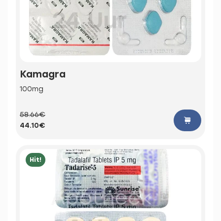
Kamagra
100mg
58.66€
44.10€
Hit!