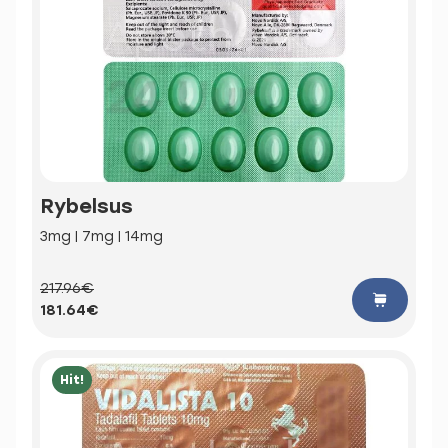
Rybelsus
3mg | 7mg | 14mg
217.96€
181.64€
Hit!