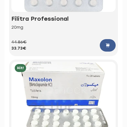
Filitra Professional
20mg
44.86€
33.73€
Hit!