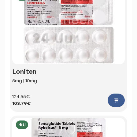
Loniten
5mg | 10mg
124.55€
103.79€
Hit!