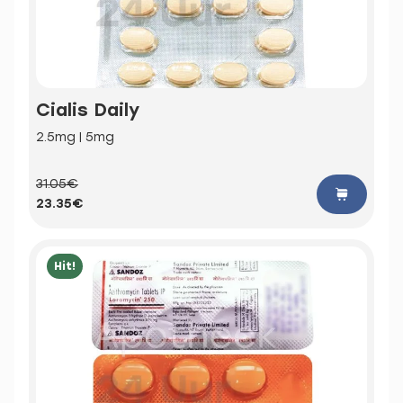
Cialis Daily
2.5mg | 5mg
31.05€
23.35€
Hit!