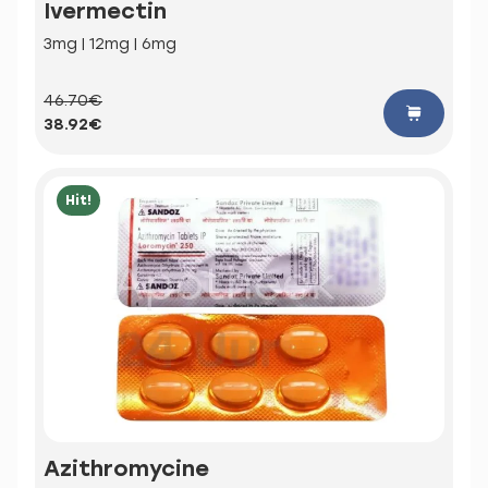
Ivermectin
3mg | 12mg | 6mg
46.70€
38.92€
Hit!
Azithromycine