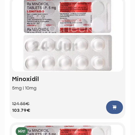
Minoxidil
5mg | 10mg
124.55€
103.79€
Hit!