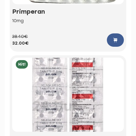
Primperan
10mg
38.40€
32.00€
Hit!