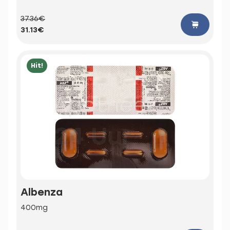
37.36€
31.13€
Hit!
Albenza
400mg