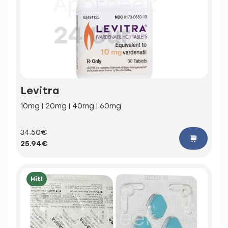
Levitra
10mg | 20mg | 40mg | 60mg
34.50€
25.94€
Hit!