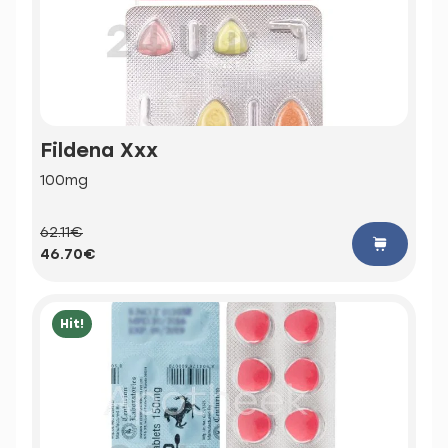
Fildena Xxx
100mg
62.11€
46.70€
Hit!