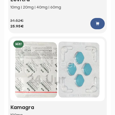
10mg | 20mg | 40mg | 60mg
34.52€
25.95€
Hit!
Kamagra