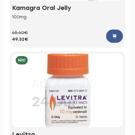
Kamagra Oral Jelly
100mg
65.60€
49.32€
Hit!
Levitra