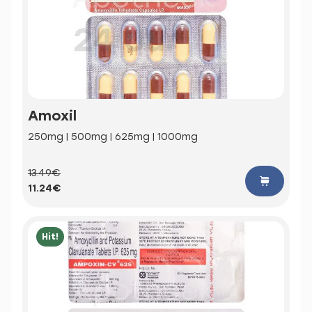
Amoxil
250mg | 500mg | 625mg | 1000mg
13.49€
11.24€
Hit!