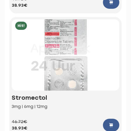
38.93€
Hit!
Stromectol
3mg | 6mg | 12mg
46.72€
38.93€