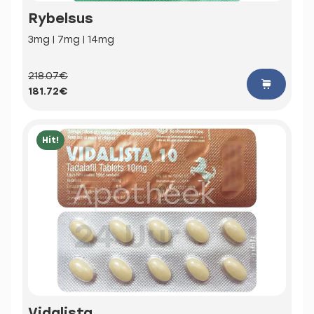
Rybelsus
3mg | 7mg | 14mg
218.07€
181.72€
Hit!
Vidalista