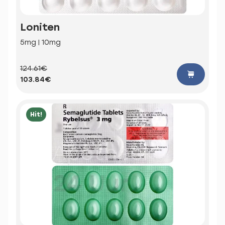
Loniten
5mg | 10mg
124.61€
103.84€
Hit!