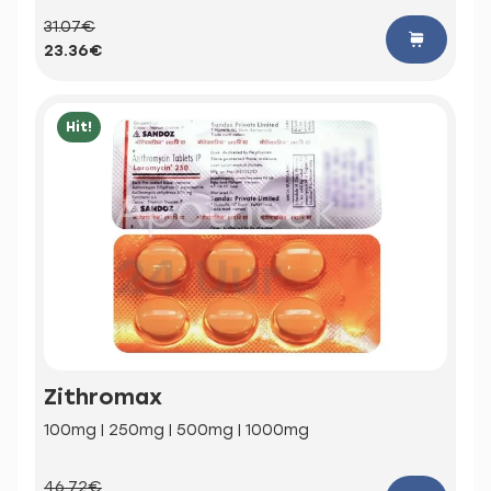
31.07€
23.36€
Hit!
Zithromax
100mg | 250mg | 500mg | 1000mg
46.72€