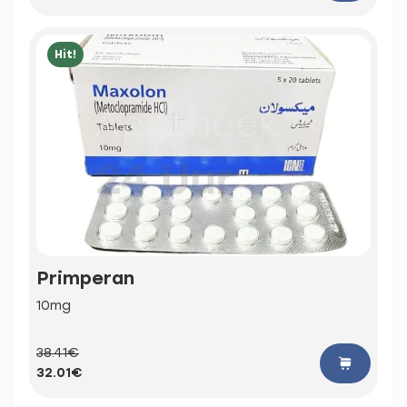
Hit!
Primperan
10mg
38.41€
32.01€