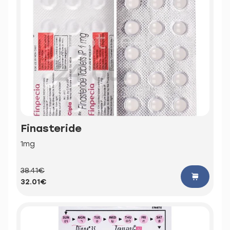
Finasteride
1mg
38.41€
32.01€