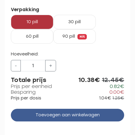
Verpakking
10 pill
30 pill
60 pill
90 pill
Hit
Hoeveelheid:
-
+
Totale prijs
10.38€
12.45€
Prijs per eenheid
0.82€
Besparing
0.00€
Prijs per dosis
1.04€
1.25€
Toevoegen aan winkelwagen