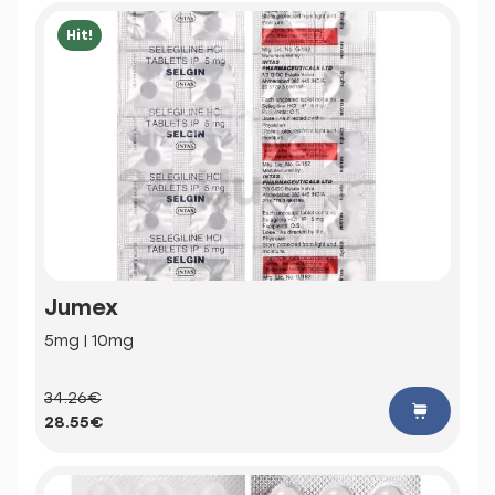
Hit!
Jumex
5mg | 10mg
34.26€
28.55€