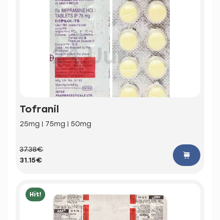
Tofranil
25mg | 75mg | 50mg
37.38€
31.15€
Hit!