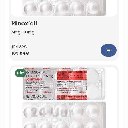
Minoxidil
5mg | 10mg
124.61€
103.84€
Hit!