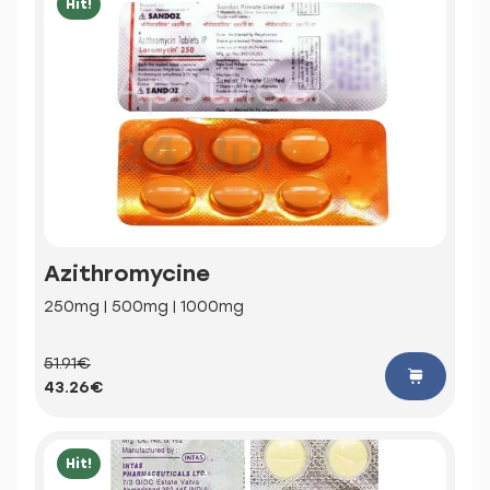
Hit!
Azithromycine
250mg | 500mg | 1000mg
51.91€
43.26€
Hit!