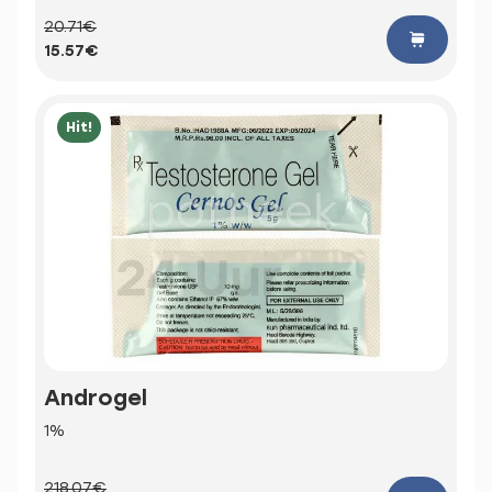
20.71€
15.57€
Hit!
Androgel
1%
218.07€