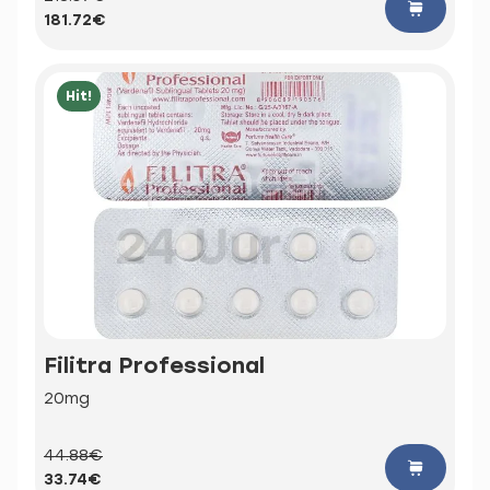
181.72€
Hit!
Filitra Professional
20mg
44.88€
33.74€