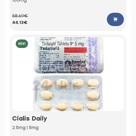
100mg
58.69€
44.13€
Hit!
Cialis Daily
2.5mg | 5mg