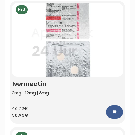
Hit!
Ivermectin
3mg | 12mg | 6mg
46.72€
38.93€