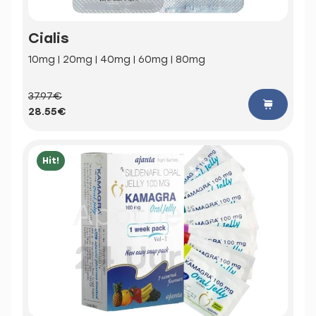
Cialis
10mg | 20mg | 40mg | 60mg | 80mg
37.97€
28.55€
Hit!