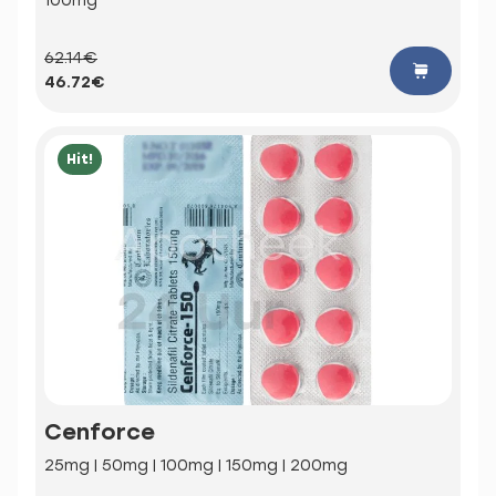
100mg
62.14€
46.72€
Hit!
Cenforce
25mg | 50mg | 100mg | 150mg | 200mg