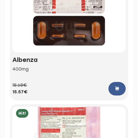
Albenza
400mg
18.68€
15.57€
Hit!