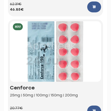
62.31€
46.85€
Hit!
Cenforce
25mg | 50mg | 100mg | 150mg | 200mg
20.77€