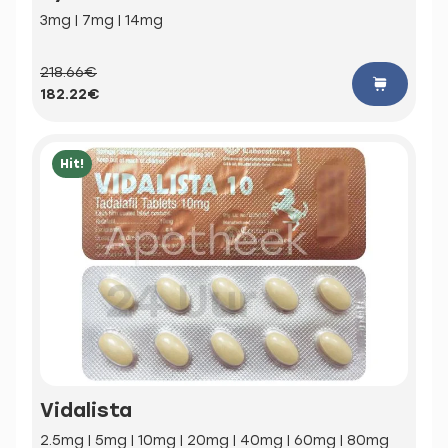
3mg | 7mg | 14mg
218.66€
182.22€
Hit!
Vidalista
2.5mg | 5mg | 10mg | 20mg | 40mg | 60mg | 80mg