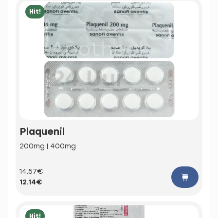
Hit!
Plaquenil
200mg | 400mg
14.57€
12.14€
Hit!