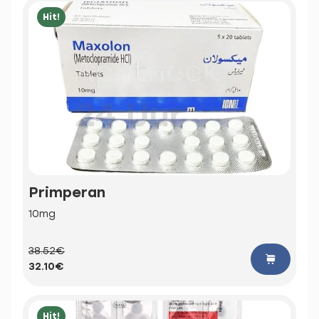
Hit!
Primperan
10mg
38.52€
32.10€
Hit!