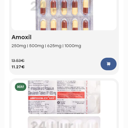
Amoxil
250mg | 500mg | 625mg | 1000mg
13.53€
11.27€
Hit!