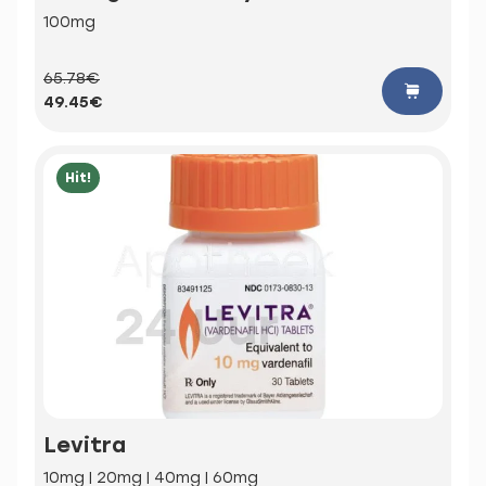
100mg
65.78€
49.45€
Hit!
Levitra
10mg | 20mg | 40mg | 60mg