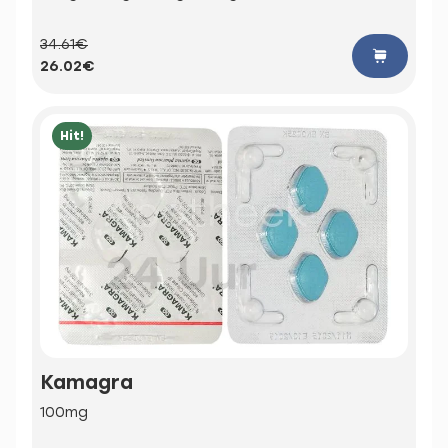
34.61€
26.02€
Hit!
Kamagra
100mg