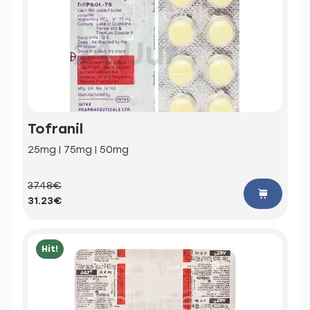
Tofranil
25mg | 75mg | 50mg
37.48€
31.23€
Hit!