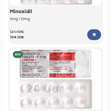
Minoxidil
5mg | 10mg
124.95€
104.12€
Hit!