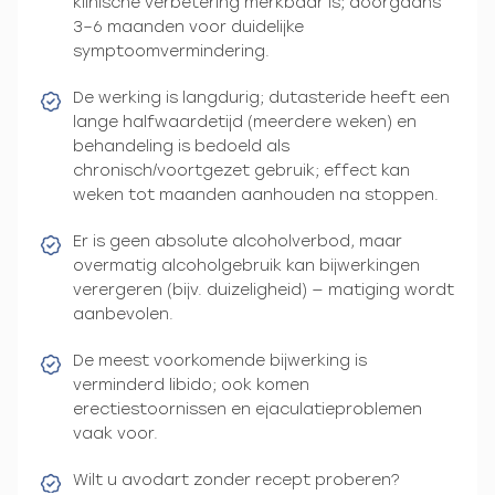
klinische verbetering merkbaar is; doorgaans
3–6 maanden voor duidelijke
symptoomvermindering.
De werking is langdurig; dutasteride heeft een
lange halfwaardetijd (meerdere weken) en
behandeling is bedoeld als
chronisch/voortgezet gebruik; effect kan
weken tot maanden aanhouden na stoppen.
Er is geen absolute alcoholverbod, maar
overmatig alcoholgebruik kan bijwerkingen
verergeren (bijv. duizeligheid) — matiging wordt
aanbevolen.
De meest voorkomende bijwerking is
verminderd libido; ook komen
erectiestoornissen en ejaculatieproblemen
vaak voor.
Wilt u avodart zonder recept proberen?