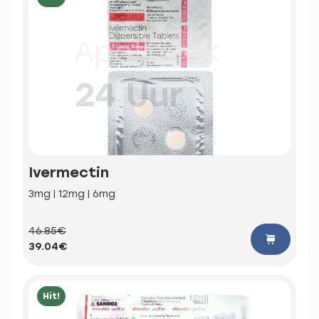
Ivermectin
3mg | 12mg | 6mg
46.85€
39.04€
Hit!