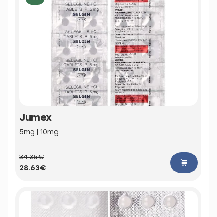
Jumex
5mg | 10mg
34.35€
28.63€