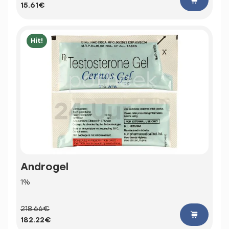
15.61€
Hit!
Androgel
1%
218.66€
182.22€