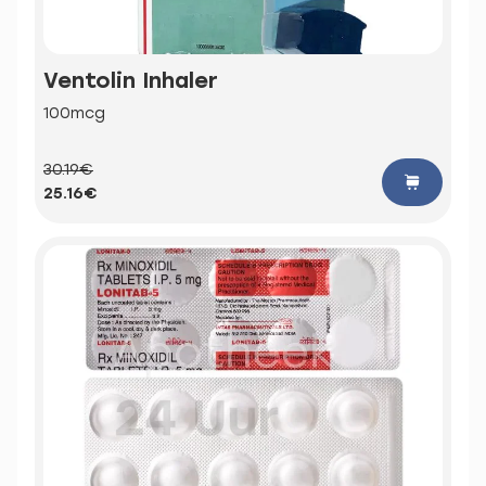
Ventolin Inhaler
100mcg
30.19€
25.16€