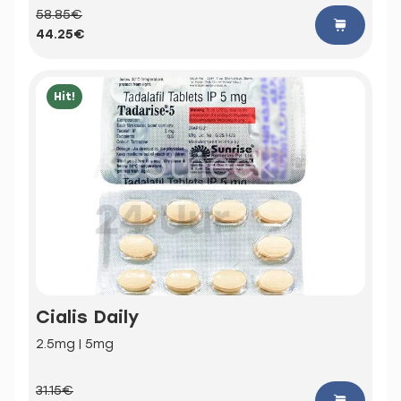
58.85€
44.25€
Hit!
Cialis Daily
2.5mg | 5mg
31.15€