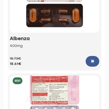
Albenza
400mg
18.73€
15.61€
Hit!