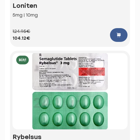
Loniten
5mg | 10mg
124.95€
104.12€
Hit!
Rybelsus