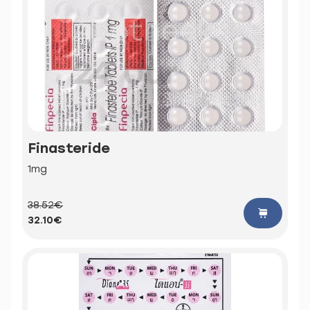
Finasteride
1mg
38.52€
32.10€