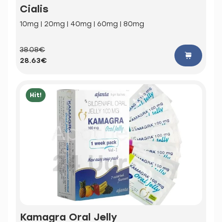
Cialis
10mg | 20mg | 40mg | 60mg | 80mg
38.08€
28.63€
Hit!
Kamagra Oral Jelly