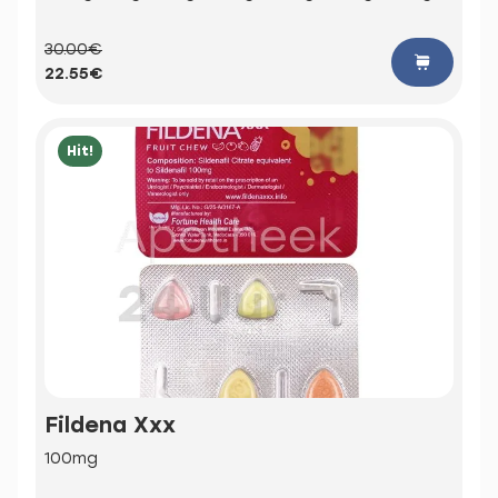
30.00€
22.55€
Hit!
Fildena Xxx
100mg