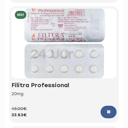
Hit!
Filitra Professional
20mg
45.00€
33.83€