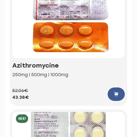
Azithromycine
250mg | 500mg | 1000mg
52.06€
43.38€
Hit!