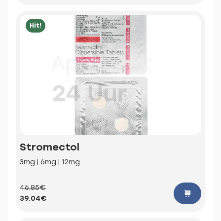
Hit!
Stromectol
3mg | 6mg | 12mg
46.85€
39.04€