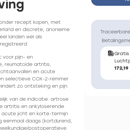
ving
zonder recept kopen, met
erland en discrete, anonieme
Traceerbare
eel landen wel als
Betalingsm
registreerd.
Gratis
 voor pijn- en
Luchtp
, reumatoïde artritis,
172,19
jichtaanvallen en acute
een selectieve COX-2-remmer
ndert zo ontsteking en pijn.
lijk van de indicatie: artrose
artritis en ankyloserende
acute jicht en korte-termijn
g eenmaal daags (kortdurend,
dheelkundige/postoperatieve