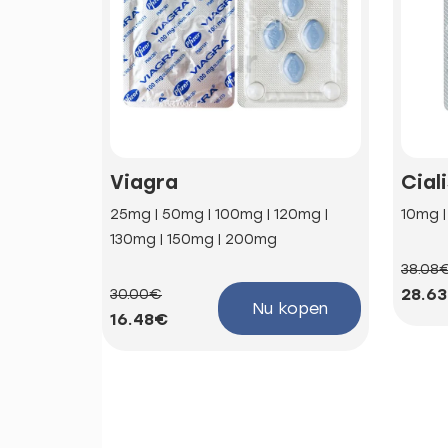
Viagra
Cial
25mg | 50mg | 100mg | 120mg |
10mg 
130mg | 150mg | 200mg
38.08
28.6
30.00€
Nu kopen
16.48€