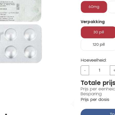
60mg
Verpakking
30 pill
120 pill
Hoeveelheid:
-
Totale prij
Prijs per eenhei
Besparing
Prijs per dosis
To