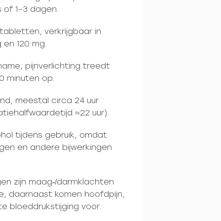
s of 1–3 dagen.
abletten, verkrijgbaar in
 en 120 mg.
name; pijnverlichting treedt
0 minuten op.
nd, meestal circa 24 uur
tiehalfwaardetijd ≈22 uur).
hol tijdens gebruik, omdat
ngen en andere bijwerkingen
en zijn maag‑/darmklachten
ree; daarnaast komen hoofdpijn,
te bloeddrukstijging voor.