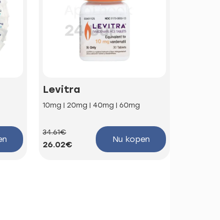
Levitra
Kamag
10mg | 20mg | 40mg | 60mg
100mg
34.61€
58.85€
en
Nu kopen
26.02€
44.25€