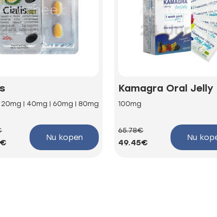
is
Kamagra Oral Jelly
| 20mg | 40mg | 60mg | 80mg
100mg
€
65.78€
Nu kopen
Nu kop
3€
49.45€