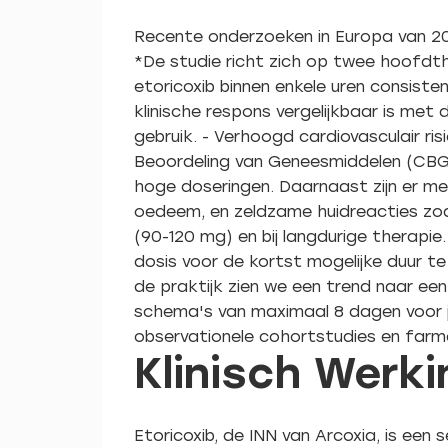
Recente onderzoeken in Europa van 202
*De studie richt zich op twee hoofdthe
etoricoxib binnen enkele uren consisten
klinische respons vergelijkbaar is met
gebruik. - Verhoogd cardiovasculair ri
Beoordeling van Geneesmiddelen (CBG) 
hoge doseringen. Daarnaast zijn er mel
oedeem, en zeldzame huidreacties zoa
(90-120 mg) en bij langdurige therapie
dosis voor de kortst mogelijke duur t
de praktijk zien we een trend naar een
schema's van maximaal 8 dagen voor ji
observationele cohortstudies en farm
Klinisch Wer
Etoricoxib, de INN van Arcoxia, is ee