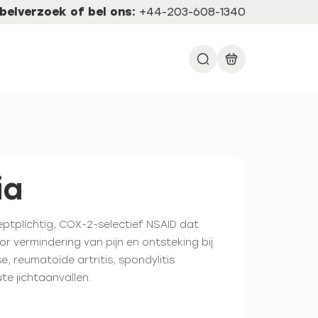
belverzoek of bel ons:
+44-203-608-1340
ia
eptplichtig, COX-2-selectief NSAID dat
r vermindering van pijn en ontsteking bij
, reumatoïde artritis, spondylitis
te jichtaanvallen.