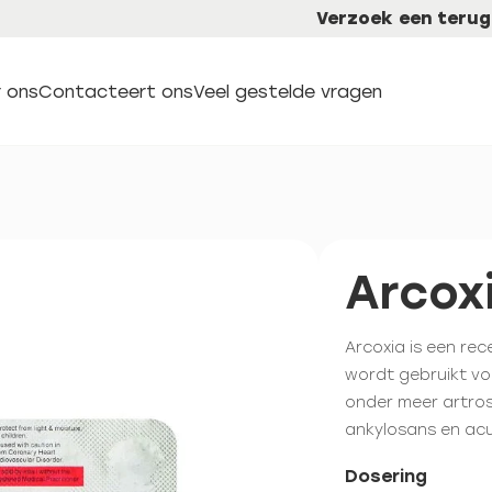
Verzoek een terug
 ons
Contacteert ons
Veel gestelde vragen
Arcox
Arcoxia is een rec
wordt gebruikt voo
onder meer artrose
ankylosans en acu
Dosering