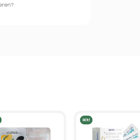
beren?
Hit!