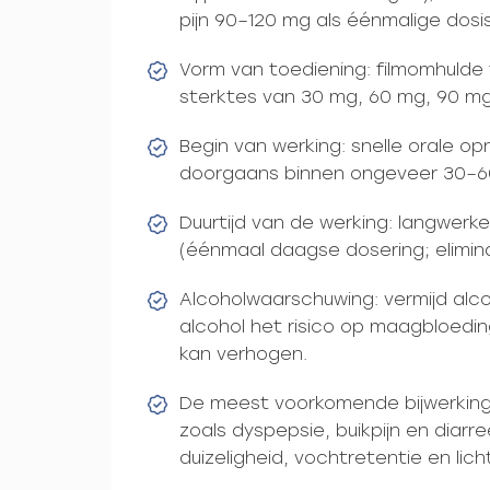
pijn 90–120 mg als éénmalige dosi
Vorm van toediening: filmomhulde t
sterktes van 30 mg, 60 mg, 90 mg
Begin van werking: snelle orale op
doorgaans binnen ongeveer 30–6
Duurtijd van de werking: langwerke
(éénmaal daagse dosering; elimina
Alcoholwaarschuwing: vermijd alco
alcohol het risico op maagbloedi
kan verhogen.
De meest voorkomende bijwerking
zoals dyspepsie, buikpijn en diar
duizeligheid, vochtretentie en lich