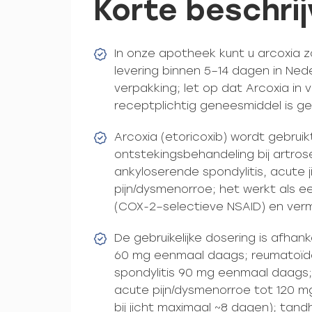
Korte beschrij
In onze apotheek kunt u arcoxia 
levering binnen 5–14 dagen in Ned
verpakking; let op dat Arcoxia in v
receptplichtig geneesmiddel is ge
Arcoxia (etoricoxib) wordt gebruikt
ontstekingsbehandeling bij artrose
ankyloserende spondylitis, acute 
pijn/dysmenorroe; het werkt als 
(COX-2–selectieve NSAID) en vermi
De gebruikelijke dosering is afhanke
60 mg eenmaal daags; reumatoïde 
spondylitis 90 mg eenmaal daags; 
acute pijn/dysmenorroe tot 120 m
bij jicht maximaal ~8 dagen); tan