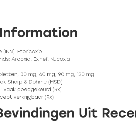
 Information
(INN): Etoricoxib
ds: Arcoxia, Exinef, Nucoxia
bletten, 30 mg, 60 mg, 90 mg, 120 mg
erck Sharp & Dohme (MSD)
s: Vaak goedgekeurd (Rx)
ecept verkrijgbaar (Rx)
 Bevindingen Uit Rec