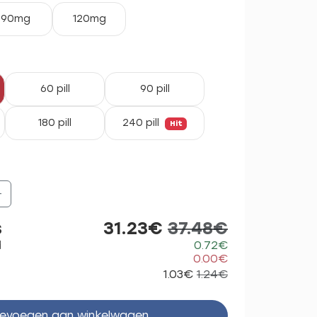
90mg
120mg
60 pill
90 pill
180 pill
240 pill
Hit
+
s
31.23€
37.48€
d
0.72€
0.00€
1.03€
1.24€
evoegen aan winkelwagen