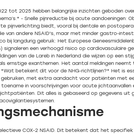
2 tot 2025 hebben belangrijke inzichten geboden over 
ma’s:* - Snelle pijnreductie bij acute aandoeningen: O
te pijnverlichting biedt, vooral bij dentale en postoper
 die van andere NSAID's, maar met minder gastro-intesti
sico bij langdurig gebruik: Het Europese Geneesmiddele
signaleren een verhoogd risico op cardiovasculaire geb
dingen van de Lareb in Nederland die wijzen op een stij
ls ernstige exanthemen. Het aantal meldingen neemt t
. *Wat betekent dit voor de NHG-richtlijnen?* Het is e
e gebruiken, met extra aandacht voor patiënten met een
 toename in voorschrijvingen voor acute jichtaanvallen
chtpatiënten. Dit alles is gebaseerd op gegevens uit 
acovigilantiesystemen.
kingsmechanisme
n selectieve COX-2 NSAID. Dit betekent dat het specifi