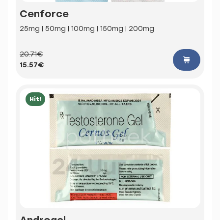
Cenforce
25mg | 50mg | 100mg | 150mg | 200mg
20.71€
15.57€
Hit!
Androgel