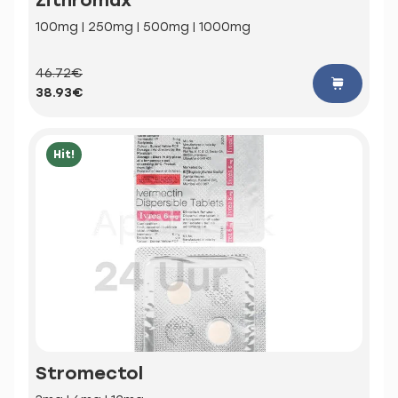
100mg | 250mg | 500mg | 1000mg
46.72€
38.93€
Hit!
Stromectol