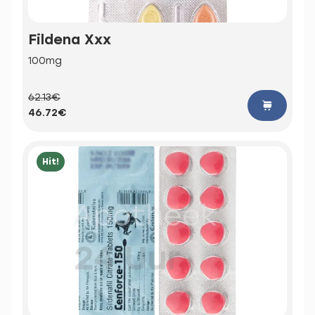
Fildena Xxx
100mg
62.13€
46.72€
Hit!