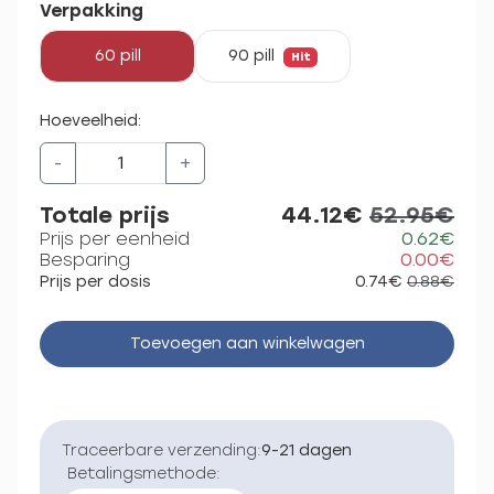
Verpakking
60 pill
90 pill
Hit
Hoeveelheid:
-
+
Totale prijs
44.12€
52.95€
Prijs per eenheid
0.62€
Besparing
0.00€
Prijs per dosis
0.74€
0.88€
Toevoegen aan winkelwagen
Traceerbare verzending:
9-21 dagen
Betalingsmethode: