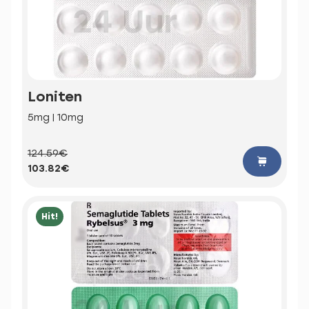
Loniten
5mg | 10mg
124.59€
103.82€
Hit!