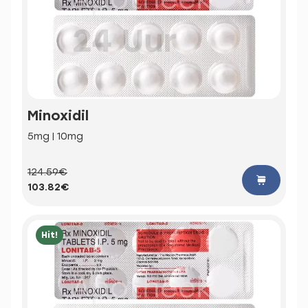
Minoxidil
5mg | 10mg
124.59€
103.82€
Hit!