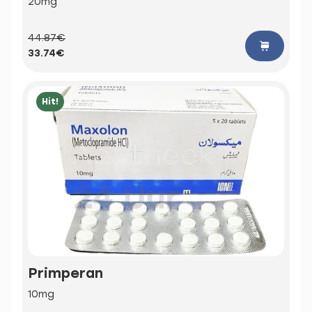
20mg
44.87€
33.74€
Hit!
Primperan
10mg