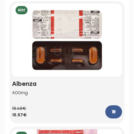
Hit!
Albenza
400mg
18.68€
15.57€