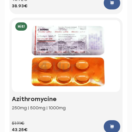
38.93€
Hit!
Azithromycine
250mg | 500mg | 1000mg
51.91€
43.25€