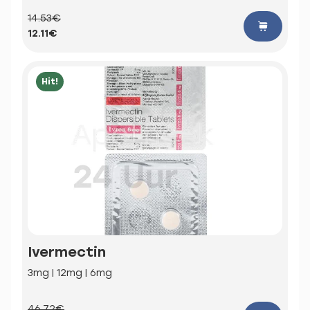
14.53€
12.11€
Hit!
Ivermectin
3mg | 12mg | 6mg
46.72€