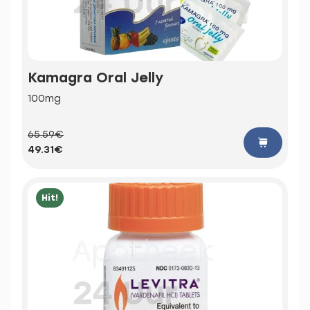
Kamagra Oral Jelly
100mg
65.59€
49.31€
Hit!