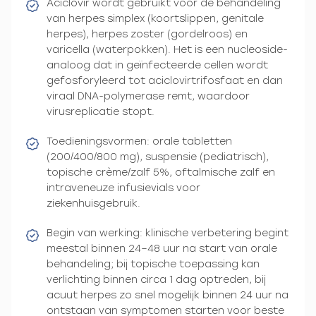
Aciclovir wordt gebruikt voor de behandeling
van herpes simplex (koortslippen, genitale
herpes), herpes zoster (gordelroos) en
varicella (waterpokken). Het is een nucleoside-
analoog dat in geïnfecteerde cellen wordt
gefosforyleerd tot aciclovirtrifosfaat en dan
viraal DNA-polymerase remt, waardoor
virusreplicatie stopt.
Toedieningsvormen: orale tabletten
(200/400/800 mg), suspensie (pediatrisch),
topische crème/zalf 5%, oftalmische zalf en
intraveneuze infusievials voor
ziekenhuisgebruik.
Begin van werking: klinische verbetering begint
meestal binnen 24–48 uur na start van orale
behandeling; bij topische toepassing kan
verlichting binnen circa 1 dag optreden, bij
acuut herpes zo snel mogelijk binnen 24 uur na
ontstaan van symptomen starten voor beste