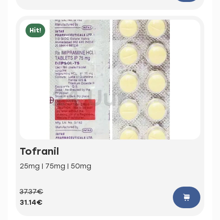
Hit!
Tofranil
25mg | 75mg | 50mg
37.37€
31.14€