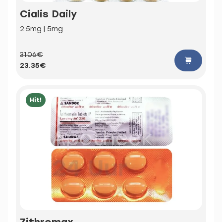
Cialis Daily
2.5mg | 5mg
31.06€
23.35€
Hit!
Zithromax