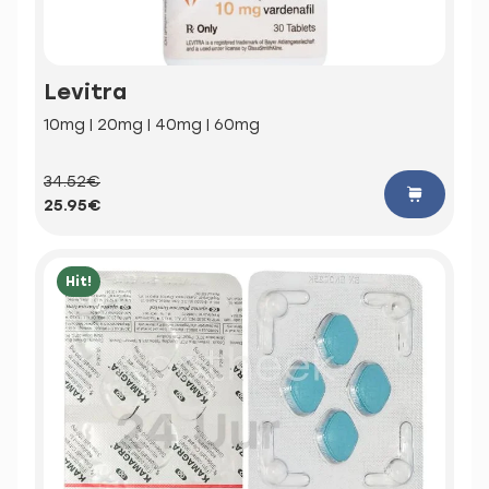
Levitra
10mg | 20mg | 40mg | 60mg
34.52€
25.95€
Hit!