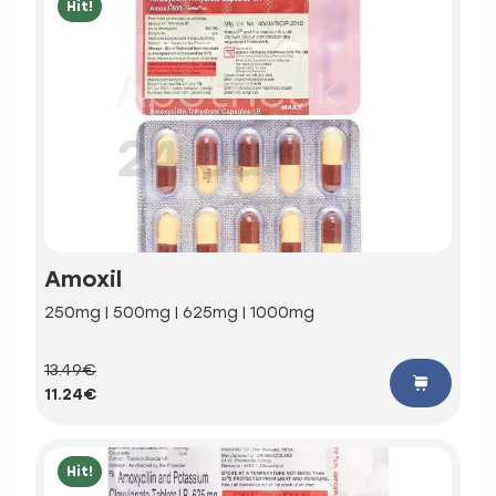
Hit!
Amoxil
250mg | 500mg | 625mg | 1000mg
13.49€
11.24€
Hit!