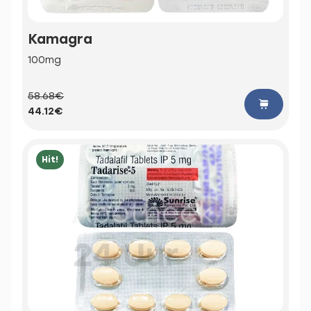
Kamagra
100mg
58.68€
44.12€
Hit!