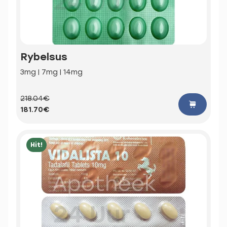
Rybelsus
3mg | 7mg | 14mg
218.04€
181.70€
Hit!