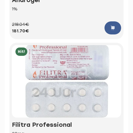
1%
218.04€
181.70€
Hit!
Filitra Professional