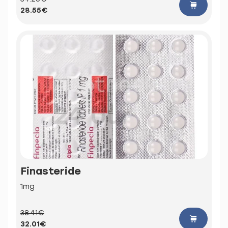
28.55€
Finasteride
1mg
38.41€
32.01€