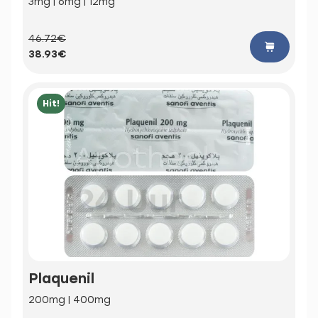
3mg | 6mg | 12mg
46.72€
38.93€
Hit!
Plaquenil
200mg | 400mg