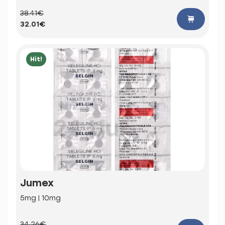
38.41€
32.01€
Hit!
Jumex
5mg | 10mg
34.26€