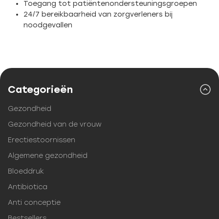
Toegang tot patiëntenondersteuningsgroepen
24/7 bereikbaarheid van zorgverleners bij
noodgevallen
Categorieën
Gezondheid
Gezondheid van de vrouw
Erectiestoornissen
Algemene gezondheid
Bloeddruk
Antibiotica
Anti conceptie
Bestsellers