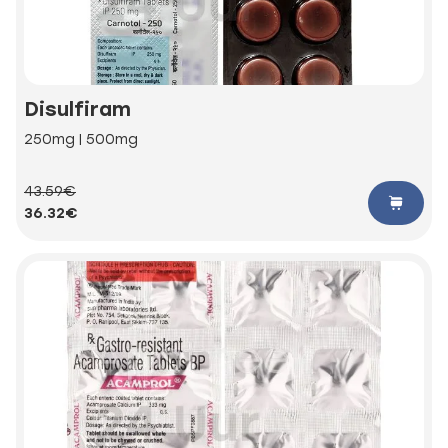
Disulfiram
250mg | 500mg
43.59€
36.32€