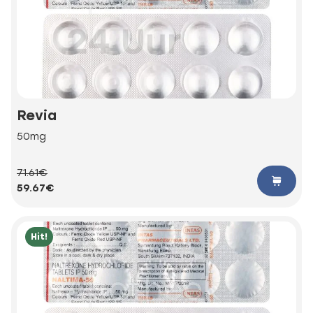
Revia
50mg
71.61€
59.67€
Hit!