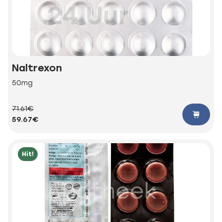
Naltrexon
50mg
71.61€
59.67€
Hit!