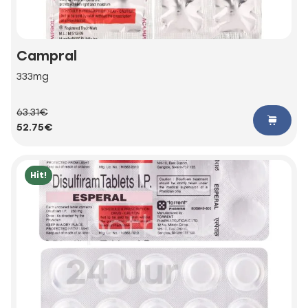
Campral
333mg
63.31€
52.75€
Hit!