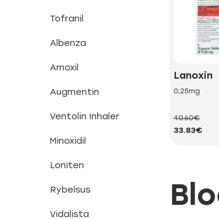
Tofranil
Albenza
Amoxil
Lanoxin
Augmentin
0,25mg
Ventolin Inhaler
40.60€
33.83€
Minoxidil
Loniten
Bl
Rybelsus
Vidalista