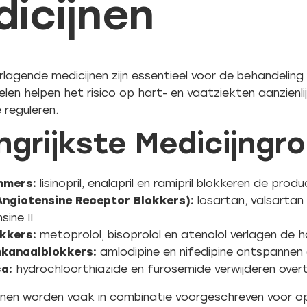
icijnen
lagende medicijnen zijn essentieel voor de behandeling
en helpen het risico op hart- en vaatziekten aanzienl
 reguleren.
ngrijkste Medicijngr
mmers:
lisinopril, enalapril en ramipril blokkeren de prod
Angiotensine Receptor Blokkers):
losartan, valsartan
sine II
kkers:
metoprolol, bisoprolol en atenolol verlagen de 
kanaalblokkers:
amlodipine en nifedipine ontspannen
ca:
hydrochloorthiazide en furosemide verwijderen overto
jnen worden vaak in combinatie voorgeschreven voor o