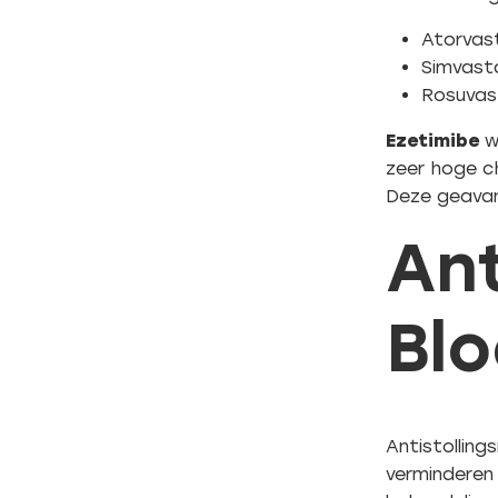
Atorvast
Simvasta
Rosuvas
Ezetimibe
w
zeer hoge c
Deze geavan
Ant
Bl
Antistolling
verminderen 