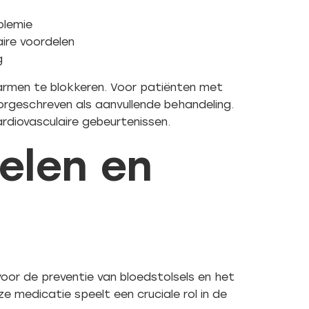
olemie
ire voordelen
g
armen te blokkeren. Voor patiënten met
rgeschreven als aanvullende behandeling.
diovasculaire gebeurtenissen.
elen en
 voor de preventie van bloedstolsels en het
e medicatie speelt een cruciale rol in de