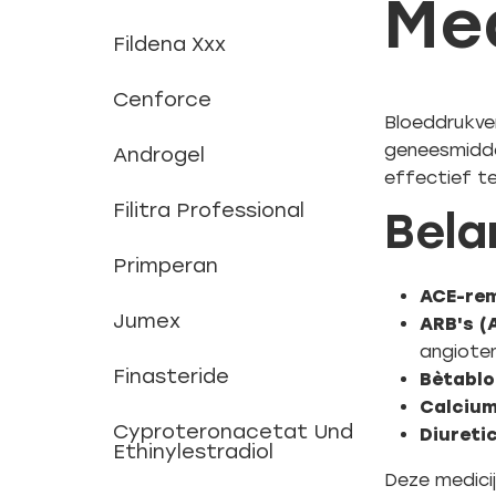
Med
Fildena Xxx
Cenforce
Bloeddrukver
geneesmiddel
Androgel
effectief te
Filitra Professional
Bela
Primperan
ACE-re
Jumex
ARB's (
angioten
Finasteride
Bètablo
Calcium
Cyproteronacetat Und
Diureti
Ethinylestradiol
Deze medici