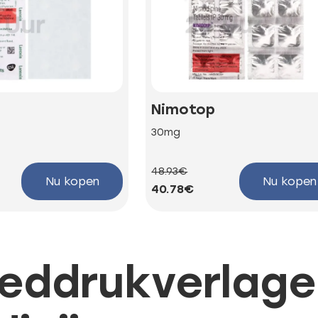
Nimotop
30mg
48.93€
Nu kopen
Nu kopen
40.78€
oeddrukverlag