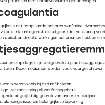
 van patiënten met cardiovasculaire aandoeningen.
coagulantia
grijkste anticoagulantia behoren warfarine, rivaroxaba
 vitamine K-antagonist die uitgebreide monitoring verei
 en apixaban directe werkingsmechanismen hebben en m
tjesaggregatieremm
lzuur en clopidogrel zijn veelgebruikte plaatjesaggrega
onteren. Deze medicijnen worden vaak voorgeschreven t
 van bloedstolsels bij atriumfibrilleren
ige INR-monitoring bij warfarinegebruik
tigheid bij gelijktijdig gebruik van andere medicijnen
 bloedingsrisico als belangrijkste bijwerking