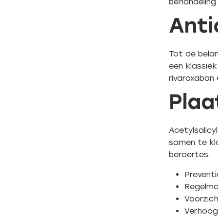
behandeling
Anti
Tot de belan
een klassiek
rivaroxaban
Plaa
Acetylsalicy
samen te kl
beroertes.
Preventie
Regelmat
Voorzich
Verhoogd