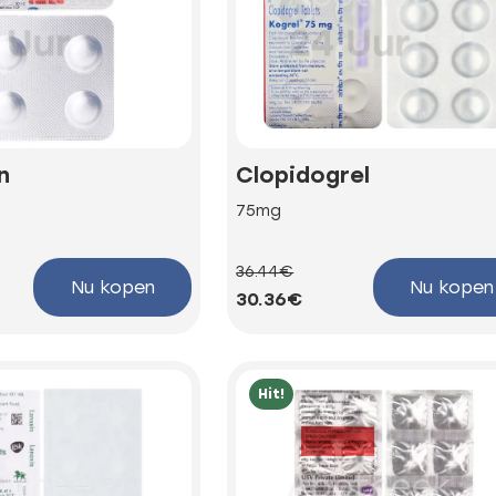
n
Clopidogrel
75mg
36.44€
Nu kopen
Nu kopen
30.36€
Hit!