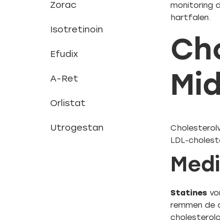
Zorac
monitoring d
hartfalen.
Isotretinoin
Ch
Efudix
Mi
A-Ret
Orlistat
Utrogestan
Cholesterolv
LDL-choleste
Medi
Statines
vor
remmen de ch
cholesterol