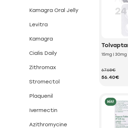
Kamagra Oral Jelly
Levitra
Kamagra
Tolvapta
Cialis Daily
15mg | 30mg
Zithromax
67.68€
56.40€
Stromectol
Plaquenil
Hit!
Ivermectin
Azithromycine