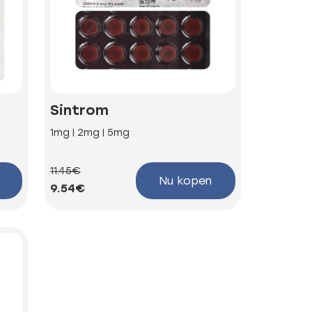
Sintrom
1mg | 2mg | 5mg
11.45€
Nu kopen
9.54€