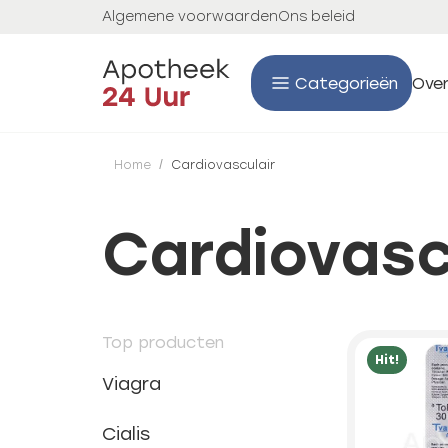
Algemene voorwaarden
Ons beleid
Categorieën
Over
Home
/
Cardiovasculair
Cardiovasc
Top producten
Hit!
Viagra
Cialis