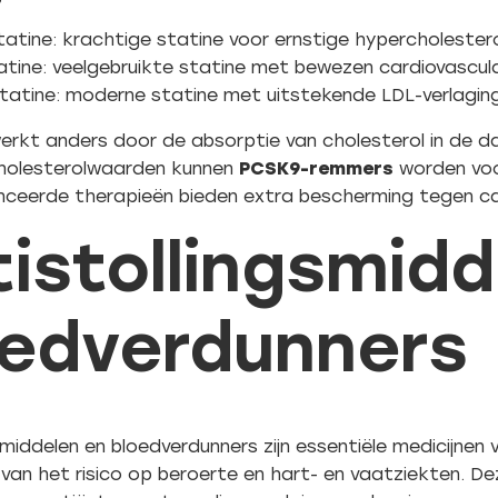
atine: krachtige statine voor ernstige hypercholester
tine: veelgebruikte statine met bewezen cardiovascula
tatine: moderne statine met uitstekende LDL-verlagin
erkt anders door de absorptie van cholesterol in de d
holesterolwaarden kunnen
PCSK9-remmers
worden voo
ceerde therapieën bieden extra bescherming tegen car
istollingsmidd
oedverdunners
smiddelen en bloedverdunners zijn essentiële medicijnen
van het risico op beroerte en hart- en vaatziekten. Dez