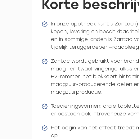
Korte beschrij
In onze apotheek kunt u Zantac (r
kopen; levering en beschikbaarhei
en in sommige landen is Zantac v
tijdelijk teruggeroepen—raadpleeg 
Zantac wordt gebruikt voor brand
maag- en twaalfvingerige-ulkus e
H2-remmer: het blokkeert histam
maagzuur-producerende cellen en
maagzuurproductie.
Toedieningsvormen: orale tablette
er bestaan ook intraveneuze vorm
Het begin van het effect treedt 
op.