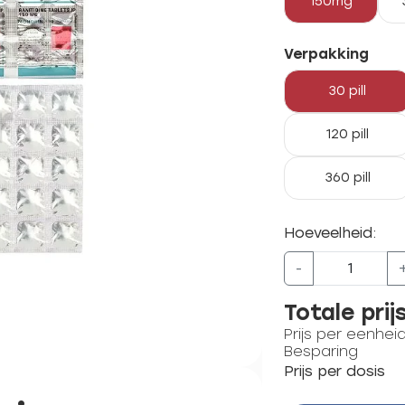
150mg
Verpakking
30 pill
120 pill
360 pill
Hoeveelheid:
-
Totale prij
Prijs per eenhei
Besparing
Prijs per dosis