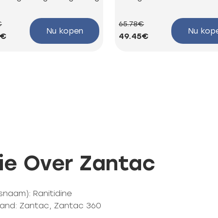
€
65.78€
Nu kopen
Nu kop
3€
49.45€
ie Over Zantac
snaam): Ranitidine
and: Zantac, Zantac 360