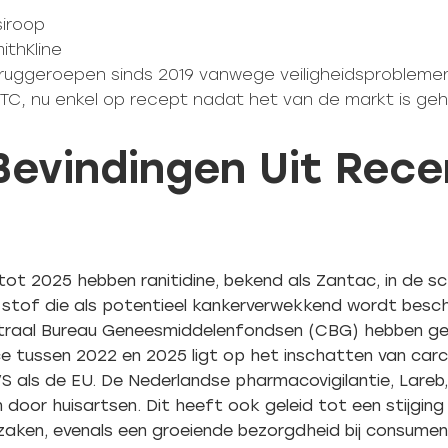
siroop
ithKline
Teruggeroepen sinds 2019 vanwege veiligheidsprobleme
OTC, nu enkel op recept nadat het van de markt is ge
 Bevindingen Uit Rec
ot 2025 hebben ranitidine, bekend als Zantac, in de s
 stof die als potentieel kankerverwekkend wordt bes
entraal Bureau Geneesmiddelenfondsen (CBG) hebben 
nce tussen 2022 en 2025 ligt op het inschatten van carc
VS als de EU. De Nederlandse pharmacovigilantie, Lare
door huisartsen. Dit heeft ook geleid tot een stijging
zaken, evenals een groeiende bezorgdheid bij consument