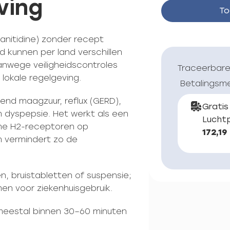
ving
To
anitidine) zonder recept
d kunnen per land verschillen
anwege veiligheidscontroles
Traceerbare
lokale regelgeving.
Betalingsm
end maagzuur, reflux (GERD),
Gratis
n dyspepsie. Het werkt als een
Luchtp
ine H2-receptoren op
172,19
 vermindert zo de
n, bruistabletten of suspensie;
en voor ziekenhuisgebruik.
meestal binnen 30–60 minuten