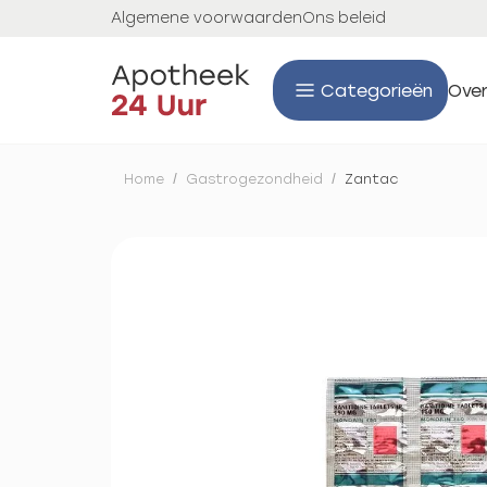
Algemene voorwaarden
Ons beleid
Categorieën
Over
Home
/
Gastrogezondheid
/
Zantac