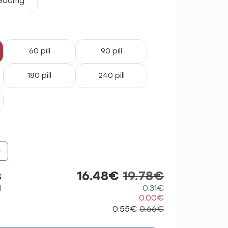
300mg
60 pill
90 pill
180 pill
240 pill
+
s
16.48€
19.78€
d
0.31€
0.00€
0.55€
0.66€