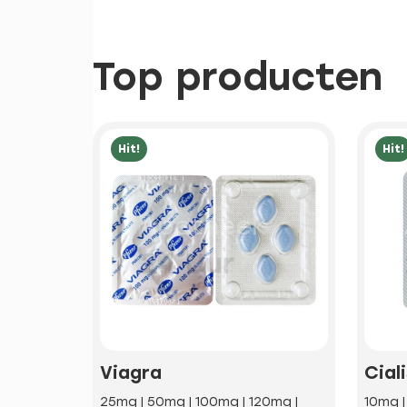
Top producten
Hit!
Hit!
Viagra
Cial
25mg | 50mg | 100mg | 120mg |
10mg 