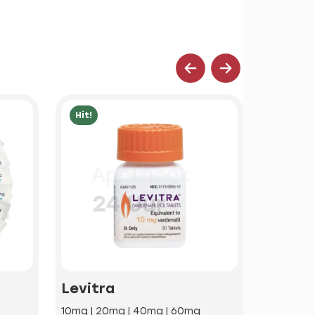
Hit!
Hit!
Levitra
Kamag
10mg | 20mg | 40mg | 60mg
100mg