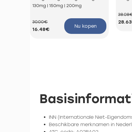
130mg | 150mg | 200mg
38.08
28.6
30.00€
Nu kopen
16.48€
Basisinformat
INN (Internationale Niet-Eigendom
Beschikbare merknamen in Nederl
ATC-code: A02BA02