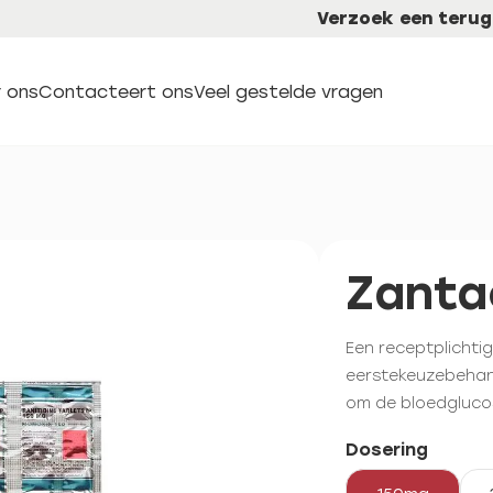
Verzoek een terug
 ons
Contacteert ons
Veel gestelde vragen
Zanta
Een receptplichti
eerstekeuzebehand
om de bloedglucos
Dosering