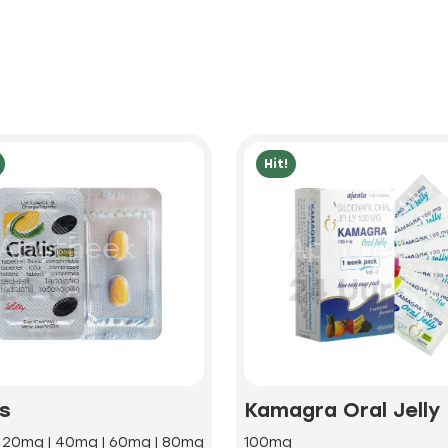
Hit!
is
Kamagra Oral Jelly
| 20mg | 40mg | 60mg | 80mg
100mg