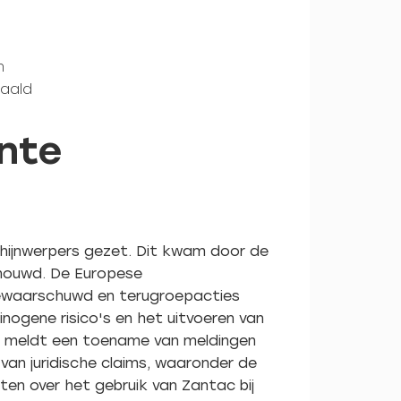
n
haald
ente
chijnwerpers gezet. Dit kwam door de
chouwd. De Europese
gewaarschuwd en terugroepacties
inogene risico's en het uitvoeren van
b, meldt een toename van meldingen
 van juridische claims, waaronder de
en over het gebruik van Zantac bij