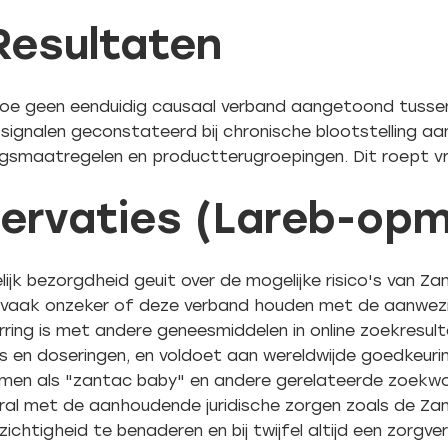
Resultaten
toe geen eenduidig causaal verband aangetoond tusse
ssignalen geconstateerd bij chronische blootstelling a
gsmaatregelen en productterugroepingen. Dit roept vra
servaties (Lareb-op
lijk bezorgdheid geuit over de mogelijke risico's van Z
et vaak onzeker of deze verband houden met de aanwezi
ing is met andere geneesmiddelen in online zoekresultat
s en doseringen, en voldoet aan wereldwijde goedkeuri
en als "zantac baby" en andere gerelateerde zoekwoor
oral met de aanhoudende juridische zorgen zoals de Zant
tigheid te benaderen en bij twijfel altijd een zorgver