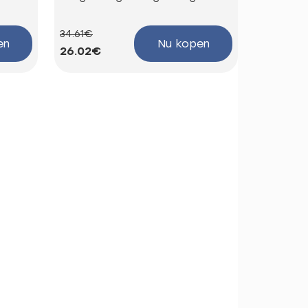
34.61€
58.85€
en
Nu kopen
26.02€
44.25€