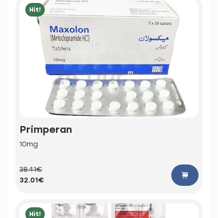
Hit!
Primperan
10mg
38.41€
32.01€
Hit!