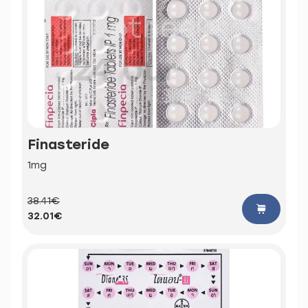
Finasteride
1mg
38.41€
32.01€