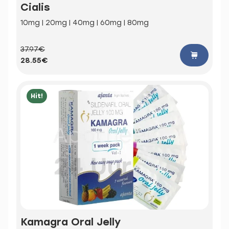
Cialis
10mg | 20mg | 40mg | 60mg | 80mg
37.97€
28.55€
Hit!
Kamagra Oral Jelly