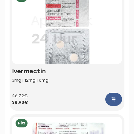
Ivermectin
3mg | 12mg | 6mg
46.72€
38.93€
Hit!