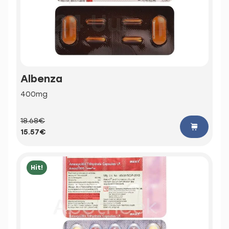
Albenza
400mg
18.68€
15.57€
Hit!