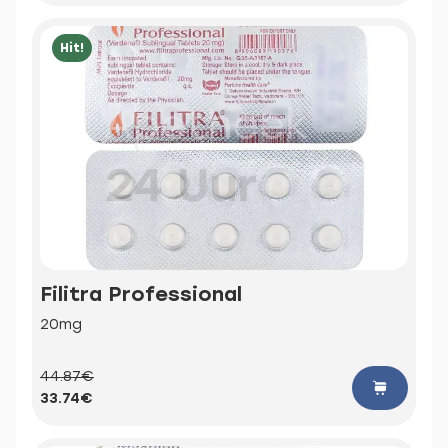
Hit!
Filitra Professional
20mg
44.87€
33.74€