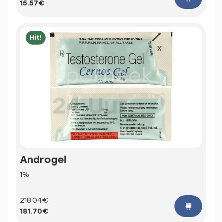
15.57€
Hit!
Androgel
1%
218.04€
181.70€