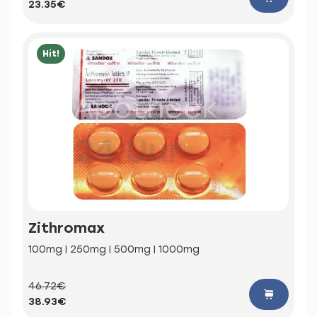
23.35€
Hit!
Zithromax
100mg | 250mg | 500mg | 1000mg
46.72€
38.93€