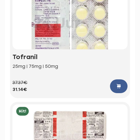
Tofranil
25mg | 75mg | 50mg
37.37€
31.14€
Hit!