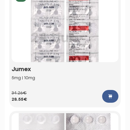
Jumex
5mg | 10mg
34.26€
28.55€