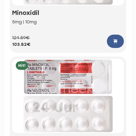
Minoxidil
5mg | 10mg
124.59€
103.82€
Hit!