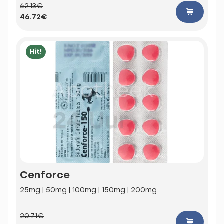
62.13€
46.72€
Hit!
Cenforce
25mg | 50mg | 100mg | 150mg | 200mg
20.71€