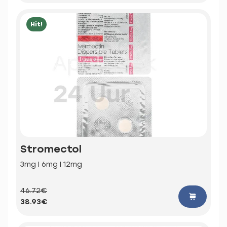
Hit!
Stromectol
3mg | 6mg | 12mg
46.72€
38.93€