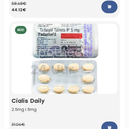
58.68€
44.12€
Hit!
Cialis Daily
2.5mg | 5mg
31.06€