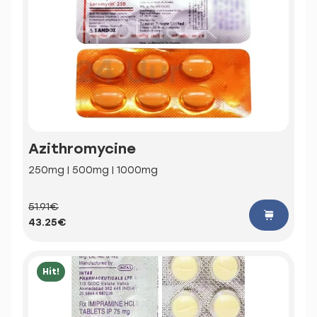
Azithromycine
250mg | 500mg | 1000mg
51.91€
43.25€
Hit!