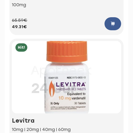
100mg
65.59€
49.31€
Hit!
Levitra
10mg | 20mg | 40mg | 60mg