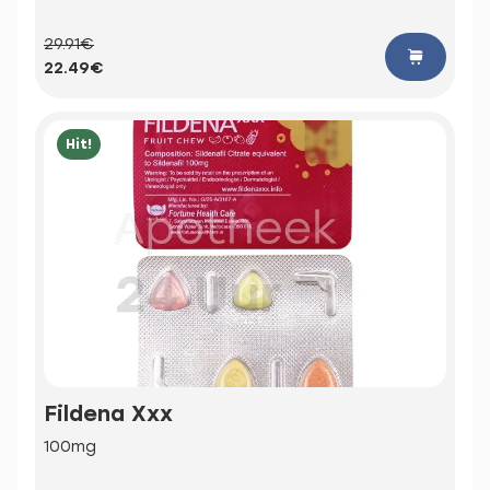
29.91€
22.49€
Hit!
Fildena Xxx
100mg