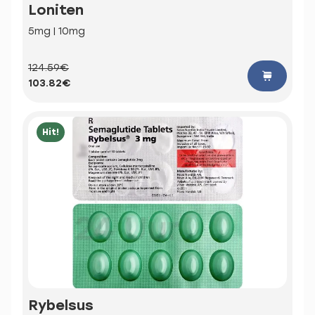
Loniten
5mg | 10mg
124.59€
103.82€
Hit!
Rybelsus