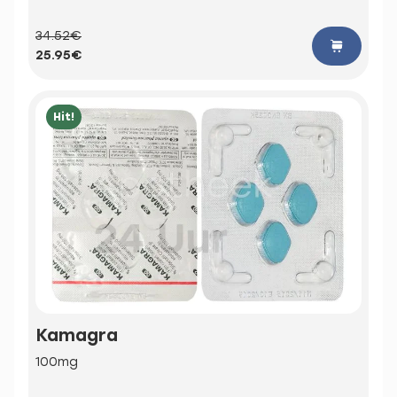
34.52€
25.95€
Hit!
Kamagra
100mg