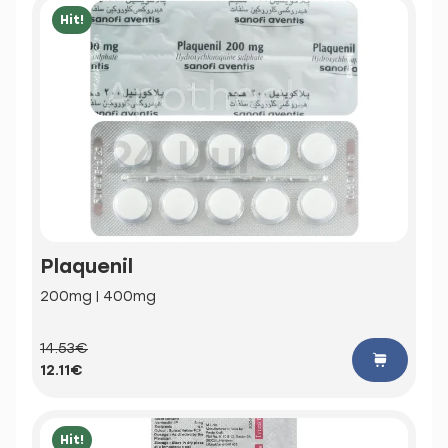
Hit!
Plaquenil
200mg | 400mg
14.53€
12.11€
Hit!