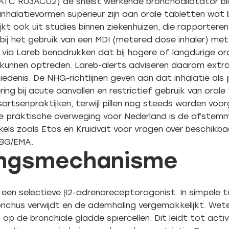
; ATC R03AC02) de snelst werkende bronchodilatator b
inhalatievormen superieur zijn aan orale tabletten wat 
lijkt ook uit studies binnen ziekenhuizen, die rapporter
n bij het gebruik van een MDI (metered dose inhaler) m
via Lareb benadrukken dat bij hogere of langdurige ora
kunnen optreden. Lareb-alerts adviseren daarom extra 
edenis. De NHG-richtlijnen geven aan dat inhalatie als
 bij acute aanvallen en restrictief gebruik van orale 
sartsenpraktijken, terwijl pillen nog steeds worden voo
rijke praktische overweging voor Nederland is de afste
kels zoals Etos en Kruidvat voor vragen over beschikba
CBG/EMA.
kingsmechanisme
s een selectieve β2-adrenoreceptoragonist. In simpele
onchus verwijdt en de ademhaling vergemakkelijkt. Wet
op de bronchiale gladde spiercellen. Dit leidt tot act