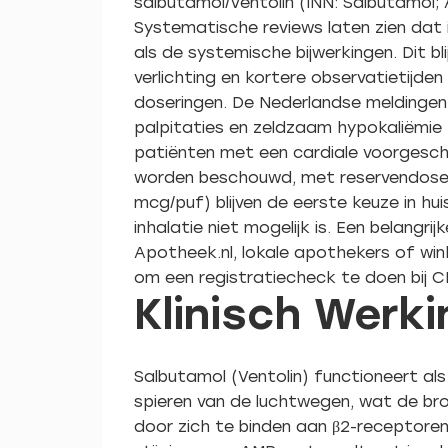
salbutamol/Ventolin (INN: Salbutamol
Systematische reviews laten zien dat 
als de systemische bijwerkingen. Dit b
verlichting en kortere observatietijde
doseringen. De Nederlandse meldingen 
palpitaties en zeldzaam hypokaliëmie 
patiënten met een cardiale voorgeschi
worden beschouwd, met reservendosering
mcg/puf) blijven de eerste keuze in hui
inhalatie niet mogelijk is. Een belang
Apotheek.nl, lokale apothekers of win
om een registratiecheck te doen bij 
Klinisch Wer
Salbutamol (Ventolin) functioneert al
spieren van de luchtwegen, wat de br
door zich te binden aan β2-receptoren 