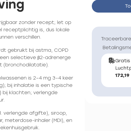
ving
To
rijgbaar zonder recept; let op
l receptplichtig is, dus lokale
nnen verschillen.
Traceerbare
Betalingsm
ordt gebruikt bij astma, COPD
een selectieve β2-adrenerge
Gratis
 (bronchodilatatie).
Luchtp
172,19
volwassenen is 2–4 mg 3–4 keer
 bij inhalatie is een typische
) bij klachten; verlengde
r.
. verlengde afgifte), siroop,
r, meterdose-inhaler (MDI), en
ekenhuisgebruik.