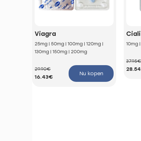
Viagra
Cial
25mg | 50mg | 100mg | 120mg |
10mg 
130mg | 150mg | 200mg
37.95
28.5
29.90€
Nu kopen
16.43€