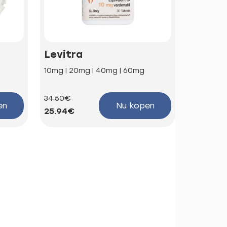
Levitra
Kamag
10mg | 20mg | 40mg | 60mg
100mg
34.50€
58.66€
en
Nu kopen
25.94€
44.10€