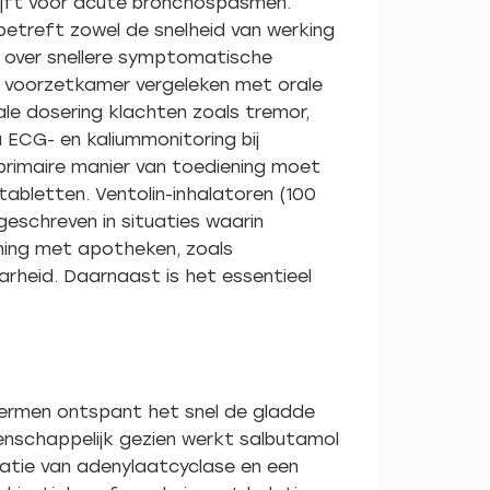
lijft voor acute bronchospasmen.
betreft zowel de snelheid van werking
en over snellere symptomatische
et voorzetkamer vergeleken met orale
le dosering klachten zoals tremor,
ECG- en kaliummonitoring bij
 primaire manier van toediening moet
tabletten. Ventolin-inhalatoren (100
rgeschreven in situaties waarin
mming met apotheken, zoals
arheid. Daarnaast is het essentieel
 termen ontspant het snel de gladde
enschappelijk gezien werkt salbutamol
ivatie van adenylaatcyclase en een