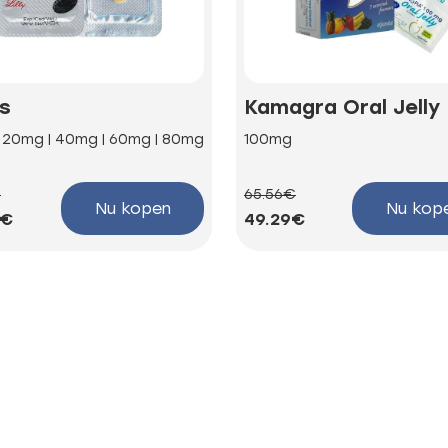
is
Kamagra Oral Jelly
| 20mg | 40mg | 60mg | 80mg
100mg
€
65.56€
Nu kopen
Nu kop
4€
49.29€