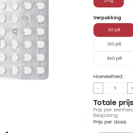
2mg
Verpakking
30 pill
120 pill
360 pill
Hoeveelheid:
-
Totale prij
Prijs per eenhei
Besparing
Prijs per dosis