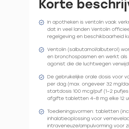
Korte beschrij
In apotheken is ventolin vaak verk
dat in veel landen Ventolin officiee
regelgeving en beschikbaarheid ku
Ventolin (salbutamol/albuterol) w
en bronchospasmen en werkt als 
agonist die de luchtwegen verwijdt
De gebruikelijke orale dosis voor 
per dag (max. ongeveer 32 mg/dag);
startdosis 100 mcg/puf (1–2 pufjes
afgifte tabletten 4–8 mg elke 12 uu
Toedieningsvormen: tabletten (incl
inhalatieoplossing voor vernevelaa
intraveneuze/ampulvorming voor zi