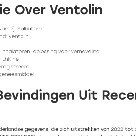
ie Over Ventolin
 Name): Salbutamol
d: Ventolin
inhalatoren, oplossing voor verneveling
ithKline
eregistreerd
ftgeneesmiddel
 Bevindingen Uit Rec
erlandse gegevens, die zich uitstrekken van 2022 tot 