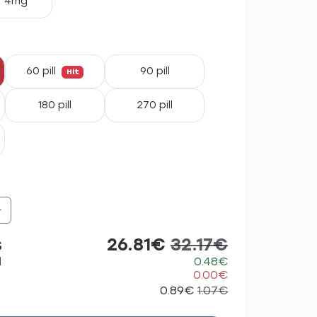
4mg
60 pill
90 pill
Hit
180 pill
270 pill
+
s
26.81€
32.17€
d
0.48€
0.00€
0.89€
1.07€