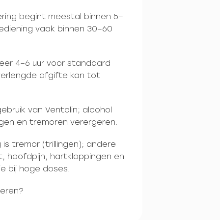
ering begint meestal binnen 5–
 toediening vaak binnen 30–60
eer 4–6 uur voor standaard
 verlengde afgifte kan tot
gebruik van Ventolin; alcohol
ngen en tremoren verergeren.
s tremor (trillingen); andere
t, hoofdpijn, hartkloppingen en
e bij hoge doses.
beren?