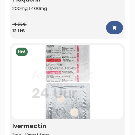
200mg | 400mg
14.53€
12.11€
Hit!
Ivermectin