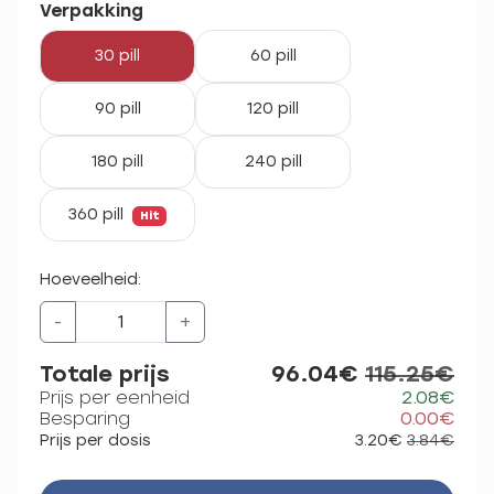
Verpakking
30 pill
60 pill
90 pill
120 pill
180 pill
240 pill
360 pill
Hit
Hoeveelheid:
-
+
Totale prijs
96.04€
115.25€
Prijs per eenheid
2.08€
Besparing
0.00€
Prijs per dosis
3.20€
3.84€