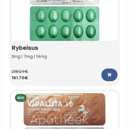
Rybelsus
3mg | 7mg | 14mg
218.04€
181.70€
Hit!