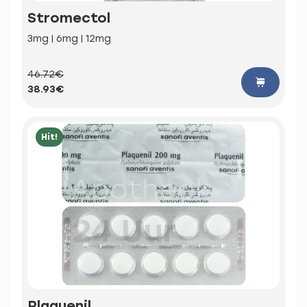
Stromectol
3mg | 6mg | 12mg
46.72€
38.93€
Hit!
Plaquenil