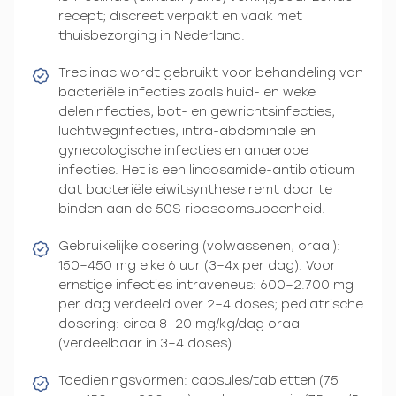
recept; discreet verpakt en vaak met
thuisbezorging in Nederland.
Treclinac wordt gebruikt voor behandeling van
bacteriële infecties zoals huid- en weke
deleninfecties, bot- en gewrichtsinfecties,
luchtweginfecties, intra-abdominale en
gynecologische infecties en anaerobe
infecties. Het is een lincosamide-antibioticum
dat bacteriële eiwitsynthese remt door te
binden aan de 50S ribosoomsubeenheid.
Gebruikelijke dosering (volwassenen, oraal):
150–450 mg elke 6 uur (3–4x per dag). Voor
ernstige infecties intraveneus: 600–2.700 mg
per dag verdeeld over 2–4 doses; pediatrische
dosering: circa 8–20 mg/kg/dag oraal
(verdeelbaar in 3–4 doses).
Toedieningsvormen: capsules/tabletten (75