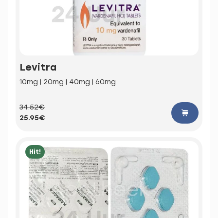
Levitra
10mg | 20mg | 40mg | 60mg
34.52€
25.95€
Hit!