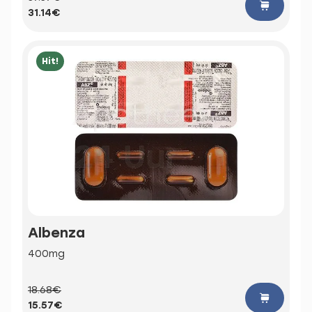
31.14€
Hit!
Albenza
400mg
18.68€
15.57€