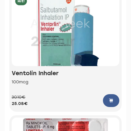
Hit!
Ventolin Inhaler
100mcg
30.10€
25.08€