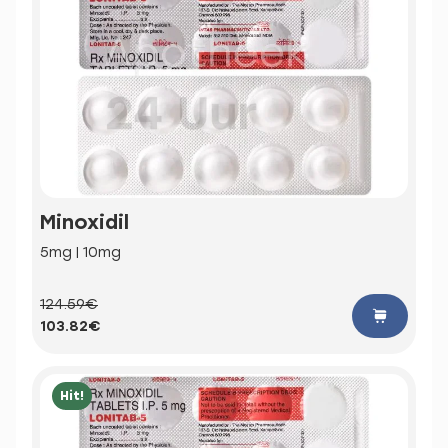
Minoxidil
5mg | 10mg
124.59€
103.82€
Hit!