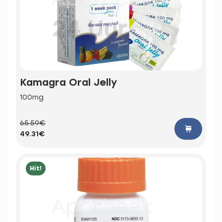
Kamagra Oral Jelly
100mg
65.59€
49.31€
Hit!