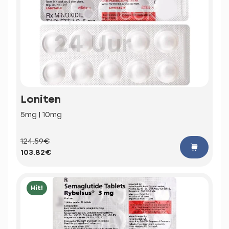
Loniten
5mg | 10mg
124.59€
103.82€
Hit!