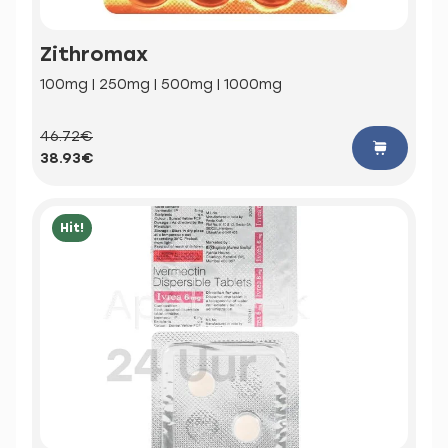
Zithromax
100mg | 250mg | 500mg | 1000mg
46.72€
38.93€
Hit!