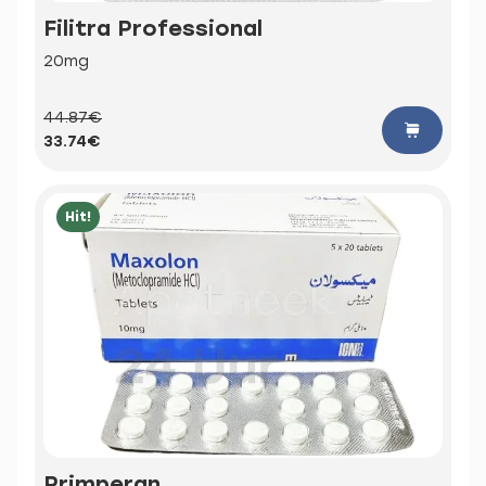
Filitra Professional
20mg
44.87€
33.74€
Hit!
Primperan