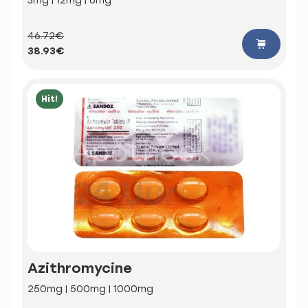
3mg | 12mg | 6mg
46.72€
38.93€
Hit!
Azithromycine
250mg | 500mg | 1000mg