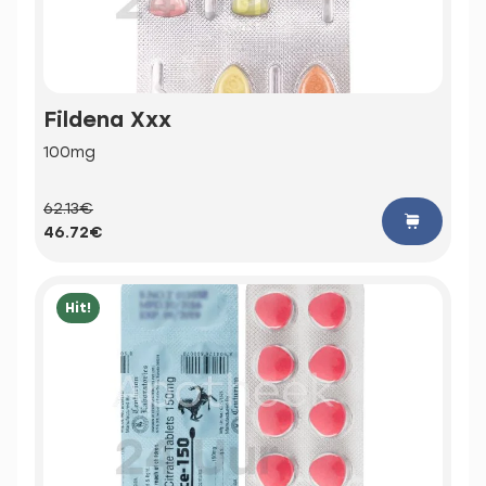
Fildena Xxx
100mg
62.13€
46.72€
Hit!