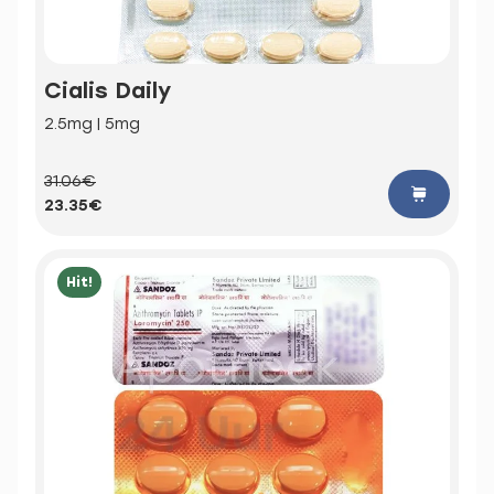
Cialis Daily
2.5mg | 5mg
31.06€
23.35€
Hit!