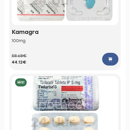
Kamagra
100mg
58.68€
44.12€
Hit!