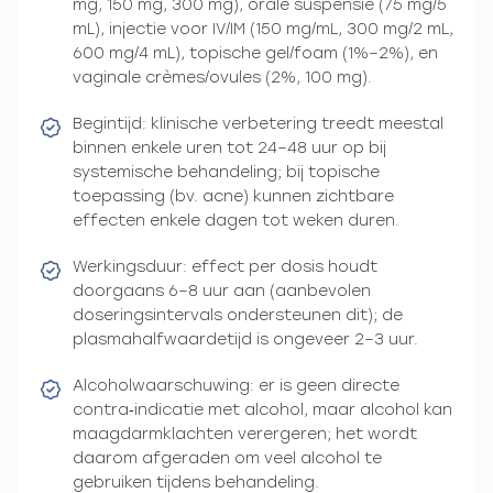
mg, 150 mg, 300 mg), orale suspensie (75 mg/5
mL), injectie voor IV/IM (150 mg/mL, 300 mg/2 mL,
600 mg/4 mL), topische gel/foam (1%–2%), en
vaginale crèmes/ovules (2%, 100 mg).
Begintijd: klinische verbetering treedt meestal
binnen enkele uren tot 24–48 uur op bij
systemische behandeling; bij topische
toepassing (bv. acne) kunnen zichtbare
effecten enkele dagen tot weken duren.
Werkingsduur: effect per dosis houdt
doorgaans 6–8 uur aan (aanbevolen
doseringsintervals ondersteunen dit); de
plasmahalfwaardetijd is ongeveer 2–3 uur.
Alcoholwaarschuwing: er is geen directe
contra‑indicatie met alcohol, maar alcohol kan
maagdarmklachten verergeren; het wordt
daarom afgeraden om veel alcohol te
gebruiken tijdens behandeling.