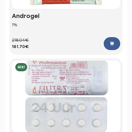
Androgel
1%
218.04€
181.70€
Hit!