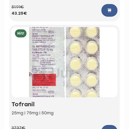
51.91€
43.25€
Hit!
Tofranil
25mg | 75mg | 50mg
37.37€