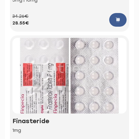
5mg | 10mg
34.26€
28.55€
Finasteride
1mg