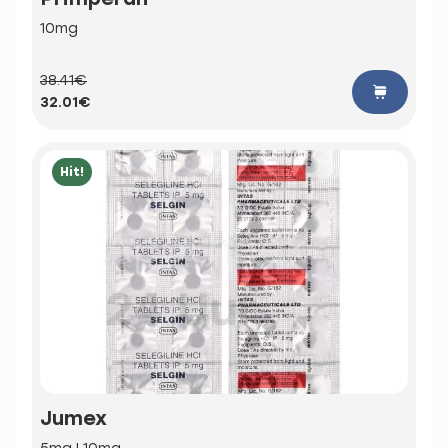
10mg
38.41€
32.01€
Hit!
Jumex