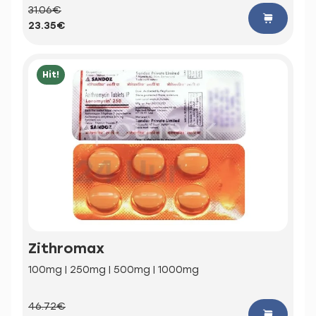
31.06€
23.35€
Hit!
Zithromax
100mg | 250mg | 500mg | 1000mg
46.72€