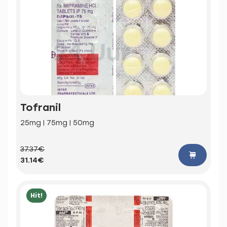
Tofranil
25mg | 75mg | 50mg
37.37€
31.14€
Hit!