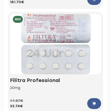
181.70€
Hit!
Filitra Professional
20mg
44.87€
33.74€