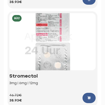
38.93€
Hit!
Stromectol
3mg | 6mg | 12mg
46.72€
38.93€