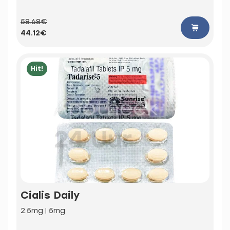
58.68€
44.12€
Hit!
Cialis Daily
2.5mg | 5mg