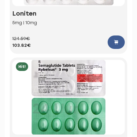
Loniten
5mg | 10mg
124.59€
103.82€
Hit!