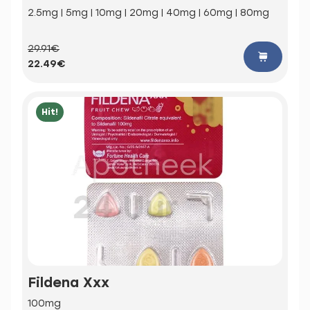
2.5mg | 5mg | 10mg | 20mg | 40mg | 60mg | 80mg
29.91€
22.49€
Hit!
Fildena Xxx
100mg