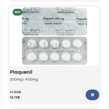
Hit!
Plaquenil
200mg | 400mg
14.53€
12.11€