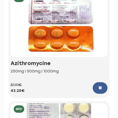
Azithromycine
250mg | 500mg | 1000mg
51.91€
43.25€
Hit!