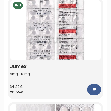
Hit!
Jumex
5mg | 10mg
34.26€
28.55€