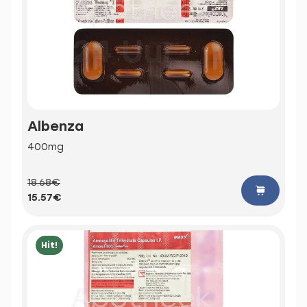
Albenza
400mg
18.68€
15.57€
Hit!