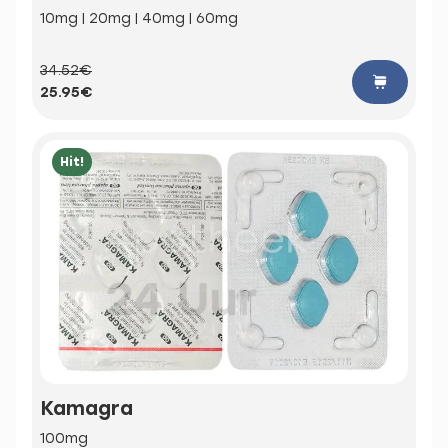
10mg | 20mg | 40mg | 60mg
34.52€
25.95€
Hit!
Kamagra
100mg