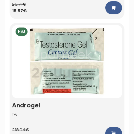
20.71€
15.57€
Hit!
Androgel
1%
218.04€