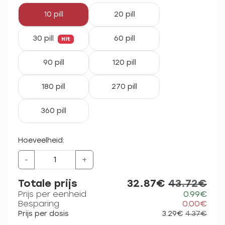
10 pill
20 pill
30 pill
60 pill
Hit
90 pill
120 pill
180 pill
270 pill
360 pill
Hoeveelheid:
-
+
Totale prijs
32.87€
43.72€
Prijs per eenheid
0.99€
Besparing
0.00€
Prijs per dosis
3.29€
4.37€