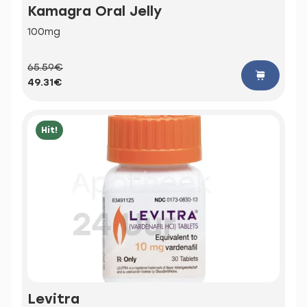
Kamagra Oral Jelly
100mg
65.59€
49.31€
Hit!
Levitra