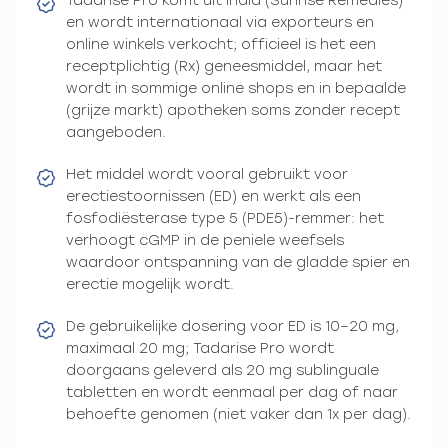
Tadarise Pro komt uit India (Sunrise Remedies)
en wordt internationaal via exporteurs en
online winkels verkocht; officieel is het een
receptplichtig (Rx) geneesmiddel, maar het
wordt in sommige online shops en in bepaalde
(grijze markt) apotheken soms zonder recept
aangeboden.
Het middel wordt vooral gebruikt voor
erectiestoornissen (ED) en werkt als een
fosfodiësterase type 5 (PDE5)-remmer: het
verhoogt cGMP in de peniele weefsels
waardoor ontspanning van de gladde spier en
erectie mogelijk wordt.
De gebruikelijke dosering voor ED is 10–20 mg,
maximaal 20 mg; Tadarise Pro wordt
doorgaans geleverd als 20 mg sublinguale
tabletten en wordt eenmaal per dag of naar
behoefte genomen (niet vaker dan 1x per dag).