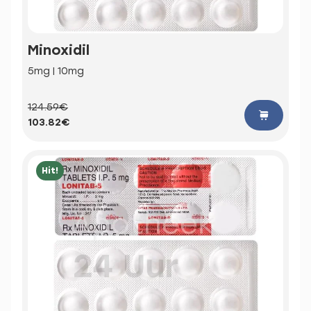
Minoxidil
5mg | 10mg
124.59€
103.82€
Hit!