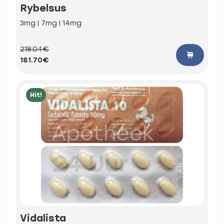
Rybelsus
3mg | 7mg | 14mg
218.04€
181.70€
Hit!
Vidalista