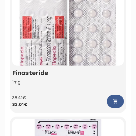
Finasteride
1mg
38.41€
32.01€