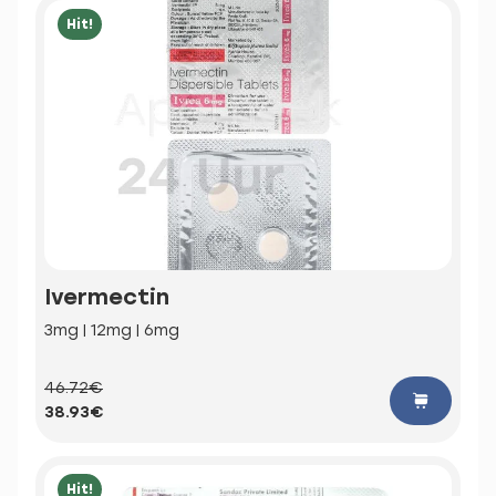
Hit!
Ivermectin
3mg | 12mg | 6mg
46.72€
38.93€
Hit!