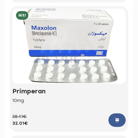
Hit!
Primperan
10mg
38.41€
32.01€