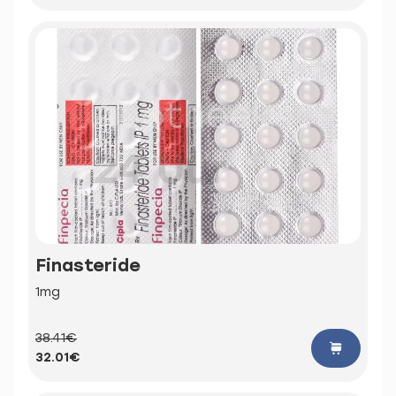
Finasteride
1mg
38.41€
32.01€