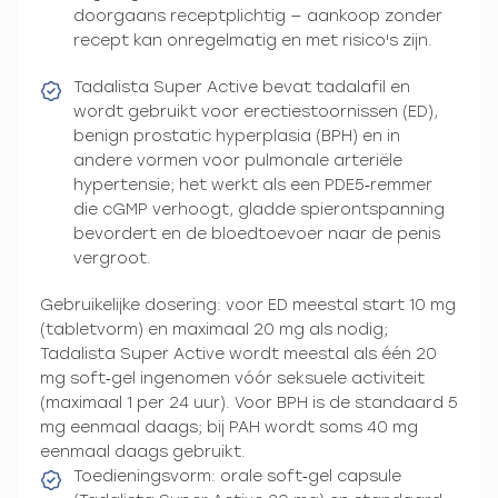
doorgaans receptplichtig — aankoop zonder
recept kan onregelmatig en met risico's zijn.
Tadalista Super Active bevat tadalafil en
wordt gebruikt voor erectiestoornissen (ED),
benign prostatic hyperplasia (BPH) en in
andere vormen voor pulmonale arteriële
hypertensie; het werkt als een PDE5‑remmer
die cGMP verhoogt, gladde spierontspanning
bevordert en de bloedtoevoer naar de penis
vergroot.
Gebruikelijke dosering: voor ED meestal start 10 mg
(tabletvorm) en maximaal 20 mg als nodig;
Tadalista Super Active wordt meestal als één 20
mg soft‑gel ingenomen vóór seksuele activiteit
(maximaal 1 per 24 uur). Voor BPH is de standaard 5
mg eenmaal daags; bij PAH wordt soms 40 mg
eenmaal daags gebruikt.
Toedieningsvorm: orale soft‑gel capsule