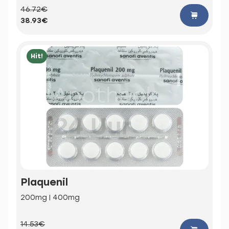
46.72€
38.93€
Hit!
Plaquenil
200mg | 400mg
14.53€