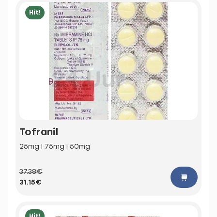
Hit!
Tofranil
25mg | 75mg | 50mg
37.38€
31.15€
Hit!