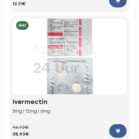
12.11€
Hit!
Ivermectin
3mg | 12mg | 6mg
46.72€
38.93€