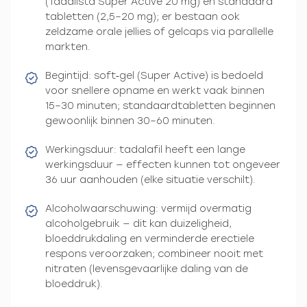
(Tadalista Super Active 20 mg) en standaard
tabletten (2,5–20 mg); er bestaan ook
zeldzame orale jellies of gelcaps via parallelle
markten.
Begintijd: soft‑gel (Super Active) is bedoeld
voor snellere opname en werkt vaak binnen
15–30 minuten; standaardtabletten beginnen
gewoonlijk binnen 30–60 minuten.
Werkingsduur: tadalafil heeft een lange
werkingsduur — effecten kunnen tot ongeveer
36 uur aanhouden (elke situatie verschilt).
Alcoholwaarschuwing: vermijd overmatig
alcoholgebruik — dit kan duizeligheid,
bloeddrukdaling en verminderde erectiele
respons veroorzaken; combineer nooit met
nitraten (levensgevaarlijke daling van de
bloeddruk).