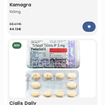
Kamagra
100mg
58.69€
44.13€
Hit!
Cialis Daily