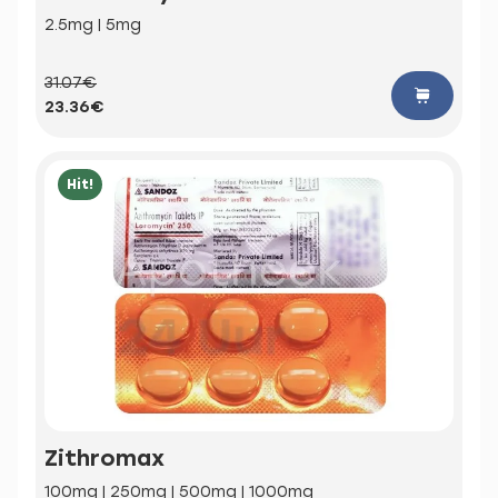
2.5mg | 5mg
31.07€
23.36€
Hit!
Zithromax
100mg | 250mg | 500mg | 1000mg