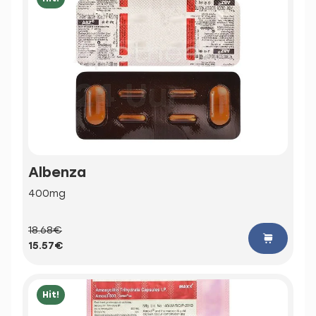
Albenza
400mg
18.68€
15.57€
Hit!