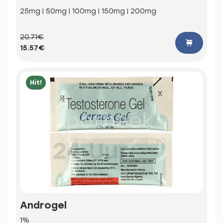
25mg | 50mg | 100mg | 150mg | 200mg
20.71€
15.57€
Hit!
Androgel
1%