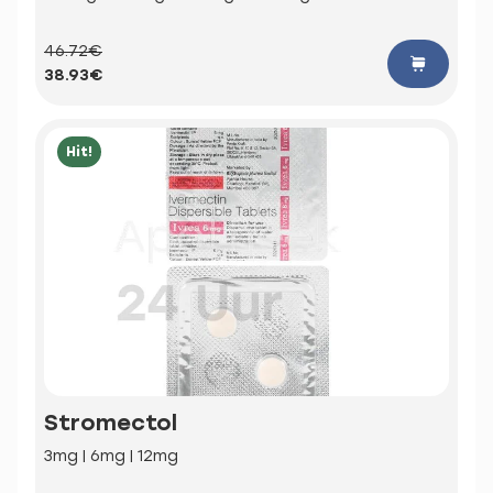
46.72€
38.93€
Hit!
Stromectol
3mg | 6mg | 12mg