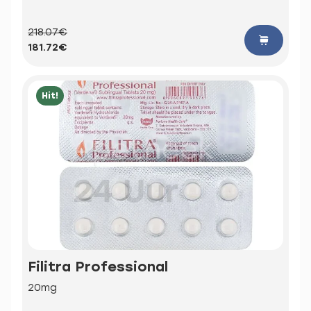
218.07€
181.72€
Hit!
Filitra Professional
20mg