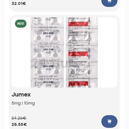
32.01€
Hit!
Jumex
5mg | 10mg
34.26€
28.55€