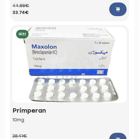
44.88€
33.74€
Hit!
Primperan
10mg
38.41€