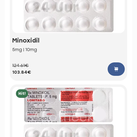
Minoxidil
5mg | 10mg
124.61€
103.84€
Hit!