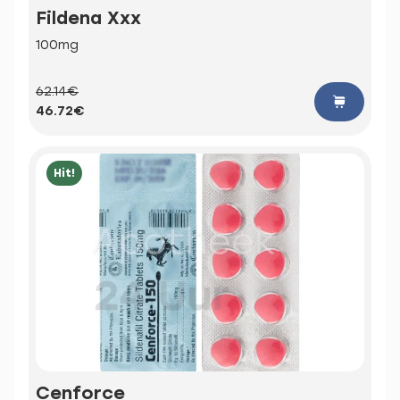
Fildena Xxx
100mg
62.14€
46.72€
Hit!
Cenforce