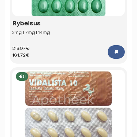
Rybelsus
3mg | 7mg | 14mg
218.07€
181.72€
Hit!