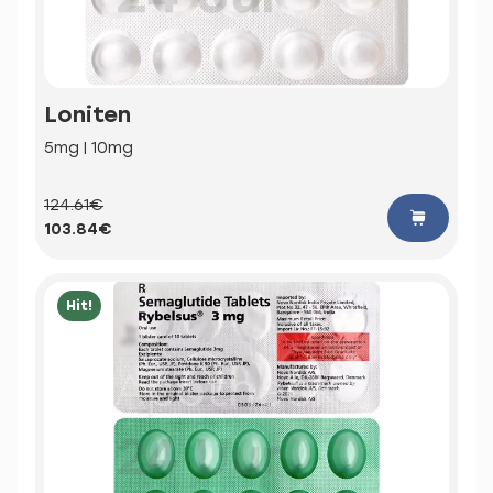
Loniten
5mg | 10mg
124.61€
103.84€
Hit!