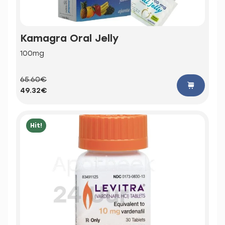
Kamagra Oral Jelly
100mg
65.60€
49.32€
Hit!