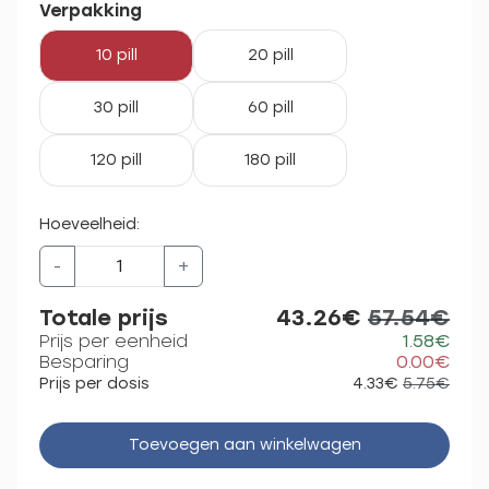
Verpakking
10 pill
20 pill
30 pill
60 pill
120 pill
180 pill
Hoeveelheid:
-
+
Totale prijs
43.26€
57.54€
Prijs per eenheid
1.58€
Besparing
0.00€
Prijs per dosis
4.33€
5.75€
Toevoegen aan winkelwagen