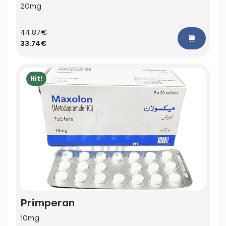
20mg
44.87€
33.74€
Hit!
Primperan
10mg