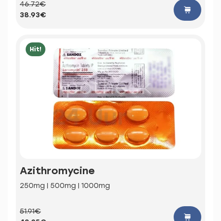
46.72€
38.93€
Hit!
Azithromycine
250mg | 500mg | 1000mg
51.91€