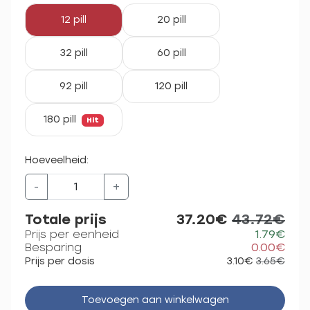
12 pill
20 pill
32 pill
60 pill
92 pill
120 pill
180 pill
Hit
Hoeveelheid:
-
+
Totale prijs
37.20€
43.72€
Prijs per eenheid
1.79€
Besparing
0.00€
Prijs per dosis
3.10€
3.65€
Toevoegen aan winkelwagen