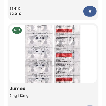
38.41€
32.01€
Hit!
Jumex
5mg | 10mg