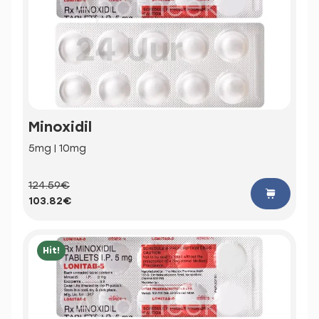
Minoxidil
5mg | 10mg
124.59€
103.82€
Hit!