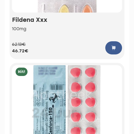
Fildena Xxx
100mg
62.13€
46.72€
Hit!