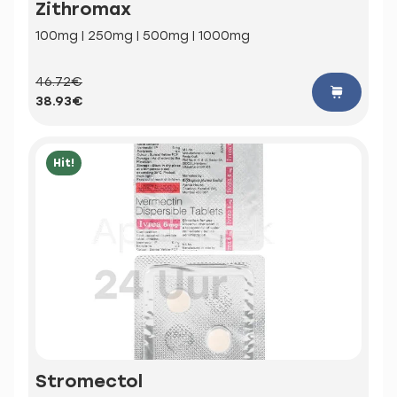
Zithromax
100mg | 250mg | 500mg | 1000mg
46.72€
38.93€
Hit!
Stromectol