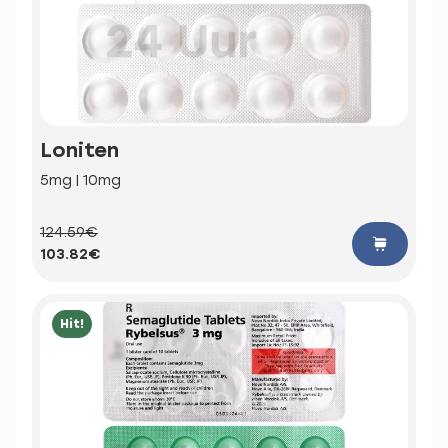
Loniten
5mg | 10mg
124.59€
103.82€
Hit!