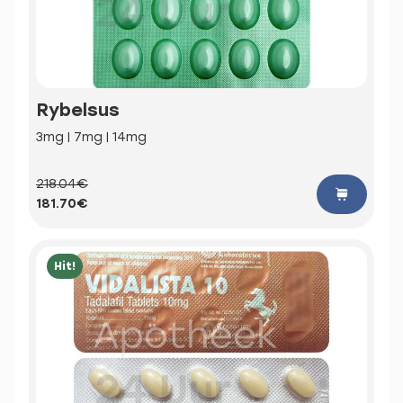
Rybelsus
3mg | 7mg | 14mg
218.04€
181.70€
Hit!