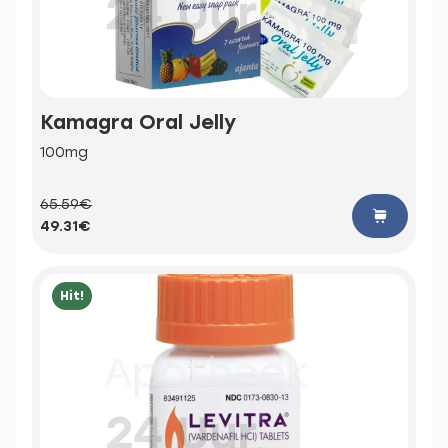
Kamagra Oral Jelly
100mg
65.59€
49.31€
Hit!