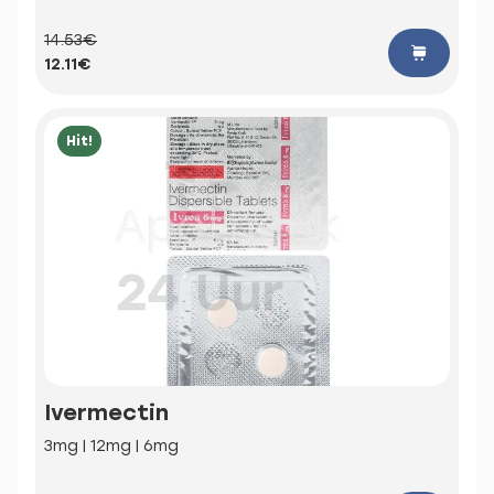
14.53€
12.11€
Hit!
Ivermectin
3mg | 12mg | 6mg