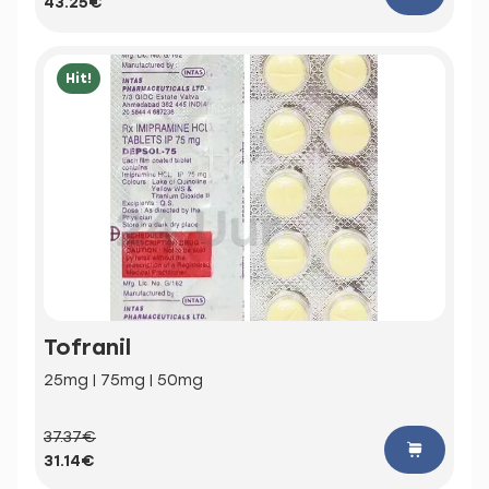
43.25€
Hit!
Tofranil
25mg | 75mg | 50mg
37.37€
31.14€