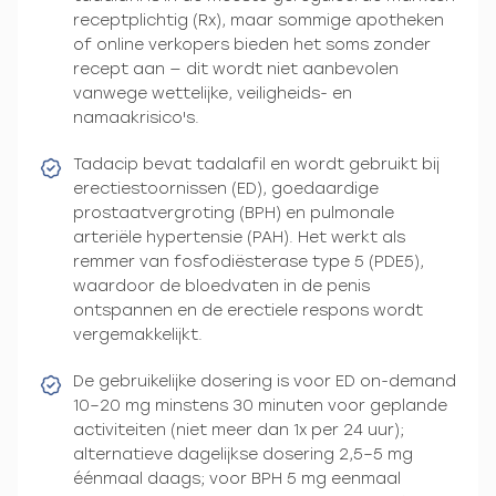
receptplichtig (Rx), maar sommige apotheken
of online verkopers bieden het soms zonder
recept aan — dit wordt niet aanbevolen
vanwege wettelijke, veiligheids- en
namaakrisico's.
Tadacip bevat tadalafil en wordt gebruikt bij
erectiestoornissen (ED), goedaardige
prostaatvergroting (BPH) en pulmonale
arteriële hypertensie (PAH). Het werkt als
remmer van fosfodiësterase type 5 (PDE5),
waardoor de bloedvaten in de penis
ontspannen en de erectiele respons wordt
vergemakkelijkt.
De gebruikelijke dosering is voor ED on-demand
10–20 mg minstens 30 minuten voor geplande
activiteiten (niet meer dan 1x per 24 uur);
alternatieve dagelijkse dosering 2,5–5 mg
éénmaal daags; voor BPH 5 mg eenmaal