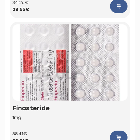
34.26€
28.55€
Finasteride
1mg
38.41€