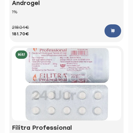
Androgel
1%
218.04€
181.70€
Hit!
Filitra Professional