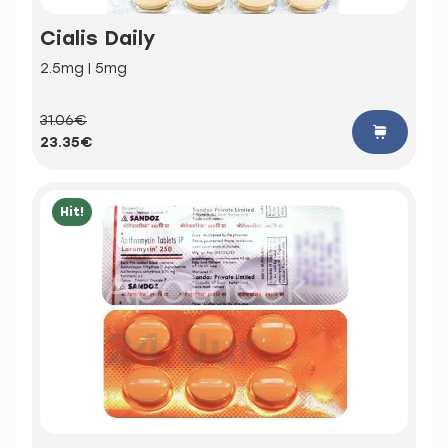
Cialis Daily
2.5mg | 5mg
31.06€
23.35€
Hit!