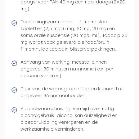
daags; voor PAH 40 mg eenmaal daags (2×20
mg).
Toedieningsvorm: oraal — filmomhulde
tabletten (2,5 mg, 5 mg, 10 mg, 20 mg) en
soms orale suspensie (20 mg/5 mL); Tadacip 20
mg wordt vaak geleverd als rood/bruin
filmomhulde tablet in blisterverpakkingen.
Aanvang van werking: meestal binnen
ongeveer 30 minuten na inname (kan per
persoon variëren).
Duur van de werking: de effecten kunnen tot
ongeveer 36 uur aanhouden.
Alcoholwaarschuwing: vermijd overmatig
alcoholgebruik; alcohol kan duizeligheid en
bloeddrukdaling verergeren en de
werkzaamheid verminderen.