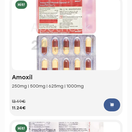
Hit!
Amoxil
250mg | 500mg | 625mg | 1000mg
13.49€
11.24€
Hit!