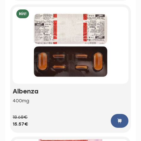
Hit!
Albenza
400mg
18.68€
15.57€