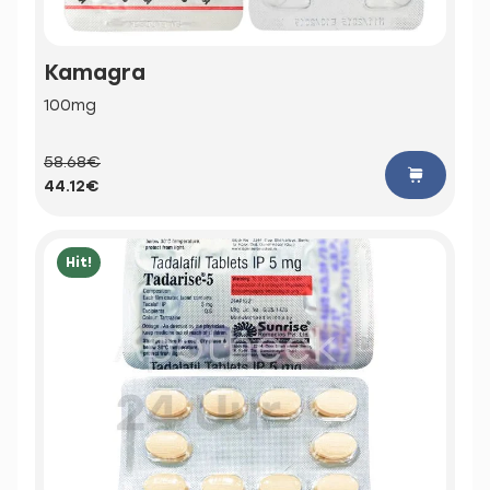
Kamagra
100mg
58.68€
44.12€
Hit!