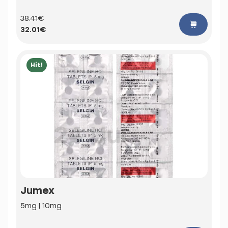
38.41€
32.01€
Hit!
Jumex
5mg | 10mg