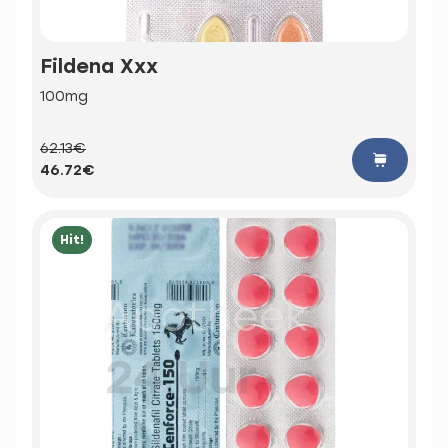
Fildena Xxx
100mg
62.13€
46.72€
Hit!