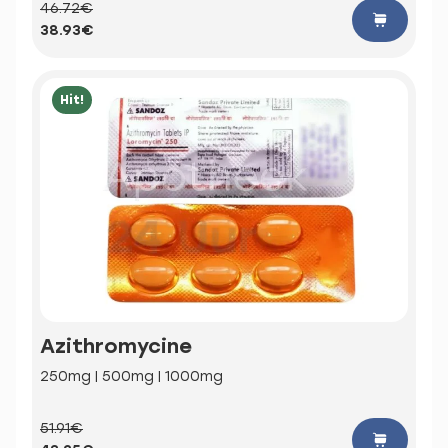
46.72€
38.93€
Hit!
Azithromycine
250mg | 500mg | 1000mg
51.91€