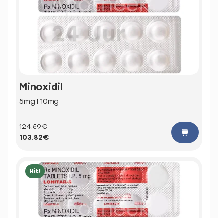
Minoxidil
5mg | 10mg
124.59€
103.82€
Hit!