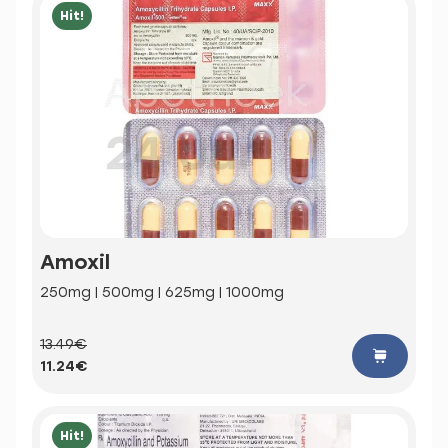
Hit!
Amoxil
250mg | 500mg | 625mg | 1000mg
13.49€
11.24€
Hit!