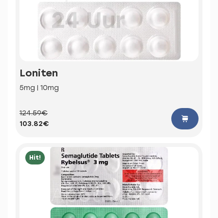
Loniten
5mg | 10mg
124.59€
103.82€
Hit!