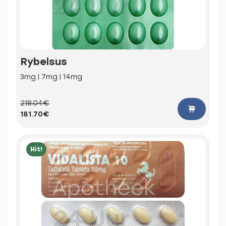
Rybelsus
3mg | 7mg | 14mg
218.04€
181.70€
Hit!