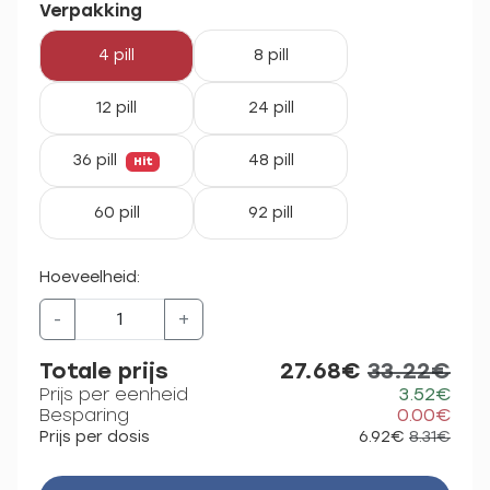
Verpakking
4 pill
8 pill
12 pill
24 pill
36 pill
48 pill
Hit
60 pill
92 pill
Hoeveelheid:
-
+
Totale prijs
27.68€
33.22€
Prijs per eenheid
3.52€
Besparing
0.00€
Prijs per dosis
6.92€
8.31€