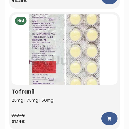
43.25€
Hit!
Tofranil
25mg | 75mg | 50mg
37.37€
31.14€