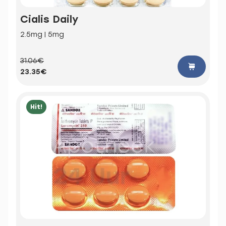
Cialis Daily
2.5mg | 5mg
31.06€
23.35€
Hit!