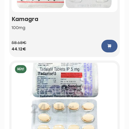
Kamagra
100mg
58.68€
44.12€
Hit!