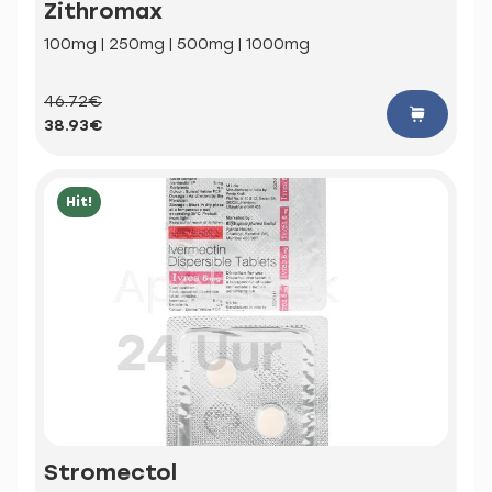
Zithromax
100mg | 250mg | 500mg | 1000mg
46.72€
38.93€
Hit!
Stromectol