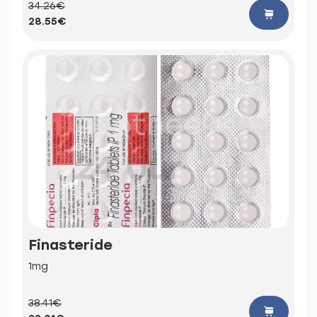
34.26€
28.55€
Finasteride
1mg
38.41€