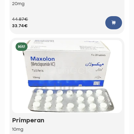
20mg
44.87€
33.74€
Hit!
Primperan
10mg