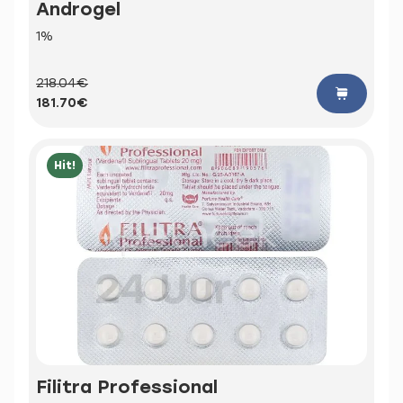
Androgel
1%
218.04€
181.70€
Hit!
Filitra Professional