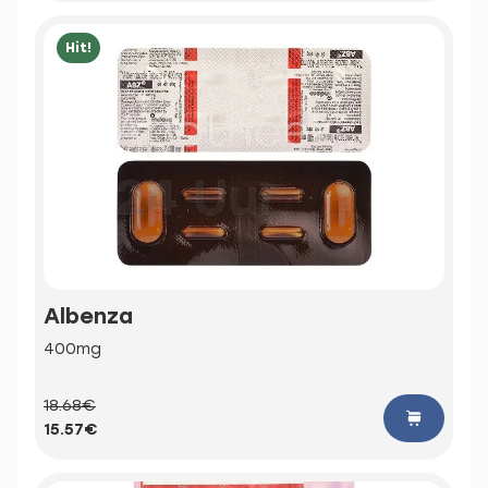
Hit!
Albenza
400mg
18.68€
15.57€