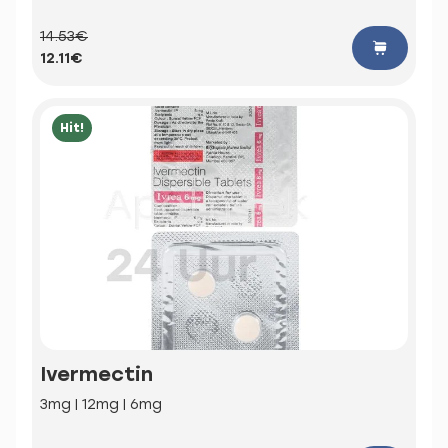
14.53€
12.11€
Hit!
Ivermectin
3mg | 12mg | 6mg