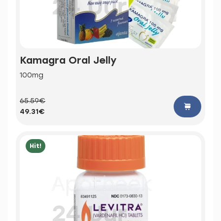
Kamagra Oral Jelly
100mg
65.59€
49.31€
Hit!